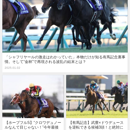
「シャフリヤールの激走はわかっていた」本物だけが知る有馬記念裏事
情。そして“金杯”で再現される波乱の結末とは？
2025.01.02
【ホープフルS】“クロワデュノー
【有馬記念】武豊×ドウデュース
ルなんて目じゃない！”今年最後
を逆転できる候補3頭！と絶対に