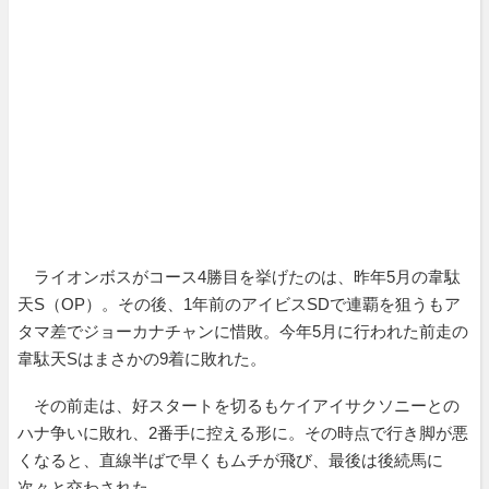
ライオンボスがコース4勝目を挙げたのは、昨年5月の韋駄
天S（OP）。その後、1年前のアイビスSDで連覇を狙うもア
タマ差でジョーカナチャンに惜敗。今年5月に行われた前走の
韋駄天Sはまさかの9着に敗れた。
その前走は、好スタートを切るもケイアイサクソニーとの
ハナ争いに敗れ、2番手に控える形に。その時点で行き脚が悪
くなると、直線半ばで早くもムチが飛び、最後は後続馬に
次々と交わされた。