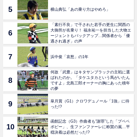
横山典弘「あの乗り方はやめろ」
「素行不良」で干された若手の更生に関西の
大御所が名乗り！ 福永祐一を担当した大物エ
ージェントもバックアップ…関係者から「優
遇され過ぎ」の声
浜中俊「哀愁」の1年
何故「武豊」はキタサンブラックの主戦に選
ばれたのか。「タケユタカという馬がいたん
ですよ」北島三郎オーナーの胸にあった積年
の夢
皐月賞（G1）クロワデュノール「1強」に待
った!?
函館記念（G3）作曲者も“謝罪”した「プペペ
ポピー」、生ファンファーレに称賛の嵐…平
穏決着は必然だった!?