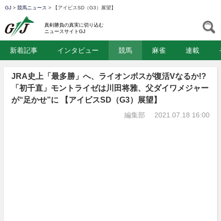
GJ
>
競馬ニュース
>
【アイビスSD（G3）展望】
GJ
S
真剣勝負の真実に切り込む
ニュースサイトGJ
新着記事
インタビュー
競馬
麻雀
連載
JRA史上「最多勝」へ、ライオンボスが復活Vなるか!?
「初千直」モントライゼは川田将雅、父ダイワメジャー
が“足かせ”に 【アイビスSD（G3）展望】
編集部
2021.07.18 16:00