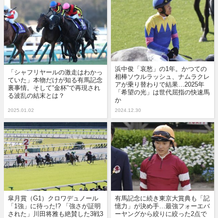
浜中俊「哀愁」の1年。かつての
「シャフリヤールの激走はわかっ
相棒ソウルラッシュ、ナムラクレ
ていた」本物だけが知る有馬記念
アが乗り替わりで結果…2025年
裏事情。そして“金杯”で再現され
「希望の光」は世代屈指の快速馬
る波乱の結末とは？
か
2025.01.02
2024.12.30
皐月賞（G1）クロワデュノール
有馬記念に続き東京大賞典も「記
「1強」に待った!? 「強さが証明
憶力」が決め手…最強フォーエバ
された」川田将雅も絶賛した3戦3
ーヤングから絞りに絞った2点で