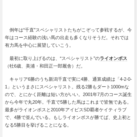
例年は“千直”スペシャリストたちがこぞって参戦するが、今
年はコース経験の浅い馬の出走も多くなりそうだ。それでは
有力馬を中心に展望していこう。
最初に取り上げるのは、“スペシャリスト”の
ライオンボス
（牡6歳、美浦・和田正一郎厩舎）だ。
キャリア6勝のうち新潟千直で実に4勝、通算成績は「4-2-0-
1」というまさにスペシャリスト。残る2勝もダート1000mな
ので、とにかく距離は短い方がいい。2001年7月のコース誕生
から今年で丸20年。千直で5勝した馬はこれまで皆無である。
最多がライオンボスと2010年アイビスSD覇者ケイティラブ
で、4勝で並んでいる。もしライオンボスが勝てば、史上初と
なる5勝目を挙げることになる。