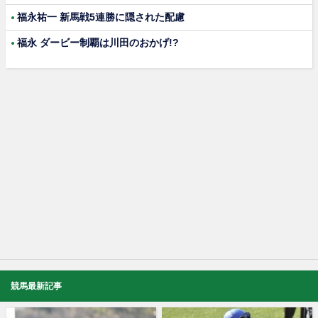
福永祐一 新馬戦5連勝に隠された配慮
福永 ダービー制覇は川田のおかげ!?
競馬最新記事