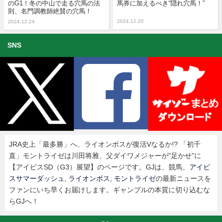
のG1！冬の中山で走る穴馬の法
馬券に加えるべき“隠れ穴馬！”
則、名門調教師絶賛の穴馬！
2024.12.20
2024.12.24
SNS
JRA史上「最多勝」へ、ライオンボスが復活Vなるか!? 「初千
直」モントライゼは川田将雅、父ダイワメジャーが“足かせ”に
【アイビスSD（G3）展望】のページです。GJは、競馬、
アイビ
スサマーダッシュ
,
ライオンボス
,
モントライゼ
の最新ニュースを
ファンにいち早くお届けします。ギャンブルの本質に切り込むな
らGJへ！