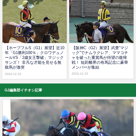
【ホープフルS（G1）展望】近10
【阪神C（G2）展望】武豊“マジ
年「G1勝利100％」クロワデュノ
ック”でナムラクレア、ママコチ
ールVS「2歳女王撃破」マジック
ャを破った重賞馬が待望の復帰
サンズ！ 非凡な才能を見せる無
戦！ 短距離界の有馬記念に豪華
敗馬が激突
メンバーが集結
2024.12.15
2024.12.22
GJ編集部イチオシ記事