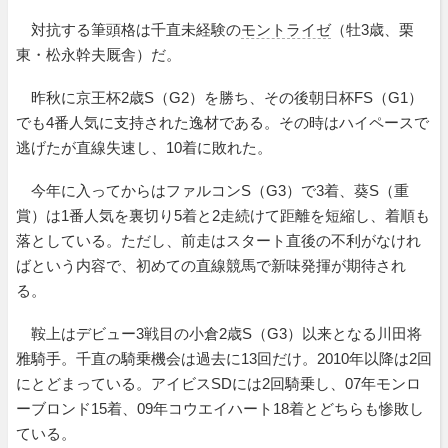
対抗する筆頭格は千直未経験の
モントライゼ
（牡3歳、栗
東・松永幹夫厩舎）だ。
昨秋に京王杯2歳S（G2）を勝ち、その後朝日杯FS（G1）
でも4番人気に支持された逸材である。その時はハイペースで
逃げたが直線失速し、10着に敗れた。
今年に入ってからはファルコンS（G3）で3着、葵S（重
賞）は1番人気を裏切り5着と2走続けて距離を短縮し、着順も
落としている。ただし、前走はスタート直後の不利がなけれ
ばという内容で、初めての直線競馬で新味発揮が期待され
る。
鞍上はデビュー3戦目の小倉2歳S（G3）以来となる川田将
雅騎手。千直の騎乗機会は過去に13回だけ。2010年以降は2回
にとどまっている。アイビスSDには2回騎乗し、07年モンロ
ーブロンド15着、09年コウエイハート18着とどちらも惨敗し
ている。