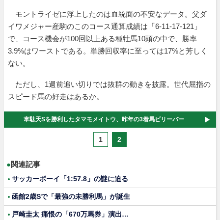
モントライゼに浮上したのは血統面の不安なデータ。父ダ
イワメジャー産駒のこのコース通算成績は「6-11-17-121」
で、コース機会が100回以上ある種牡馬10頭の中で、勝率
3.9%はワーストである。単勝回収率に至っては17%と芳しく
ない。
ただし、1週前追い切りでは抜群の動きを披露。世代屈指の
スピード馬の好走はあるか。
韋駄天Sを勝利したタマモメイトウ、昨年の3着馬ビリーバー
1
2
●
関連記事
サッカーボーイ「1:57.8」の謎に迫る
函館2歳Sで「最強の未勝利馬」が誕生
戸崎圭太 痛恨の「670万馬券」演出…