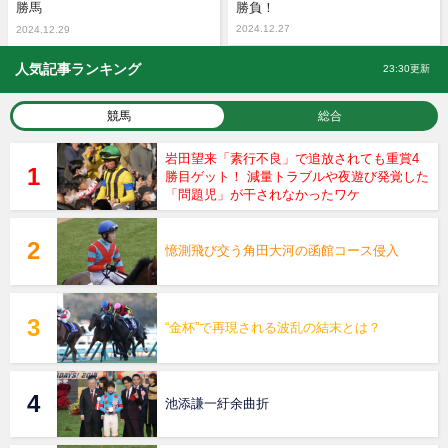
勝馬
勝負！
2024.12.27
2024.12.29
人気記事ランキング
23:30更新
競馬
総合
岩田望来「素行不良」で追放されても重賞4
勝目ゲット！ 減量トラブルや夜遊び発覚した
「問題児」が干されなかったワケ
憶測飛び交う角田大河の函館コース侵入
“金杯”で再現される波乱の結末とは？
池添謙一紆余曲折