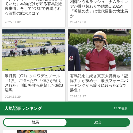
相棒ソウルラッシュ、ナムラクレ
ていた」本物だけが知る有馬記念
アが乗り替わりで結果…2025年
裏事情。そして“金杯”で再現され
「希望の光」は世代屈指の快速馬
る波乱の結末とは？
か
2025.01.02
2024.12.30
皐月賞（G1）クロワデュノール
有馬記念に続き東京大賞典も「記
「1強」に待った!? 「強さが証明
憶力」が決め手…最強フォーエバ
された」川田将雅も絶賛した3戦3
ーヤングから絞りに絞った2点で
勝馬
勝負！
2024.12.27
2024.12.29
人気記事ランキング
17:30更新
競馬
総合