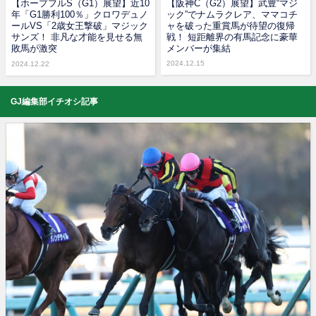
【ホープフルS（G1）展望】近10
【阪神C（G2）展望】武豊“マジ
年「G1勝利100％」クロワデュノ
ック”でナムラクレア、ママコチ
ールVS「2歳女王撃破」マジック
ャを破った重賞馬が待望の復帰
サンズ！ 非凡な才能を見せる無
戦！ 短距離界の有馬記念に豪華
敗馬が激突
メンバーが集結
2024.12.15
2024.12.22
GJ編集部イチオシ記事