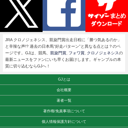
JRA クロノジェネシス、凱旋門賞出走日程に「勝つ気あるのか」
と辛辣な声!? 過去の日本馬“好走パターン”と異なる点とは？のペ
ージです。GJは、競馬、
凱旋門賞
,
フォワ賞
,
クロノジェネシス
の
最新ニュースをファンにいち早くお届けします。ギャンブルの本
質に切り込むならGJへ！
GJとは
会社概要
著者一覧
著作権/免責事項について
個人情報保護方針について