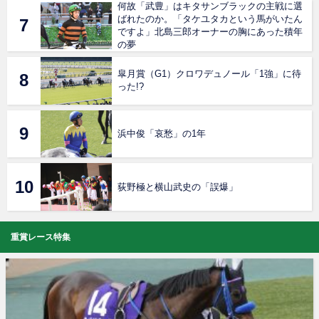
何故「武豊」はキタサンブラックの主戦に選
ばれたのか。「タケユタカという馬がいたん
ですよ」北島三郎オーナーの胸にあった積年
の夢
皐月賞（G1）クロワデュノール「1強」に待
った!?
浜中俊「哀愁」の1年
荻野極と横山武史の「誤爆」
重賞レース特集