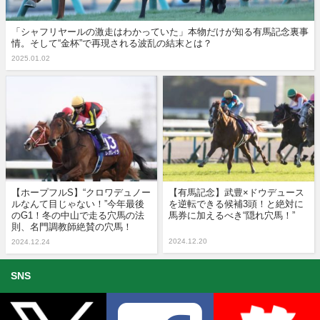
「シャフリヤールの激走はわかっていた」本物だけが知る有馬記念裏事
情。そして“金杯”で再現される波乱の結末とは？
2025.01.02
【ホープフルS】“クロワデュノー
【有馬記念】武豊×ドウデュース
ルなんて目じゃない！”今年最後
を逆転できる候補3頭！と絶対に
のG1！冬の中山で走る穴馬の法
馬券に加えるべき“隠れ穴馬！”
則、名門調教師絶賛の穴馬！
2024.12.20
2024.12.24
SNS