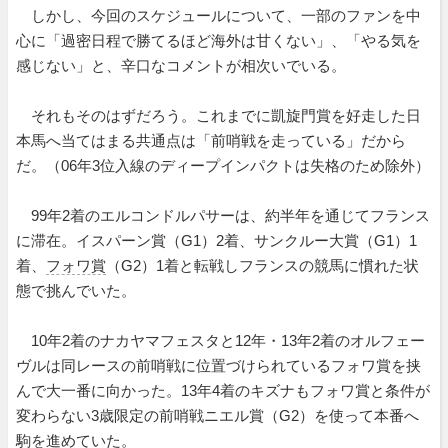
しかし、今回のスケジュールについて、一部のファンを中
心に「過密日程で勝てるほど海外は甘くない」、「やる気を
感じない」と、辛口なコメントが相次いでいる。
それもそのはずだろう。これまでに凱旋門賞を好走した日
本馬へ当てはまる共通点は「前哨戦を走っている」だから
だ。（06年3位入線のディープインパクトは失格のため除外）
99年2着のエルコンドルパサーは、約半年を通じてフランス
に滞在。イスパーン賞（G1）2着、サンクルー大賞（G1）1
着、
フォワ賞
（G2）1着と転戦しフランスの競馬に慣れた状
態で挑んでいた。
10年2着のナカヤマフェスタと12年・13年2着のオルフェー
ヴルは同レースの前哨戦に位置づけられているフォワ賞を挟
んで大一番に向かった。13年4着のキズナもフォワ賞と条件が
変わらない3歳限定の前哨戦ニエル賞（G2）を使って本番へ
駒を進めていた。