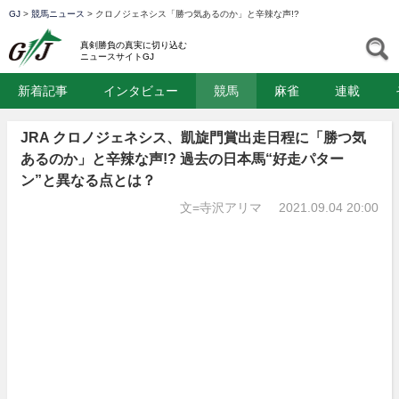
GJ
>
競馬ニュース
>
クロノジェネシス「勝つ気あるのか」と辛辣な声!?
GJ
S
真剣勝負の真実に切り込む
ニュースサイトGJ
新着記事
インタビュー
競馬
麻雀
連載
JRA クロノジェネシス、凱旋門賞出走日程に「勝つ気
あるのか」と辛辣な声!? 過去の日本馬“好走パター
ン”と異なる点とは？
文=寺沢アリマ
2021.09.04 20:00