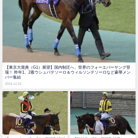
【東京大賞典（G1）展望】国内制圧へ、世界のフォーエバーヤング登
場！ 昨年1、2着ウシュバテソーロ＆ウィルソンテソーロなど豪華メン
バー集結
2024.12.22