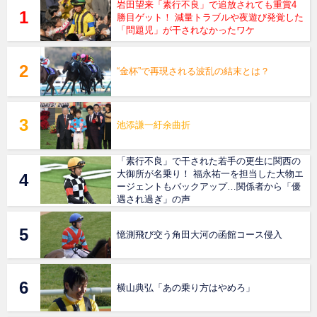
岩田望来「素行不良」で追放されても重賞4
勝目ゲット！ 減量トラブルや夜遊び発覚した
「問題児」が干されなかったワケ
“金杯”で再現される波乱の結末とは？
池添謙一紆余曲折
「素行不良」で干された若手の更生に関西の
大御所が名乗り！ 福永祐一を担当した大物エ
ージェントもバックアップ…関係者から「優
遇され過ぎ」の声
憶測飛び交う角田大河の函館コース侵入
横山典弘「あの乗り方はやめろ」