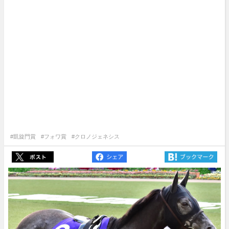
#凱旋門賞
#フォワ賞
#クロノジェネシス