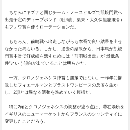
ちなみにキズナと同じチーム・ノースヒルズで凱旋門賞へ
出走予定のディープボンド（牡4歳、栗東・大久保龍志厩舎）
もフォワ賞を使うローテーションだ。
もちろん、前哨戦へ出走しながらも本番で良い結果を出せ
なかった馬もいる。しかし、過去の結果から、日本馬が凱旋
門賞本番で好成績を残すためには「前哨戦出走」が“最低条
件”という傾向が出ていることは明らかだ。
一方、クロノジェネシス陣営も無策ではない。一昨年に惨
敗したフィエールマンとブラストワンピースの反省を生か
し、2頭とは異なる調整を進めていく模様だ。
特に2頭とクロノジェネシスの調整が違う点は、滞在場所を
イギリスのニューマーケットからフランスのシャンティイに
変更したことだろう。