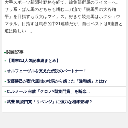
大手スポーツ新聞社勤務を経て、編集部所属のライターへ。
サラ系・ばん馬のどちらも嗜む二刀流で「競馬界の大谷翔
平」を目指すも収支はマイナス。好きな競走馬はホクショウ
マサル。目指すは馬券的中31連勝だが、自己ベストは6連勝と
道は険しい…。
●
関連記事
【週末GJ人気記事総まとめ】
オルフェーヴルを支えた伝説のパートナー！
安藤勝己が歴代屈指の牝馬から感じた「違和感」とは!?
C.ルメール 何故「クロノ×凱旋門賞」を断念...
武豊 凱旋門賞「リベンジ」に強力な相棒登場!?