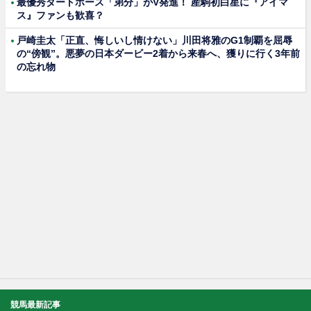
最優秀ダートホース「弟分」がV発進！ 産駒初白星に『アイマ
ス』ファンも歓喜？
戸崎圭太「正直、悔しいし情けない」川田将雅のG1制覇を屈辱
の“傍観”。悪夢の日本ダービー2着から来春へ、獲りに行く3年前
の忘れ物
競馬最新記事