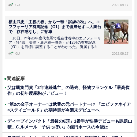
ってい...
GJ
2022.09.17
横山武史「主役の春」から一転「試練の秋」へ。エ
フフォーリア有馬記念（G1）まで復帰せず…大舞台
で「存在感なし」に拍車
16日、昨年の年度代表馬で現在休養中のエフフォーリ
ア（牡4歳、美浦・鹿戸雄一厩舎）が12月の有馬記念
（G1）を目標に調整することがわかった。所属するキャ
ロット...
GJ
2022.09.17
●
関連記事
父は凱旋門賞「2年連続逃亡」の過去、怪物フランケル「最高傑
作」の初年度産駒がデビュー！
“第2の金子オーナー”は武豊の元パートナー!? 「エピファネイア
×ステイゴールド」の期待馬が今週末デビューへ
ディープインパクト「最後の6頭」1番手が快勝デビューも課題山
積…C.ルメール「子供っぽい」3億円ホースの今後は