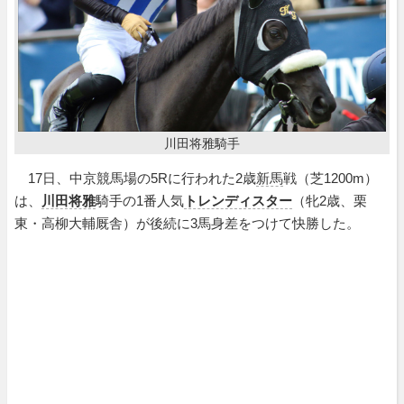
川田将雅騎手
17日、中京競馬場の5Rに行われた2歳
新馬
戦（芝1200m）
は、
川田将雅
騎手の1番人気
トレンディスター
（牝2歳、栗
東・高柳大輔厩舎）が後続に3馬身差をつけて快勝した。