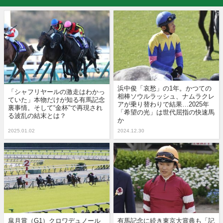
浜中俊「哀愁」の1年。かつての
「シャフリヤールの激走はわかっ
相棒ソウルラッシュ、ナムラクレ
ていた」本物だけが知る有馬記念
アが乗り替わりで結果…2025年
裏事情。そして“金杯”で再現され
「希望の光」は世代屈指の快速馬
る波乱の結末とは？
か
2025.01.02
2024.12.30
皐月賞（G1）クロワデュノール
有馬記念に続き東京大賞典も「記