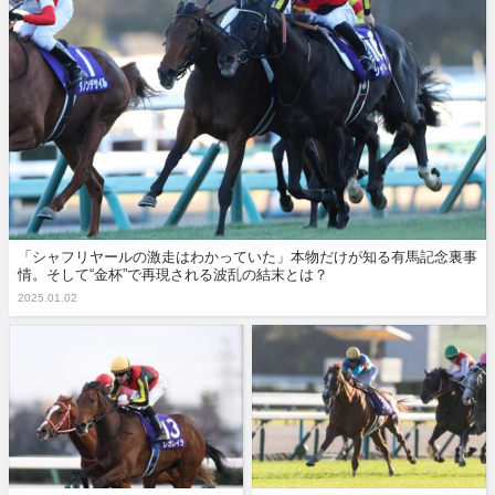
「シャフリヤールの激走はわかっていた」本物だけが知る有馬記念裏事
情。そして“金杯”で再現される波乱の結末とは？
2025.01.02