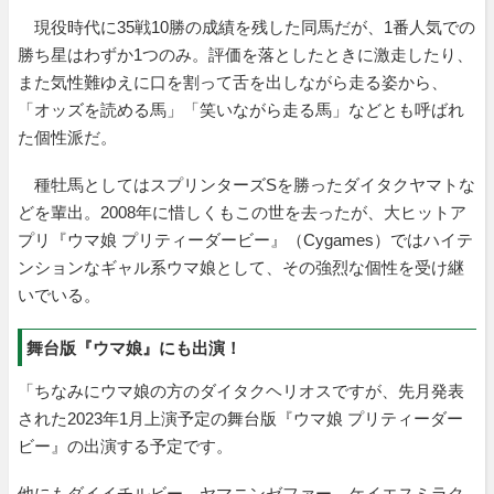
現役時代に35戦10勝の成績を残した同馬だが、1番人気での
勝ち星はわずか1つのみ。評価を落としたときに激走したり、
また気性難ゆえに口を割って舌を出しながら走る姿から、
「オッズを読める馬」「笑いながら走る馬」などとも呼ばれ
た個性派だ。
種牡馬としてはスプリンターズSを勝ったダイタクヤマトな
どを輩出。2008年に惜しくもこの世を去ったが、大ヒットア
プリ『ウマ娘 プリティーダービー』（Cygames）ではハイテ
ンションなギャル系ウマ娘として、その強烈な個性を受け継
いでいる。
舞台版『ウマ娘』にも出演！
「ちなみにウマ娘の方のダイタクヘリオスですが、先月発表
された2023年1月上演予定の舞台版『ウマ娘 プリティーダー
ビー』の出演する予定です。
他にもダイイチルビー、ヤマニンゼファー、ケイエスミラク