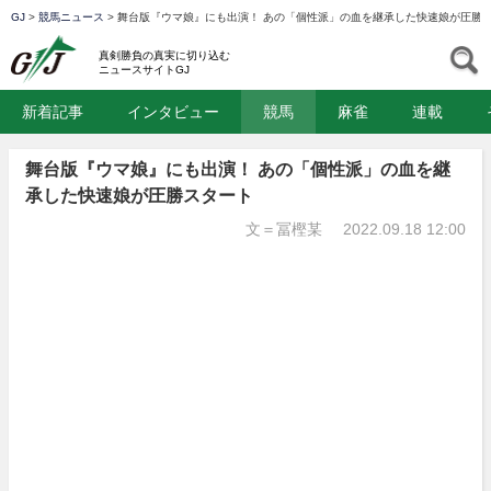
GJ
>
競馬ニュース
>
舞台版『ウマ娘』にも出演！ あの「個性派」の血を継承した快速娘が圧勝
GJ
S
真剣勝負の真実に切り込む
ニュースサイトGJ
新着記事
インタビュー
競馬
麻雀
連載
舞台版『ウマ娘』にも出演！ あの「個性派」の血を継
承した快速娘が圧勝スタート
文＝冨樫某
2022.09.18 12:00