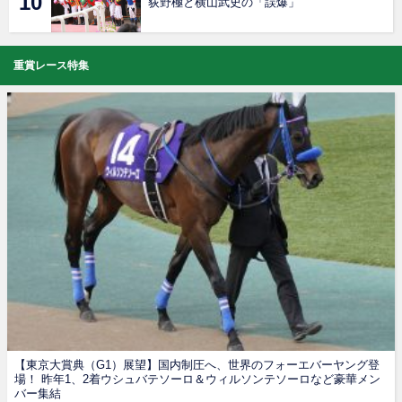
荻野極と横山武史の「誤爆」
重賞レース特集
【東京大賞典（G1）展望】国内制圧へ、世界のフォーエバーヤング登
場！ 昨年1、2着ウシュバテソーロ＆ウィルソンテソーロなど豪華メン
バー集結