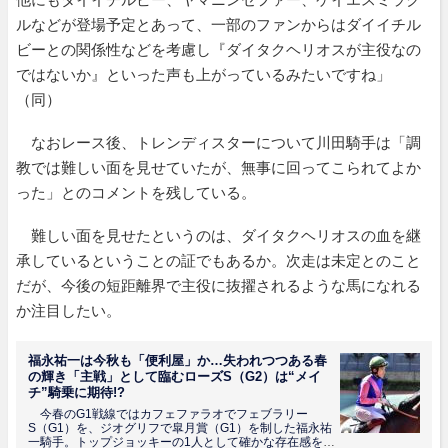
ルなどが登場予定とあって、一部のファンからはダイイチル
ビーとの関係性などを考慮し『ダイタクヘリオスが主役なの
ではないか』といった声も上がっているみたいですね」
（同）
なおレース後、トレンディスターについて川田騎手は「調
教では難しい面を見せていたが、無事に回ってこられてよか
った」とのコメントを残している。
難しい面を見せたというのは、ダイタクヘリオスの血を継
承しているということの証でもあるか。次走は未定とのこと
だが、今後の短距離界で主役に抜擢されるような馬になれる
か注目したい。
福永祐一は今秋も「便利屋」か…失われつつある春
の輝き「主戦」として臨むローズS（G2）は“メイ
チ”騎乗に期待!?
今春のG1戦線ではカフェファラオでフェブラリー
S（G1）を、ジオグリフで皐月賞（G1）を制した福永祐
一騎手。トップジョッキーの1人として確かな存在感を放