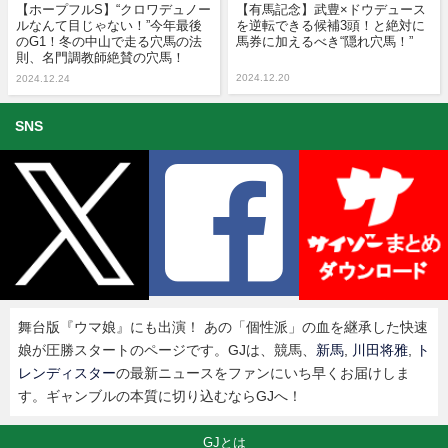
【ホープフルS】“クロワデュノー
【有馬記念】武豊×ドウデュース
ルなんて目じゃない！”今年最後
を逆転できる候補3頭！と絶対に
のG1！冬の中山で走る穴馬の法
馬券に加えるべき“隠れ穴馬！”
則、名門調教師絶賛の穴馬！
2024.12.20
2024.12.24
SNS
舞台版『ウマ娘』にも出演！ あの「個性派」の血を継承した快速
娘が圧勝スタートのページです。GJは、競馬、
新馬
,
川田将雅
,
ト
レンディスター
の最新ニュースをファンにいち早くお届けしま
す。ギャンブルの本質に切り込むならGJへ！
GJとは