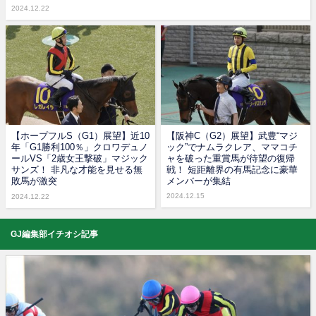
2024.12.22
【ホープフルS（G1）展望】近10
【阪神C（G2）展望】武豊“マジ
年「G1勝利100％」クロワデュノ
ック”でナムラクレア、ママコチ
ールVS「2歳女王撃破」マジック
ャを破った重賞馬が待望の復帰
サンズ！ 非凡な才能を見せる無
戦！ 短距離界の有馬記念に豪華
敗馬が激突
メンバーが集結
2024.12.15
2024.12.22
GJ編集部イチオシ記事