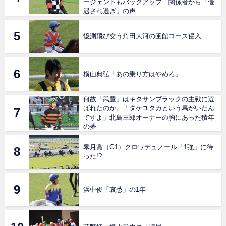
ージェントもバックアップ…関係者から「優
遇され過ぎ」の声
憶測飛び交う角田大河の函館コース侵入
横山典弘「あの乗り方はやめろ」
何故「武豊」はキタサンブラックの主戦に選
ばれたのか。「タケユタカという馬がいたん
ですよ」北島三郎オーナーの胸にあった積年
の夢
皐月賞（G1）クロワデュノール「1強」に待
った!?
浜中俊「哀愁」の1年