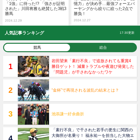
「1強」に待った!? 「強さが証明
憶力」が決め手…最強フォーエバ
された」川田将雅も絶賛した3戦3
ーヤングから絞りに絞った2点で
勝馬
勝負！
2024.12.27
2024.12.29
人気記事ランキング
17:30更新
競馬
総合
岩田望来「素行不良」で追放されても重賞4
勝目ゲット！ 減量トラブルや夜遊び発覚した
「問題児」が干されなかったワケ
“金杯”で再現される波乱の結末とは？
池添謙一紆余曲折
「素行不良」で干された若手の更生に関西の
大御所が名乗り！ 福永祐一を担当した大物エ