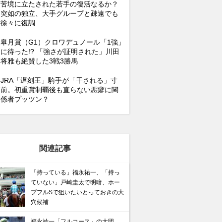
苦境に立たされた若手の復活なるか？
突如の独立、大手グループと疎遠でも
徐々に復調
皐月賞（G1）クロワデュノール「1強」
に待った!? 「強さが証明された」川田
将雅も絶賛した3戦3勝馬
JRA「遅刻王」騎手が「干される」寸
前。初重賞制覇後も直らない悪癖に関
係者プッツン？
関連記事
「持っている」福永祐一、「持っ
ていない」戸崎圭太で明暗、ホー
プフルSで狙いたいとっておきの大
穴候補
福永祐一「フルコース」の大団