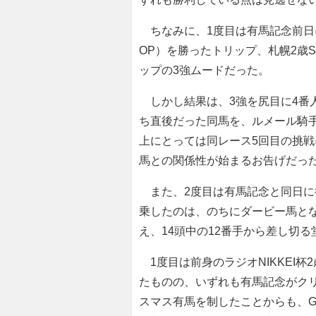
ちなみに、1度目は有馬記念前日に
OP）を勝ったトリップ、札幌2歳
ップの3強ムードだった。
しかし結果は、3強を尻目に4番
ち直後だった同馬を、ルメール騎
上にとっては同レース5回目の挑
馬との関係性が始まるお告げだっ
また、2度目は有馬記念と同日に行
乗したのは、のちにダービー馬と
え、14頭中の12番手から差し切
1度目は前身のラジオNIKKEI杯
たものの、いずれも有馬記念がク
スマス有馬を制したことからも、G