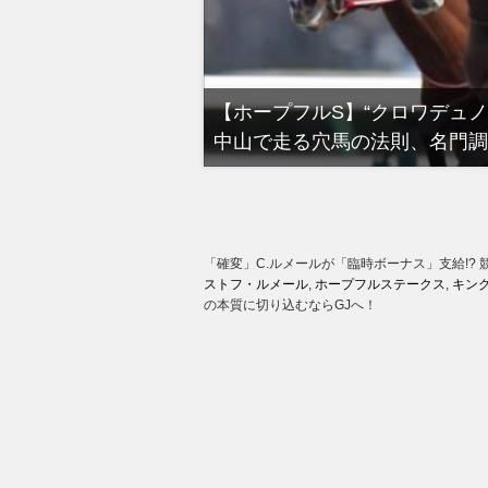
る有馬記念裏事情。そ
【ホープフルS】“クロワデュ
中山で走る穴馬の法則、名門調
「確変」C.ルメールが「臨時ボーナス」支給!?
ストフ・ルメール
,
ホープフルステークス
,
キン
の本質に切り込むならGJへ！