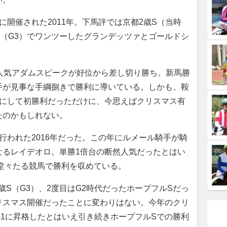
開催された2011年。下馬評では京都2歳S（当時
S（G3）でワンツーしたグランデッツァとゴールドシ
人気アダムスピークが好位から差し切り勝ち。新馬勝
手が見事な手綱捌きで勝利に導いている。しかも、鞍
戦にして初勝利だっただけに、今思えばクリスマス有
たのかもしれない。
われた2016年だった。この年にルメール騎手が騎
なるレイデオロ。単勝1倍台の断然人気だったとはい
る堂々たる競馬で勝利を収めている。
2歳S（G3）、2度目はG2時代だったホープフルSだっ
リスマス開催だったことに変わりはない。今年のクリ
1に昇格したとはいえ引き続きホープフルSでの勝利