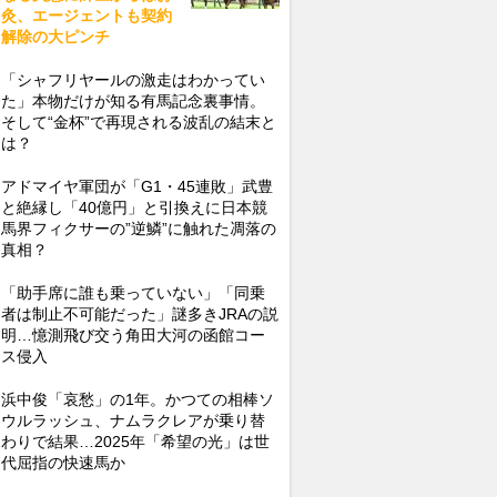
灸、エージェントも契約
解除の大ピンチ
「シャフリヤールの激走はわかってい
た」本物だけが知る有馬記念裏事情。
そして“金杯”で再現される波乱の結末と
は？
アドマイヤ軍団が「G1・45連敗」武豊
と絶縁し「40億円」と引換えに日本競
馬界フィクサーの”逆鱗”に触れた凋落の
真相？
「助手席に誰も乗っていない」「同乗
者は制止不可能だった」謎多きJRAの説
明…憶測飛び交う角田大河の函館コー
ス侵入
浜中俊「哀愁」の1年。かつての相棒ソ
ウルラッシュ、ナムラクレアが乗り替
わりで結果…2025年「希望の光」は世
代屈指の快速馬か