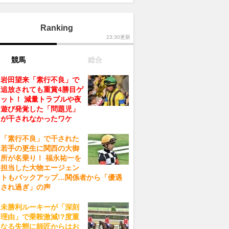
Ranking
23:30更新
競馬
総合
岩田望来「素行不良」で
追放されても重賞4勝目ゲ
ット！ 減量トラブルや夜
遊び発覚した「問題児」
が干されなかったワケ
「素行不良」で干された
若手の更生に関西の大御
所が名乗り！ 福永祐一を
担当した大物エージェン
トもバックアップ…関係者から「優遇
され過ぎ」の声
未勝利ルーキーが「深刻
理由」で乗鞍激減!?度重
なる失態に師匠からはお