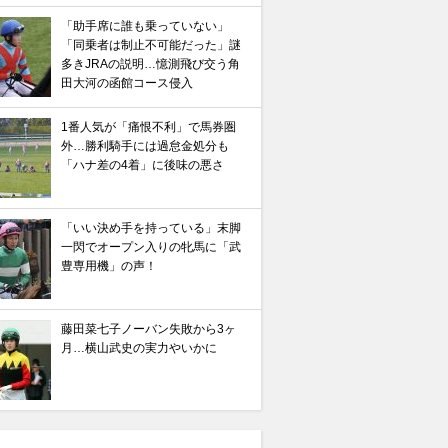
「助手席に誰も乗っていない」
「同乗者は制止不可能だった」謎
多きJRAの説明…憶測飛び交う角
田大河の函館コース侵入
1番人気が「痛恨不利」で馬券圏
外…勝利騎手には過怠金処分も
「ハナ差の4着」に後味の悪さ
「いい決め手を持っている」末脚
一閃でオープン入りの牝馬に「武
豊専用機」の声！
藤田菜七子ノーバン失敗から3ヶ
月…横山武史の実力やいかに