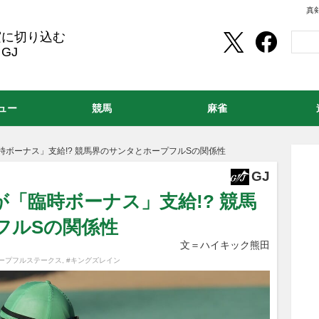
真
実に切り込む
GJ
ュー
競馬
麻雀
時ボーナス」支給!? 競馬界のサンタとホープフルSの関係性
GJ
が「臨時ボーナス」支給!? 競馬
フルSの関係性
文＝ハイキック熊田
ホープフルステークス
,
#キングズレイン