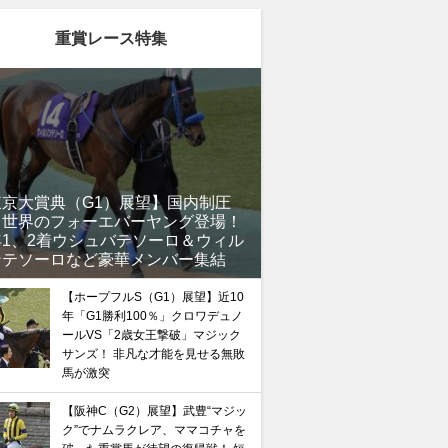
重賞レース特集
馬記念】武豊×ドウデュースを逆転できる候補3頭！と絶
“隠れ穴馬！”
東京大賞典（G1）展望】国内制圧
、世界のフォーエバーヤング登場！
年1、2着ウシュバテソーロ＆ウィル
ンテソーロなど豪華メンバー集結
【ホープフルS（G1）展望】近10
年「G1勝利100％」クロワデュノ
ールVS「2歳女王撃破」マジック
サンズ！ 非凡な才能を見せる無敗
馬が激突
【阪神C（G2）展望】武豊“マジッ
ク”でナムラクレア、ママコチャを