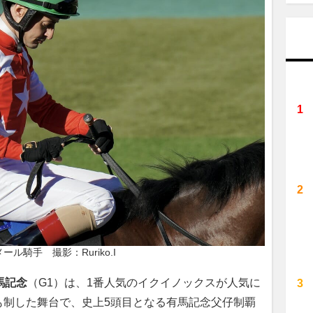
メール騎手　撮影：Ruriko.I
馬記念
（G1）は、1番人気のイクイノックスが人気に
も制した舞台で、史上5頭目となる有馬記念父仔制覇