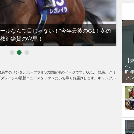
ノールなんて目じゃない！”今年最後のG1！冬の
【有
教師絶賛の穴馬！
るべき
【
へ
昨
 競馬界のサンタとホープフルSの関係性のページです。GJは、競馬、
クリ
ソ
グズレイン
の最新ニュースをファンにいち早くお届けします。ギャンブル