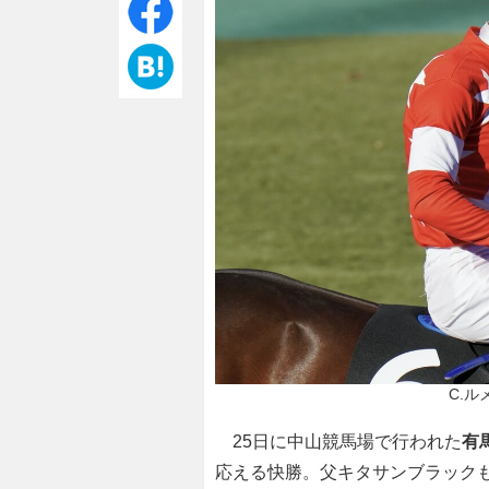
C.ル
25日に中山競馬場で行われた
有
応える快勝。父キタサンブラック