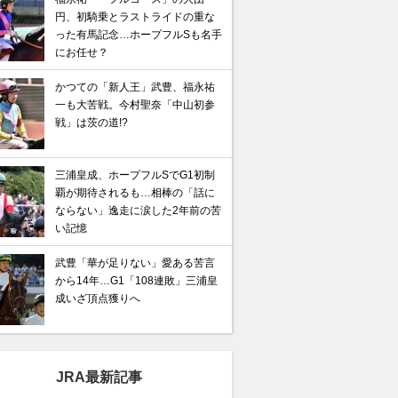
円、初騎乗とラストライドの重な
った有馬記念…ホープフルSも名手
にお任せ？
かつての「新人王」武豊、福永祐
一も大苦戦。今村聖奈「中山初参
戦」は茨の道!?
三浦皇成、ホープフルSでG1初制
覇が期待されるも…相棒の「話に
ならない」逸走に涙した2年前の苦
い記憶
武豊「華が足りない」愛ある苦言
から14年…G1「108連敗」三浦皇
成いざ頂点獲りへ
JRA最新記事