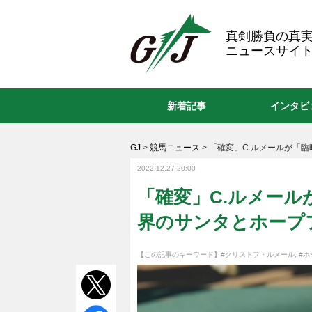
GJ
真剣勝負の真
ニュースサイト
新着記事
インタビ
GJ
>
競馬ニュース
>
「確変」C.ルメールが「臨
2022.12.27 20:00
「確変」C.ルメール
界のサンタとホープ
【この記事のキーワード】
#クリストフ・ルメール
,
#