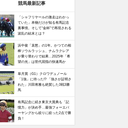
競馬最新記事
「シャフリヤールの激走はわかっ
ていた」本物だけが知る有馬記念
裏事情。そして“金杯”で再現される
波乱の結末とは？
浜中俊「哀愁」の1年。かつての相
棒ソウルラッシュ、ナムラクレア
が乗り替わりで結果…2025年「希
望の光」は世代屈指の快速馬か
皐月賞（G1）クロワデュノール
「1強」に待った!? 「強さが証明さ
れた」川田将雅も絶賛した3戦3勝
馬
有馬記念に続き東京大賞典も「記
憶力」が決め手…最強フォーエバ
ーヤングから絞りに絞った2点で勝
負！