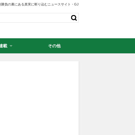
剣勝負の裏にある真実に斬り込むニュースサイト・GJ
連載
その他
・