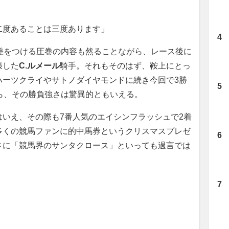
二度あることは三度あります」
差をつける圧巻の内容も然ることながら、レース後に
張した
C.ルメール
騎手。それもそのはず、鞍上にとっ
ハーツクライやサトノダイヤモンドに続き今回で3勝
ら、その勝負強さは驚異的ともいえる。
いえ、その際も7番人気のエイシンフラッシュで2着
多くの競馬ファンに的中馬券というクリスマスプレゼ
さに「競馬界のサンタクロース」といっても過言では