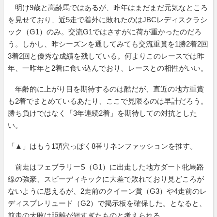
明け9歳と高齢馬ではあるが、昨年はまだまだ元気なところ
を見せており、近5走で着外に敗れたのはJBCレディスクラシ
ック（G1）のみ。交流G1ではさすがに荷が重かったのだろ
う。しかし、昨シーズンを通してみても交流重賞を1勝2着2回
3着2回と優秀な成績を残している。何よりこのレースでは昨
年、一昨年と2着に食い込んでおり、レースとの相性がいい。
年齢的に上がり目を期待するのは酷だが、直近の地方重賞
も2着でまとめているあたり、ここで見限るのは早計だろう。
勝ち負けではなく「3年連続2着」を期待しての対抗とした
い。
「▲」はもう1頭穴っぽく8番リネンファッションを推す。
前走はフェブラリーS（G1）に出走した地方ダート牝馬路
線の強豪、スピーディキックに大差で敗れており見どころが
ないように思えるが、2走前のクイーン賞（G3）や4走前のレ
ディスプレリュード（G2）で掲示板を確保した。となると、
前走の大敗は距離が短すぎたものと考えられる。