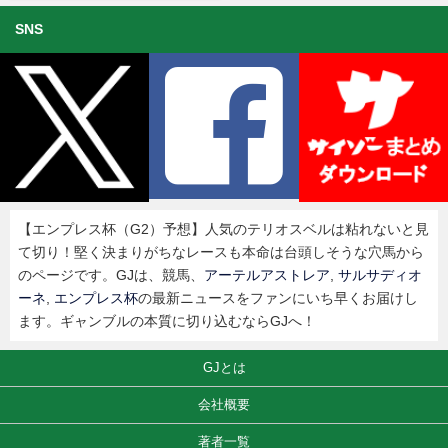
SNS
【エンプレス杯（G2）予想】人気のテリオスベルは粘れないと見
て切り！堅く決まりがちなレースも本命は台頭しそうな穴馬から
のページです。GJは、競馬、
アーテルアストレア
,
サルサディオ
ーネ
,
エンプレス杯
の最新ニュースをファンにいち早くお届けし
ます。ギャンブルの本質に切り込むならGJへ！
GJとは
会社概要
著者一覧