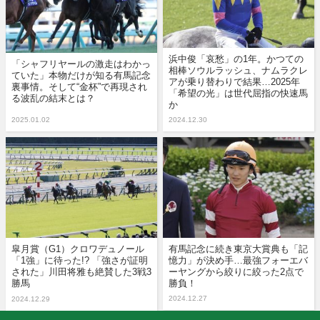
浜中俊「哀愁」の1年。かつての
「シャフリヤールの激走はわかっ
相棒ソウルラッシュ、ナムラクレ
ていた」本物だけが知る有馬記念
アが乗り替わりで結果…2025年
裏事情。そして“金杯”で再現され
「希望の光」は世代屈指の快速馬
る波乱の結末とは？
か
2025.01.02
2024.12.30
皐月賞（G1）クロワデュノール
有馬記念に続き東京大賞典も「記
「1強」に待った!? 「強さが証明
憶力」が決め手…最強フォーエバ
された」川田将雅も絶賛した3戦3
ーヤングから絞りに絞った2点で
勝馬
勝負！
2024.12.27
2024.12.29