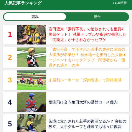
人気記事ランキング
11:30更新
競馬
総合
岩田望来「素行不良」で追放されても重賞4
勝目ゲット！ 減量トラブルや夜遊び発覚した
「問題児」が干されなかったワケ
「素行不良」で干された若手の更生に関西の
大御所が名乗り！ 福永祐一を担当した大物エ
ージェントもバックアップ…関係者から「優
遇され過ぎ」の声
未勝利ルーキーが「深刻理由」で乗鞍激減
憶測飛び交う角田大河の函館コース侵入
苦境に立たされた若手の復活なるか？ 突如の
独立、大手グループと疎遠でも徐々に復調