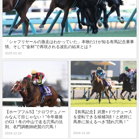
「シャフリヤールの激走はわかっていた」本物だけが知る有馬記念裏事
情。そして“金杯”で再現される波乱の結末とは？
2025.01.02
【ホープフルS】“クロワデュノー
【有馬記念】武豊×ドウデュース
ルなんて目じゃない！”今年最後
を逆転できる候補3頭！と絶対に
のG1！冬の中山で走る穴馬の法
馬券に加えるべき“隠れ穴馬！”
則、名門調教師絶賛の穴馬！
2024.12.20
2024.12.24