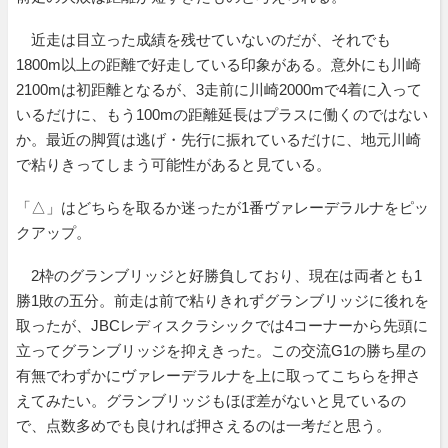
近走は目立った成績を残せていないのだが、それでも
1800m以上の距離で好走している印象がある。意外にも川崎
2100mは初距離となるが、3走前に川崎2000mで4着に入って
いるだけに、もう100mの距離延長はプラスに働くのではない
か。最近の脚質は逃げ・先行に振れているだけに、地元川崎
で粘りきってしまう可能性があると見ている。
「△」はどちらを取るか迷ったが1番ヴァレーデラルナをピッ
クアップ。
2枠のグランブリッジと好勝負しており、現在は両者とも1
勝1敗の五分。前走は前で粘りきれずグランブリッジに後れを
取ったが、JBCレディスクラシックでは4コーナーから先頭に
立ってグランブリッジを抑えきった。この交流G1の勝ち星の
有無でわずかにヴァレーデラルナを上に取ってこちらを押さ
えてみたい。グランブリッジもほぼ差がないと見ているの
で、点数多めでも良ければ押さえるのは一考だと思う。