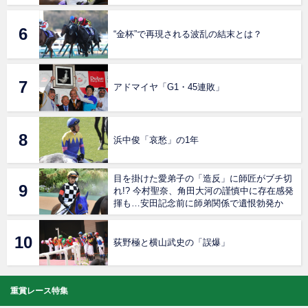
“金杯”で再現される波乱の結末とは？
アドマイヤ「G1・45連敗」
浜中俊「哀愁」の1年
目を掛けた愛弟子の「造反」に師匠がブチ切
れ!? 今村聖奈、角田大河の謹慎中に存在感発
揮も…安田記念前に師弟関係で遺恨勃発か
荻野極と横山武史の「誤爆」
重賞レース特集