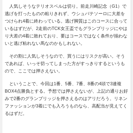
人気しそうなテリオスベルは切り。前走川崎記念（G1）で
逃げを打ったものの粘りきれず、ウシュバテソーロに大差を
つけられ4着に終わっている。逃げ脚質はこのコースに合って
いるはずだが、2走前のTCK女王盃でもグランブリッジにやは
り大差の4着に敗れており、要はコースではなく条件が揃わな
いと逃げ粘れない馬なのかもしれない。
その割に人気しそうなので、買うにはリスクが高い。そう
であれば、いっそ切ってしまった方がすっきりするというも
ので、ここでは押さえない。
ということで、今回は1番、5番、7番、8番の4頭で3連複
BOX4点勝負とする。予想では押さえないが、上記の通りお好
みで2番のグランブリッジを押さえるのはアリだろう。リネン
ファッションが3着にでも入ろうものなら、高配当が見えてく
るはずだ。