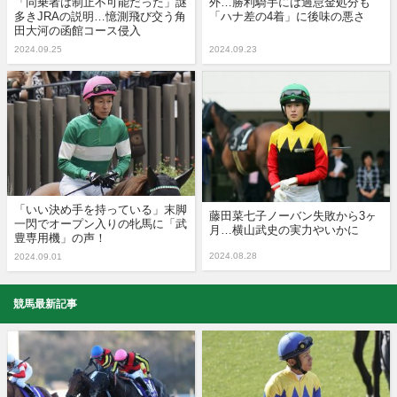
「同乗者は制止不可能だった」謎
外…勝利騎手には過怠金処分も
多きJRAの説明…憶測飛び交う角
「ハナ差の4着」に後味の悪さ
田大河の函館コース侵入
2024.09.25
2024.09.23
「いい決め手を持っている」末脚
藤田菜七子ノーバン失敗から3ヶ
一閃でオープン入りの牝馬に「武
月…横山武史の実力やいかに
豊専用機」の声！
2024.08.28
2024.09.01
競馬最新記事