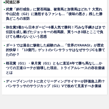
●
関連記事
武豊「斜行戒告」に賛否両論、被害馬と加害馬はどれ？ 大荒れ
中山記念（G2）に激怒するファンも…「後味の悪さ」残した勝
負どころの攻防
弥生賞3着から日本ダービー6番人気で勝利！巧みな手綱さばきで
伝説を成し遂げたジョッキーの相馬眼、買うべき3頭とここで負
けても構わないという思惑
ダートでは過去に惨敗した経験のみ…「世界のYAHAGI」が歴史
的快挙！ 「13億円」ゲットのパンサラッサはなぜサウジCを勝て
たのか？
桜花賞（G1）・皐月賞（G1）ともに直近4年で勝ち馬なし…か
つての王道ローテが崩壊した現在、トライアルレースの存在価値
とは
ディープインパクトに次ぐリーディングサイヤーが評価急上昇!?
パンサラッサのサウジカップ（G1）Vで改めて見直すべき価値