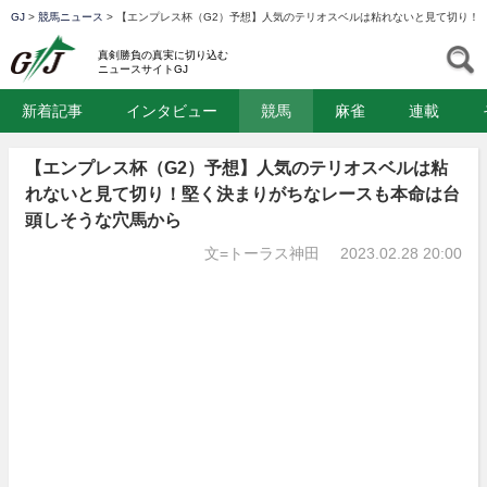
GJ
>
競馬ニュース
>
【エンプレス杯（G2）予想】人気のテリオスベルは粘れないと見て切り！
GJ
S
真剣勝負の真実に切り込む
ニュースサイトGJ
新着記事
インタビュー
競馬
麻雀
連載
【エンプレス杯（G2）予想】人気のテリオスベルは粘
れないと見て切り！堅く決まりがちなレースも本命は台
頭しそうな穴馬から
文=トーラス神田
2023.02.28 20:00