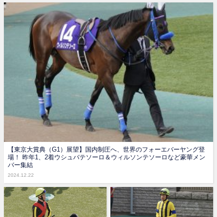
【東京大賞典（G1）展望】国内制圧へ、世界のフォーエバーヤング登
場！ 昨年1、2着ウシュバテソーロ＆ウィルソンテソーロなど豪華メン
バー集結
2024.12.22