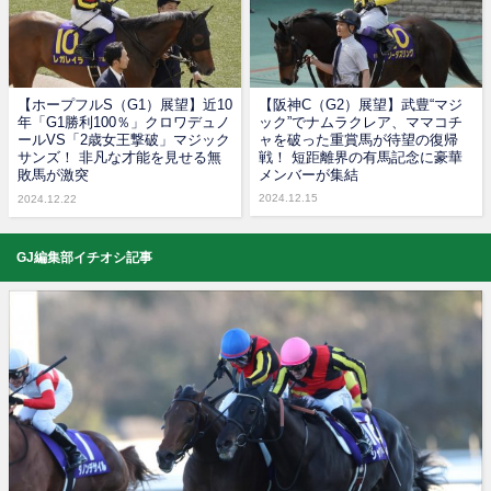
【ホープフルS（G1）展望】近10
【阪神C（G2）展望】武豊“マジ
年「G1勝利100％」クロワデュノ
ック”でナムラクレア、ママコチ
ールVS「2歳女王撃破」マジック
ャを破った重賞馬が待望の復帰
サンズ！ 非凡な才能を見せる無
戦！ 短距離界の有馬記念に豪華
敗馬が激突
メンバーが集結
2024.12.15
2024.12.22
GJ編集部イチオシ記事