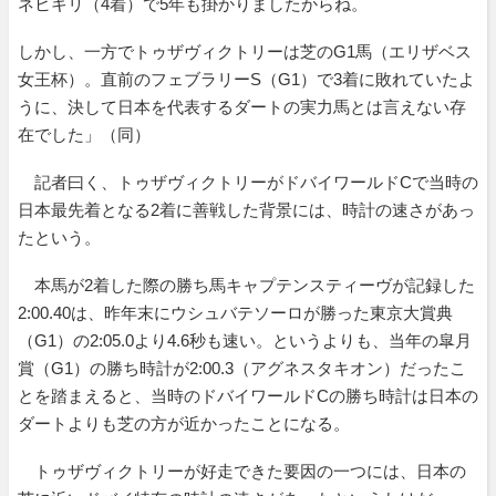
ネヒキリ（4着）で5年も掛かりましたからね。
しかし、一方でトゥザヴィクトリーは芝のG1馬（エリザベス
女王杯）。直前のフェブラリーS（G1）で3着に敗れていたよ
うに、決して日本を代表するダートの実力馬とは言えない存
在でした」（同）
記者曰く、トゥザヴィクトリーがドバイワールドCで当時の
日本最先着となる2着に善戦した背景には、時計の速さがあっ
たという。
本馬が2着した際の勝ち馬キャプテンスティーヴが記録した
2:00.40は、昨年末にウシュバテソーロが勝った東京大賞典
（G1）の2:05.0より4.6秒も速い。というよりも、当年の皐月
賞（G1）の勝ち時計が2:00.3（アグネスタキオン）だったこ
とを踏まえると、当時のドバイワールドCの勝ち時計は日本の
ダートよりも芝の方が近かったことになる。
トゥザヴィクトリーが好走できた要因の一つには、日本の