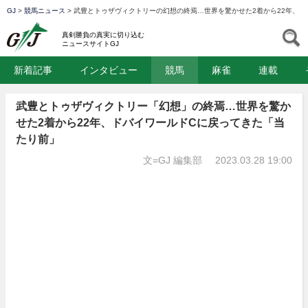
GJ
>
競馬ニュース
>
武豊とトゥザヴィクトリーの幻想の終焉…世界を驚かせた2着から22年、ド
GJ
S
真剣勝負の真実に切り込む
ニュースサイトGJ
新着記事
インタビュー
競馬
麻雀
連載
武豊とトゥザヴィクトリー「幻想」の終焉…世界を驚か
せた2着から22年、ドバイワールドCに戻ってきた「当
たり前」
文=GJ 編集部
2023.03.28 19:00