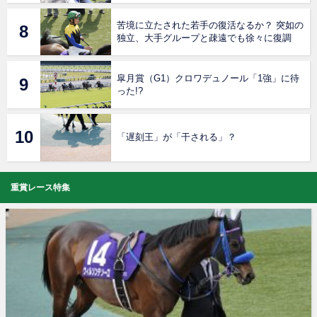
苦境に立たされた若手の復活なるか？ 突如の
独立、大手グループと疎遠でも徐々に復調
皐月賞（G1）クロワデュノール「1強」に待
った!?
「遅刻王」が「干される」？
重賞レース特集