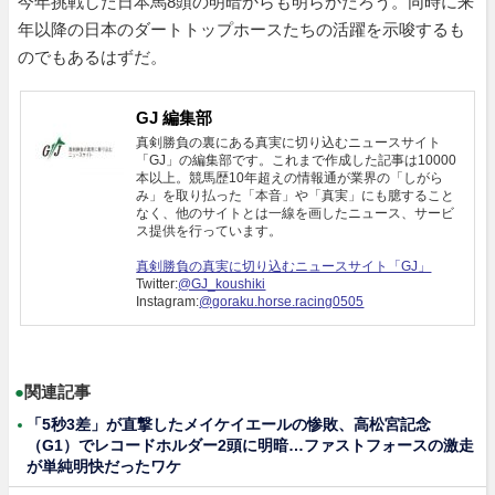
今年挑戦した日本馬8頭の明暗からも明らかだろう。同時に来
年以降の日本のダートトップホースたちの活躍を示唆するも
のでもあるはずだ。
GJ 編集部
真剣勝負の裏にある真実に切り込むニュースサイト
「GJ」の編集部です。これまで作成した記事は10000
本以上。競馬歴10年超えの情報通が業界の「しがら
み」を取り払った「本音」や「真実」にも臆すること
なく、他のサイトとは一線を画したニュース、サービ
ス提供を行っています。
真剣勝負の真実に切り込むニュースサイト「GJ」
Twitter:
@GJ_koushiki
Instagram:
@goraku.horse.racing0505
●
関連記事
「5秒3差」が直撃したメイケイエールの惨敗、高松宮記念
（G1）でレコードホルダー2頭に明暗…ファストフォースの激走
が単純明快だったワケ