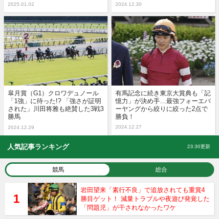
2025.01.02
2024.12.30
皐月賞（G1）クロワデュノール
有馬記念に続き東京大賞典も「記
「1強」に待った!? 「強さが証明
憶力」が決め手…最強フォーエバ
された」川田将雅も絶賛した3戦3
ーヤングから絞りに絞った2点で
勝馬
勝負！
2024.12.27
2024.12.29
人気記事ランキング
23:30更新
競馬
総合
岩田望来「素行不良」で追放されても重賞4
勝目ゲット！ 減量トラブルや夜遊び発覚した
「問題児」が干されなかったワケ