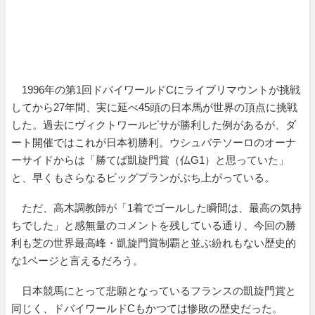
1996年の第1回ドバイワールドCにライブリマウントが挑戦
してから27年間、実に延べ45頭の日本馬が世界の頂点に挑戦
した。過去にヴィクトワールピサが勝利した例があるが、ダ
ート開催ではこれが日本初勝利。ウシュバテソーロのオーナ
ーサイドからは「勝てば凱旋門賞（仏G1）と思っていた」
と、早くもさらなるビッグプランがぶち上がっている。
ただ、高木調教師が「1着でゴールした瞬間は、最高の気持
ちでした」と感無量のコメントを残している通り、今回の勝
利も芝の世界最高峰・凱旋門賞制覇と並ぶ紛れもない歴史的
な1ページと言えるだろう。
日本競馬にとって悲願となっているフランスの凱旋門賞と
同じく、ドバイワールドCもかつては惨敗の歴史だった。