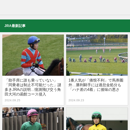
JRA最新記事
「助手席に誰も乗っていない」
1番人気が「痛恨不利」で馬券圏
「同乗者は制止不可能だった」謎
外…勝利騎手には過怠金処分も
多きJRAの説明…憶測飛び交う角
「ハナ差の4着」に後味の悪さ
田大河の函館コース侵入
2024.09.25
2024.09.23