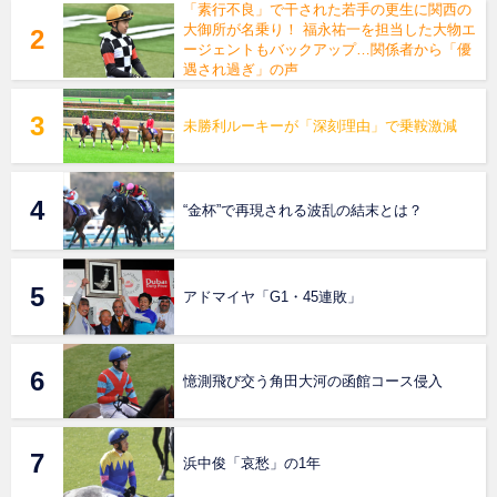
「素行不良」で干された若手の更生に関西の
大御所が名乗り！ 福永祐一を担当した大物エ
ージェントもバックアップ…関係者から「優
遇され過ぎ」の声
未勝利ルーキーが「深刻理由」で乗鞍激減
“金杯”で再現される波乱の結末とは？
アドマイヤ「G1・45連敗」
憶測飛び交う角田大河の函館コース侵入
浜中俊「哀愁」の1年