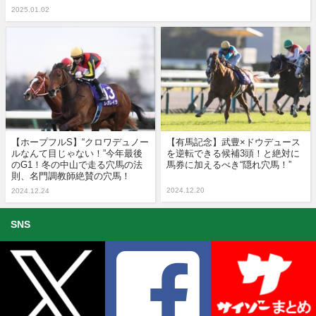
2025.01.02
【ホープフルS】“クロワデュノー
【有馬記念】武豊×ドウデュース
ルなんて目じゃない！”今年最後
を逆転できる候補3頭！と絶対に
のG1！冬の中山で走る穴馬の法
馬券に加えるべき“隠れ穴馬！”
則、名門調教師絶賛の穴馬！
2024.12.20
2024.12.24
SNS