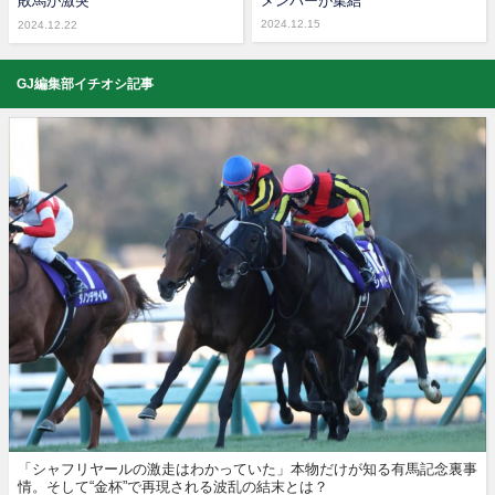
敗馬が激突
メンバーが集結
2024.12.15
2024.12.22
GJ編集部イチオシ記事
「シャフリヤールの激走はわかっていた」本物だけが知る有馬記念裏事
情。そして“金杯”で再現される波乱の結末とは？