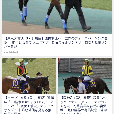
【東京大賞典（G1）展望】国内制圧へ、世界のフォーエバーヤング登
場！ 昨年1、2着ウシュバテソーロ＆ウィルソンテソーロなど豪華メン
バー集結
2024.12.22
【ホープフルS（G1）展望】近10
【阪神C（G2）展望】武豊“マジ
年「G1勝利100％」クロワデュノ
ック”でナムラクレア、ママコチ
ールVS「2歳女王撃破」マジック
ャを破った重賞馬が待望の復帰
サンズ！ 非凡な才能を見せる無
戦！ 短距離界の有馬記念に豪華