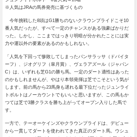
※人気はJRAの馬券発売に基づくもの
今年挑戦した8頭はG1勝ちのないクラウンプライドこそ10
番人気だったが、すべて一定のチャンスがある強豪ばかりだ
った。しかし、ここまではっきり明暗が分かれたことには実
力や運以外の要素があるのかもしれない。
「人気を下回って惨敗してしまったパンサラッサ（ドバイタ
ーフ）、ジオグリフ（皐月賞）、ヴェラアズール（ジャパン
C）は、いずれも芝G1の勝ち馬。一定のダート適性はあった
のかもしれませんが、やはり本領発揮は芝でこそという気が
します。前の馬から23馬身も遅れる最下位だったジュンライ
トボルトはノーカウントでもいいと思いますが、この馬もか
つては芝で3勝クラスを勝ち上がってオープン入りした馬で
す。
一方で、テーオーケインズやクラウンプライドは、デビュー
から一貫してダートを使われてきた真正のダート馬。ウシュ