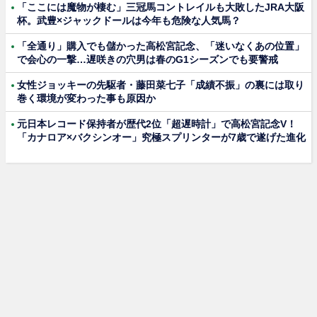
「ここには魔物が棲む」三冠馬コントレイルも大敗したJRA大阪
杯。武豊×ジャックドールは今年も危険な人気馬？
「全通り」購入でも儲かった高松宮記念、「迷いなくあの位置」
で会心の一撃…遅咲きの穴男は春のG1シーズンでも要警戒
女性ジョッキーの先駆者・藤田菜七子「成績不振」の裏には取り
巻く環境が変わった事も原因か
元日本レコード保持者が歴代2位「超遅時計」で高松宮記念V！
「カナロア×バクシンオー」究極スプリンターが7歳で遂げた進化