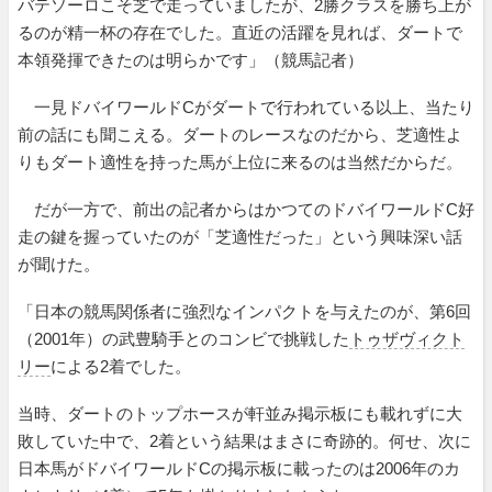
バテソーロこそ芝で走っていましたが、2勝クラスを勝ち上が
るのが精一杯の存在でした。直近の活躍を見れば、ダートで
本領発揮できたのは明らかです」（競馬記者）
一見ドバイワールドCがダートで行われている以上、当たり
前の話にも聞こえる。ダートのレースなのだから、芝適性よ
りもダート適性を持った馬が上位に来るのは当然だからだ。
だが一方で、前出の記者からはかつてのドバイワールドC好
走の鍵を握っていたのが「芝適性だった」という興味深い話
が聞けた。
「日本の競馬関係者に強烈なインパクトを与えたのが、第6回
（2001年）の武豊騎手とのコンビで挑戦した
トゥザヴィクト
リー
による2着でした。
当時、ダートのトップホースが軒並み掲示板にも載れずに大
敗していた中で、2着という結果はまさに奇跡的。何せ、次に
日本馬がドバイワールドCの掲示板に載ったのは2006年のカ