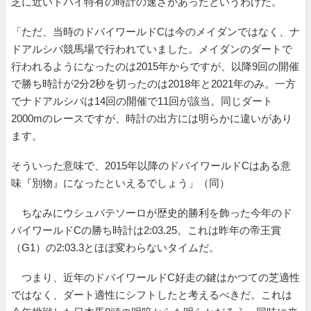
芝に近いドバイ特有の時計の速さがあったというわけだ。
「ただ、当時のドバイワールドCは今のメイダンではなく、ナ
ドアルシバ競馬場で行われていました。メイダンのダートで
行われるようになったのは2015年からですが、以降9回の開催
で勝ち時計が2分2秒を切ったのは2018年と2021年のみ。一方
でナドアルシバは14回の開催で11回が該当。同じダート
2000mのレースですが、時計の出方には明らかに違いがあり
ます。
そういった意味で、2015年以降のドバイワールドCはある意
味『別物』になったといえるでしょう」（同）
ちなみにウシュバテソーロが歴史的勝利を飾った今年のド
バイワールドCの勝ち時計は2:03.25。これは昨年の帝王賞
（G1）の2:03.3とほぼ変わらないタイムだ。
つまり、近年のドバイワールドC好走の鍵はかつての芝適性
ではなく、ダート適性にシフトしたと考えるべきだ。これは