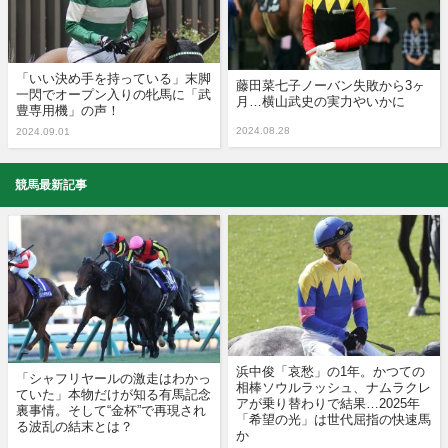
「いい決め手を持っている」末脚
藤田菜七子ノーバン失敗から3ヶ
一閃でオープン入りの牝馬に「武
月…横山武史の実力やいかに
豊専用機」の声！
2024.08.28
2024.09.01
競馬最新記事
浜中俊「哀愁」の1年。かつての
「シャフリヤールの激走はわかっ
相棒ソウルラッシュ、ナムラクレ
ていた」本物だけが知る有馬記念
アが乗り替わりで結果…2025年
裏事情。そして“金杯”で再現され
「希望の光」は世代屈指の快速馬
る波乱の結末とは？
か