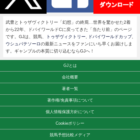
武豊とトゥザヴィクトリー「幻想」の終焉…世界を驚かせた2着
から22年、ドバイワールドCに戻ってきた「当たり前」のページ
です。GJは、競馬、
トゥザヴィクトリー
,
ドバイワールドカップ
,
ウシュバテソーロ
の最新ニュースをファンにいち早くお届けしま
す。ギャンブルの本質に切り込むならGJへ！
GJとは
会社概要
著者一覧
著作権/免責事項について
個人情報保護方針について
Cookieポリシー
競馬予想比較メディア