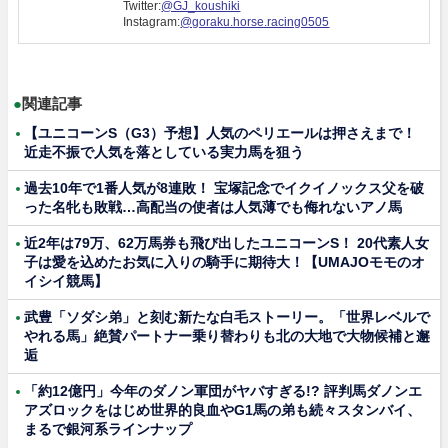
Twitter:
@GJ_koushiki
Instagram:
@goraku.horse.racing0505
●
関連記事
【ユニコーンS（G3）予想】人気のペリエールは押さえまで！
近走不振で人気を落としている実力馬を狙う
過去10年で1番人気が8連敗！ 宝塚記念でイクイノックス父を破
った名牝も敗戦…高配当の使者は人気薄でも侮れないアノ馬
近2年は79万、62万馬券も飛び出したユニコーンS！ 20代素人女
子は愛を込めたお気に入りの騎手に期待大！【UMAJOモモのオ
イシイ競馬】
武豊「ソダシ弟」と刻む新たな白毛ストーリー。「世界レベルで
やれる馬」絶賛パートナー乗り替わりも北の大地で大物候補と邂
逅
「約12億円」今年のダノン軍団がヤバすぎる!? 評判馬ダノンエ
アズロックをはじめ世界的良血やG1馬の弟も続々スタンバイ、
まるで銀河系ラインナップ