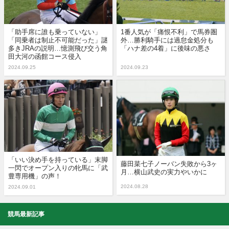
「助手席に誰も乗っていない」
1番人気が「痛恨不利」で馬券圏
「同乗者は制止不可能だった」謎
外…勝利騎手には過怠金処分も
多きJRAの説明…憶測飛び交う角
「ハナ差の4着」に後味の悪さ
田大河の函館コース侵入
2024.09.25
2024.09.23
「いい決め手を持っている」末脚
藤田菜七子ノーバン失敗から3ヶ
一閃でオープン入りの牝馬に「武
月…横山武史の実力やいかに
豊専用機」の声！
2024.08.28
2024.09.01
競馬最新記事