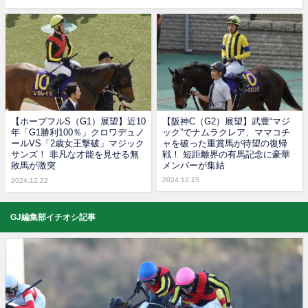
【ホープフルS（G1）展望】近10
【阪神C（G2）展望】武豊“マジ
年「G1勝利100％」クロワデュノ
ック”でナムラクレア、ママコチ
ールVS「2歳女王撃破」マジック
ャを破った重賞馬が待望の復帰
サンズ！ 非凡な才能を見せる無
戦！ 短距離界の有馬記念に豪華
敗馬が激突
メンバーが集結
2024.12.15
2024.12.22
GJ編集部イチオシ記事