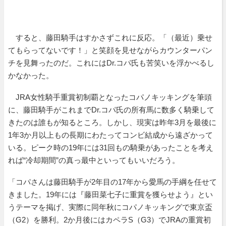
すると、藤田騎手はすかさずこれに反応。「（最近）乗せ
てもらってないです！」と笑顔を見せながらカウンターパン
チを見舞ったのだ。これにはDr.コパ氏も苦笑いを浮かべるし
かなかった。
JRA女性騎手重賞初制覇となったコパノキッキングを筆頭
に、藤田騎手がこれまでDr.コパ氏の所有馬に数多く騎乗して
きたのは誰もが知るところ。しかし、現実は昨年3月を最後に
1年3か月以上もの長期にわたってコンビ結成から遠ざかって
いる。ピーク時の19年には31回もの騎乗があったことを考え
れば“冷却期間”の真っ最中といってもいいだろう。
「コパさんは藤田騎手が2年目の17年から愛馬の手綱を任せて
きました。19年には『藤田菜七子に重賞を獲らせよう』とい
うテーマを掲げ、実際に同年秋にコパノキッキングで東京盃
（G2）を勝利。2か月後にはカペラS（G3）でJRAの重賞初