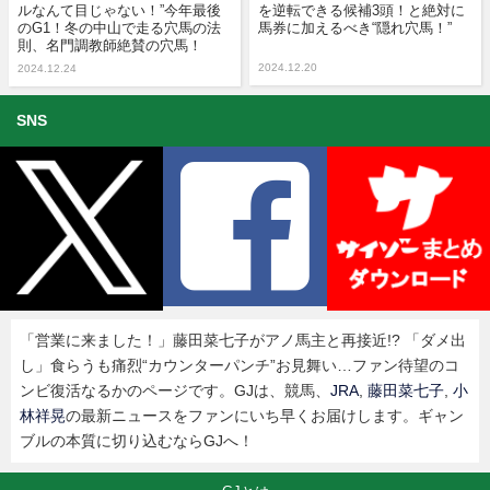
ルなんて目じゃない！”今年最後
を逆転できる候補3頭！と絶対に
のG1！冬の中山で走る穴馬の法
馬券に加えるべき“隠れ穴馬！”
則、名門調教師絶賛の穴馬！
2024.12.20
2024.12.24
SNS
「営業に来ました！」藤田菜七子がアノ馬主と再接近!? 「ダメ出
し」食らうも痛烈“カウンターパンチ”お見舞い…ファン待望のコ
ンビ復活なるかのページです。GJは、競馬、
JRA
,
藤田菜七子
,
小
林祥晃
の最新ニュースをファンにいち早くお届けします。ギャン
ブルの本質に切り込むならGJへ！