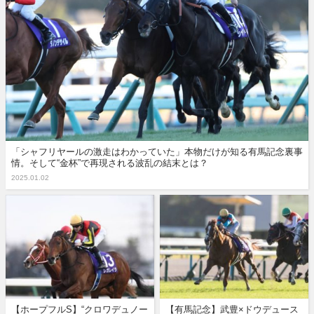
「シャフリヤールの激走はわかっていた」本物だけが知る有馬記念裏事
情。そして“金杯”で再現される波乱の結末とは？
2025.01.02
【ホープフルS】“クロワデュノー
【有馬記念】武豊×ドウデュース