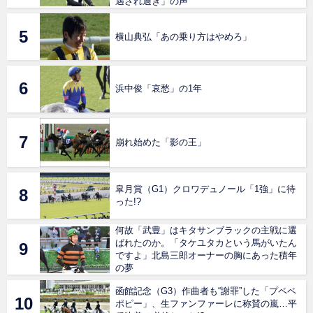
遇され過ぎ」の声
横山典弘「あの乗り方はやめろ」
浜中俊「哀愁」の1年
崩れ始めた「影の王」
皐月賞（G1）クロワデュノール「1強」に待
った!?
何故「武豊」はキタサンブラックの主戦に選
ばれたのか。「タケユタカという馬がいたん
ですよ」北島三郎オーナーの胸にあった積年
の夢
函館記念（G3）作曲者も“謝罪”した「プペペ
ポピー」、生ファンファーレに称賛の嵐…平