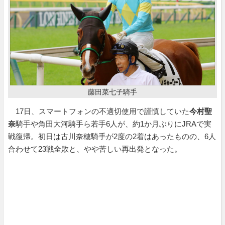
藤田菜七子騎手
17日、スマートフォンの不適切使用で謹慎していた
今村聖
奈
騎手や角田大河騎手ら若手6人が、約1か月ぶりにJRAで実
戦復帰。初日は古川奈穂騎手が2度の2着はあったものの、6人
合わせて23戦全敗と、やや苦しい再出発となった。