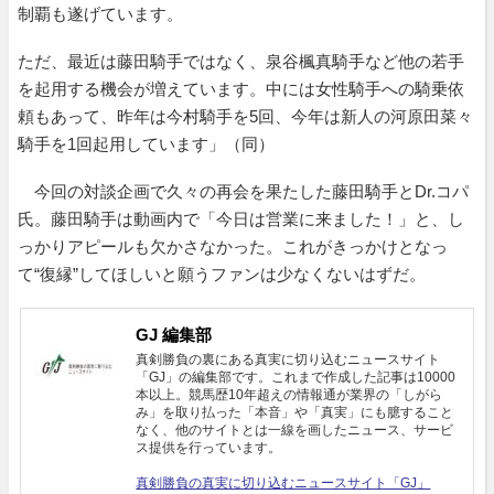
制覇も遂げています。
ただ、最近は藤田騎手ではなく、泉谷楓真騎手など他の若手
を起用する機会が増えています。中には女性騎手への騎乗依
頼もあって、昨年は今村騎手を5回、今年は新人の河原田菜々
騎手を1回起用しています」（同）
今回の対談企画で久々の再会を果たした藤田騎手とDr.コパ
氏。藤田騎手は動画内で「今日は営業に来ました！」と、し
っかりアピールも欠かさなかった。これがきっかけとなっ
て“復縁”してほしいと願うファンは少なくないはずだ。
GJ 編集部
真剣勝負の裏にある真実に切り込むニュースサイト
「GJ」の編集部です。これまで作成した記事は10000
本以上。競馬歴10年超えの情報通が業界の「しがら
み」を取り払った「本音」や「真実」にも臆すること
なく、他のサイトとは一線を画したニュース、サービ
ス提供を行っています。
真剣勝負の真実に切り込むニュースサイト「GJ」