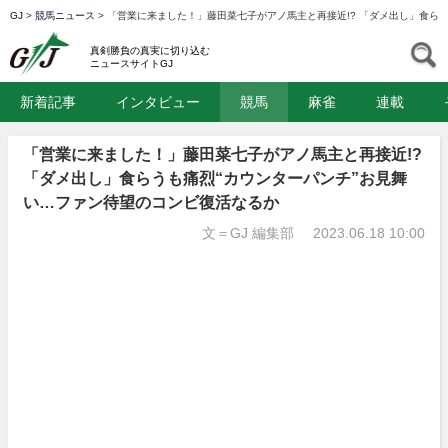
GJ
>
競馬ニュース
>
「営業に来ました！」藤田菜七子がアノ馬主と再接近!? 「ダメ出し」食ら
GJ
S
真剣勝負の真実に切り込む
ニュースサイトGJ
新着記事
インタビュー
競馬
麻雀
連載
「営業に来ました！」藤田菜七子がアノ馬主と再接近!?
「ダメ出し」食らうも痛烈“カウンターパンチ”お見舞
い…ファン待望のコンビ復活なるか
文＝GJ 編集部
2023.06.18 10:00