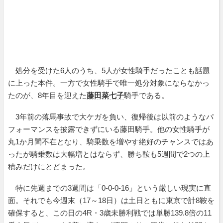
処分を受けた6人のうち、5人が女性騎手だったことも話題
に上った本件。一方で女性騎手で唯一処分対象にならなかっ
たのが、8年目を迎えた
藤田菜七子
騎手である。
3年前の落馬事故で大ケガを負い、復帰後は以前のようなパ
フォーマンスを披露できずにいる藤田騎手。他の女性騎手が
丸1か月間不在となり、騎乗数を増やす絶好のチャンスではあ
ったが騎乗数は大幅増とはならず、勝ち鞍も5週間で2つの上
積みだけにとどまった。
特に先週までの3週間は「0-0-0-16」という厳しい現実に直
面。それでも今週末（17～18日）は土日ともに東京で計8鞍を
確保すると、この日の4R・3歳未勝利戦では単勝139.8倍の11