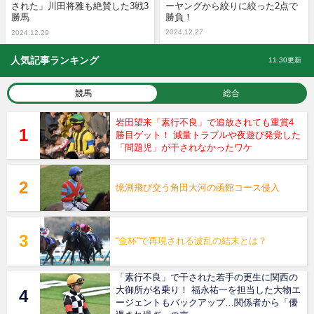
された」川田将雅も絶賛した3戦3
ーヤングから絞りに絞った2点で
勝馬
勝負！
2024.12.27
2024.12.29
人気記事ランキング
11:30更新
競馬
総合
岩田望来「素行不良」で追放されても重賞4
勝目ゲット！ 減量トラブルや夜遊び発覚した
「問題児」が干されなかったワケ
憶測飛び交う角田大河の函館コース侵入
“金杯”で再現される波乱の結末とは？
「素行不良」で干された若手の更生に関西の
大御所が名乗り！ 福永祐一を担当した大物エ
ージェントもバックアップ…関係者から「優