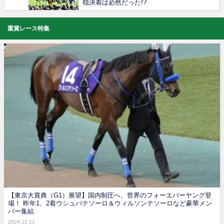
穏決着は必然だった!?
重賞レース特集
【東京大賞典（G1）展望】国内制圧へ、世界のフォーエバーヤング登
場！ 昨年1、2着ウシュバテソーロ＆ウィルソンテソーロなど豪華メン
バー集結
2024.12.22