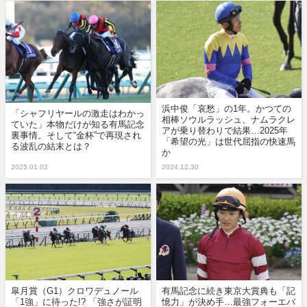
浜中俊「哀愁」の1年。かつての
「シャフリヤールの激走はわかっ
相棒ソウルラッシュ、ナムラクレ
ていた」本物だけが知る有馬記念
アが乗り替わりで結果…2025年
裏事情。そして“金杯”で再現され
「希望の光」は世代屈指の快速馬
る波乱の結末とは？
か
2025.01.02
2024.12.30
皐月賞（G1）クロワデュノール
有馬記念に続き東京大賞典も「記
「1強」に待った!? 「強さが証明
憶力」が決め手…最強フォーエバ