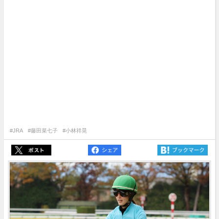
#JRA
#藤田菜七子
#小林祥晃