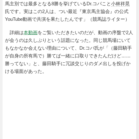
馬主別では最多となる8勝を挙げているDr.コパこと
小林祥晃
氏です。実はこの2人は、つい最近『東京馬主協会』の公式
YouTube動画で共演を果たしたんです」（競馬誌ライター）
詳細は
本動画
をご覧いただきたいのだが、動画の序盤で2人
が会うのは久しぶりという話題になった。同じ競馬場にいて
もなかなか会えない理由について、Dr.コパ氏が「（藤田騎手
が自身の所有馬で）勝てば一緒に口取りできたんだけど……
勝ってない」と、藤田騎手に冗談交じりのダメ出しを投げか
ける場面があった。