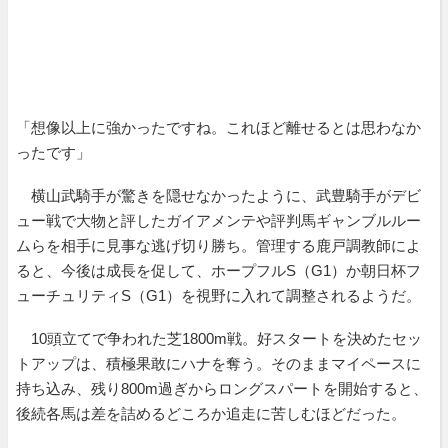
「想像以上に強かったですね。これほど離せるとは思わなか
ったです」
横山武騎手が驚きを隠せなかったように、武豊騎手がデビ
ュー戦で大物と評したガイアメンテや評判馬ギャンブルルー
ムらを相手に見事な逃げ切り勝ち。管理する鹿戸調教師によ
ると、今後は成長を促して、ホープフルS（G1）か朝日杯フ
ューチュリティS（G1）を視野に入れて調整されるようだ。
10頭立てで争われた芝1800m戦。好スタートを決めたセッ
トアップは、積極果敢にハナを奪う。そのままマイペースに
持ち込み、残り800m過ぎからロングスパートを開始すると、
後続各馬は差を詰めるどころか追走に苦しむほどだった。