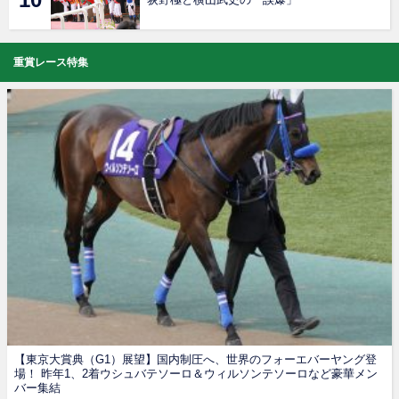
重賞レース特集
【東京大賞典（G1）展望】国内制圧へ、世界のフォーエバーヤング登
場！ 昨年1、2着ウシュバテソーロ＆ウィルソンテソーロなど豪華メン
バー集結