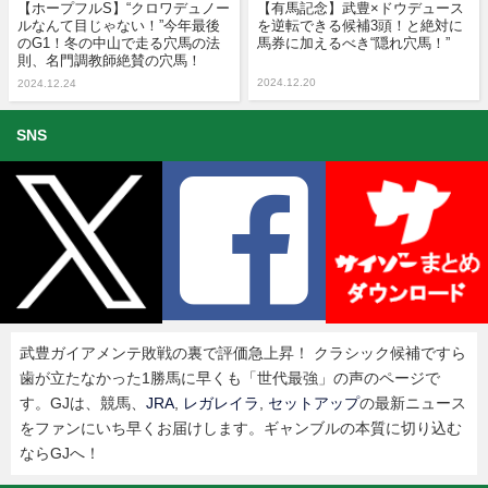
【ホープフルS】“クロワデュノー
【有馬記念】武豊×ドウデュース
ルなんて目じゃない！”今年最後
を逆転できる候補3頭！と絶対に
のG1！冬の中山で走る穴馬の法
馬券に加えるべき“隠れ穴馬！”
則、名門調教師絶賛の穴馬！
2024.12.20
2024.12.24
SNS
武豊ガイアメンテ敗戦の裏で評価急上昇！ クラシック候補ですら
歯が立たなかった1勝馬に早くも「世代最強」の声のページで
す。GJは、競馬、
JRA
,
レガレイラ
,
セットアップ
の最新ニュース
をファンにいち早くお届けします。ギャンブルの本質に切り込む
ならGJへ！