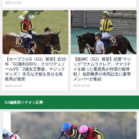
2024.12.22
【ホープフルS（G1）展望】近10
【阪神C（G2）展望】武豊“マジ
年「G1勝利100％」クロワデュノ
ック”でナムラクレア、ママコチ
ールVS「2歳女王撃破」マジック
ャを破った重賞馬が待望の復帰
サンズ！ 非凡な才能を見せる無
戦！ 短距離界の有馬記念に豪華
敗馬が激突
メンバーが集結
2024.12.15
2024.12.22
GJ編集部イチオシ記事