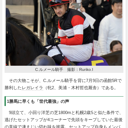
C.ルメール騎手 撮影：Ruriko.I
その大物こそが、C.ルメール騎手を背に7月9日の函館5Rで
勝利した
レガレイラ
（牝2、美浦・木村哲也厩舎）である。
1勝馬に早くも「世代最強」の声
9頭立て、小回り洋芝の芝1800mと札幌2歳Sと似た条件で、
逃げたセットアップが4コーナーで先頭をキープしていた最後
の直線で凄まじい切れ味を披露。セットアップ自身もメンバ