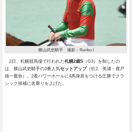
横山武史騎手 撮影：Ruriko.I
2日、札幌競馬場で行われた
札幌2歳S
（G3）を制したの
は、横山武史騎手の3番人気
セットアップ
（牡2、美浦・鹿戸
雄一厩舎）。2着パワーホールに4馬身差をつける圧勝でクラ
シック候補に名乗りを上げた。