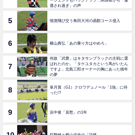
ージェントもバックアップ…関係者から「優
遇され過ぎ」の声
憶測飛び交う角田大河の函館コース侵入
横山典弘「あの乗り方はやめろ」
何故「武豊」はキタサンブラックの主戦に選
ばれたのか。「タケユタカという馬がいたん
ですよ」北島三郎オーナーの胸にあった積年
の夢
皐月賞（G1）クロワデュノール「1強」に待
った!?
浜中俊「哀愁」の1年
荻野極と横山武史の「誤爆」