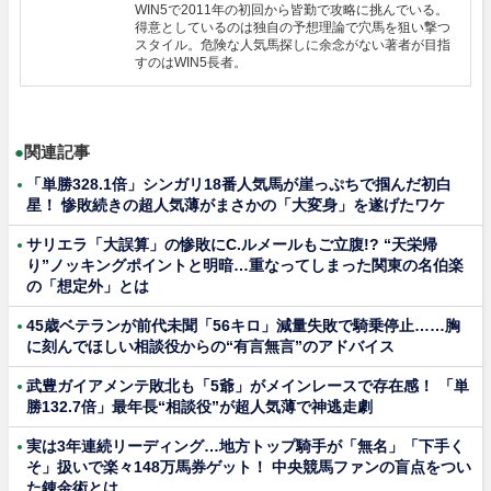
WIN5で2011年の初回から皆勤で攻略に挑んでいる。
得意としているのは独自の予想理論で穴馬を狙い撃つ
スタイル。危険な人気馬探しに余念がない著者が目指
すのはWIN5長者。
●
関連記事
「単勝328.1倍」シンガリ18番人気馬が崖っぷちで掴んだ初白
星！ 惨敗続きの超人気薄がまさかの「大変身」を遂げたワケ
サリエラ「大誤算」の惨敗にC.ルメールもご立腹!? “天栄帰
り”ノッキングポイントと明暗…重なってしまった関東の名伯楽
の「想定外」とは
45歳ベテランが前代未聞「56キロ」減量失敗で騎乗停止……胸
に刻んでほしい相談役からの“有言無言”のアドバイス
武豊ガイアメンテ敗北も「5爺」がメインレースで存在感！ 「単
勝132.7倍」最年長“相談役”が超人気薄で神逃走劇
実は3年連続リーディング…地方トップ騎手が「無名」「下手く
そ」扱いで楽々148万馬券ゲット！ 中央競馬ファンの盲点をつい
た錬金術とは