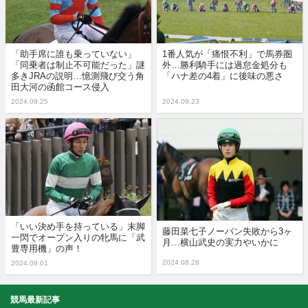
「助手席に誰も乗っていない」
1番人気が「痛恨不利」で馬券圏
「同乗者は制止不可能だった」謎
外…勝利騎手には過怠金処分も
多きJRAの説明…憶測飛び交う角
「ハナ差の4着」に後味の悪さ
田大河の函館コース侵入
2024.09.25
2024.09.23
「いい決め手を持っている」末脚
藤田菜七子ノーバン失敗から3ヶ
一閃でオープン入りの牝馬に「武
月…横山武史の実力やいかに
豊専用機」の声！
2024.08.28
2024.09.01
競馬最新記事