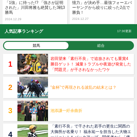
「1強」に待った!? 「強さが証明
憶力」が決め手…最強フォーエバ
された」川田将雅も絶賛した3戦3
ーヤングから絞りに絞った2点で
勝馬
勝負！
2024.12.27
2024.12.29
人気記事ランキング
17:30更新
競馬
総合
岩田望来「素行不良」で追放されても重賞4
勝目ゲット！ 減量トラブルや夜遊び発覚した
「問題児」が干されなかったワケ
“金杯”で再現される波乱の結末とは？
池添謙一紆余曲折
「素行不良」で干された若手の更生に関西の
大御所が名乗り！ 福永祐一を担当した大物エ