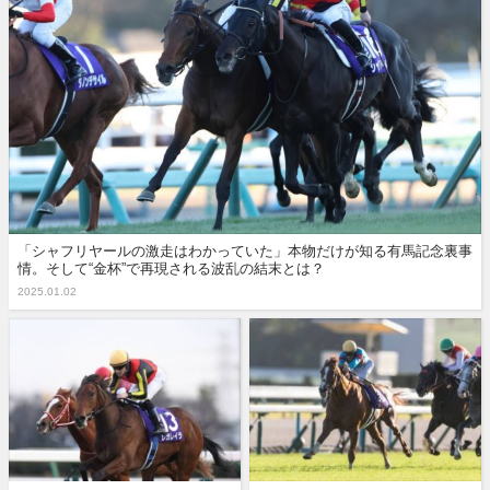
「シャフリヤールの激走はわかっていた」本物だけが知る有馬記念裏事
情。そして“金杯”で再現される波乱の結末とは？
2025.01.02