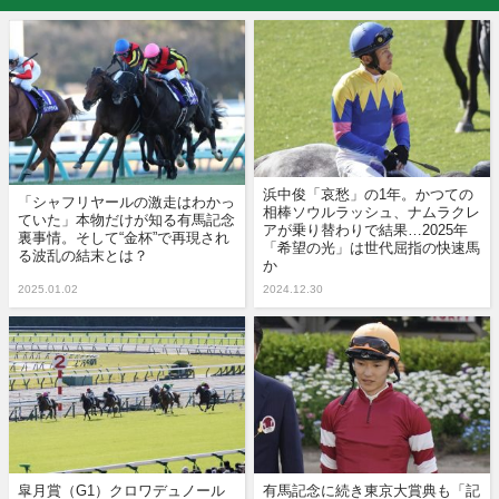
浜中俊「哀愁」の1年。かつての
「シャフリヤールの激走はわかっ
相棒ソウルラッシュ、ナムラクレ
ていた」本物だけが知る有馬記念
アが乗り替わりで結果…2025年
裏事情。そして“金杯”で再現され
「希望の光」は世代屈指の快速馬
る波乱の結末とは？
か
2025.01.02
2024.12.30
皐月賞（G1）クロワデュノール
有馬記念に続き東京大賞典も「記