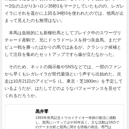
ー2位の上がり3ハロン35秒1をマークしていたものの、レガレ
イラにそれを遥かに上回る34秒3を使われたのでは、他馬が止
まって見えたのも無理はない。
本馬は血統的にも新種牡馬としてブレイク中のスワーヴリ
チャード産駒で、兄にドゥラドーレスを持つ良血馬。まだデ
ビュー戦を勝ったばかりの馬ではあるが、クラシック候補と
して注目を集めたセットアップですら歯が立たなかった。
そのため、ネットの掲示板やSNSなどでは、一部のファン
から早くもレガレイラが世代最強という声すら出始めた。次
走は10月21日のアイビーS（L、東京・芝1800m）を予定して
いるようだが、はたしてどのようなパフォーマンスを見せて
くれるだろうか。
黒井零
1993年有馬記念トウカイテイオー奇跡の復活に感動
し、競馬にハマってはや30年近く。主な活動はSNSで
のデータ分析と競馬に関する情報の発信。専門は