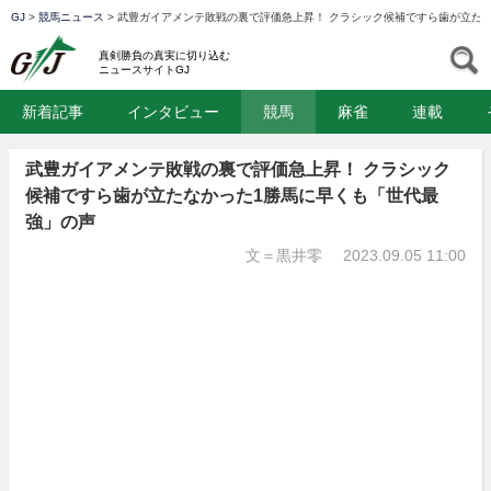
GJ
>
競馬ニュース
>
武豊ガイアメンテ敗戦の裏で評価急上昇！ クラシック候補ですら歯が立た
GJ
S
真剣勝負の真実に切り込む
ニュースサイトGJ
新着記事
インタビュー
競馬
麻雀
連載
武豊ガイアメンテ敗戦の裏で評価急上昇！ クラシック
候補ですら歯が立たなかった1勝馬に早くも「世代最
強」の声
文＝黒井零
2023.09.05 11:00