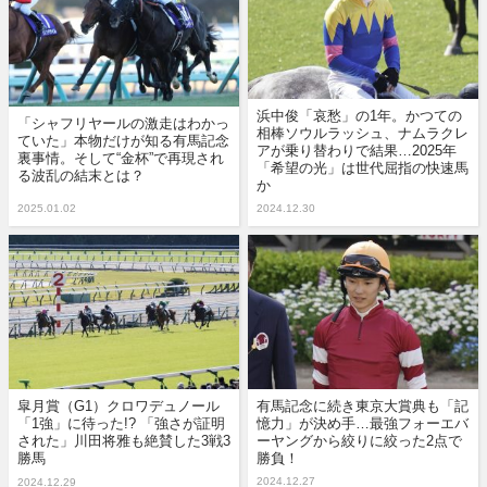
浜中俊「哀愁」の1年。かつての
「シャフリヤールの激走はわかっ
相棒ソウルラッシュ、ナムラクレ
ていた」本物だけが知る有馬記念
アが乗り替わりで結果…2025年
裏事情。そして“金杯”で再現され
「希望の光」は世代屈指の快速馬
る波乱の結末とは？
か
2025.01.02
2024.12.30
皐月賞（G1）クロワデュノール
有馬記念に続き東京大賞典も「記
「1強」に待った!? 「強さが証明
憶力」が決め手…最強フォーエバ
された」川田将雅も絶賛した3戦3
ーヤングから絞りに絞った2点で
勝馬
勝負！
2024.12.27
2024.12.29