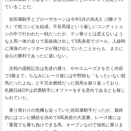
ていることだ。
岩田康騎手とブローザホーンは今年5月の烏丸S（3勝クラ
ス）で初コンビを結成。不良馬場という厳しいコンディショ
ンの中で行われた一戦だったが、テン乗りとは思えないよう
な人馬一体の走りで直線抜け出して5馬身差でゴール。入線時
に渾身のガッツポーズが飛び出していたことからも、まさに
会心の勝利であったに違いない。
次戦の函館記念は先述の通り、ややスムーズさを欠く内容
で3着まで。ちなみにレース後には中野師も「もったいない競
馬だったよね」と不完全燃焼だった競馬を振り返っており、
札幌日経OPは武豊騎手にオファーをする意向であるとも報じ
られていた。
乗り替わりの危機も迫っていた岩田康騎手だったが、最終
的にはコンビ継続を決めて6馬身差の大楽勝。レース後には
「重賞でも勝ち負けできる馬。オープンなので強気に乗りま