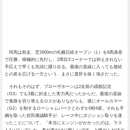
同馬は前走、芝2600mの札幌日経オープン（L）を6馬身差
で圧勝。積極的に先行し、2周目3コーナーでは抑えきれない
手応えで早くも先頭に躍り出る。最後の直線に入っても後続
との差を広げる一方という、まさに度肝を抜く強さだった。
それもそのはず、ブローザホーンは2走前の函館記念
（G3）でも3着に好走した実力馬だったからだ。最後の直線
で進路を切り替えるロスがありながらも、後にオールカマー
（G2）を制するローシャムパークとわずか0秒4差。それも手
綱を取った岩田康誠騎手が、レース中にポジション取りを迷
ったことについて、「本当にエンジンがかかったのは、ラス
ト1ハロンでした。差が差だけに悔しいです」と悔やんだほど