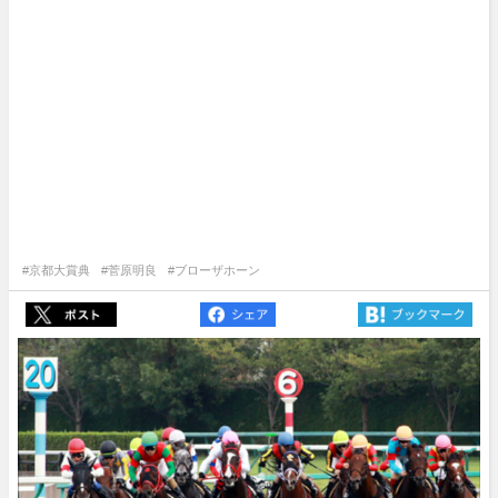
#京都大賞典
#菅原明良
#ブローザホーン