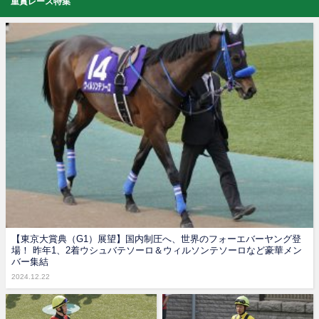
重賞レース特集
【東京大賞典（G1）展望】国内制圧へ、世界のフォーエバーヤング登
場！ 昨年1、2着ウシュバテソーロ＆ウィルソンテソーロなど豪華メン
バー集結
2024.12.22