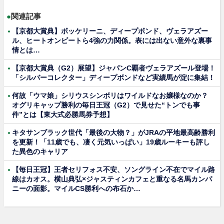
●
関連記事
【京都大賞典】ボッケリーニ、ディープボンド、ヴェラアズー
ル、ヒートオンビートら4強の力関係。表には出ない意外な裏事
情とは…
【京都大賞典（G2）展望】ジャパンC覇者ヴェラアズール登場！
「シルバーコレクター」ディープボンドなど実績馬が淀に集結！
何故「ウマ娘」シリウスシンボリはワイルドなお嬢様なのか？
オグリキャップ勝利の毎日王冠（G2）で見せた“トンでも事
件”とは【東大式必勝馬券予想】
キタサンブラック世代「最後の大物？」がJRAの平地最高齢勝利
を更新！「11歳でも、凄く元気いっぱい」19歳ルーキーも評し
た異色のキャリア
【毎日王冠】王者セリフォス不安、ソングライン不在でマイル路
線はカオス。横山典弘×ジャスティンカフェと重なる名馬カンパ
ニーの面影。マイルCS勝利への布石か…