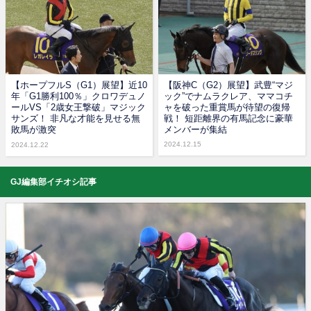
【ホープフルS（G1）展望】近10
【阪神C（G2）展望】武豊“マジ
年「G1勝利100％」クロワデュノ
ック”でナムラクレア、ママコチ
ールVS「2歳女王撃破」マジック
ャを破った重賞馬が待望の復帰
サンズ！ 非凡な才能を見せる無
戦！ 短距離界の有馬記念に豪華
敗馬が激突
メンバーが集結
2024.12.15
2024.12.22
GJ編集部イチオシ記事