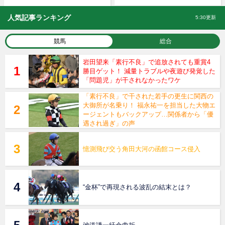
人気記事ランキング
5:30更新
競馬
総合
岩田望来「素行不良」で追放されても重賞4
勝目ゲット！ 減量トラブルや夜遊び発覚した
「問題児」が干されなかったワケ
「素行不良」で干された若手の更生に関西の
大御所が名乗り！ 福永祐一を担当した大物エ
ージェントもバックアップ…関係者から「優
遇され過ぎ」の声
憶測飛び交う角田大河の函館コース侵入
“金杯”で再現される波乱の結末とは？