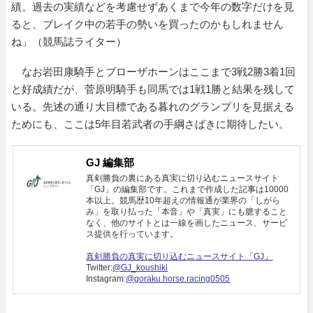
績。過去の実績などを考慮せずあくまで今年の数字だけを見
ると、ブレイク中の若手の勢いを買ったのかもしれません
ね」（競馬誌ライター）
なお岩田康騎手とブローザホーンはここまで3戦2勝3着1回
と好成績だが、菅原明騎手も同馬では1戦1勝と結果を残して
いる。先述の通り大目標である暮れのグランプリを見据える
ためにも、ここは5年目若武者の手綱さばきに期待したい。
GJ 編集部
真剣勝負の裏にある真実に切り込むニュースサイト
「GJ」の編集部です。これまで作成した記事は10000
本以上。競馬歴10年超えの情報通が業界の「しがら
み」を取り払った「本音」や「真実」にも臆すること
なく、他のサイトとは一線を画したニュース、サービ
ス提供を行っています。
真剣勝負の真実に切り込むニュースサイト「GJ」
Twitter:
@GJ_koushiki
Instagram:
@goraku.horse.racing0505