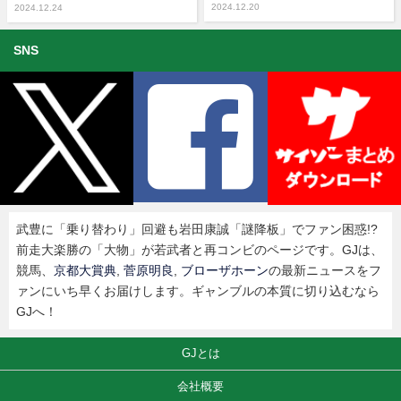
2024.12.20
2024.12.24
SNS
武豊に「乗り替わり」回避も岩田康誠「謎降板」でファン困惑!?
前走大楽勝の「大物」が若武者と再コンビのページです。GJは、
競馬、
京都大賞典
,
菅原明良
,
ブローザホーン
の最新ニュースをフ
ァンにいち早くお届けします。ギャンブルの本質に切り込むなら
GJへ！
GJとは
会社概要