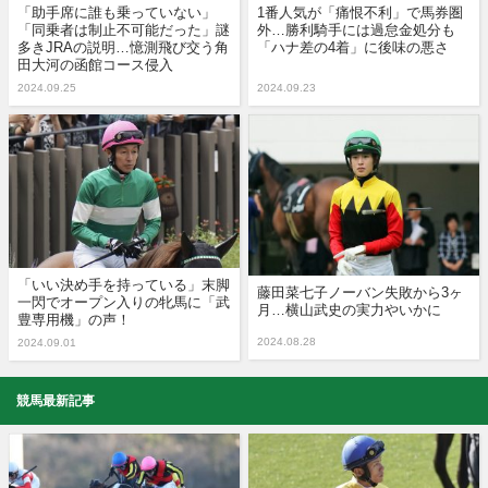
「助手席に誰も乗っていない」
1番人気が「痛恨不利」で馬券圏
「同乗者は制止不可能だった」謎
外…勝利騎手には過怠金処分も
多きJRAの説明…憶測飛び交う角
「ハナ差の4着」に後味の悪さ
田大河の函館コース侵入
2024.09.25
2024.09.23
「いい決め手を持っている」末脚
藤田菜七子ノーバン失敗から3ヶ
一閃でオープン入りの牝馬に「武
月…横山武史の実力やいかに
豊専用機」の声！
2024.08.28
2024.09.01
競馬最新記事