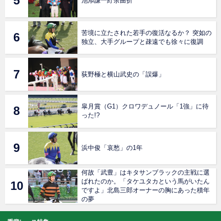
池添謙一紆余曲折
苦境に立たされた若手の復活なるか？ 突如の
独立、大手グループと疎遠でも徐々に復調
荻野極と横山武史の「誤爆」
皐月賞（G1）クロワデュノール「1強」に待
った!?
浜中俊「哀愁」の1年
何故「武豊」はキタサンブラックの主戦に選
ばれたのか。「タケユタカという馬がいたん
ですよ」北島三郎オーナーの胸にあった積年
の夢