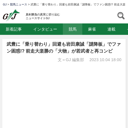
GJ
>
競馬ニュース
>
武豊に「乗り替わり」回避も岩田康誠「謎降板」でファン困惑!? 前走大楽
GJ
S
真剣勝負の真実に切り込む
ニュースサイトGJ
新着記事
インタビュー
競馬
麻雀
連載
武豊に「乗り替わり」回避も岩田康誠「謎降板」でファ
ン困惑!? 前走大楽勝の「大物」が若武者と再コンビ
文＝GJ 編集部
2023.10.04 18:00