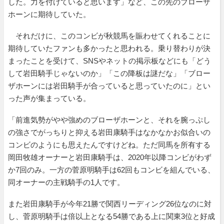
した。力を付けていると思います」など、この先のブローザ
ホーンに期待していた。
それだけに、このコンビが秋競馬を賑わせてくれることに
期待していたファンも多かったと思われる。乗り替わりが決
まったことを受けて、SNSやネットの掲示板などにも「どう
して岩田騎手じゃないのか」「この降板は謎だな」「ブロー
ザホーンには岩田騎手が合っていると思っていたのに」とい
った声が集まっている。
「前進気勢がやや強めのブローザホーンと、それを腕っぷし
の強さでがっちりと抑える岩田康騎手はなかなかお似合いの
コンビのようにも思えたんですけどね。ただ同馬を所有する
岡田牧雄オーナーと岩田康騎手は、2020年以降コンビがわず
か7回のみ。一方の菅原明騎手は62回もコンビを組んでいる、
同オーナーの主戦騎手の1人です。
また岩田康騎手が今年21勝で関西リーディング26位なのに対
し、菅原明騎手は倍以上となる54勝である上に関東3位と好成