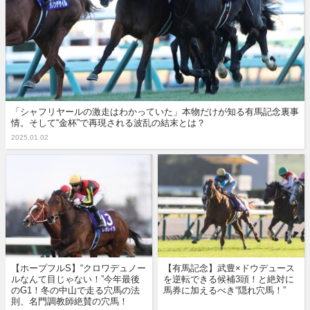
「シャフリヤールの激走はわかっていた」本物だけが知る有馬記念裏事
情。そして“金杯”で再現される波乱の結末とは？
2025.01.02
【ホープフルS】“クロワデュノー
【有馬記念】武豊×ドウデュース
ルなんて目じゃない！”今年最後
を逆転できる候補3頭！と絶対に
のG1！冬の中山で走る穴馬の法
馬券に加えるべき“隠れ穴馬！”
則、名門調教師絶賛の穴馬！