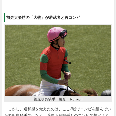
前走大楽勝の「大物」が若武者と再コンビ
菅原明良騎手 撮影：Ruriko.I
しかし、違和感を覚えたのは、ここ3戦でコンビを組んでい
た岩田康騎手ではなく、
菅原明良
騎手とのコンビで想定され