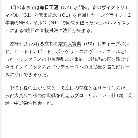
8日の東京では
毎日王冠
（G2）が開催。春の
ヴィクトリア
マイル
（G1）と安田記念（G1）を連勝したソングライン、2
年前のNHKマイルC（G1）で同馬を破ったシュネルマイスタ
ーによる4度目の直接対決に注目が集まる。
翌9日に行われる京都の
京都大賞典
（G2）もディープボン
ド、ヒートオンビート、ボッケリーニにヴェラアズールとい
ったトップクラスの中長距離馬が集結。最強馬の座を懸けて
争うイクイノックスとドウデュースへの挑戦権を巡る好レー
スに期待できそうだ。
中でも夏の上がり馬として注目の存在となりそうなのが、
京都大賞典で秋の始動戦を迎える
ブローザホーン
（牡4歳、美
浦・中野栄治厩舎）だ。