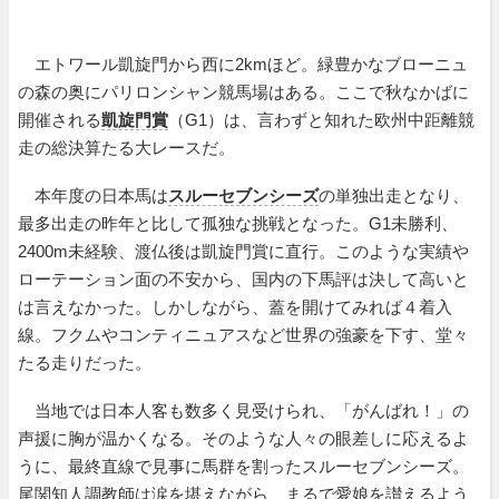
エトワール凱旋門から西に2kmほど。緑豊かなブローニュ
の森の奥にパリロンシャン競馬場はある。ここで秋なかばに
開催される
凱旋門賞
（G1）は、言わずと知れた欧州中距離競
走の総決算たる大レースだ。
本年度の日本馬は
スルーセブンシーズ
の単独出走となり、
最多出走の昨年と比して孤独な挑戦となった。G1未勝利、
2400m未経験、渡仏後は凱旋門賞に直行。このような実績や
ローテーション面の不安から、国内の下馬評は決して高いと
は言えなかった。しかしながら、蓋を開けてみれば４着入
線。フクムやコンティニュアスなど世界の強豪を下す、堂々
たる走りだった。
当地では日本人客も数多く見受けられ、「がんばれ！」の
声援に胸が温かくなる。そのような人々の眼差しに応えるよ
うに、最終直線で見事に馬群を割ったスルーセブンシーズ。
尾関知人調教師は涙を堪えながら、まるで愛娘を讃えるよう