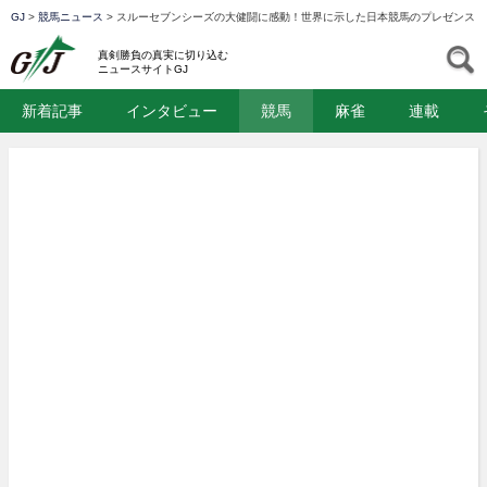
GJ
>
競馬ニュース
>
スルーセブンシーズの大健闘に感動！世界に示した日本競馬のプレゼンス【
GJ
S
真剣勝負の真実に切り込む
ニュースサイトGJ
新着記事
インタビュー
競馬
麻雀
連載