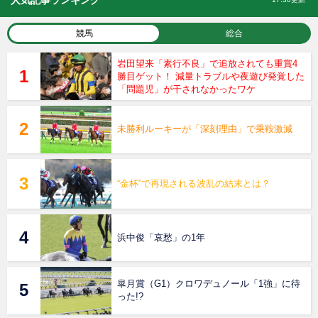
人気記事ランキング
競馬
総合
岩田望来「素行不良」で追放されても重賞4
勝目ゲット！ 減量トラブルや夜遊び発覚した
「問題児」が干されなかったワケ
未勝利ルーキーが「深刻理由」で乗鞍激減
“金杯”で再現される波乱の結末とは？
浜中俊「哀愁」の1年
皐月賞（G1）クロワデュノール「1強」に待
った!?