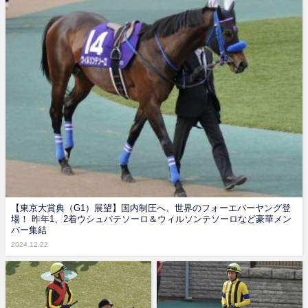
【東京大賞典（G1）展望】国内制圧へ、世界のフォーエバーヤング登
場！ 昨年1、2着ウシュバテソーロ＆ウィルソンテソーロなど豪華メン
バー集結
2024.12.22