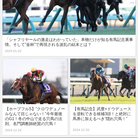
「シャフリヤールの激走はわかっていた」本物だけが知る有馬記念裏事
情。そして“金杯”で再現される波乱の結末とは？
2025.01.02
【ホープフルS】“クロワデュノー
【有馬記念】武豊×ドウデュース
ルなんて目じゃない！”今年最後
を逆転できる候補3頭！と絶対に
のG1！冬の中山で走る穴馬の法
馬券に加えるべき“隠れ穴馬！”
則、名門調教師絶賛の穴馬！
2024.12.20
2024.12.24