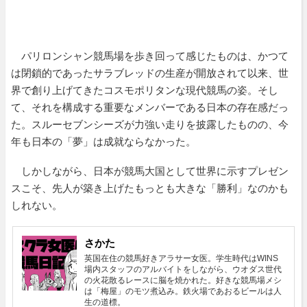
パリロンシャン競馬場を歩き回って感じたものは、かつて
は閉鎖的であったサラブレッドの生産が開放されて以来、世
界で創り上げてきたコスモポリタンな現代競馬の姿。そし
て、それを構成する重要なメンバーである日本の存在感だっ
た。スルーセブンシーズが力強い走りを披露したものの、今
年も日本の「夢」は成就ならなかった。
しかしながら、日本が競馬大国として世界に示すプレゼン
スこそ、先人が築き上げたもっとも大きな「勝利」なのかも
しれない。
さかた
英国在住の競馬好きアラサー女医。学生時代はWINS
場内スタッフのアルバイトをしながら、ウオダス世代
の火花散るレースに脳を焼かれた。好きな競馬場メシ
は「梅屋」のモツ煮込み。鉄火場であおるビールは人
生の道標。