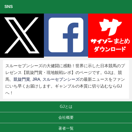
SNS
スルーセブンシーズの大健闘に感動！世界に示した日本競馬のプ
レゼンス【凱旋門賞・現地観戦レポ】のページです。GJは、競
馬、
凱旋門賞
,
JRA
,
スルーセブンシーズ
の最新ニュースをファン
にいち早くお届けします。ギャンブルの本質に切り込むならGJ
へ！
GJとは
会社概要
著者一覧