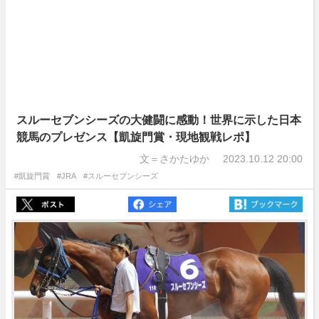
スルーセブンシーズの大健闘に感動！世界に示した日本
競馬のプレゼンス【凱旋門賞・現地観戦レポ】
文＝さかたゆか
2023.10.12 20:00
#凱旋門賞
#JRA
#スルーセブンシーズ