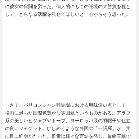
に彼女の奮闘を労った。個人的にもこの逆境の大勝負を糧と
して、さらなる活躍を見せてほしいと、心からそう思った。
さて、パリロンシャン競馬場における興味深い点として、
場内に満ちた国際色豊かな雰囲気というものがある。アラブ
系の美しいヒジャブやトーブ、ヨーロッパ系の羽帽子や仕立
の良いジャケット。ひしめくような各国の「一張羅」が、実
に目に鮮やかだった。群衆は様々な言語を発し、最終直線で