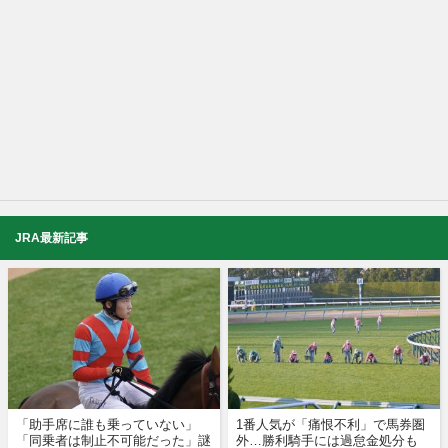
JRA最新記事
「助手席に誰も乗っていない」
1番人気が「痛恨不利」で馬券圏
「同乗者は制止不可能だった」謎
外…勝利騎手には過怠金処分も