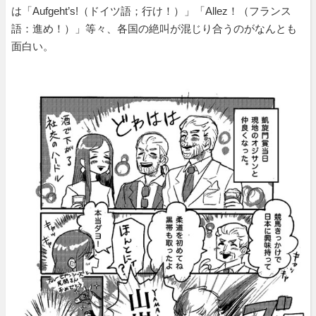
は「Aufgeht’s!（ドイツ語；行け！）」「Allez！（フランス
語：進め！）」等々、各国の絶叫が混じり合うのがなんとも
面白い。