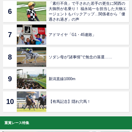
「素行不良」で干された若手の更生に関西の
大御所が名乗り！ 福永祐一を担当した大物エ
ージェントもバックアップ…関係者から「優
遇され過ぎ」の声
アドマイヤ「G1・45連敗」
ソダシ母が“諸事情”で無念の落選……
新潟直線1000m
【有馬記念】隠れ穴馬！
重賞レース特集