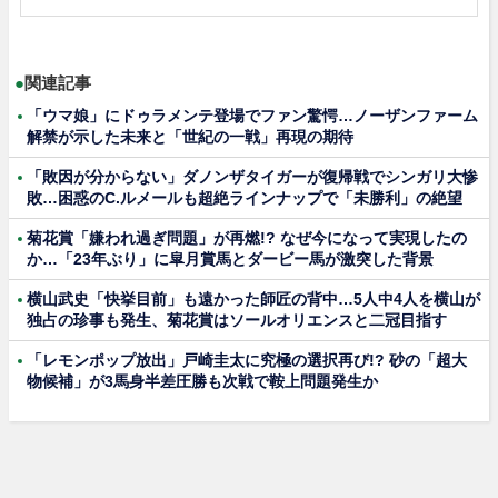
●
関連記事
「ウマ娘」にドゥラメンテ登場でファン驚愕…ノーザンファーム
解禁が示した未来と「世紀の一戦」再現の期待
「敗因が分からない」ダノンザタイガーが復帰戦でシンガリ大惨
敗…困惑のC.ルメールも超絶ラインナップで「未勝利」の絶望
菊花賞「嫌われ過ぎ問題」が再燃!? なぜ今になって実現したの
か…「23年ぶり」に皐月賞馬とダービー馬が激突した背景
横山武史「快挙目前」も遠かった師匠の背中…5人中4人を横山が
独占の珍事も発生、菊花賞はソールオリエンスと二冠目指す
「レモンポップ放出」戸崎圭太に究極の選択再び!? 砂の「超大
物候補」が3馬身半差圧勝も次戦で鞍上問題発生か