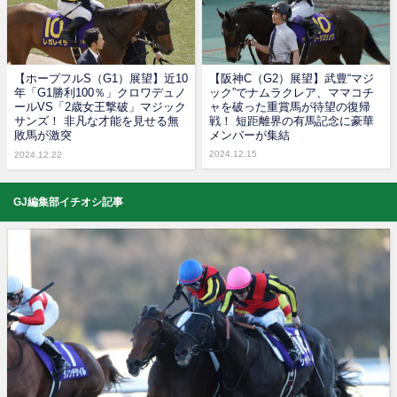
【ホープフルS（G1）展望】近10
【阪神C（G2）展望】武豊“マジ
年「G1勝利100％」クロワデュノ
ック”でナムラクレア、ママコチ
ールVS「2歳女王撃破」マジック
ャを破った重賞馬が待望の復帰
サンズ！ 非凡な才能を見せる無
戦！ 短距離界の有馬記念に豪華
敗馬が激突
メンバーが集結
2024.12.15
2024.12.22
GJ編集部イチオシ記事