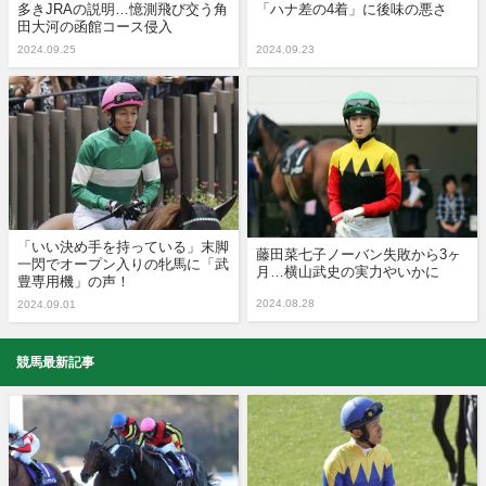
多きJRAの説明…憶測飛び交う角
「ハナ差の4着」に後味の悪さ
田大河の函館コース侵入
2024.09.25
2024.09.23
「いい決め手を持っている」末脚
藤田菜七子ノーバン失敗から3ヶ
一閃でオープン入りの牝馬に「武
月…横山武史の実力やいかに
豊専用機」の声！
2024.08.28
2024.09.01
競馬最新記事