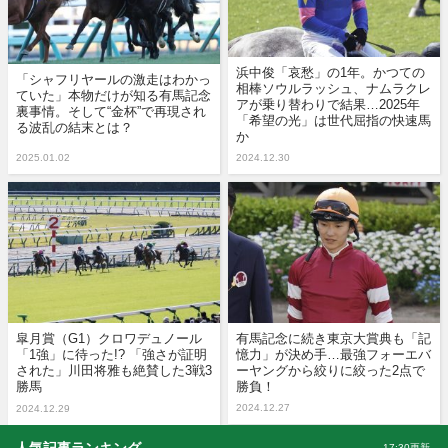
浜中俊「哀愁」の1年。かつての
「シャフリヤールの激走はわかっ
相棒ソウルラッシュ、ナムラクレ
ていた」本物だけが知る有馬記念
アが乗り替わりで結果…2025年
裏事情。そして“金杯”で再現され
「希望の光」は世代屈指の快速馬
る波乱の結末とは？
か
2025.01.02
2024.12.30
皐月賞（G1）クロワデュノール
有馬記念に続き東京大賞典も「記
「1強」に待った!? 「強さが証明
憶力」が決め手…最強フォーエバ
された」川田将雅も絶賛した3戦3
ーヤングから絞りに絞った2点で
勝馬
勝負！
2024.12.27
2024.12.29
17:30更新