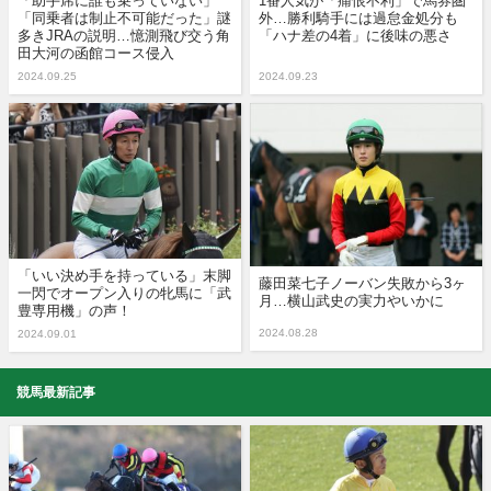
「助手席に誰も乗っていない」
1番人気が「痛恨不利」で馬券圏
「同乗者は制止不可能だった」謎
外…勝利騎手には過怠金処分も
多きJRAの説明…憶測飛び交う角
「ハナ差の4着」に後味の悪さ
田大河の函館コース侵入
2024.09.25
2024.09.23
「いい決め手を持っている」末脚
藤田菜七子ノーバン失敗から3ヶ
一閃でオープン入りの牝馬に「武
月…横山武史の実力やいかに
豊専用機」の声！
2024.08.28
2024.09.01
競馬最新記事