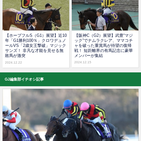
【ホープフルS（G1）展望】近10
【阪神C（G2）展望】武豊“マジ
年「G1勝利100％」クロワデュノ
ック”でナムラクレア、ママコチ
ールVS「2歳女王撃破」マジック
ャを破った重賞馬が待望の復帰
サンズ！ 非凡な才能を見せる無
戦！ 短距離界の有馬記念に豪華
敗馬が激突
メンバーが集結
2024.12.15
2024.12.22
GJ編集部イチオシ記事