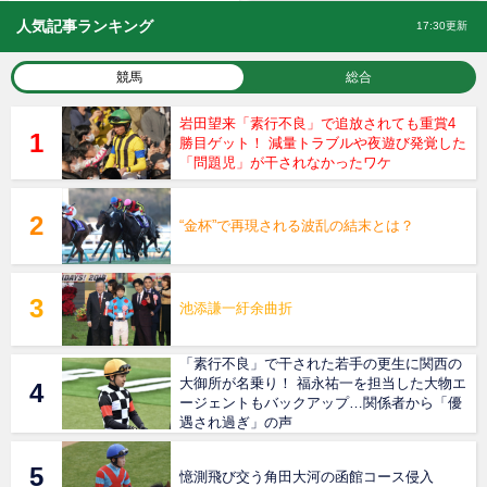
人気記事ランキング
17:30更新
競馬
総合
岩田望来「素行不良」で追放されても重賞4
勝目ゲット！ 減量トラブルや夜遊び発覚した
「問題児」が干されなかったワケ
“金杯”で再現される波乱の結末とは？
池添謙一紆余曲折
「素行不良」で干された若手の更生に関西の
大御所が名乗り！ 福永祐一を担当した大物エ
ージェントもバックアップ…関係者から「優
遇され過ぎ」の声
憶測飛び交う角田大河の函館コース侵入