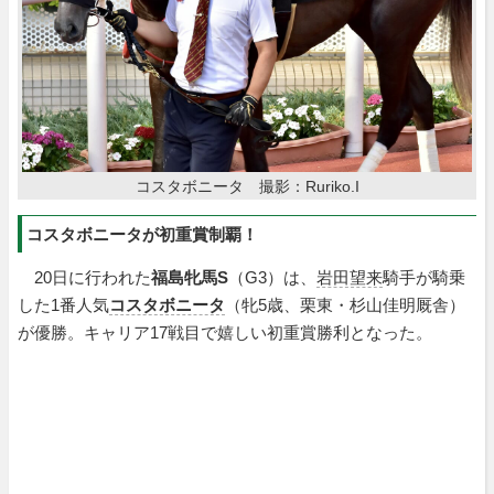
コスタボニータ 撮影：Ruriko.I
コスタボニータが初重賞制覇！
20日に行われた
福島牝馬S
（G3）は、
岩田望来
騎手が騎乗
した1番人気
コスタボニータ
（牝5歳、栗東・杉山佳明厩舎）
が優勝。キャリア17戦目で嬉しい初重賞勝利となった。