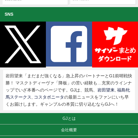
SNS
岩田望来「まだまだ強くなる」急上昇のパートナーとG1前哨戦快
勝！ マスクトディーヴァ「降板」の苦い経験も…充実のラインナ
ップでいざ本番へのページです。GJは、競馬、
岩田望来
,
福島牝
馬ステークス
,
コスタボニータ
の最新ニュースをファンにいち早
くお届けします。ギャンブルの本質に切り込むならGJへ！
GJとは
会社概要