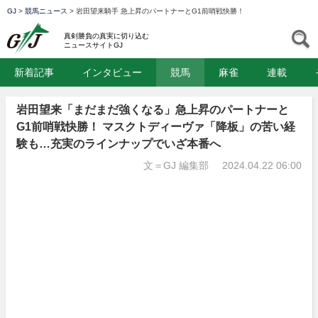
GJ
>
競馬ニュース
>
岩田望来騎手 急上昇のパートナーとG1前哨戦快勝！
GJ
S
真剣勝負の真実に切り込む
ニュースサイトGJ
新着記事
インタビュー
競馬
麻雀
連載
岩田望来「まだまだ強くなる」急上昇のパートナーと
G1前哨戦快勝！ マスクトディーヴァ「降板」の苦い経
験も…充実のラインナップでいざ本番へ
文＝GJ 編集部
2024.04.22 06:00