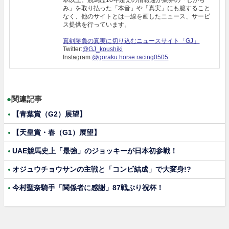
本以上。競馬歴10年超えの情報通が業界の「しがら
み」を取り払った「本音」や「真実」にも臆すること
なく、他のサイトとは一線を画したニュース、サービ
ス提供を行っています。
真剣勝負の真実に切り込むニュースサイト「GJ」
Twitter:
@GJ_koushiki
Instagram:
@goraku.horse.racing0505
●
関連記事
【青葉賞（G2）展望】
【天皇賞・春（G1）展望】
UAE競馬史上「最強」のジョッキーが日本初参戦！
オジュウチョウサンの主戦と「コンビ結成」で大変身!?
今村聖奈騎手「関係者に感謝」87戦ぶり祝杯！