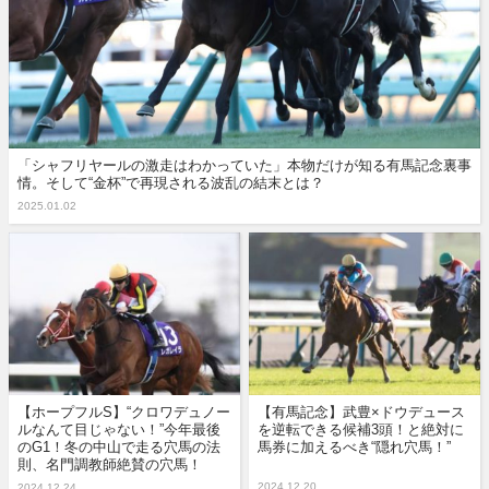
「シャフリヤールの激走はわかっていた」本物だけが知る有馬記念裏事
情。そして“金杯”で再現される波乱の結末とは？
2025.01.02
【ホープフルS】“クロワデュノー
【有馬記念】武豊×ドウデュース
ルなんて目じゃない！”今年最後
を逆転できる候補3頭！と絶対に
のG1！冬の中山で走る穴馬の法
馬券に加えるべき“隠れ穴馬！”
則、名門調教師絶賛の穴馬！
2024.12.20
2024.12.24