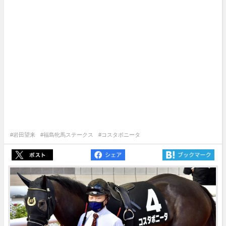
#岩田望来
#福島牝馬ステークス
#コスタボニータ