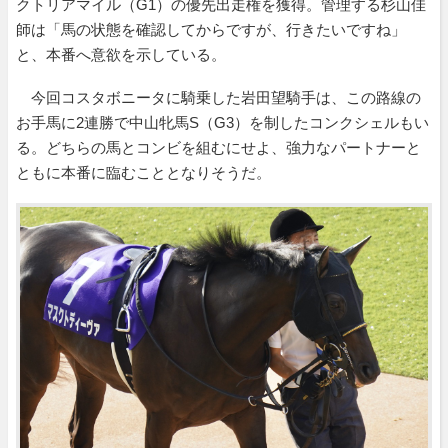
クトリアマイル（G1）の優先出走権を獲得。管理する杉山佳
師は「馬の状態を確認してからですが、行きたいですね」
と、本番へ意欲を示している。
今回コスタボニータに騎乗した岩田望騎手は、この路線の
お手馬に2連勝で中山牝馬S（G3）を制したコンクシェルもい
る。どちらの馬とコンビを組むにせよ、強力なパートナーと
ともに本番に臨むこととなりそうだ。