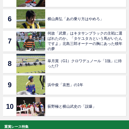
横山典弘「あの乗り方はやめろ」
何故「武豊」はキタサンブラックの主戦に選
ばれたのか。「タケユタカという馬がいたん
ですよ」北島三郎オーナーの胸にあった積年
の夢
皐月賞（G1）クロワデュノール「1強」に待
った!?
浜中俊「哀愁」の1年
荻野極と横山武史の「誤爆」
重賞レース特集