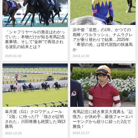
浜中俊「哀愁」の1年。かつての
「シャフリヤールの激走はわかっ
相棒ソウルラッシュ、ナムラクレ
ていた」本物だけが知る有馬記念
アが乗り替わりで結果…2025年
裏事情。そして“金杯”で再現され
「希望の光」は世代屈指の快速馬
る波乱の結末とは？
か
2025.01.02
2024.12.30
皐月賞（G1）クロワデュノール
有馬記念に続き東京大賞典も「記
「1強」に待った!? 「強さが証明
憶力」が決め手…最強フォーエバ
された」川田将雅も絶賛した3戦3
ーヤングから絞りに絞った2点で
勝馬
勝負！
2024.12.27
2024.12.29