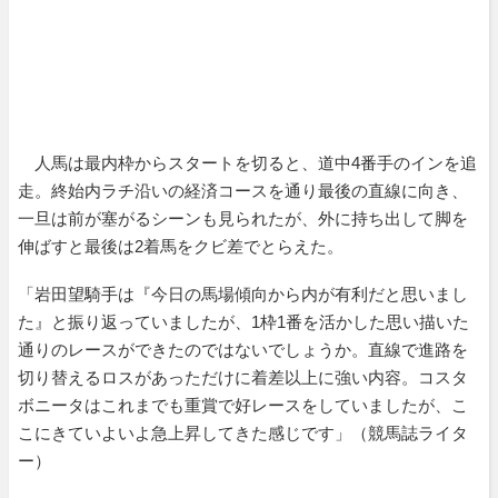
人馬は最内枠からスタートを切ると、道中4番手のインを追
走。終始内ラチ沿いの経済コースを通り最後の直線に向き、
一旦は前が塞がるシーンも見られたが、外に持ち出して脚を
伸ばすと最後は2着馬をクビ差でとらえた。
「岩田望騎手は『今日の馬場傾向から内が有利だと思いまし
た』と振り返っていましたが、1枠1番を活かした思い描いた
通りのレースができたのではないでしょうか。直線で進路を
切り替えるロスがあっただけに着差以上に強い内容。コスタ
ボニータはこれまでも重賞で好レースをしていましたが、こ
こにきていよいよ急上昇してきた感じです」（競馬誌ライタ
ー）