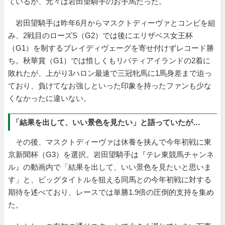
ているが、元々は岩田望騎手のお手馬だった。
岩田望騎手は昨年6月からマスクトディーヴァとコンビを組
み、2戦目のローズS（G2）では後にエリザベス女王杯
（G1）を制するブレイディヴェーグを寄せ付けずレコード勝
ち。秋華賞（G1）では惜しくもリバティアイランドの2着に
敗れたが、上がり3ハロン最速で三冠牝馬に1馬身差まで迫っ
ており、負けてなお強しといった印象を持ったファンも少な
くなかったに違いない。
「結果を出して、いい景色を見たい」と語っていたが…
その後、マスクトディーヴァは休養を挟んで今年初戦に東
京新聞杯（G3）を選択。岩田望騎手は『テレ東競馬チャンネ
ル』の動画内で「結果を出して、いい景色を見たいと思いま
す」と、ビッグタイトルを狙える同馬との今年初戦に対する
期待を述べており、レースでは単勝1.9倍の圧倒的支持を集め
た。