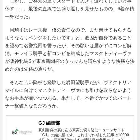
しかし、ご存知の通りスタートで大きく遅れてしまい万事
休す……。最後の直線では盛り返しを見せたものの、6着が精
一杯だった。
同騎手はレース後「僕の責任なので、また乗せてもらえる
ようならリベンジをしたいです」と、敗因が自身であること
を認めて名誉挽回を誓ったが、その願いは届かずにコンビ解
消。モレイラ騎手と新コンビを結成したマスクトディーヴァ
が阪神牝馬Sで東京新聞杯のうっぷんを晴らすような快勝を決
めたのは先述の通りだ。
そんな苦い降板も経験した岩田望騎手だが、ヴィクトリア
マイルに向けてマスクトディーヴァにも引けを取らないよう
なお手馬が揃いつつある。果たして、本番でかつてのパート
ナー撃破となるだろうか。
GJ 編集部
真剣勝負の裏にある真実に切り込むニュースサイト
「GJ」の編集部です。これまで作成した記事は10000