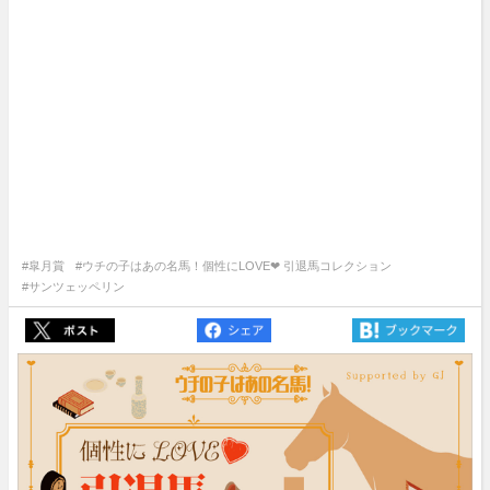
#皐月賞
#ウチの子はあの名馬！個性にLOVE❤︎ 引退馬コレクション
#サンツェッペリン