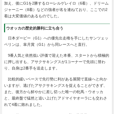
加え、後にG1を2勝するローレルゲレイロ（6着）、ドリーム
ジャーニー（8着）などの強者が名を連ねており、ここでの2
着は大変価値のあるものでした。
ウオッカの歴史的勝利に立ち合う
日本ダービー（G1）への優先出走権を手にしたサンツェッ
ペリンは、皐月賞（G1）から同レースへと直行。
9番人気と依然低い評価で迎えた本番、スタートから積極的
に押し出すも、アサクサキングスが1コーナーで先頭に替わ
り、自身は2番手を追走します。
比較的緩いペースで先行勢に利がある展開で直線へと向か
いますが、逃げたアサクサキングスを捉えることができず、
また、後方から鮮やかに差し切った唯一の牝馬・ウオッカ
と、最終盤で猛然と追い上げたアドマイヤオーラにも交わさ
れて4着に敗れました。