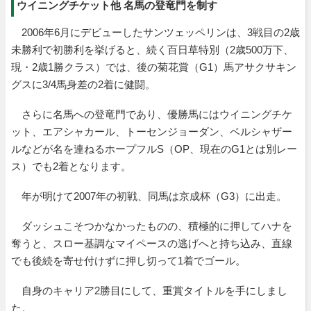
ウイニングチケット他 名馬の登竜門を制す
2006年6月にデビューしたサンツェッペリンは、3戦目の2歳
未勝利で初勝利を挙げると、続く百日草特別（2歳500万下、
現・2歳1勝クラス）では、後の菊花賞（G1）馬アサクサキン
グスに3/4馬身差の2着に健闘。
さらに名馬への登竜門であり、優勝馬にはウイニングチケ
ット、エアシャカール、トーセンジョーダン、ベルシャザー
ルなどが名を連ねるホープフルS（OP、現在のG1とは別レー
ス）でも2着となります。
年が明けて2007年の初戦、同馬は京成杯（G3）に出走。
ダッシュこそつかなかったものの、積極的に押してハナを
奪うと、スロー基調なマイペースの逃げへと持ち込み、直線
でも後続を寄せ付けずに押し切って1着でゴール。
自身のキャリア2勝目にして、重賞タイトルを手にしまし
た。