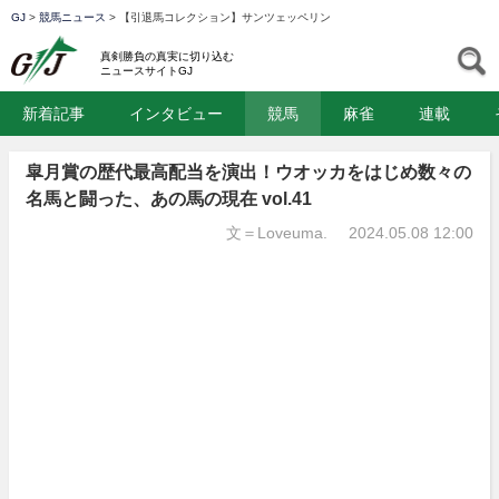
GJ
>
競馬ニュース
>
【引退馬コレクション】サンツェッペリン
GJ
S
真剣勝負の真実に切り込む
ニュースサイトGJ
新着記事
インタビュー
競馬
麻雀
連載
皐月賞の歴代最高配当を演出！ウオッカをはじめ数々の
名馬と闘った、あの馬の現在 vol.41
文＝Loveuma.
2024.05.08 12:00