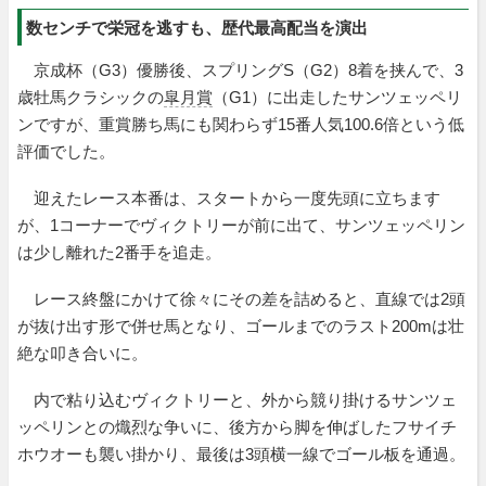
数センチで栄冠を逃すも、歴代最高配当を演出
京成杯（G3）優勝後、スプリングS（G2）8着を挟んで、3
歳牡馬クラシックの
皐月賞
（G1）に出走したサンツェッペリ
ンですが、重賞勝ち馬にも関わらず15番人気100.6倍という低
評価でした。
迎えたレース本番は、スタートから一度先頭に立ちます
が、1コーナーでヴィクトリーが前に出て、サンツェッペリン
は少し離れた2番手を追走。
レース終盤にかけて徐々にその差を詰めると、直線では2頭
が抜け出す形で併せ馬となり、ゴールまでのラスト200mは壮
絶な叩き合いに。
内で粘り込むヴィクトリーと、外から競り掛けるサンツェ
ッペリンとの熾烈な争いに、後方から脚を伸ばしたフサイチ
ホウオーも襲い掛かり、最後は3頭横一線でゴール板を通過。