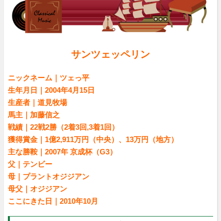
サンツェッペリン
ニックネーム｜ツェっ平
生年月日｜2004年4月15日
生産者｜道見牧場
馬主｜加藤信之
戦績｜22戦2勝（2着3回,3着1回）
獲得賞金｜1億2,911万円（中央）、13万円（地方）
主な勝鞍｜2007年 京成杯（G3）
父｜テンビー
母｜プラントオジジアン
母父｜オジジアン
ここにきた日｜2010年10月