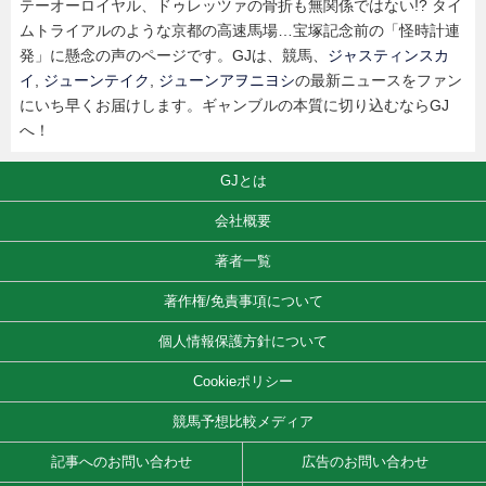
テーオーロイヤル、ドゥレッツァの骨折も無関係ではない!? タイ
ムトライアルのような京都の高速馬場…宝塚記念前の「怪時計連
発」に懸念の声のページです。GJは、競馬、
ジャスティンスカ
イ
,
ジューンテイク
,
ジューンアヲニヨシ
の最新ニュースをファン
にいち早くお届けします。ギャンブルの本質に切り込むならGJ
へ！
GJとは
会社概要
著者一覧
著作権/免責事項について
個人情報保護方針について
Cookieポリシー
競馬予想比較メディア
記事へのお問い合わせ
広告のお問い合わせ