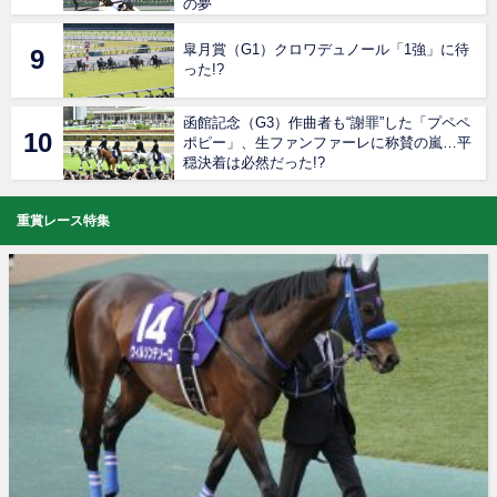
の夢
皐月賞（G1）クロワデュノール「1強」に待
った!?
函館記念（G3）作曲者も“謝罪”した「プペペ
ポピー」、生ファンファーレに称賛の嵐…平
穏決着は必然だった!?
重賞レース特集