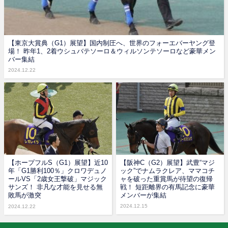
【東京大賞典（G1）展望】国内制圧へ、世界のフォーエバーヤング登
場！ 昨年1、2着ウシュバテソーロ＆ウィルソンテソーロなど豪華メン
バー集結
2024.12.22
【ホープフルS（G1）展望】近10
【阪神C（G2）展望】武豊“マジ
年「G1勝利100％」クロワデュノ
ック”でナムラクレア、ママコチ
ールVS「2歳女王撃破」マジック
ャを破った重賞馬が待望の復帰
サンズ！ 非凡な才能を見せる無
戦！ 短距離界の有馬記念に豪華
敗馬が激突
メンバーが集結
2024.12.15
2024.12.22