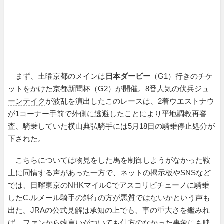
まず、土曜京都のメインは
日本ダービー
（G1）行きのチケ
ットをかけた京都新聞杯（G2）が開催。8番人気の伏兵
ジュ
ーンテイク
が波乱を演出したこのレースは、2着ウエストナウ
が1コーナー手前で外側に逃避したことにより平地調教再審
査、騎乗していた横山典弘騎手には5月18日の騎乗停止処分が
下された。
こちらについては物見をした馬を制御しようがなかった鞍
上に同情する声があった一方で、ネットの掲示板やSNSなど
では、日曜東京のNHKマイルCでアスコリピチェーノに騎乗
したC.ルメール騎手の斜行の方が悪質ではないかという声も
出た。JRAの公式見解は承知の上でも、事の重大さを鑑みれ
ば、ファンから物言いがついても仕方のなかった事象にも映