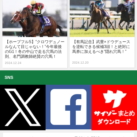
【ホープフルS】“クロワデュノー
【有馬記念】武豊×ドウデュース
ルなんて目じゃない！”今年最後
を逆転できる候補3頭！と絶対に
のG1！冬の中山で走る穴馬の法
馬券に加えるべき“隠れ穴馬！”
則、名門調教師絶賛の穴馬！
2024.12.20
2024.12.24
SNS