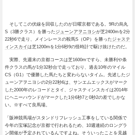
そしてこの伏線を回収したのが日曜京都である。9Rの烏丸
S（3勝クラス）を勝った
ジューンアヲニヨシ
が芝2400mを2分
22秒6で走り、メインレースの鞍馬S（OP）を勝った
ジャステ
ィンスカイ
は芝1200mを1分6秒9の怪時計で駆け抜けたのだ。
実際、先週末の京都コースは芝1600mですら、未勝利や条
件クラスの馬が1分32秒台で走っており、過去10年のマイル
CS（G1）で優勝した馬たちと変わらないタイム。先述したジ
ューンアヲニヨシの2分22秒6は、サンエムエックスがマーク
した2000年のレコードとタイ、ジャスティンスカイは2014年
にヘニーハウンドがマークした1分6秒7と0秒2の差でしかな
い。※すべて良馬場。
「阪神競馬場がスタンドリフレッシュ工事をしている関係で
今年の宝塚記念が京都で行われるため、10週連続のロングラ
ン開催が予定されているんですよね。そういったことを見越