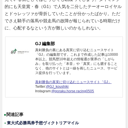
的にも天皇賞・春（G1）で人気を二分したテーオーロイヤル
とドゥレッツァが骨折していたことが分かったばかり。ただ
でさえ騎手の落馬や競走馬の故障が報じられている時期だけ
に、心配するなという方が難しいのかもしれない。
GJ 編集部
真剣勝負の裏にある真実に切り込むニュースサイト
「GJ」の編集部です。これまで作成した記事は10000
本以上。競馬歴10年超えの情報通が業界の「しがら
み」を取り払った「本音」や「真実」にも臆すること
なく、他のサイトとは一線を画したニュース、サービ
ス提供を行っています。
真剣勝負の真実に切り込むニュースサイト「GJ」
Twitter:
@GJ_koushiki
Instagram:
@goraku.horse.racing0505
●
関連記事
東大式必勝馬券予想ヴィクトリアマイル