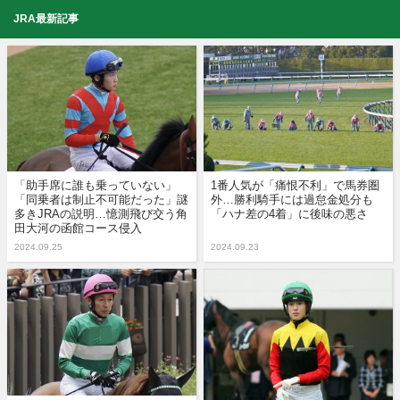
JRA最新記事
「助手席に誰も乗っていない」
1番人気が「痛恨不利」で馬券圏
「同乗者は制止不可能だった」謎
外…勝利騎手には過怠金処分も
多きJRAの説明…憶測飛び交う角
「ハナ差の4着」に後味の悪さ
田大河の函館コース侵入
2024.09.25
2024.09.23