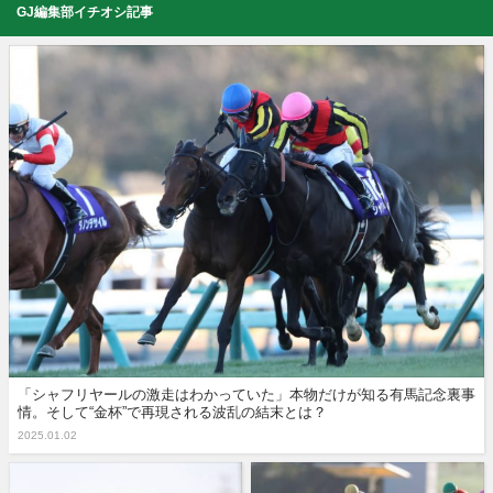
GJ編集部イチオシ記事
「シャフリヤールの激走はわかっていた」本物だけが知る有馬記念裏事
情。そして“金杯”で再現される波乱の結末とは？
2025.01.02