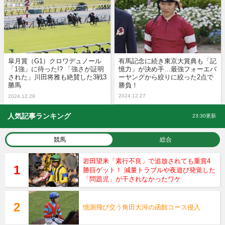
皐月賞（G1）クロワデュノール
有馬記念に続き東京大賞典も「記
「1強」に待った!? 「強さが証明
憶力」が決め手…最強フォーエバ
された」川田将雅も絶賛した3戦3
ーヤングから絞りに絞った2点で
勝馬
勝負！
2024.12.27
2024.12.29
人気記事ランキング
23:30更新
競馬
総合
岩田望来「素行不良」で追放されても重賞4
勝目ゲット！ 減量トラブルや夜遊び発覚した
「問題児」が干されなかったワケ
憶測飛び交う角田大河の函館コース侵入