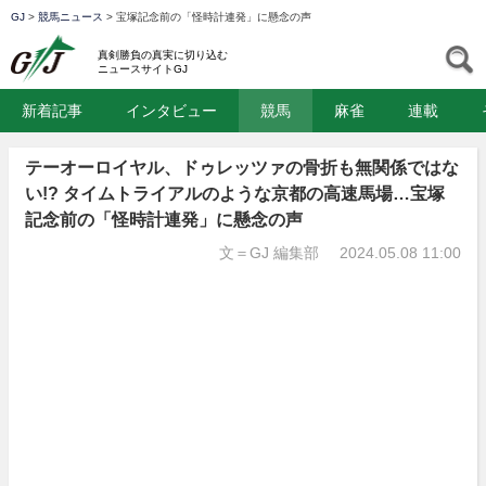
GJ
>
競馬ニュース
>
宝塚記念前の「怪時計連発」に懸念の声
GJ
S
真剣勝負の真実に切り込む
ニュースサイトGJ
新着記事
インタビュー
競馬
麻雀
連載
テーオーロイヤル、ドゥレッツァの骨折も無関係ではな
い!? タイムトライアルのような京都の高速馬場…宝塚
記念前の「怪時計連発」に懸念の声
文＝GJ 編集部
2024.05.08 11:00