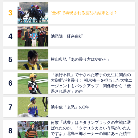
“金杯”で再現される波乱の結末とは？
池添謙一紆余曲折
横山典弘「あの乗り方はやめろ」
「素行不良」で干された若手の更生に関西の
大御所が名乗り！ 福永祐一を担当した大物エ
ージェントもバックアップ…関係者から「優
遇され過ぎ」の声
浜中俊「哀愁」の1年
何故「武豊」はキタサンブラックの主戦に選
ばれたのか。「タケユタカという馬がいたん
ですよ」北島三郎オーナーの胸にあった積年