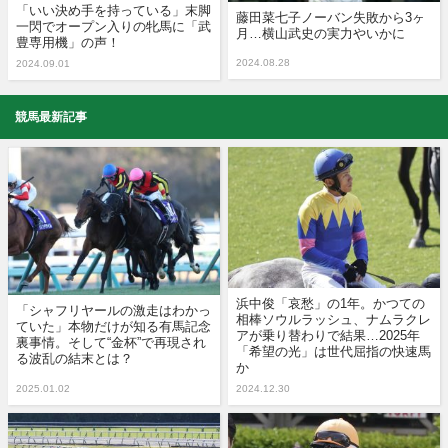
「いい決め手を持っている」末脚
藤田菜七子ノーバン失敗から3ヶ
一閃でオープン入りの牝馬に「武
月…横山武史の実力やいかに
豊専用機」の声！
2024.08.28
2024.09.01
競馬最新記事
浜中俊「哀愁」の1年。かつての
「シャフリヤールの激走はわかっ
相棒ソウルラッシュ、ナムラクレ
ていた」本物だけが知る有馬記念
アが乗り替わりで結果…2025年
裏事情。そして“金杯”で再現され
「希望の光」は世代屈指の快速馬
る波乱の結末とは？
か
2025.01.02
2024.12.30