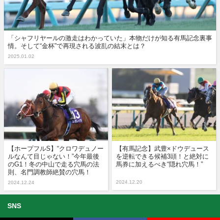
「シャフリヤールの激走はわかっていた」本物だけが知る有馬記念裏事
情。そして“金杯”で再現される波乱の結末とは？
2025.01.02
【ホープフルS】“クロワデュノー
【有馬記念】武豊×ドウデュース
ルなんて目じゃない！”今年最後
を逆転できる候補3頭！と絶対に
のG1！冬の中山で走る穴馬の法
馬券に加えるべき“隠れ穴馬！”
則、名門調教師絶賛の穴馬！
2024.12.20
2024.12.24
SNS