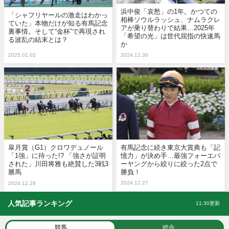
浜中俊「哀愁」の1年。かつての
「シャフリヤールの激走はわかっ
相棒ソウルラッシュ、ナムラクレ
ていた」本物だけが知る有馬記念
アが乗り替わりで結果…2025年
裏事情。そして“金杯”で再現され
「希望の光」は世代屈指の快速馬
る波乱の結末とは？
か
2025.01.02
2024.12.30
皐月賞（G1）クロワデュノール
有馬記念に続き東京大賞典も「記
「1強」に待った!? 「強さが証明
憶力」が決め手…最強フォーエバ
された」川田将雅も絶賛した3戦3
ーヤングから絞りに絞った2点で
勝馬
勝負！
2024.12.27
2024.12.29
人気記事ランキング
11:30更新
競馬
総合