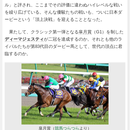
ル」と評され、ここまでその評価に違わぬハイレベルな戦い
を繰り広げている。そんな優駿たちの戦いも、ついに日本ダ
ービーという「頂上決戦」を迎えることとなった。
果たして、クラシック第一弾となる
皐月賞
（G1）を制した
ディーマジェスティ
が二冠を達成するのか。それとも他のラ
イバルたちが第83代目のダービー馬として、世代の頂点に君
臨するのか。
皐月賞（
競馬つらつら
より）