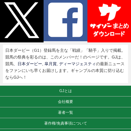
日本ダービー（G1）登録馬を主な「戦績」「騎手」入りで掲載。
競馬の祭典を彩るのは、このメンバーだ！のページです。GJは、
競馬、
日本ダービー
,
皐月賞
,
ディーマジェスティ
の最新ニュース
をファンにいち早くお届けします。ギャンブルの本質に切り込む
ならGJへ！
GJとは
会社概要
著者一覧
著作権/免責事項について