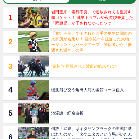
岩田望来「素行不良」で追放されても重賞4
勝目ゲット！ 減量トラブルや夜遊び発覚した
「問題児」が干されなかったワケ
「素行不良」で干された若手の更生に関西の
大御所が名乗り！ 福永祐一を担当した大物エ
ージェントもバックアップ…関係者から「優
遇され過ぎ」の声
“金杯”で再現される波乱の結末とは？
憶測飛び交う角田大河の函館コース侵入
池添謙一紆余曲折
何故「武豊」はキタサンブラックの主戦に選
ばれたのか。「タケユタカという馬がいたん