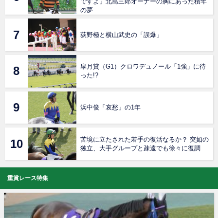
ですよ」北島三郎オーナーの胸にあった積年
の夢
荻野極と横山武史の「誤爆」
皐月賞（G1）クロワデュノール「1強」に待
った!?
浜中俊「哀愁」の1年
苦境に立たされた若手の復活なるか？ 突如の
独立、大手グループと疎遠でも徐々に復調
重賞レース特集