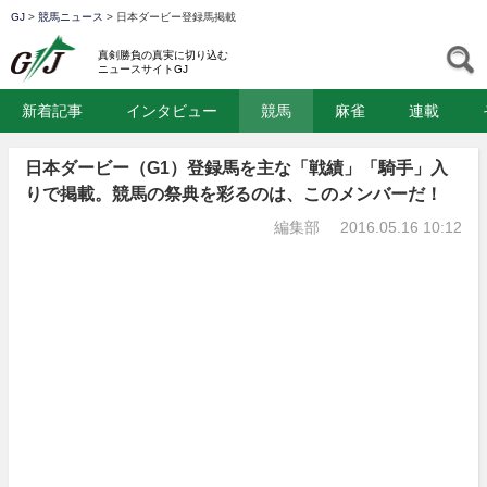
GJ
>
競馬ニュース
>
日本ダービー登録馬掲載
GJ
S
真剣勝負の真実に切り込む
ニュースサイトGJ
新着記事
インタビュー
競馬
麻雀
連載
日本ダービー（G1）登録馬を主な「戦績」「騎手」入
りで掲載。競馬の祭典を彩るのは、このメンバーだ！
編集部
2016.05.16 10:12