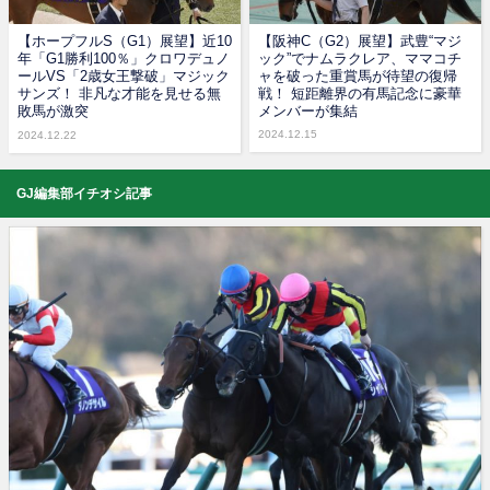
【ホープフルS（G1）展望】近10
【阪神C（G2）展望】武豊“マジ
年「G1勝利100％」クロワデュノ
ック”でナムラクレア、ママコチ
ールVS「2歳女王撃破」マジック
ャを破った重賞馬が待望の復帰
サンズ！ 非凡な才能を見せる無
戦！ 短距離界の有馬記念に豪華
敗馬が激突
メンバーが集結
2024.12.15
2024.12.22
GJ編集部イチオシ記事