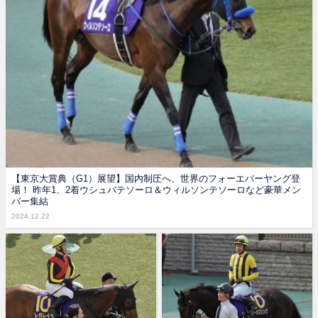
【東京大賞典（G1）展望】国内制圧へ、世界のフォーエバーヤング登
場！ 昨年1、2着ウシュバテソーロ＆ウィルソンテソーロなど豪華メン
バー集結
2024.12.22