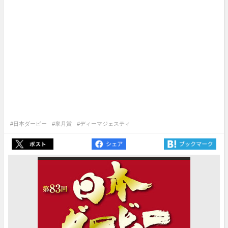
#日本ダービー
#皐月賞
#ディーマジェスティ