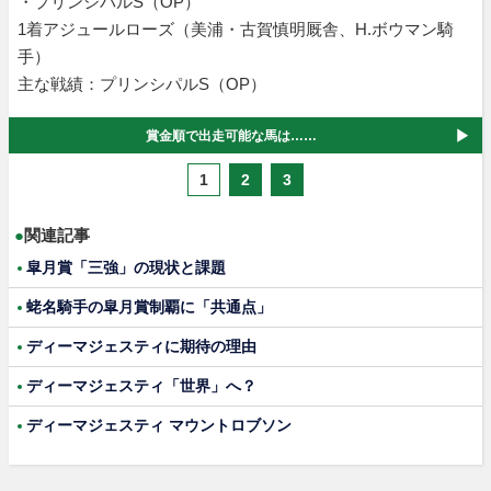
・プリンシパルS（OP）
1着アジュールローズ（美浦・古賀慎明厩舎、H.ボウマン騎
手）
主な戦績：プリンシパルS（OP）
賞金順で出走可能な馬は……
1
2
3
●
関連記事
皐月賞「三強」の現状と課題
蛯名騎手の皐月賞制覇に「共通点」
ディーマジェスティに期待の理由
ディーマジェスティ「世界」へ？
ディーマジェスティ マウントロブソン