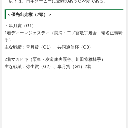
以下は、日本ダービーに登録のあった23頭である。
＜優先出走権（7頭）＞
・皐月賞（G1）
1着ディーマジェスティ（美浦・二ノ宮敬宇厩舎、蛯名正義騎
手）
主な戦績：皐月賞（G1）、共同通信杯（G3）
2着マカヒキ（栗東・友道康夫厩舎、川田将雅騎手）
主な戦績：弥生賞（G2）、皐月賞（G1）2着