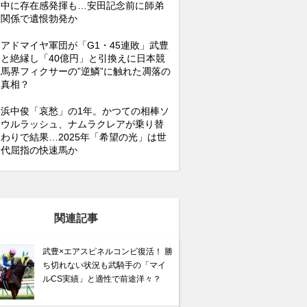
中に存在感発揮も…安田記念前に師弟
関係で遺恨勃発か
アドマイヤ軍団が「G1・45連敗」武豊
と絶縁し「40億円」と引換えに日本競
馬界フィクサーの”逆鱗”に触れた凋落の
真相？
浜中俊「哀愁」の1年。かつての相棒ソ
ウルラッシュ、ナムラクレアが乗り替
わりで結果…2025年「希望の光」は世
代屈指の快速馬か
関連記事
武豊×エアスピネルコンビ復活！ 勝
ち切れない状況も武騎手の「マイ
ルCS実績」と適性で前途洋々？