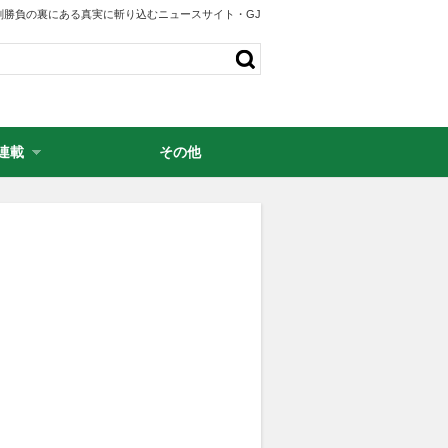
剣勝負の裏にある真実に斬り込むニュースサイト・GJ
連載
その他
・