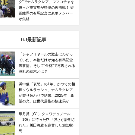
ク”でナムラクレア、ママコチャを
破った重賞馬が待望の復帰戦！ 短
距離界の有馬記念に豪華メンバー
が集結
GJ最新記事
「シャフリヤールの激走はわかっ
ていた」本物だけが知る有馬記念
裏事情。そして“金杯”で再現される
波乱の結末とは？
浜中俊「哀愁」の1年。かつての相
棒ソウルラッシュ、ナムラクレア
が乗り替わりで結果…2025年「希
望の光」は世代屈指の快速馬か
皐月賞（G1）クロワデュノール
「1強」に待った!? 「強さが証明さ
れた」川田将雅も絶賛した3戦3勝
馬