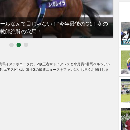
ノールなんて目じゃない！”今年最後のG1！冬の
【有
教師絶賛の穴馬！
るべき
月賞馬イスラボニータに、2歳王者サトノアレスと皐月賞2着馬ペルシアン
豊
,
エアスピネル
,
富士S
の最新ニュースをファンにいち早くお届けしま