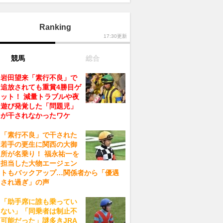
Ranking
17:30更新
競馬
総合
岩田望来「素行不良」で
追放されても重賞4勝目ゲ
ット！ 減量トラブルや夜
遊び発覚した「問題児」
が干されなかったワケ
「素行不良」で干された
若手の更生に関西の大御
所が名乗り！ 福永祐一を
担当した大物エージェン
トもバックアップ…関係者から「優遇
され過ぎ」の声
「助手席に誰も乗ってい
ない」「同乗者は制止不
可能だった」謎多きJRA