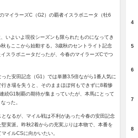
マイラーズC（G2）の覇者イスラボニータ（牡6
秋、いよいよ現役シーズンも限られたものになってき
の秋もここから始動する。3歳秋のセントライト記念
たイスラボニータだったが、今春のマイラーズCでつ
た安田記念（G1）では単勝3.5倍ながら1番人気に
で行き場を失うと、そのままほぼ何もできずに8着惨
週連続G1制覇の期待が集まっていたが、本馬にとって
となった。
となるが、マイル戦は不利があった今春の安田記念
た堅実派。昨秋2着からの充実ぶりは本物で、本番を
マイルCSに向かいたい。