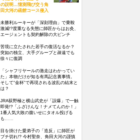
の説明…憶測飛び交う角
田大河の函館コース侵入
未勝利ルーキーが「深刻理由」で乗鞍
激減!?度重なる失態に師匠からはお灸、
エージェントも契約解除の大ピンチ
苦境に立たされた若手の復活なるか？
突如の独立、大手グループと疎遠でも
徐々に復調
「シャフリヤールの激走はわかってい
た」本物だけが知る有馬記念裏事情。
そして“金杯”で再現される波乱の結末と
は？
JRA荻野極と横山武史が「誤爆」で一触
即発!?「ふざけんな！ナメてんのか！」
1番人気大敗の腹いせにタオル投げる
も……
目を掛けた愛弟子の「造反」に師匠が
ブチ切れ!? 今村聖奈、角田大河の謹慎