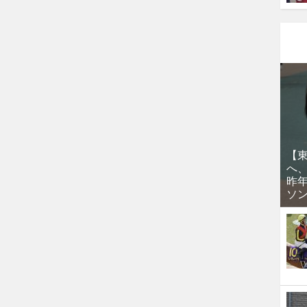
【
へ
昨
ソ