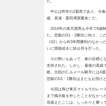
た。
中心は昨年の2着馬であり、今春の
歳、美浦・栗田博憲厩舎）だ。
2014年の皐月賞馬も今年で6歳
た。悲願のG1・2勝目に向け、こ
（G2）から約3年間勝利のなかっ
いに惜敗続きに終止符を打った。
その勢いもあって、春の目標となっ
支持された。しかし、最後の直線
敗。主戦のC.ルメール騎手には4
悲願のG1・2勝目はまたもお預け
今回は再び東京マイルでのレース
まで掲示板を外したことがなかっ
見据えたここは、しっかりと勝って