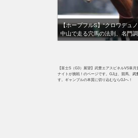
る有馬記念裏事情。そ
【ホープフルS】“クロワデュ
中山で走る穴馬の法則、名門調
【富士S（G3）展望】武豊エアスピネルVS皐
ナイトが挑戦！のページです。GJは、競馬、
武
す。ギャンブルの本質に切り込むならGJへ！