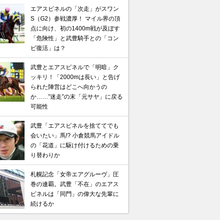
エアスピネルの「次走」がスワン
S（G2）参戦濃厚！ マイル界の頂
点に向け、初の1400m戦が及ぼす
「危険性」と武豊騎手との「コン
ビ復活」は？
武豊とエアスピネルで「明暗」ク
ッキリ！「2000mは長い」と告げ
られた陣営はどこへ向かうの
か……”迷走”の末「元サヤ」に戻る
可能性
武豊「エアスピネルを捨ててでも
会いたい」馬!? 小倉競馬アイドル
の「花道」に駆け付けるための乗
り替わりか
札幌記念「女帝エアグルーヴ」圧
巻の連覇。武豊「不在」のエアス
ピネルは「同門」の偉大な先輩に
続けるか