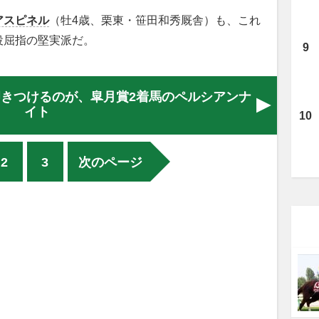
アスピネル
（牡4歳、栗東・笹田和秀厩舎）も、これ
役屈指の堅実派だ。
叩きつけるのが、皐月賞2着馬のペルシアンナ
イト
2
3
次のページ