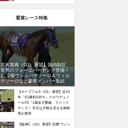
重賞レース特集
東京大賞典（G1）展望】国内制圧
、世界のフォーエバーヤング登場！
年1、2着ウシュバテソーロ＆ウィル
ンテソーロなど豪華メンバー集結
【ホープフルS（G1）展望】近10
年「G1勝利100％」クロワデュノ
ールVS「2歳女王撃破」マジック
サンズ！ 非凡な才能を見せる無敗
馬が激突
【阪神C（G2）展望】武豊“マジッ