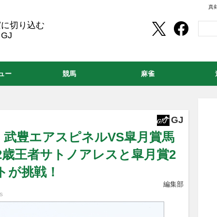
真
実に切り込む
GJ
ュー
競馬
麻雀
GJ
】武豊エアスピネルVS皐月賞馬
2歳王者サトノアレスと皐月賞2
トが挑戦！
編集部
S