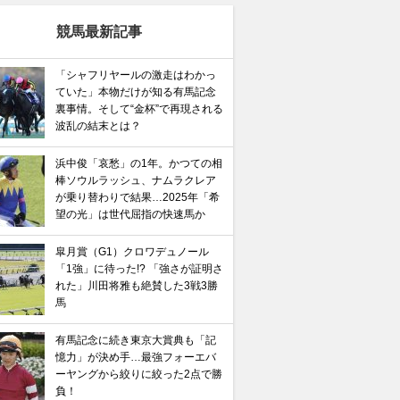
競馬最新記事
馬記念】武豊×ドウデュースを逆転できる候補3頭！と絶
「シャフリヤールの激走はわかっ
ていた」本物だけが知る有馬記念
“隠れ穴馬！”
裏事情。そして“金杯”で再現される
波乱の結末とは？
浜中俊「哀愁」の1年。かつての相
棒ソウルラッシュ、ナムラクレア
が乗り替わりで結果…2025年「希
望の光」は世代屈指の快速馬か
皐月賞（G1）クロワデュノール
「1強」に待った!? 「強さが証明さ
れた」川田将雅も絶賛した3戦3勝
馬
有馬記念に続き東京大賞典も「記
憶力」が決め手…最強フォーエバ
ーヤングから絞りに絞った2点で勝
負！