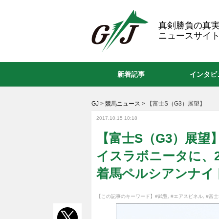
GJ
真剣勝負の真
ニュースサイト
新着記事
インタビ
GJ
>
競馬ニュース
>
【富士S（G3）展望】
2017.10.15 10:18
【富士S（G3）展望
イスラボニータに、
着馬ペルシアンナイ
【この記事のキーワード】
#武豊
,
#エアスピネル
,
#富士