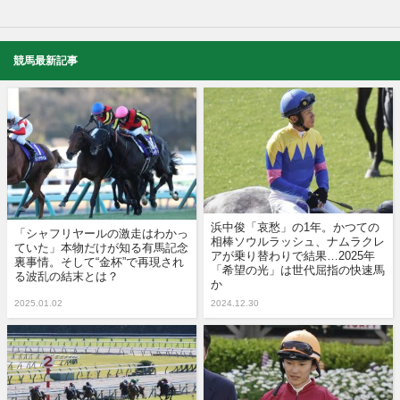
競馬最新記事
浜中俊「哀愁」の1年。かつての
「シャフリヤールの激走はわかっ
相棒ソウルラッシュ、ナムラクレ
ていた」本物だけが知る有馬記念
アが乗り替わりで結果…2025年
裏事情。そして“金杯”で再現され
「希望の光」は世代屈指の快速馬
る波乱の結末とは？
か
2025.01.02
2024.12.30