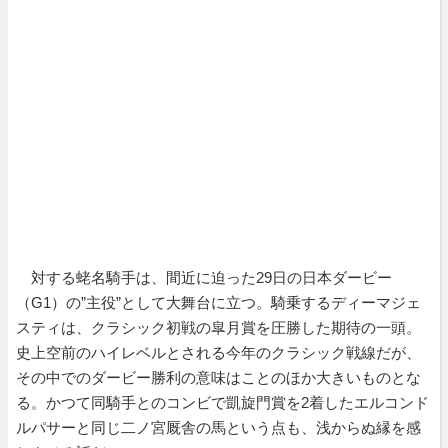
対する蛯名騎手は、間近に迫った29日の日本ダービー
（G1）の”主役”として大舞台に立つ。騎乗するディーマジェ
スティは、クラシック初戦の皐月賞を圧勝した期待の一頭。
史上空前のハイレベルとされる今年のクラシック戦線だが、
その中でのダービー勝利の意味はことのほか大きいものとな
る。かつて同騎手とのコンビで凱旋門賞を2着したエルコンド
ルパサーと同じ二ノ宮厩舎の馬という点も、浅からぬ縁を感