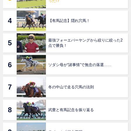
った!?
【有馬記念】隠れ穴馬！
最強フォーエバーヤングから絞りに絞った2
点で勝負！
ソダシ母が“諸事情”で無念の落選……
冬の中山で走る穴馬の法則
武豊と有馬記念を振り返る