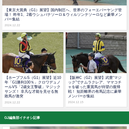
【東京大賞典（G1）展望】国内制圧へ、世界のフォーエバーヤング登
場！ 昨年1、2着ウシュバテソーロ＆ウィルソンテソーロなど豪華メン
バー集結
2024.12.22
【ホープフルS（G1）展望】近10
【阪神C（G2）展望】武豊“マジ
年「G1勝利100％」クロワデュノ
ック”でナムラクレア、ママコチ
ールVS「2歳女王撃破」マジック
ャを破った重賞馬が待望の復帰
サンズ！ 非凡な才能を見せる無
戦！ 短距離界の有馬記念に豪華
敗馬が激突
メンバーが集結
2024.12.15
2024.12.22
GJ編集部イチオシ記事