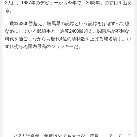
2人は、1987年のデビューから今年で「30周年」の節目を迎え
る。
通算3800勝超え、競馬界の記録という記録をほぼすべて総
なめにしている武騎手と、通算2400勝超え、関東馬が不利な
時代を過ごしながらも歴代4位の勝利数を上げる蛯名騎手。い
ずれ劣らぬ国内最高のジョッキーだ。
この2人は今年、年数以外でも大きな「節目」、そして「チ