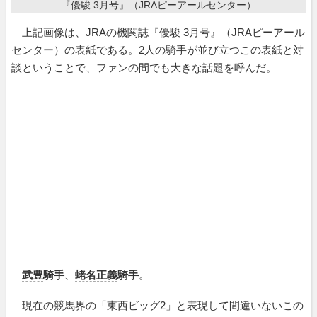
『優駿 3月号』（JRAピーアールセンター）
上記画像は、JRAの機関誌『優駿 3月号』（JRAピーアール
センター）の表紙である。2人の騎手が並び立つこの表紙と対
談ということで、ファンの間でも大きな話題を呼んだ。
武豊
騎手
、
蛯名正義
騎手
。
現在の競馬界の「東西ビッグ2」と表現して間違いないこの