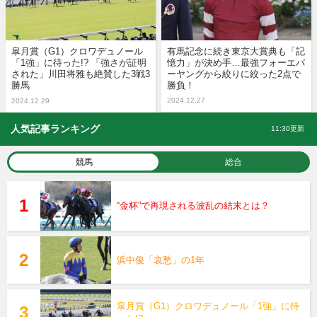
皐月賞（G1）クロワデュノール
有馬記念に続き東京大賞典も「記
「1強」に待った!? 「強さが証明
憶力」が決め手…最強フォーエバ
された」川田将雅も絶賛した3戦3
ーヤングから絞りに絞った2点で
勝馬
勝負！
2024.12.27
2024.12.29
人気記事ランキング
11:30更新
競馬
総合
“金杯”で再現される波乱の結末とは？
浜中俊「哀愁」の1年
皐月賞（G1）クロワデュノール「1強」に待