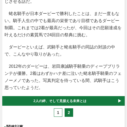
じさせる話だ。
蛯名騎手が日本ダービーで勝利したことは、まだ一度もな
い。騎手人生の中でも最高の栄誉であり目標であるダービー
制覇。これまでは2着が最高だったが、今回はその悲願達成を
叶えるだけの素質馬で24回目の祭典に挑む。
ダービーといえば、武騎手と蛯名騎手の同誌の対談の中
で、こんなやり取りがあった。
2012年のダービーは、岩田康誠騎手騎乗のディープブリラ
ンテが優勝。2着はわずかハナ差に泣いた蛯名騎手騎乗のフェ
ノーメノであった。写真判定を待っている間、武騎手はこう
思っていたようだ。
2人の絆、そして見据える未来とは
1
2
●
関連記事