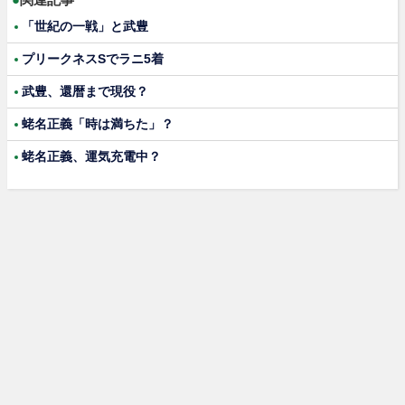
「世紀の一戦」と武豊
プリークネスSでラニ5着
武豊、還暦まで現役？
蛯名正義「時は満ちた」？
蛯名正義、運気充電中？