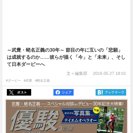
～武豊・蛯名正義の30年～ 節目の年に互いの「悲願」
は成就するのか……彼らが描く「今」と「未来」、そし
て日本ダービーへ
文＝編集部
2016.05.27 18:01
#ダービー
#武豊
#蛯名正義