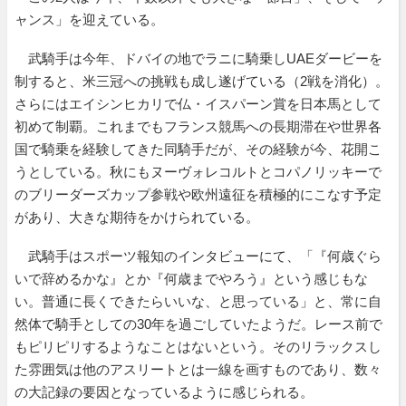
ャンス」を迎えている。
武騎手は今年、ドバイの地でラニに騎乗しUAEダービーを
制すると、米三冠への挑戦も成し遂げている（2戦を消化）。
さらにはエイシンヒカリで仏・イスパーン賞を日本馬として
初めて制覇。これまでもフランス競馬への長期滞在や世界各
国で騎乗を経験してきた同騎手だが、その経験が今、花開こ
うとしている。秋にもヌーヴォレコルトとコパノリッキーで
のブリーダーズカップ参戦や欧州遠征を積極的にこなす予定
があり、大きな期待をかけられている。
武騎手はスポーツ報知のインタビューにて、「『何歳ぐら
いで辞めるかな』とか『何歳までやろう』という感じもな
い。普通に長くできたらいいな、と思っている」と、常に自
然体で騎手としての30年を過ごしていたようだ。レース前で
もピリピリするようなことはないという。そのリラックスし
た雰囲気は他のアスリートとは一線を画すものであり、数々
の大記録の要因となっているように感じられる。