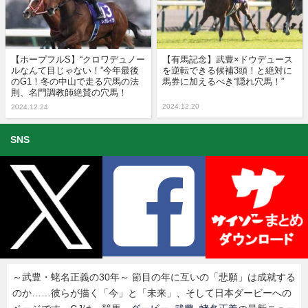
【ホープフルS】“クロワデュノー
【有馬記念】武豊×ドウデュース
ルなんて目じゃない！”今年最後
を逆転できる候補3頭！と絶対に
のG1！冬の中山で走る穴馬の法
馬券に加えるべき“隠れ穴馬！”
則、名門調教師絶賛の穴馬！
2024.12.20
2024.12.24
SNS
～武豊・蛯名正義の30年～ 節目の年に互いの「悲願」は成就する
のか……彼らが描く「今」と「未来」、そして日本ダービーへの