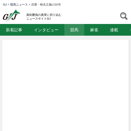
GJ
>
競馬ニュース
>
武豊・蛯名正義の30年
GJ
S
真剣勝負の真実に切り込む
ニュースサイトGJ
新着記事
インタビュー
競馬
麻雀
連載