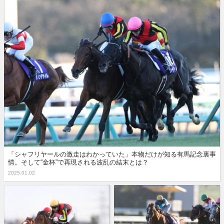
「シャフリヤールの激走はわかっていた」本物だけが知る有馬記念裏事
情。そして“金杯”で再現される波乱の結末とは？
2025.01.02