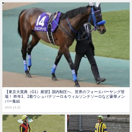
【東京大賞典（G1）展望】国内制圧へ、世界のフォーエバーヤング登
場！ 昨年1、2着ウシュバテソーロ＆ウィルソンテソーロなど豪華メン
バー集結
2024.12.22