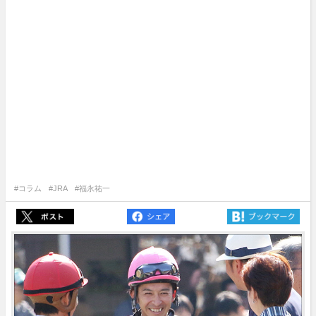
#コラム
#JRA
#福永祐一