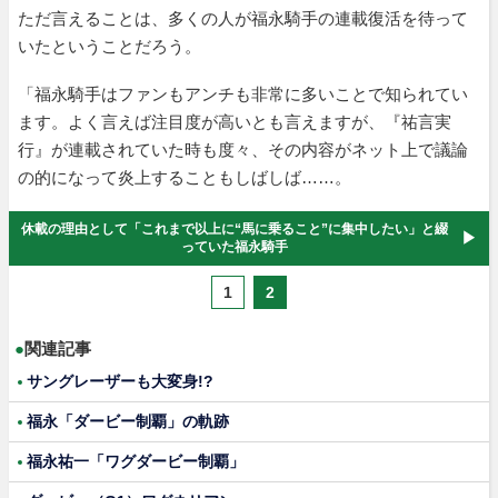
ただ言えることは、多くの人が福永騎手の連載復活を待って
いたということだろう。
「福永騎手はファンもアンチも非常に多いことで知られてい
ます。よく言えば注目度が高いとも言えますが、『祐言実
行』が連載されていた時も度々、その内容がネット上で議論
の的になって炎上することもしばしば……。
休載の理由として「これまで以上に“馬に乗ること”に集中したい」と綴
っていた福永騎手
1
2
●
関連記事
サングレーザーも大変身!?
福永「ダービー制覇」の軌跡
福永祐一「ワグダービー制覇」