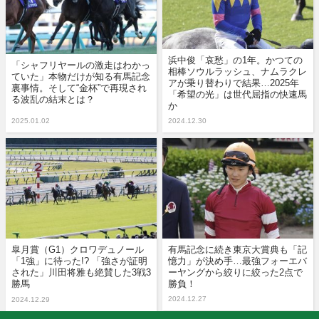
浜中俊「哀愁」の1年。かつての
「シャフリヤールの激走はわかっ
相棒ソウルラッシュ、ナムラクレ
ていた」本物だけが知る有馬記念
アが乗り替わりで結果…2025年
裏事情。そして“金杯”で再現され
「希望の光」は世代屈指の快速馬
る波乱の結末とは？
か
2025.01.02
2024.12.30
皐月賞（G1）クロワデュノール
有馬記念に続き東京大賞典も「記
「1強」に待った!? 「強さが証明
憶力」が決め手…最強フォーエバ
された」川田将雅も絶賛した3戦3
ーヤングから絞りに絞った2点で
勝馬
勝負！
2024.12.27
2024.12.29