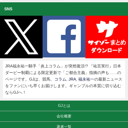
SNS
JRA福永祐一騎手「炎上コラム」が突然復活!? 『祐言実行』日本
ダービー制覇による限定更新で「ご都合主義」指摘の声も……の
ページです。GJは、競馬、
コラム
,
JRA
,
福永祐一
の最新ニュース
をファンにいち早くお届けします。ギャンブルの本質に切り込む
ならGJへ！
GJとは
会社概要
著者一覧