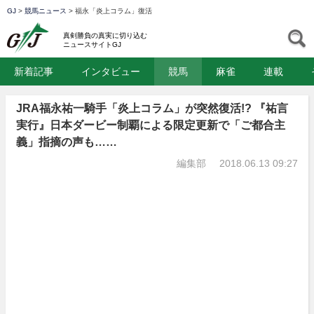
GJ
>
競馬ニュース
>
福永「炎上コラム」復活
GJ
S
真剣勝負の真実に切り込む
ニュースサイトGJ
新着記事
インタビュー
競馬
麻雀
連載
JRA福永祐一騎手「炎上コラム」が突然復活!? 『祐言
実行』日本ダービー制覇による限定更新で「ご都合主
義」指摘の声も……
編集部
2018.06.13 09:27