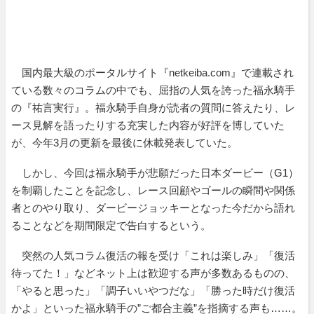
国内最大級のポータルサイト『netkeiba.com』で連載され
ている数々のコラムの中でも、屈指の人気を誇った福永騎手
の『祐言実行』。福永騎手自身が読者の質問に答えたり、レ
ース見解を語ったりする充実した内容が好評を博していた
が、今年3月の更新を最後に休載発表していた。
しかし、今回は福永騎手が悲願だった日本ダービー（G1）
を制覇したことを記念し、レース回顧やゴールの瞬間や関係
者とのやり取り、ダービージョッキーとなった今だから語れ
ることなどを期間限定で告白するという。
突然の人気コラム復活の報を受け「これは楽しみ」「復活
待ってた！」などネット上は歓迎する声が多数あるものの、
「やると思った」「調子いいやつだな」「勝った時だけ復活
かよ」といった福永騎手の”ご都合主義”を指摘する声も……。