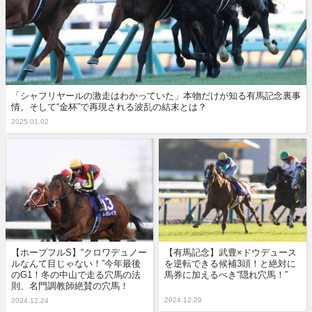
「シャフリヤールの激走はわかっていた」本物だけが知る有馬記念裏事
情。そして“金杯”で再現される波乱の結末とは？
2025.01.02
【ホープフルS】“クロワデュノー
【有馬記念】武豊×ドウデュース
ルなんて目じゃない！”今年最後
を逆転できる候補3頭！と絶対に
のG1！冬の中山で走る穴馬の法
馬券に加えるべき“隠れ穴馬！”
則、名門調教師絶賛の穴馬！
2024.12.20
2024.12.24