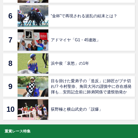
“金杯”で再現される波乱の結末とは？
アドマイヤ「G1・45連敗」
浜中俊「哀愁」の1年
目を掛けた愛弟子の「造反」に師匠がブチ切
れ!? 今村聖奈、角田大河の謹慎中に存在感発
揮も…安田記念前に師弟関係で遺恨勃発か
荻野極と横山武史の「誤爆」
重賞レース特集