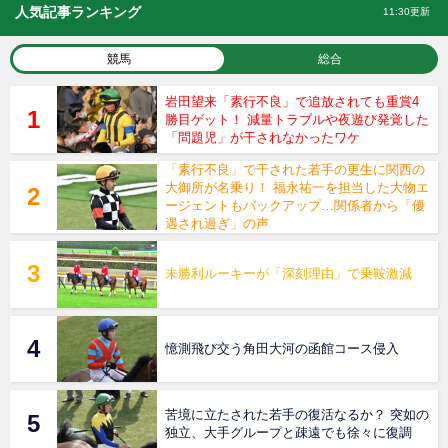
人気記事ランキング
11:30更新
競馬
総合
岩田望来「素行不良」で追放されても重賞4
勝目ゲット！ 減量トラブルや夜遊び発覚した
「問題児」が干されなかったワケ
「素行不良」で干された若手の更生に関西の
大御所が名乗り！ 福永祐一を担当した大物エ
ージェントもバックアップ…関係者から「優
遇され過ぎ」の声
未勝利ルーキーが「深刻理由」で乗鞍激減
憶測飛び交う角田大河の函館コース侵入
苦境に立たされた若手の復活なるか？ 突如の
独立、大手グループと疎遠でも徐々に復調