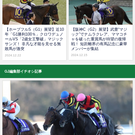
【ホープフルS（G1）展望】近10
【阪神C（G2）展望】武豊“マジ
年「G1勝利100％」クロワデュノ
ック”でナムラクレア、ママコチ
ールVS「2歳女王撃破」マジック
ャを破った重賞馬が待望の復帰
サンズ！ 非凡な才能を見せる無
戦！ 短距離界の有馬記念に豪華
敗馬が激突
メンバーが集結
2024.12.15
2024.12.22
GJ編集部イチオシ記事