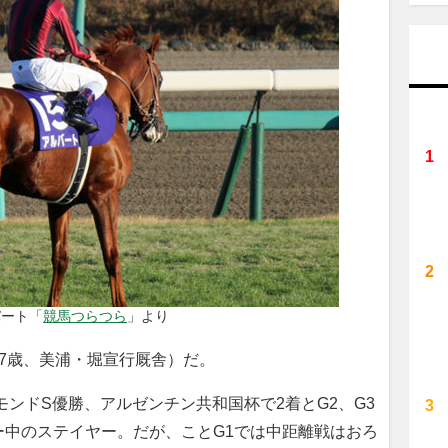
バート「
競馬つらつら
」より
7歳、美浦・堀宣行厩舎）だ。
ンドS優勝、アルゼンチン共和国杯で2着とG2、G3
ー中のステイヤー。だが、ことG1では中距離戦はおろ