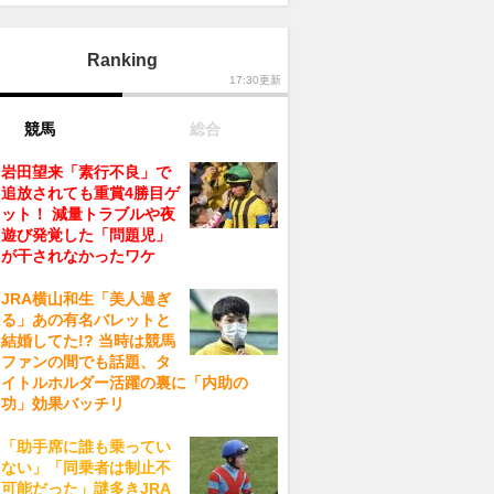
Ranking
17:30更新
競馬
総合
岩田望来「素行不良」で
追放されても重賞4勝目ゲ
ット！ 減量トラブルや夜
遊び発覚した「問題児」
が干されなかったワケ
JRA横山和生「美人過ぎ
る」あの有名バレットと
結婚してた!? 当時は競馬
ファンの間でも話題、タ
イトルホルダー活躍の裏に「内助の
功」効果バッチリ
「助手席に誰も乗ってい
ない」「同乗者は制止不
可能だった」謎多きJRA