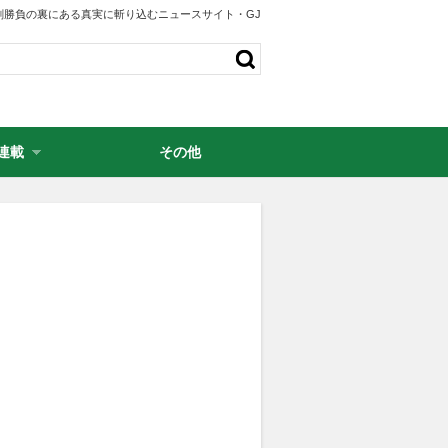
剣勝負の裏にある真実に斬り込むニュースサイト・GJ
連載
その他
・