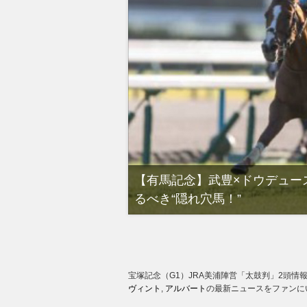
”今年最後のG1！冬の
【有馬記念】武豊×ドウデュー
るべき“隠れ穴馬！”
宝塚記念（G1）JRA美浦陣営「太鼓判」2頭情報
ヴィント
,
アルバート
の最新ニュースをファンに