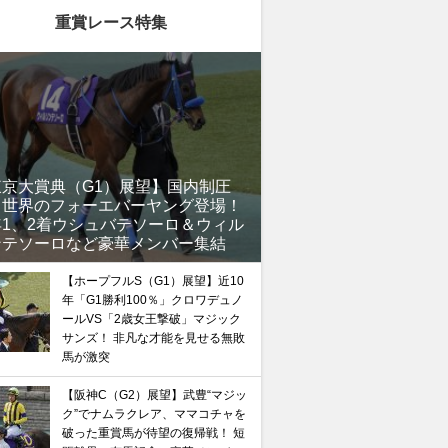
重賞レース特集
東京大賞典（G1）展望】国内制圧
、世界のフォーエバーヤング登場！
年1、2着ウシュバテソーロ＆ウィル
ンテソーロなど豪華メンバー集結
【ホープフルS（G1）展望】近10
年「G1勝利100％」クロワデュノ
ールVS「2歳女王撃破」マジック
サンズ！ 非凡な才能を見せる無敗
馬が激突
【阪神C（G2）展望】武豊“マジッ
ク”でナムラクレア、ママコチャを
破った重賞馬が待望の復帰戦！ 短