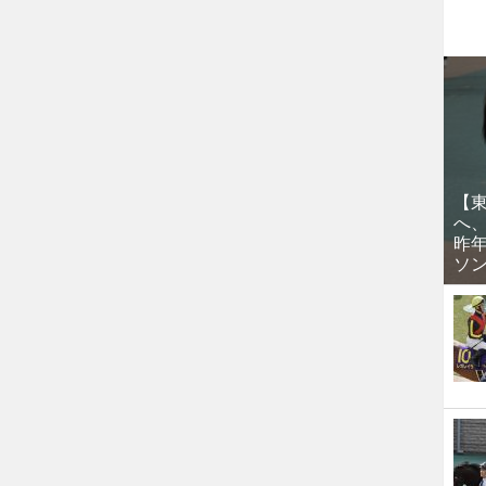
【
へ
昨
ソ