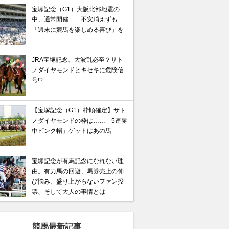
宝塚記念（G1）大阪北部地震の
中、通常開催……不安消えずも
「週末に競馬を楽しめる喜び」を
JRA宝塚記念、大波乱必至？サト
ノダイヤモンドとキセキに危険信
号!?
【宝塚記念（G1）枠順確定】サト
ノダイヤモンドの枠は……「5連勝
中ピンク帽」ゲットはあの馬
ャフリヤールの激走はわかっていた」本物だけが知る有
“金杯”で再現される波乱の結末とは？
宝塚記念が有馬記念になれない理
由。有力馬の回避、馬券売上の伸
び悩み、盛り上がらないファン投
票、そして大人の事情とは
競馬最新記事