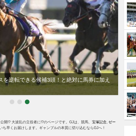
スを逆転できる候補3頭！と絶対に馬券に加え
「シ
して
公開!? 大波乱の立役者に!?のページです。GJは、競馬、
宝塚記念
,
ゼー
いち早くお届けします。ギャンブルの本質に切り込むならGJへ！