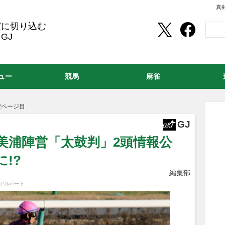
真
実に切り込む
GJ
ュー
競馬
麻雀
2ページ目
GJ
A美浦陣営「太鼓判」2頭情報公
に!?
編集部
#アルバート