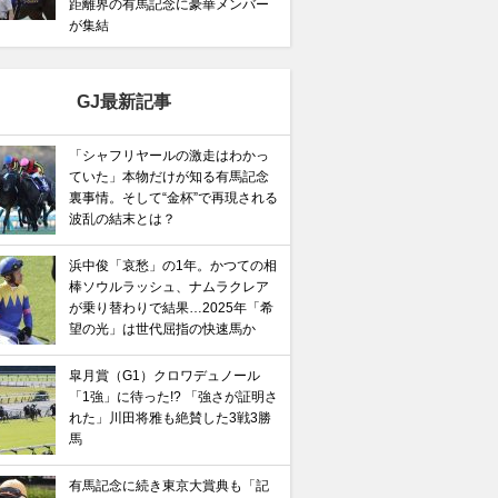
距離界の有馬記念に豪華メンバー
が集結
GJ最新記事
「シャフリヤールの激走はわかっ
ていた」本物だけが知る有馬記念
裏事情。そして“金杯”で再現される
波乱の結末とは？
浜中俊「哀愁」の1年。かつての相
棒ソウルラッシュ、ナムラクレア
が乗り替わりで結果…2025年「希
望の光」は世代屈指の快速馬か
皐月賞（G1）クロワデュノール
「1強」に待った!? 「強さが証明さ
れた」川田将雅も絶賛した3戦3勝
馬
有馬記念に続き東京大賞典も「記