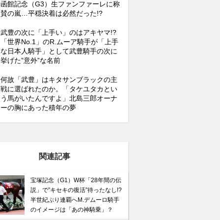
函館記念（G3）生ファンファーレに称
賛の嵐…平穏決着は必然だった!?
武豊の次に「上手い」のはアキヤマ!?
「世界No.1」のR.ムーア騎手が「上手
な日本人騎手」として武豊騎手の次に
挙げた”意外”な名前
何故「武豊」はキタサンブラックの主
戦に選ばれたのか。「タケユタカとい
う馬がいたんですよ」北島三郎オーナ
ーの胸にあった積年の夢
関連記事
宝塚記念（G1）W杯「28年間の伝
説」で”キセキの復活”待ったなし!?
半世紀ぶり連覇へM.デムーロ騎手
のイメージは「あの神騎乗」？