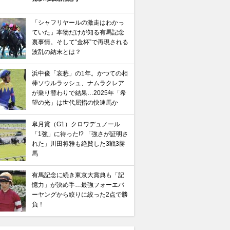
「シャフリヤールの激走はわかっ
ていた」本物だけが知る有馬記念
裏事情。そして“金杯”で再現される
波乱の結末とは？
浜中俊「哀愁」の1年。かつての相
棒ソウルラッシュ、ナムラクレア
が乗り替わりで結果…2025年「希
望の光」は世代屈指の快速馬か
皐月賞（G1）クロワデュノール
「1強」に待った!? 「強さが証明さ
れた」川田将雅も絶賛した3戦3勝
馬
有馬記念に続き東京大賞典も「記
憶力」が決め手…最強フォーエバ
ーヤングから絞りに絞った2点で勝
負！