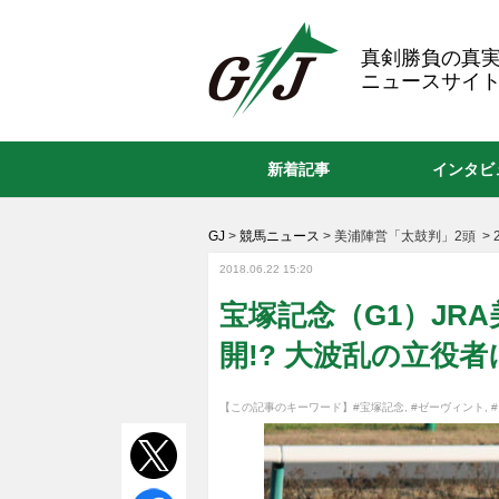
GJ
真剣勝負の真
ニュースサイト
新着記事
インタビ
GJ
>
競馬ニュース
>
美浦陣営「太鼓判」2頭
>
2018.06.22 15:20
宝塚記念（G1）JR
開!? 大波乱の立役者
【この記事のキーワード】
#宝塚記念
,
#ゼーヴィント
,