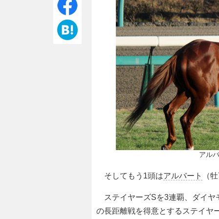
アル
そしてもう1頭は
アルバート
（牡
ステイヤーズSを3連覇、ダイヤモ
の長距離戦を得意とするステイヤ