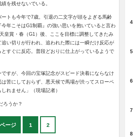
成績を残せないでいる。
バートも今年で7歳。引退の二文字が頭をよぎる馬齢
『今年こそはG1制覇』の強い思いを抱いていると言わ
天皇賞・春（G1）後、ここを目標に調整してきたみ
て追い切りが行われ、追われた際には一瞬だけ反応が
るとすぐに反応。普段どおりに仕上がっているようで
ですが、今回の宝塚記念がスピード決着にならなけ
悪は苦にしておらず、悪天候で馬場が渋ってスローペ
もしれません」（現場記者）
だろうか？
ページ
1
2