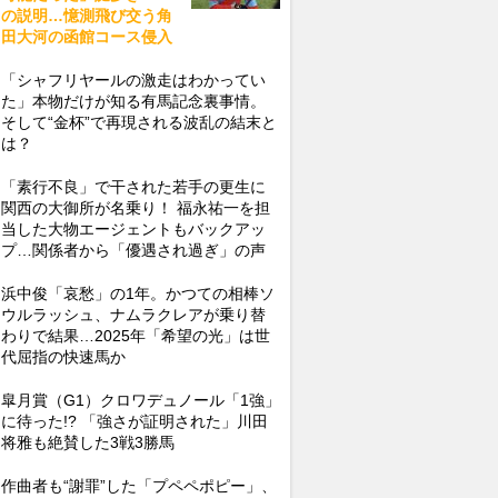
の説明…憶測飛び交う角
田大河の函館コース侵入
「シャフリヤールの激走はわかってい
た」本物だけが知る有馬記念裏事情。
そして“金杯”で再現される波乱の結末と
は？
「素行不良」で干された若手の更生に
関西の大御所が名乗り！ 福永祐一を担
当した大物エージェントもバックアッ
プ…関係者から「優遇され過ぎ」の声
浜中俊「哀愁」の1年。かつての相棒ソ
ウルラッシュ、ナムラクレアが乗り替
わりで結果…2025年「希望の光」は世
代屈指の快速馬か
皐月賞（G1）クロワデュノール「1強」
に待った!? 「強さが証明された」川田
将雅も絶賛した3戦3勝馬
作曲者も“謝罪”した「プペペポピー」、