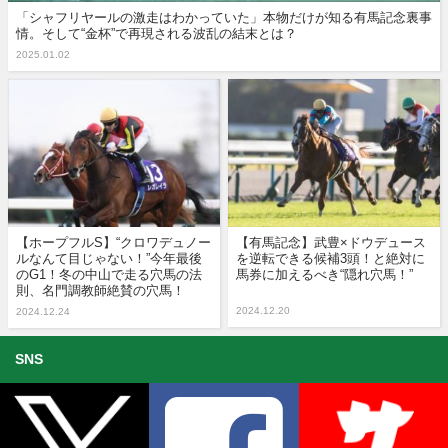
「シャフリヤールの激走はわかっていた」本物だけが知る有馬記念裏事
情。そして“金杯”で再現される波乱の結末とは？
2025.01.02
【ホープフルS】“クロワデュノー
【有馬記念】武豊×ドウデュース
ルなんて目じゃない！”今年最後
を逆転できる候補3頭！と絶対に
のG1！冬の中山で走る穴馬の法
馬券に加えるべき“隠れ穴馬！”
則、名門調教師絶賛の穴馬！
2024.12.20
2024.12.24
SNS