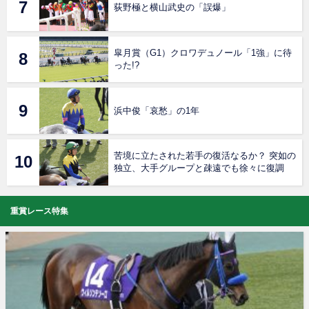
荻野極と横山武史の「誤爆」
皐月賞（G1）クロワデュノール「1強」に待
った!?
浜中俊「哀愁」の1年
苦境に立たされた若手の復活なるか？ 突如の
独立、大手グループと疎遠でも徐々に復調
重賞レース特集