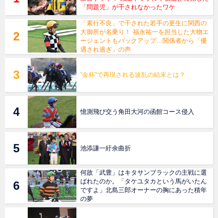
「問題児」が干されなかったワケ
「素行不良」で干された若手の更生に関西の
大御所が名乗り！ 福永祐一を担当した大物エ
ージェントもバックアップ…関係者から「優
遇され過ぎ」の声
“金杯”で再現される波乱の結末とは？
憶測飛び交う角田大河の函館コース侵入
池添謙一紆余曲折
何故「武豊」はキタサンブラックの主戦に選
ばれたのか。「タケユタカという馬がいたん
ですよ」北島三郎オーナーの胸にあった積年
の夢