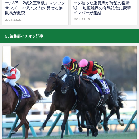
ールVS「2歳女王撃破」マジック
ャを破った重賞馬が待望の復帰
サンズ！ 非凡な才能を見せる無
戦！ 短距離界の有馬記念に豪華
敗馬が激突
メンバーが集結
2024.12.15
2024.12.22
GJ編集部イチオシ記事