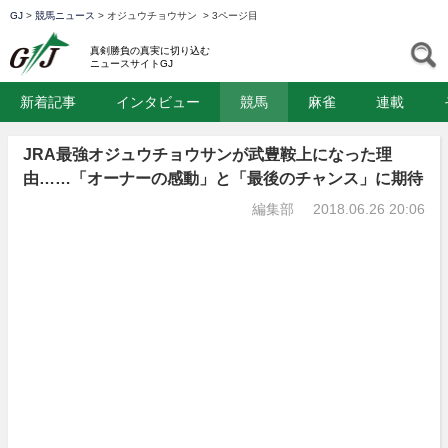
GJ
>
競馬ニュース
>
オジュウチョウサン
>
3ページ目
GJ
S
真剣勝負の真実に切り込む
ニュースサイトGJ
新着記事
インタビュー
競馬
麻雀
連載
JRA最強オジュウチョウサンが武豊鞍上になった理
由……「オーナーの感動」と「最後のチャンス」に期待
編集部
2018.06.26 20:06