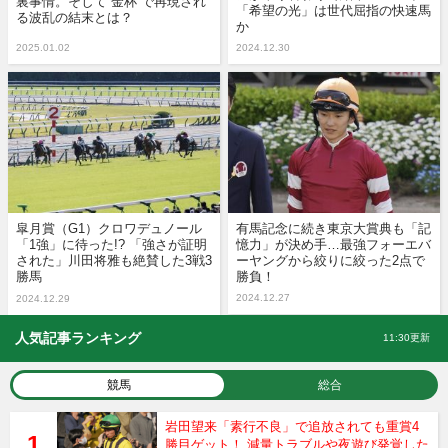
裏事情。そして“金杯”で再現され
「希望の光」は世代屈指の快速馬
る波乱の結末とは？
か
2025.01.02
2024.12.30
皐月賞（G1）クロワデュノール
有馬記念に続き東京大賞典も「記
「1強」に待った!? 「強さが証明
憶力」が決め手…最強フォーエバ
された」川田将雅も絶賛した3戦3
ーヤングから絞りに絞った2点で
勝馬
勝負！
2024.12.27
2024.12.29
人気記事ランキング
11:30更新
競馬
総合
岩田望来「素行不良」で追放されても重賞4
勝目ゲット！ 減量トラブルや夜遊び発覚した