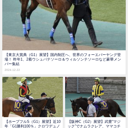
【東京大賞典（G1）展望】国内制圧へ、世界のフォーエバーヤング登
場！ 昨年1、2着ウシュバテソーロ＆ウィルソンテソーロなど豪華メン
バー集結
2024.12.22
【ホープフルS（G1）展望】近10
【阪神C（G2）展望】武豊“マジ
年「G1勝利100％」クロワデュノ
ック”でナムラクレア、ママコチ