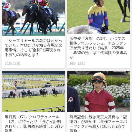
浜中俊「哀愁」の1年。かつての
「シャフリヤールの激走はわかっ
相棒ソウルラッシュ、ナムラクレ
ていた」本物だけが知る有馬記念
アが乗り替わりで結果…2025年
裏事情。そして“金杯”で再現され
「希望の光」は世代屈指の快速馬
る波乱の結末とは？
か
2025.01.02
2024.12.30
皐月賞（G1）クロワデュノール
有馬記念に続き東京大賞典も「記
「1強」に待った!? 「強さが証明
憶力」が決め手…最強フォーエバ
された」川田将雅も絶賛した3戦3
ーヤングから絞りに絞った2点で
勝馬
勝負！