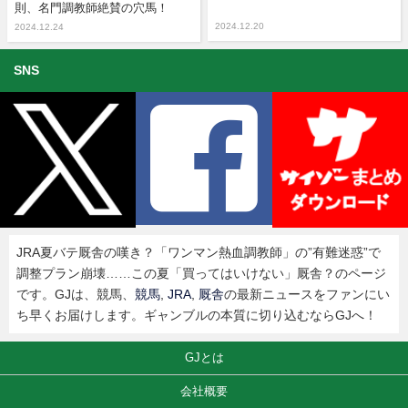
則、名門調教師絶賛の穴馬！
2024.12.20
2024.12.24
SNS
JRA夏バテ厩舎の嘆き？「ワンマン熱血調教師」の”有難迷惑”で
調整プラン崩壊……この夏「買ってはいけない」厩舎？のページ
です。GJは、競馬、
競馬
,
JRA
,
厩舎
の最新ニュースをファンにい
ち早くお届けします。ギャンブルの本質に切り込むならGJへ！
GJとは
会社概要