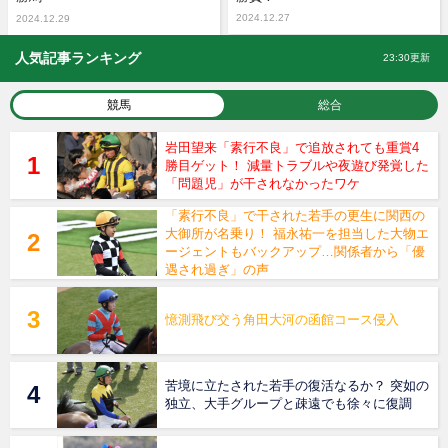
2024.12.27
2024.12.29
人気記事ランキング
23:30更新
競馬
総合
岩田望来「素行不良」で追放されても重賞4
勝目ゲット！ 減量トラブルや夜遊び発覚した
「問題児」が干されなかったワケ
「素行不良」で干された若手の更生に関西の
大御所が名乗り！ 福永祐一を担当した大物エ
ージェントもバックアップ…関係者から「優
遇され過ぎ」の声
憶測飛び交う角田大河の函館コース侵入
苦境に立たされた若手の復活なるか？ 突如の
独立、大手グループと疎遠でも徐々に復調