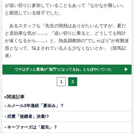
が追い切りに参加していることもあって『なかなか難しい』
と困惑している様子でした。
あるスタッフも『先生の情熱はありがたいんですが、夏だ
と逆効果な気が……』『追い切りに乗ると、どうしても時計
が速くなるから……』と、熱血調教師の”でしゃばり”が有難迷
惑となって、悩まされている人も少なくないとか」（競馬記
者）
ウチはずっと夏場が"鬼門"になってるね」ともぼやいていた
1
2
●
関連記事
ルメール3年連続「夏休み」？
武豊「後継者」決着!?
キーファーズは「庭先」？