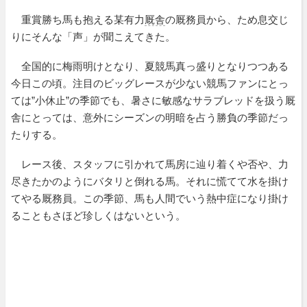
重賞勝ち馬も抱える某有力
厩舎
の厩務員から、ため息交じ
りにそんな「声」が聞こえてきた。
全国的に梅雨明けとなり、夏競馬真っ盛りとなりつつある
今日この頃。注目のビッグレースが少ない競馬ファンにとっ
ては”小休止”の季節でも、暑さに敏感なサラブレッドを扱う厩
舎にとっては、意外にシーズンの明暗を占う勝負の季節だっ
たりする。
レース後、スタッフに引かれて馬房に辿り着くや否や、力
尽きたかのようにバタリと倒れる馬。それに慌てて水を掛け
てやる厩務員。この季節、馬も人間でいう熱中症になり掛け
ることもさほど珍しくはないという。