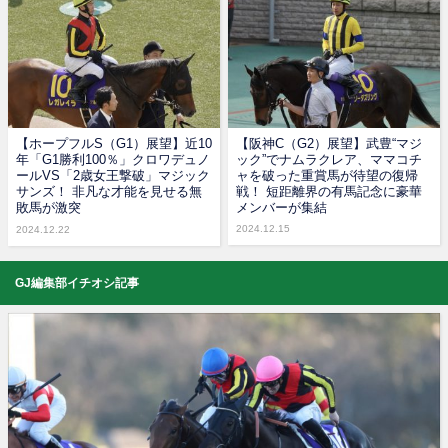
【ホープフルS（G1）展望】近10
【阪神C（G2）展望】武豊“マジ
年「G1勝利100％」クロワデュノ
ック”でナムラクレア、ママコチ
ールVS「2歳女王撃破」マジック
ャを破った重賞馬が待望の復帰
サンズ！ 非凡な才能を見せる無
戦！ 短距離界の有馬記念に豪華
敗馬が激突
メンバーが集結
2024.12.15
2024.12.22
GJ編集部イチオシ記事