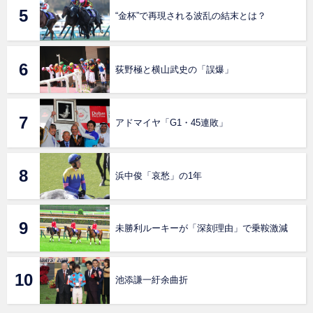
“金杯”で再現される波乱の結末とは？
荻野極と横山武史の「誤爆」
アドマイヤ「G1・45連敗」
浜中俊「哀愁」の1年
未勝利ルーキーが「深刻理由」で乗鞍激減
池添謙一紆余曲折