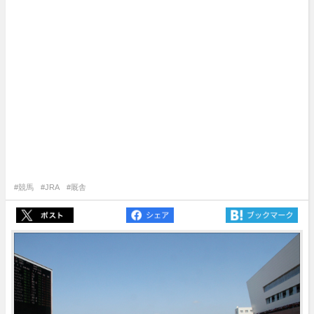
#競馬
#JRA
#厩舎