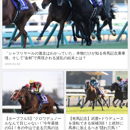
「シャフリヤールの激走はわかっていた」本物だけが知る有馬記念裏事
情。そして“金杯”で再現される波乱の結末とは？
2025.01.02
【ホープフルS】“クロワデュノー
【有馬記念】武豊×ドウデュース
ルなんて目じゃない！”今年最後
を逆転できる候補3頭！と絶対に
のG1！冬の中山で走る穴馬の法
馬券に加えるべき“隠れ穴馬！”