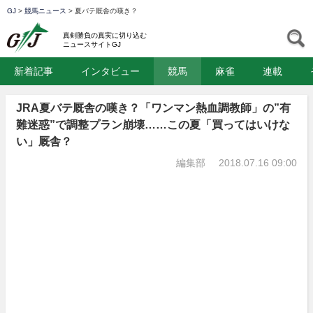
GJ
>
競馬ニュース
>
夏バテ厩舎の嘆き？
GJ
S
真剣勝負の真実に切り込む
ニュースサイトGJ
新着記事
インタビュー
競馬
麻雀
連載
JRA夏バテ厩舎の嘆き？「ワンマン熱血調教師」の”有
難迷惑”で調整プラン崩壊……この夏「買ってはいけな
い」厩舎？
編集部
2018.07.16 09:00