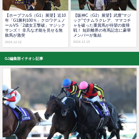
【ホープフルS（G1）展望】近10
【阪神C（G2）展望】武豊“マジ
年「G1勝利100％」クロワデュノ
ック”でナムラクレア、ママコチ
ールVS「2歳女王撃破」マジック
ャを破った重賞馬が待望の復帰
サンズ！ 非凡な才能を見せる無
戦！ 短距離界の有馬記念に豪華
敗馬が激突
メンバーが集結
2024.12.15
2024.12.22
GJ編集部イチオシ記事