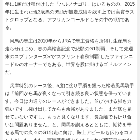
年に1頭だけ種付けした「ハルノナゴリ」はいるものの、2015
年に生まれた現3歳馬の99頭が競走成績を残す上では実質ラス
トクロップとなる。アフリカンゴールドもその中の1頭であ
る。
同馬の馬主は2010年からJRAで馬主資格を所得し生産馬を
走らせはじめ、春の高松宮記念で悲願のG1制覇、そして先週
末のスプリンターズSで”スプリント春秋制覇”したファインニ
ードルのオーナーでもある、世界を股に掛ける
ゴドルフィン
だ。
兵庫特別のレース後、5度に渡り手綱を握った松若風馬騎手
は「前回から馬が良くなって引き続き良い状態を保っていま
す。今日は力通りのレースができました。並びかける脚も力
強いですし抜け出してからも余裕がありました。まだ底を見
せていないですし、もっと良くなります。長距離でも折り合
いは問題ありません」と、同馬を讃えるとともに、期待を寄
せる馬での久々のG1出走に向け、鞍上アピールも伝わるコメ