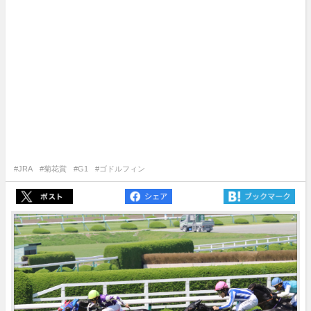
#JRA
#菊花賞
#G1
#ゴドルフィン