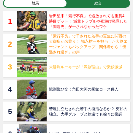
競馬
総合
岩田望来「素行不良」で追放されても重賞4
勝目ゲット！ 減量トラブルや夜遊び発覚した
「問題児」が干されなかったワケ
「素行不良」で干された若手の更生に関西の
大御所が名乗り！ 福永祐一を担当した大物エ
ージェントもバックアップ…関係者から「優
遇され過ぎ」の声
未勝利ルーキーが「深刻理由」で乗鞍激減
憶測飛び交う角田大河の函館コース侵入
苦境に立たされた若手の復活なるか？ 突如の
独立、大手グループと疎遠でも徐々に復調