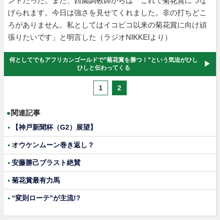
ントだった。また、西園調教師からは「これで
菊花賞
につな
げられます。今日は強さを見せてくれました。非の打ちどこ
ろがありません。私としてはイコピコ以来の菊花賞に向け頑
張りたいです」と明言した（ラジオNIKKEIより）
何としてでもアフリカンゴールドで”菊花賞を勝つ！”という気迫がひし
ひしと伝わってくる
1
2
●
関連記事
【神戸新聞杯（G2）展望】
オウケンムーン巻き返し？
安藤勝己ブラスト絶賛
菊花賞最有力馬
“変則ローテ”が主流!?