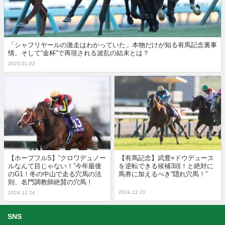
「シャフリヤールの激走はわかっていた」本物だけが知る有馬記念裏事
情。そして“金杯”で再現される波乱の結末とは？
2025.01.02
【ホープフルS】“クロワデュノー
【有馬記念】武豊×ドウデュース
ルなんて目じゃない！”今年最後
を逆転できる候補3頭！と絶対に
のG1！冬の中山で走る穴馬の法
馬券に加えるべき“隠れ穴馬！”
則、名門調教師絶賛の穴馬！
2024.12.20
2024.12.24
SNS