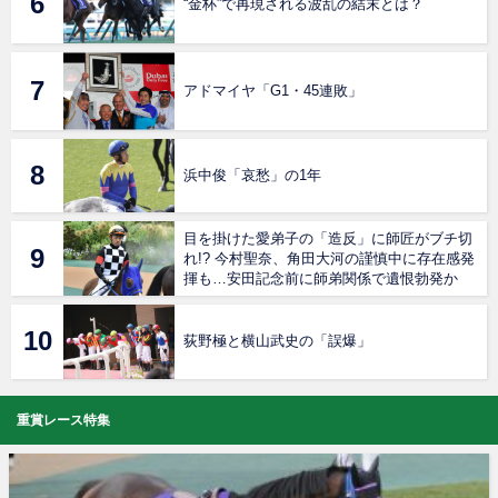
“金杯”で再現される波乱の結末とは？
アドマイヤ「G1・45連敗」
浜中俊「哀愁」の1年
目を掛けた愛弟子の「造反」に師匠がブチ切
れ!? 今村聖奈、角田大河の謹慎中に存在感発
揮も…安田記念前に師弟関係で遺恨勃発か
荻野極と横山武史の「誤爆」
重賞レース特集