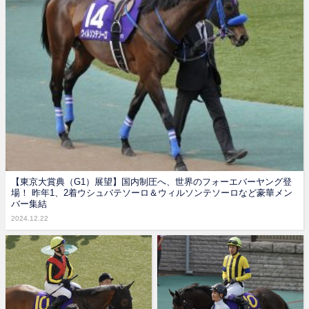
【東京大賞典（G1）展望】国内制圧へ、世界のフォーエバーヤング登
場！ 昨年1、2着ウシュバテソーロ＆ウィルソンテソーロなど豪華メン
バー集結
2024.12.22