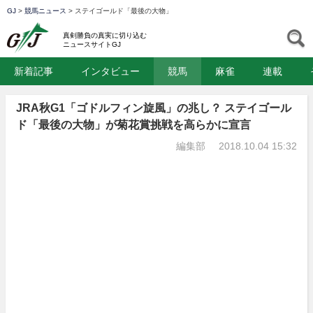
GJ
>
競馬ニュース
>
ステイゴールド「最後の大物」
GJ
S
真剣勝負の真実に切り込む
ニュースサイトGJ
新着記事
インタビュー
競馬
麻雀
連載
JRA秋G1「ゴドルフィン旋風」の兆し？ ステイゴール
ド「最後の大物」が菊花賞挑戦を高らかに宣言
編集部
2018.10.04 15:32