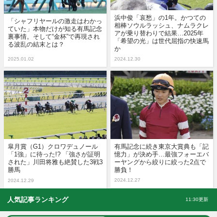
浜中俊「哀愁」の1年。かつての
「シャフリヤールの激走はわかっ
相棒ソウルラッシュ、ナムラクレ
ていた」本物だけが知る有馬記念
アが乗り替わりで結果…2025年
裏事情。そして“金杯”で再現され
「希望の光」は世代屈指の快速馬
る波乱の結末とは？
か
2025.01.02
2024.12.30
皐月賞（G1）クロワデュノール
有馬記念に続き東京大賞典も「記
「1強」に待った!? 「強さが証明
憶力」が決め手…最強フォーエバ
された」川田将雅も絶賛した3戦3
ーヤングから絞りに絞った2点で
勝馬
勝負！
2024.12.27
2024.12.29
人気記事ランキング
11:30更新