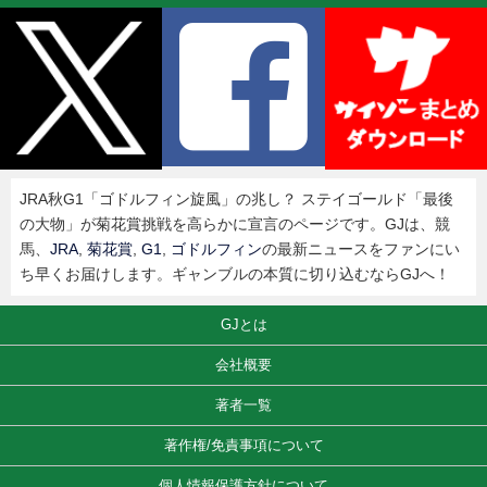
JRA秋G1「ゴドルフィン旋風」の兆し？ ステイゴールド「最後
の大物」が菊花賞挑戦を高らかに宣言のページです。GJは、競
馬、
JRA
,
菊花賞
,
G1
,
ゴドルフィン
の最新ニュースをファンにい
ち早くお届けします。ギャンブルの本質に切り込むならGJへ！
GJとは
会社概要
著者一覧
著作権/免責事項について
個人情報保護方針について