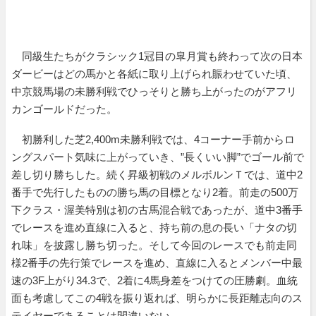
同級生たちがクラシック1冠目の皐月賞も終わって次の日本
ダービーはどの馬かと各紙に取り上げられ賑わせていた頃、
中京競馬場の未勝利戦でひっそりと勝ち上がったのがアフリ
カンゴールドだった。
初勝利した芝2,400m未勝利戦では、4コーナー手前からロ
ングスパート気味に上がっていき、”長くいい脚”でゴール前で
差し切り勝ちした。続く昇級初戦のメルボルンＴでは、道中2
番手で先行したものの勝ち馬の目標となり2着。前走の500万
下クラス・渥美特別は初の古馬混合戦であったが、道中3番手
でレースを進め直線に入ると、持ち前の息の長い「ナタの切
れ味」を披露し勝ち切った。そして今回のレースでも前走同
様2番手の先行策でレースを進め、直線に入るとメンバー中最
速の3F上がり34.3で、2着に4馬身差をつけての圧勝劇。血統
面も考慮してこの4戦を振り返れば、明らかに長距離志向のス
テイヤーであることは間違いない。