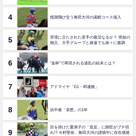
憶測飛び交う角田大河の函館コース侵入
苦境に立たされた若手の復活なるか？ 突如の
独立、大手グループと疎遠でも徐々に復調
“金杯”で再現される波乱の結末とは？
アドマイヤ「G1・45連敗」
浜中俊「哀愁」の1年
目を掛けた愛弟子の「造反」に師匠がブチ切
れ!? 今村聖奈、角田大河の謹慎中に存在感発