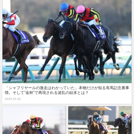
「シャフリヤールの激走はわかっていた」本物だけが知る有馬記念裏事
情。そして“金杯”で再現される波乱の結末とは？
2025.01.02