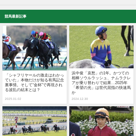
競馬最新記事
浜中俊「哀愁」の1年。かつての
「シャフリヤールの激走はわかっ
相棒ソウルラッシュ、ナムラクレ
ていた」本物だけが知る有馬記念
アが乗り替わりで結果…2025年
裏事情。そして“金杯”で再現され
「希望の光」は世代屈指の快速馬
る波乱の結末とは？
か
2025.01.02
2024.12.30