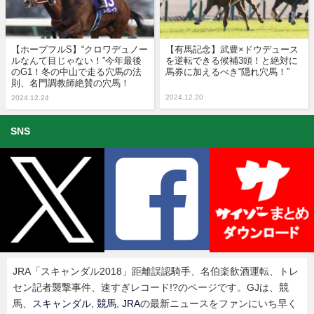
【ホープフルS】“クロワデュノー
【有馬記念】武豊×ドウデュース
ルなんて目じゃない！”今年最後
を逆転できる候補3頭！と絶対に
のG1！冬の中山で走る穴馬の法
馬券に加えるべき“隠れ穴馬！”
則、名門調教師絶賛の穴馬！
2024.12.20
2024.12.24
SNS
JRA「スキャンダル2018」距離誤認騎手、名伯楽飲酒運転、トレ
セン記者襲撃事件、速すぎレコード!?のページです。GJは、競
馬、
スキャンダル
,
競馬
,
JRA
の最新ニュースをファンにいち早く