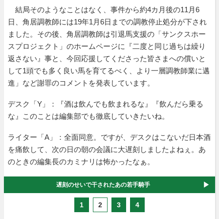
結局そのようなことはなく、事件から約4カ月後の11月6
日、角居調教師には19年1月6日までの調教停止処分が下され
ました。その後、角居調教師は引退馬支援の「サンクスホー
スプロジェクト」のホームページに『二度と同じ過ちは繰り
返さない』事と、今回応援してくださった皆さまへの償いと
して1頭でも多く良い馬を育てるべく、より一層調教師業に邁
進」など謝罪のコメントを発表しています。
デスク「Y」：『酒は飲んでも飲まれるな』『飲んだら乗る
な』このことは編集部でも徹底していきたいね。
ライター「A」：全面同意。ですが、デスクはこないだ日本酒
を痛飲して、次の日の朝の会議に大遅刻しましたよねぇ。あ
のときの編集長のカミナリは怖かったなぁ。
遅刻のせいで干されたあの若手騎手
1
2
3
4