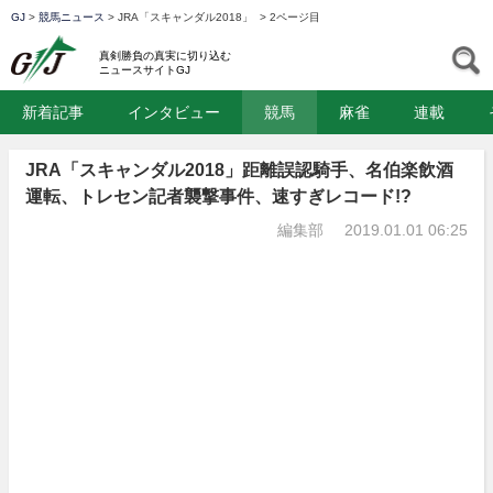
GJ
>
競馬ニュース
>
JRA「スキャンダル2018」
>
2ページ目
GJ
S
真剣勝負の真実に切り込む
ニュースサイトGJ
新着記事
インタビュー
競馬
麻雀
連載
JRA「スキャンダル2018」距離誤認騎手、名伯楽飲酒
運転、トレセン記者襲撃事件、速すぎレコード!?
編集部
2019.01.01 06:25