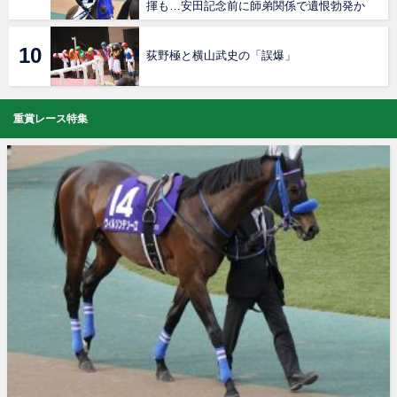
揮も…安田記念前に師弟関係で遺恨勃発か
荻野極と横山武史の「誤爆」
重賞レース特集