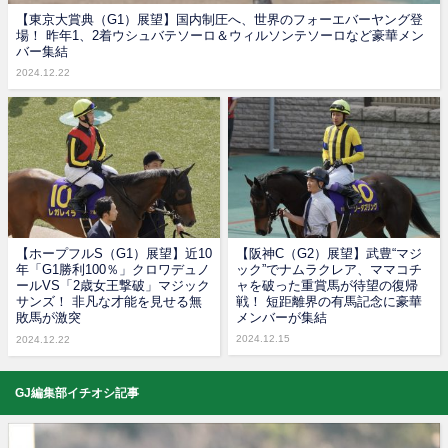
【東京大賞典（G1）展望】国内制圧へ、世界のフォーエバーヤング登
場！ 昨年1、2着ウシュバテソーロ＆ウィルソンテソーロなど豪華メン
バー集結
2024.12.22
【ホープフルS（G1）展望】近10
【阪神C（G2）展望】武豊“マジ
年「G1勝利100％」クロワデュノ
ック”でナムラクレア、ママコチ
ールVS「2歳女王撃破」マジック
ャを破った重賞馬が待望の復帰
サンズ！ 非凡な才能を見せる無
戦！ 短距離界の有馬記念に豪華
敗馬が激突
メンバーが集結
2024.12.15
2024.12.22
GJ編集部イチオシ記事