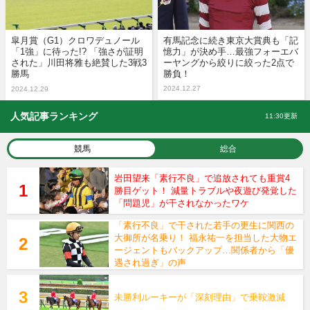
皐月賞（G1）クロワデュノール
有馬記念に続き東京大賞典も「記
「1強」に待った!? 「強さが証明
憶力」が決め手…最強フォーエバ
された」川田将雅も絶賛した3戦3
ーヤングから絞りに絞った2点で
勝馬
勝負！
2024.12.27
2024.12.29
人気記事ランキング
11:30更新
競馬
総合
岩田望来「素行不良」で追放されても重賞4
勝目ゲット！ 減量トラブルや夜遊び発覚した
「問題児」が干されなかったワケ
「素行不良」で干された若手の更生に関西の
大御所が名乗り！ 福永祐一を担当した大物エ
ージェントもバックアップ…関係者から「優
遇され過ぎ」の声
未勝利ルーキーが「深刻理由」で乗鞍激減