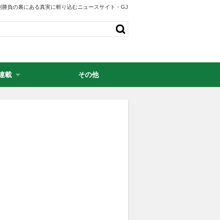
剣勝負の裏にある真実に斬り込むニュースサイト・GJ
連載
その他
・