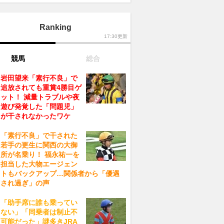
Ranking
17:30更新
競馬
総合
岩田望来「素行不良」で
追放されても重賞4勝目ゲ
ット！ 減量トラブルや夜
遊び発覚した「問題児」
が干されなかったワケ
「素行不良」で干された
若手の更生に関西の大御
所が名乗り！ 福永祐一を
担当した大物エージェン
トもバックアップ…関係者から「優遇
され過ぎ」の声
「助手席に誰も乗ってい
ない」「同乗者は制止不
可能だった」謎多きJRA