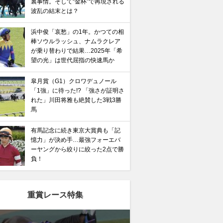
裏事情。そして“金杯”で再現される
波乱の結末とは？
浜中俊「哀愁」の1年。かつての相
棒ソウルラッシュ、ナムラクレア
が乗り替わりで結果…2025年「希
望の光」は世代屈指の快速馬か
皐月賞（G1）クロワデュノール
「1強」に待った!? 「強さが証明さ
れた」川田将雅も絶賛した3戦3勝
馬
有馬記念に続き東京大賞典も「記
憶力」が決め手…最強フォーエバ
ーヤングから絞りに絞った2点で勝
負！
重賞レース特集