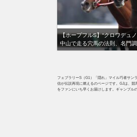
る有馬記念裏事情。そ
【ホープフルS】“クロワデュ
中山で走る穴馬の法則、名門調
フェブラリーS（G1）「隠れ」マイル巧者サン
信が伝説再現に燃えるのページです。GJは、競
をファンにいち早くお届けします。ギャンブルの