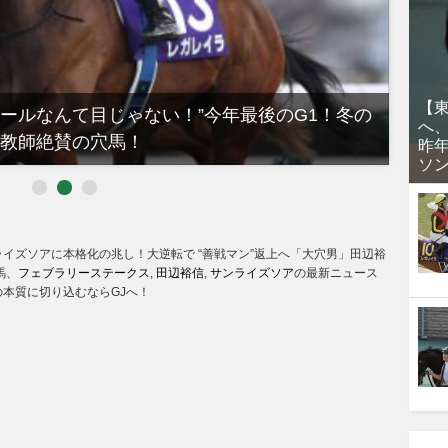
【
ノールなんて目じゃない！”今年最後のG1！冬の
【有
へ
教師絶賛の穴馬！
るべき
昨
ソ
ライズソアに本格化の兆し！大逆転で “善戦マン”返上へ「大穴男」田辺裕
馬、
フェブラリーステークス
,
田辺裕信
,
サンライズソア
の最新ニュース
本質に切り込むならGJへ！