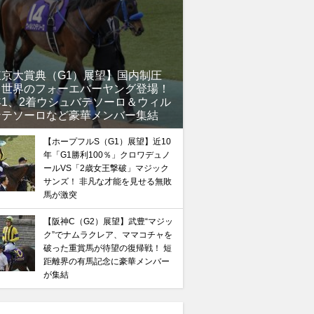
東京大賞典（G1）展望】国内制圧
馬記念】武豊×ドウデュースを逆転できる候補3頭！と絶
、世界のフォーエバーヤング登場！
“隠れ穴馬！”
年1、2着ウシュバテソーロ＆ウィル
ンテソーロなど豪華メンバー集結
【ホープフルS（G1）展望】近10
年「G1勝利100％」クロワデュノ
ールVS「2歳女王撃破」マジック
サンズ！ 非凡な才能を見せる無敗
馬が激突
【阪神C（G2）展望】武豊“マジッ
ク”でナムラクレア、ママコチャを
破った重賞馬が待望の復帰戦！ 短
距離界の有馬記念に豪華メンバー
が集結