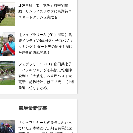
JRA戸崎圭太「覚醒」府中で躍
動、サンライズノヴァにも期待？
スタートダッシュ失敗も……
【フェブラリーS（G1）展望】武
豊インティVS藤田菜七子コパノキ
ッキング！ ダート界の覇権を懸け
た歴史的決戦開幕！
フェブラリーS（G1）藤田菜七子
コパノキッキング初共演に報道陣
殺到！「大波乱」へ自己ベスト大
更新「超抜時計」はアノ馬！【1週
前追い切りまとめ】
競馬最新記事
「シャフリヤールの激走はわかっ
ていた」本物だけが知る有馬記念