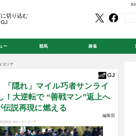
真
実に切り込む
GJ
ュー
競馬
麻雀
イズソア
GJ
1）「隠れ」マイル巧者サンライ
！大逆転で “善戦マン”返上へ
が伝説再現に燃える
編集部
#田辺裕信
,
#サンライズソア