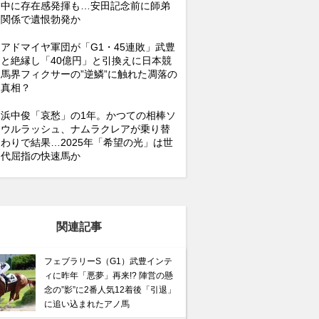
中に存在感発揮も…安田記念前に師弟
関係で遺恨勃発か
アドマイヤ軍団が「G1・45連敗」武豊
と絶縁し「40億円」と引換えに日本競
馬界フィクサーの”逆鱗”に触れた凋落の
真相？
浜中俊「哀愁」の1年。かつての相棒ソ
ウルラッシュ、ナムラクレアが乗り替
わりで結果…2025年「希望の光」は世
代屈指の快速馬か
関連記事
フェブラリーS（G1）武豊インテ
ィに昨年「悪夢」再来!? 陣営の懸
念の”影”に2番人気12着後「引退」
に追い込まれたアノ馬