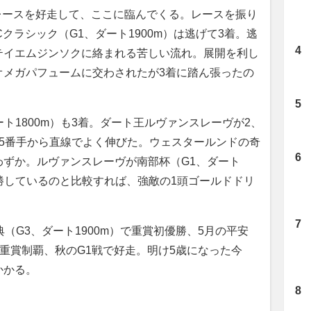
レースを好走して、ここに臨んでくる。レースを振り
クラシック（G1、ダート1900m）は逃げて3着。逃
テイエムジンソクに絡まれる苦しい流れ。展開を利し
オメガパフュームに交わされたが3着に踏ん張ったの
ト1800m）も3着。ダート王ルヴァンスレーヴが2、
5番手から直線でよく伸びた。ウェスタールンドの奇
わずか。ルヴァンスレーヴが南部杯（G1、ダート
完勝しているのと比較すれば、強敵の1頭ゴールドドリ
（G3、ダート1900m）で重賞初優勝、5月の平安
目の重賞制覇、秋のG1戦で好走。明け5歳になった今
かかる。