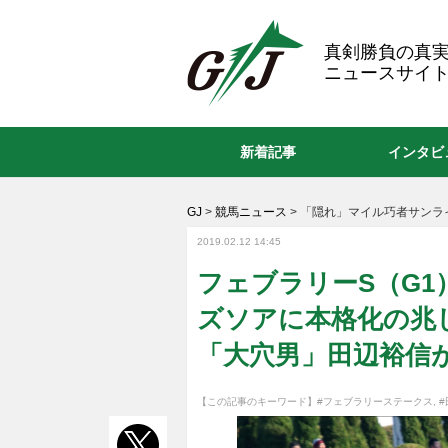
GJ
真剣勝負の真
ニュースサイト
新着記事
インタビ
GJ
>
競馬ニュース
>
「隠れ」マイル巧者サンラ
2019.02.12 14:45
フェブラリーS（G
ズソアに本格化の兆し
「大穴男」田辺裕信
【この記事のキーワード】
#フェブラリーステークス
,