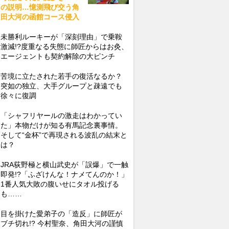
の説明…憶測飛び交う角
田大河の函館コース侵入
未勝利ルーキーが「深刻理由」で乗鞍
激減!?度重なる失態に師匠からはお灸、
エージェントも契約解除の大ピンチ
苦境に立たされた若手の復活なるか？
突如の独立、大手グループと疎遠でも
徐々に復調
「シャフリヤールの激走はわかってい
た」本物だけが知る有馬記念裏事情。
そして“金杯”で再現される波乱の結末と
は？
JRA荻野極と横山武史が「誤爆」で一触
即発!?「ふざけんな！ナメてんのか！」
1番人気大敗の腹いせにタオル投げる
も……
目を掛けた愛弟子の「造反」に師匠が
ブチ切れ!? 今村聖奈、角田大河の謹慎