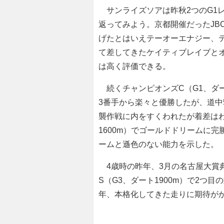
サンライズソアは昨秋2つのG1
返ってみよう。京都開催だったJBC
げたとはいえテーオーエナジー、
て差してきたケイティブレイブと
は高く評価できる。
続くチャンピオンズC（G1、ダー
3番手から楽々と優勝したが、道中
襲作戦に内をすくわれたが着差は
1600m）でゴールドドリームに
ームと遜色のない能力を示した。
4歳時の昨年、3月の名古屋大賞典
S（G3、ダート1900m）で2つ
年、本格化してきた走りに期待が