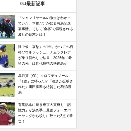
GJ最新記事
「シャフリヤールの激走はわかっ
ていた」本物だけが知る有馬記念
裏事情。そして“金杯”で再現される
波乱の結末とは？
浜中俊「哀愁」の1年。かつての相
棒ソウルラッシュ、ナムラクレア
が乗り替わりで結果…2025年「希
望の光」は世代屈指の快速馬か
皐月賞（G1）クロワデュノール
「1強」に待った!? 「強さが証明さ
れた」川田将雅も絶賛した3戦3勝
馬
有馬記念に続き東京大賞典も「記
憶力」が決め手…最強フォーエバ
ーヤングから絞りに絞った2点で勝
負！