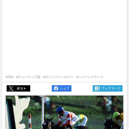
#JRA
#チューリップ賞
#ダノンファンタジー
#シェーングランツ