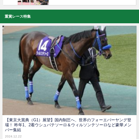
重賞レース特集
【東京大賞典（G1）展望】国内制圧へ、世界のフォーエバーヤング登
場！ 昨年1、2着ウシュバテソーロ＆ウィルソンテソーロなど豪華メン
バー集結
2024.12.22