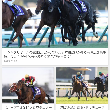
「シャフリヤールの激走はわかっていた」本物だけが知る有馬記念裏事
情。そして“金杯”で再現される波乱の結末とは？
2025.01.02
【ホープフルS】“クロワデュノー
【有馬記念】武豊×ドウデュース