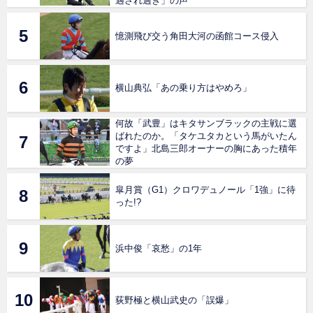
遇され過ぎ」の声
憶測飛び交う角田大河の函館コース侵入
横山典弘「あの乗り方はやめろ」
何故「武豊」はキタサンブラックの主戦に選
ばれたのか。「タケユタカという馬がいたん
ですよ」北島三郎オーナーの胸にあった積年
の夢
皐月賞（G1）クロワデュノール「1強」に待
った!?
浜中俊「哀愁」の1年
荻野極と横山武史の「誤爆」