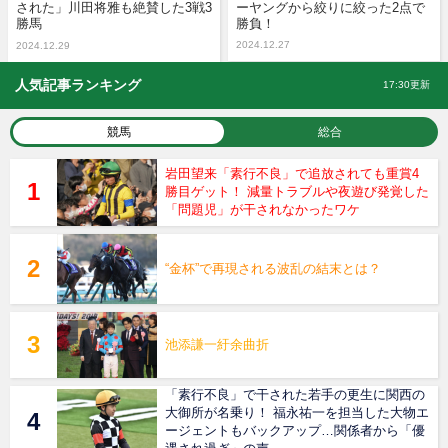
された」川田将雅も絶賛した3戦3
ーヤングから絞りに絞った2点で
勝馬
勝負！
2024.12.27
2024.12.29
人気記事ランキング
17:30更新
競馬
総合
岩田望来「素行不良」で追放されても重賞4
勝目ゲット！ 減量トラブルや夜遊び発覚した
「問題児」が干されなかったワケ
“金杯”で再現される波乱の結末とは？
池添謙一紆余曲折
「素行不良」で干された若手の更生に関西の
大御所が名乗り！ 福永祐一を担当した大物エ
ージェントもバックアップ…関係者から「優