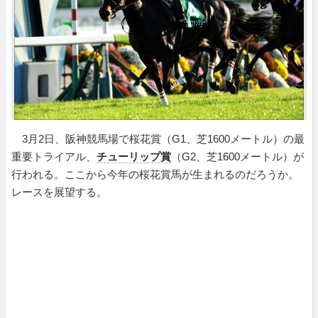
3月2日、阪神競馬場で桜花賞（G1、芝1600メートル）の最
重要トライアル、
チューリップ賞
（G2、芝1600メートル）が
行われる。ここから今年の桜花賞馬が生まれるのだろうか。
レースを展望する。