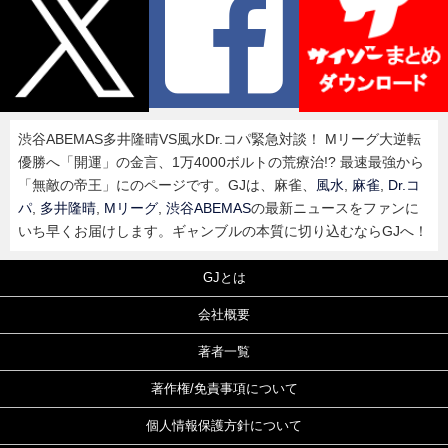
渋谷ABEMAS多井隆晴VS風水Dr.コパ緊急対談！ Mリーグ大逆転
優勝へ「開運」の金言、1万4000ボルトの荒療治!? 最速最強から
「無敵の帝王」にのページです。GJは、麻雀、
風水
,
麻雀
,
Dr.コ
パ
,
多井隆晴
,
Mリーグ
,
渋谷ABEMAS
の最新ニュースをファンに
いち早くお届けします。ギャンブルの本質に切り込むならGJへ！
GJとは
会社概要
著者一覧
著作権/免責事項について
個人情報保護方針について