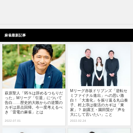
麻雀最新記事
Mリーグ赤坂ドリブンズ「逆転セ
萩原聖人「95％は辞めるつもりだ
ミファイナル進出」への思い激
った」Mリーグ「引退」について
白！「大進化」を振り返る丸山奏
告白……歴史的大敗からの逆襲の
子、村上淳は復活のカギは「東
カギは原点回帰。今一度考えるべ
家」？ 副露王・園田賢が「声を
き「雷電の麻雀」とは
大にして言いたい」こと
2022.07.01
2022.02.24