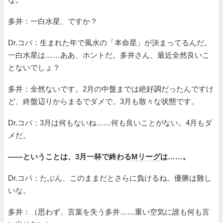
多井：一白水星、ですか？
Dr.コパ：生まれた年で風水の「本命星」が決まってるんだ。
一白水星は……ああ、ホントだ。多井さん、最近全然良いこ
とないでしょ？
多井：全然ないです。2月の中盤までは絶好調だったんですけ
ど、終盤辺りからまるでダメで。3月も散々な状態です。
Dr.コパ：3月は何もないね……何も良いことがない。4月もダ
メだ。
――ということは、3月一杯で終わる
Mリーグ
は……。
Dr.コパ：たぶん、このままだとさらに負けるね。優勝は難し
いな。
多井：（思わず、言葉を失う多井……重い空気に誰も何も言