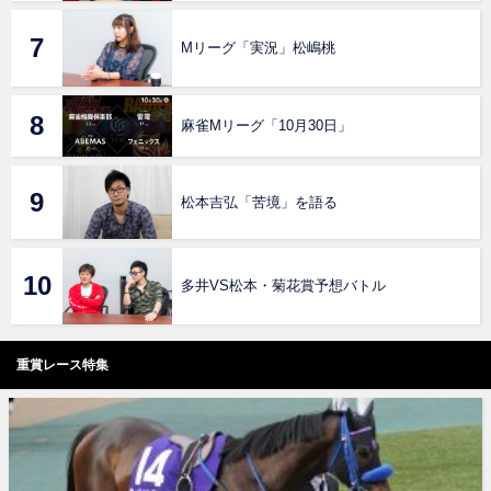
Mリーグ「実況」松嶋桃
麻雀Mリーグ「10月30日」
松本吉弘「苦境」を語る
多井VS松本・菊花賞予想バトル
重賞レース特集