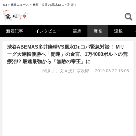
GJ
>
麻雀ニュース
>
麻雀・多井VS風水Dr.コパ対談！
マーチャン
S
新着記事
インタビュー
競馬
麻雀
連載
渋谷ABEMAS多井隆晴VS風水Dr.コパ緊急対談！ Mリ
ーグ大逆転優勝へ「開運」の金言、1万4000ボルトの荒
療治!? 最速最強から「無敵の帝王」に
聞き手、文＝浅井宗次郎
2019.03.22 16:05