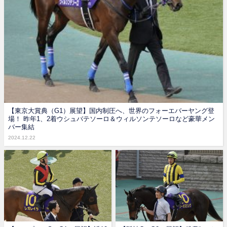
【東京大賞典（G1）展望】国内制圧へ、世界のフォーエバーヤング登
場！ 昨年1、2着ウシュバテソーロ＆ウィルソンテソーロなど豪華メン
バー集結
2024.12.22