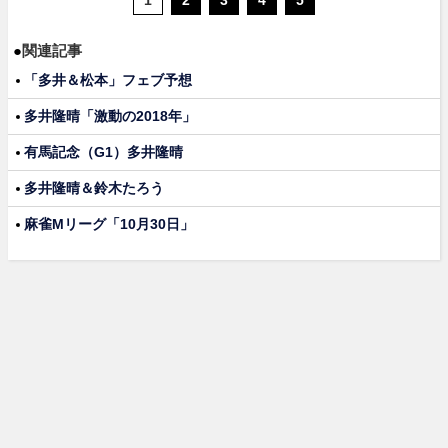
1
2
3
4
5
●
関連記事
「多井＆松本」フェブ予想
多井隆晴「激動の2018年」
有馬記念（G1）多井隆晴
多井隆晴＆鈴木たろう
麻雀Mリーグ「10月30日」