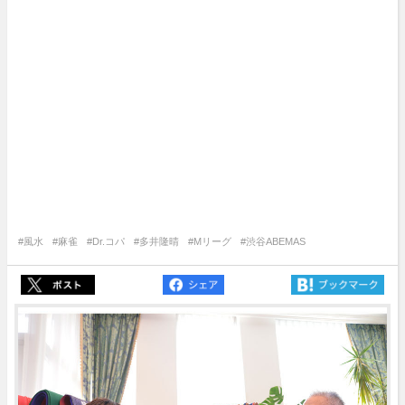
#風水
#麻雀
#Dr.コパ
#多井隆晴
#Mリーグ
#渋谷ABEMAS