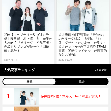
JRA【フェブラリーS（G1）予
多井隆晴×瀬戸熊直樹「最強位」
想】園田賢、村上淳、丸山奏子が
のMリーグ対談！ 禁断の「お
大攻略!? 『Mリーグ』初代王者・
前、ダサかったなあw」で号泣・
赤坂ドリブンズが魅せた「期待
多井がまさかのV字復活!? TEAM
値」馬券！
雷電「逆転ファイナル」が現実的
な2つの理由
2022.01.20
2022.02.19
人気記事ランキング
23:30更新
麻雀
総合
多井隆晴×佐々木寿人「No.1対談」実現！