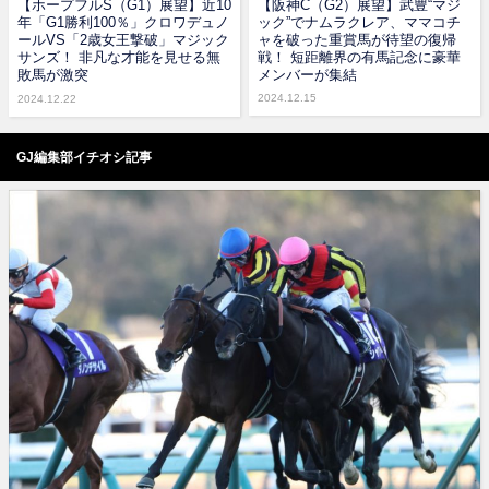
【ホープフルS（G1）展望】近10
【阪神C（G2）展望】武豊“マジ
年「G1勝利100％」クロワデュノ
ック”でナムラクレア、ママコチ
ールVS「2歳女王撃破」マジック
ャを破った重賞馬が待望の復帰
サンズ！ 非凡な才能を見せる無
戦！ 短距離界の有馬記念に豪華
敗馬が激突
メンバーが集結
2024.12.15
2024.12.22
GJ編集部イチオシ記事