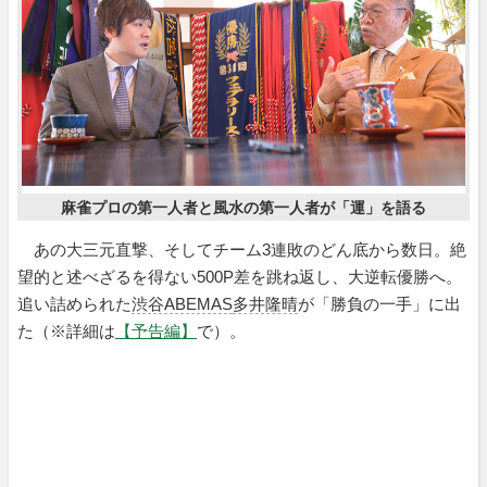
麻雀プロの第一人者と風水の第一人者が「運」を語る
あの大三元直撃、そしてチーム3連敗のどん底から数日。絶
望的と述べざるを得ない500P差を跳ね返し、大逆転優勝へ。
追い詰められた
渋谷ABEMAS
多井隆晴
が「勝負の一手」に出
た（※詳細は
【予告編】
で）。