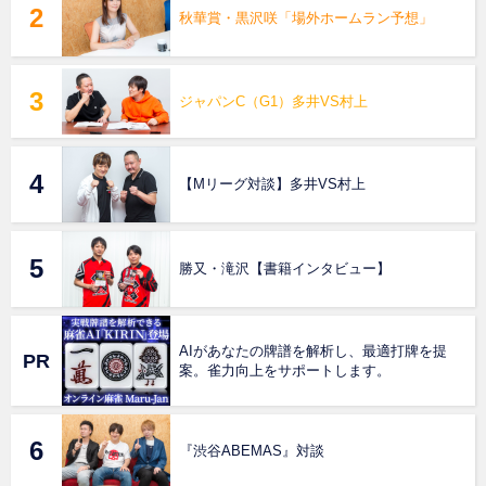
秋華賞・黒沢咲「場外ホームラン予想」
ジャパンC（G1）多井VS村上
【Mリーグ対談】多井VS村上
勝又・滝沢【書籍インタビュー】
AIがあなたの牌譜を解析し、最適打牌を提
案。雀力向上をサポートします。
『渋谷ABEMAS』対談