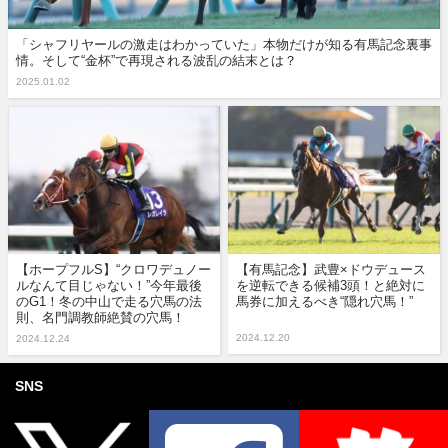
「シャフリヤールの激走はわかっていた」本物だけが知る有馬記念裏事
情。そして“金杯”で再現される波乱の結末とは？
2025.01.02
【ホープフルS】“クロワデュノー
【有馬記念】武豊×ドウデュース
ルなんて目じゃない！”今年最後
を逆転できる候補3頭！と絶対に
のG1！冬の中山で走る穴馬の法
馬券に加えるべき“隠れ穴馬！”
則、名門調教師絶賛の穴馬！
2024.12.20
2024.12.24
SNS