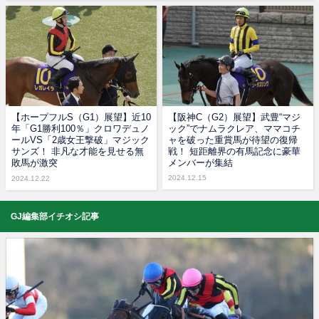
【ホープフルS（G1）展望】近10
【阪神C（G2）展望】武豊“マジ
年「G1勝利100％」クロワデュノ
ック”でナムラクレア、ママコチ
ールVS「2歳女王撃破」マジック
ャを破った重賞馬が待望の復帰
サンズ！ 非凡な才能を見せる無
戦！ 短距離界の有馬記念に豪華
敗馬が激突
メンバーが集結
2024.12.15
2024.12.22
GJ編集部イチオシ記事