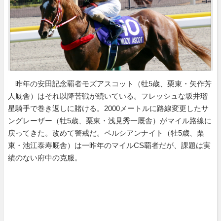
昨年の安田記念覇者モズアスコット（牡5歳、栗東・矢作芳
人厩舎）はそれ以降苦戦が続いている。フレッシュな坂井瑠
星騎手で巻き返しに賭ける。2000メートルに路線変更したサ
ングレーザー（牡5歳、栗東・浅見秀一厩舎）がマイル路線に
戻ってきた。改めて警戒だ。ペルシアンナイト（牡5歳、栗
東・池江泰寿厩舎）は一昨年のマイルCS覇者だが、課題は実
績のない府中の克服。