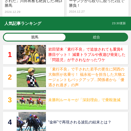
された」川田将雅も絶賛した3戦3
ーヤングから絞りに絞った2点で
勝馬
勝負！
2024.12.27
2024.12.29
人気記事ランキング
23:30更新
競馬
総合
岩田望来「素行不良」で追放されても重賞4
勝目ゲット！ 減量トラブルや夜遊び発覚した
「問題児」が干されなかったワケ
「素行不良」で干された若手の更生に関西の
大御所が名乗り！ 福永祐一を担当した大物エ
ージェントもバックアップ…関係者から「優
遇され過ぎ」の声
未勝利ルーキーが「深刻理由」で乗鞍激減
“金杯”で再現される波乱の結末とは？