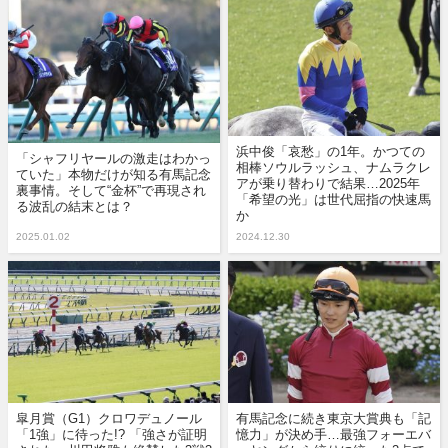
浜中俊「哀愁」の1年。かつての
「シャフリヤールの激走はわかっ
相棒ソウルラッシュ、ナムラクレ
ていた」本物だけが知る有馬記念
アが乗り替わりで結果…2025年
裏事情。そして“金杯”で再現され
「希望の光」は世代屈指の快速馬
る波乱の結末とは？
か
2025.01.02
2024.12.30
皐月賞（G1）クロワデュノール
有馬記念に続き東京大賞典も「記
「1強」に待った!? 「強さが証明
憶力」が決め手…最強フォーエバ