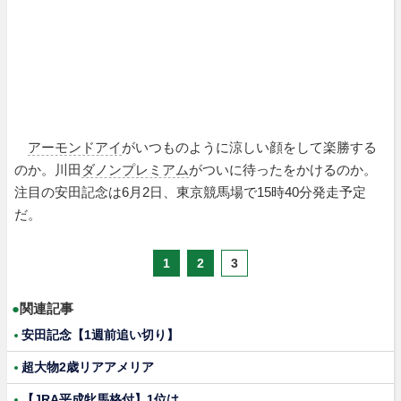
アーモンドアイ
がいつものように涼しい顔をして楽勝する
のか。川田
ダノンプレミアム
がついに待ったをかけるのか。
注目の安田記念は6月2日、東京競馬場で15時40分発走予定
だ。
1
2
3
●
関連記事
安田記念【1週前追い切り】
超大物2歳リアアメリア
【JRA平成牝馬格付】1位は