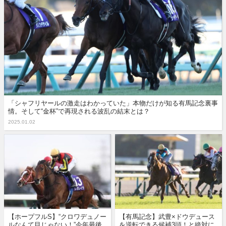
「シャフリヤールの激走はわかっていた」本物だけが知る有馬記念裏事
情。そして“金杯”で再現される波乱の結末とは？
2025.01.02
【ホープフルS】“クロワデュノー
【有馬記念】武豊×ドウデュース
ルなんて目じゃない！”今年最後
を逆転できる候補3頭！と絶対に