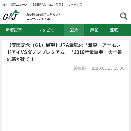
GJ
>
競馬ニュース
>
【安田記念（G1）展望】
>
3ページ目
GJ
S
真剣勝負の真実に切り込む
ニュースサイトGJ
新着記事
インタビュー
競馬
麻雀
連載
【安田記念（G1）展望】JRA最強の「激突」アーモン
ドアイVSダノンプレミアム、「2019年最重要」大一番
の幕が開く！
編集部
2019.05.26 15:35