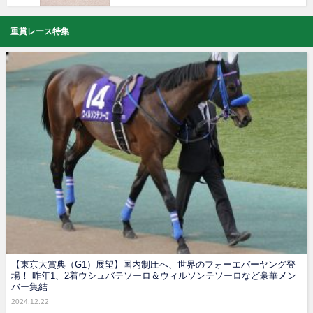
重賞レース特集
【東京大賞典（G1）展望】国内制圧へ、世界のフォーエバーヤング登
場！ 昨年1、2着ウシュバテソーロ＆ウィルソンテソーロなど豪華メン
バー集結
2024.12.22