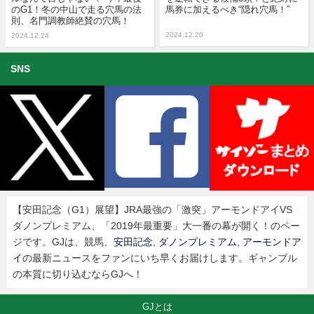
のG1！冬の中山で走る穴馬の法
馬券に加えるべき“隠れ穴馬！”
則、名門調教師絶賛の穴馬！
2024.12.20
2024.12.24
SNS
【安田記念（G1）展望】JRA最強の「激突」アーモンドアイVS
ダノンプレミアム、「2019年最重要」大一番の幕が開く！のペー
ジです。GJは、競馬、
安田記念
,
ダノンプレミアム
,
アーモンドア
イ
の最新ニュースをファンにいち早くお届けします。ギャンブル
の本質に切り込むならGJへ！
GJとは