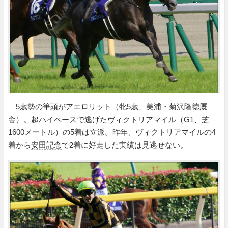
5歳勢の筆頭がアエロリット（牝5歳、美浦・菊沢隆徳厩
舎）。超ハイペースで逃げたヴィクトリアマイル（G1、芝
1600メートル）の5着は立派。昨年、ヴィクトリアマイルの4
着から
安田記念
で2着に好走した実績は見逃せない。