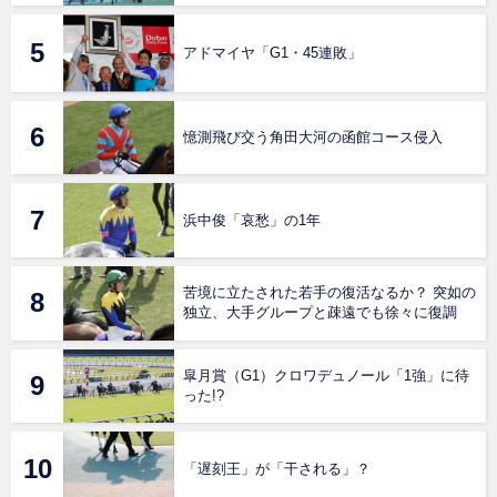
アドマイヤ「G1・45連敗」
憶測飛び交う角田大河の函館コース侵入
浜中俊「哀愁」の1年
苦境に立たされた若手の復活なるか？ 突如の
独立、大手グループと疎遠でも徐々に復調
皐月賞（G1）クロワデュノール「1強」に待
った!?
「遅刻王」が「干される」？