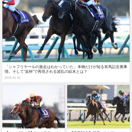
「シャフリヤールの激走はわかっていた」本物だけが知る有馬記念裏事
情。そして“金杯”で再現される波乱の結末とは？
2025.01.02