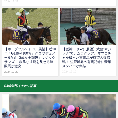
2024.12.22
【ホープフルS（G1）展望】近10
【阪神C（G2）展望】武豊“マジ
年「G1勝利100％」クロワデュノ
ック”でナムラクレア、ママコチ
ールVS「2歳女王撃破」マジック
ャを破った重賞馬が待望の復帰
サンズ！ 非凡な才能を見せる無
戦！ 短距離界の有馬記念に豪華
敗馬が激突
メンバーが集結
2024.12.15
2024.12.22
GJ編集部イチオシ記事