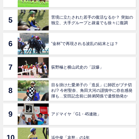
苦境に立たされた若手の復活なるか？ 突如の
独立、大手グループと疎遠でも徐々に復調
“金杯”で再現される波乱の結末とは？
荻野極と横山武史の「誤爆」
目を掛けた愛弟子の「造反」に師匠がブチ切
れ!? 今村聖奈、角田大河の謹慎中に存在感発
揮も…安田記念前に師弟関係で遺恨勃発か
アドマイヤ「G1・45連敗」
浜中俊「哀愁」の1年