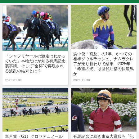
浜中俊「哀愁」の1年。かつての
「シャフリヤールの激走はわかっ
相棒ソウルラッシュ、ナムラクレ
ていた」本物だけが知る有馬記念
アが乗り替わりで結果…2025年
裏事情。そして“金杯”で再現され
「希望の光」は世代屈指の快速馬
る波乱の結末とは？
か
2025.01.02
2024.12.30
皐月賞（G1）クロワデュノール
有馬記念に続き東京大賞典も「記