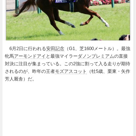
6月2日に行われる
安田記念
（G1、芝1600メートル）。最強
牝馬
アーモンドアイ
と最強マイラー
ダノンプレミアム
の直接
対決に注目が集まっている。この2強に割って入る走りが期待
されるのが、昨年の王者
モズアスコット
（牡5歳、栗東・矢作
芳人厩舎）だ。