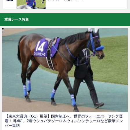
重賞レース特集
【東京大賞典（G1）展望】国内制圧へ、世界のフォーエバーヤング登
場！ 昨年1、2着ウシュバテソーロ＆ウィルソンテソーロなど豪華メン
バー集結