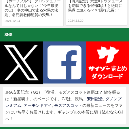
【ホープフルS】“クロワデュノー
【有馬記念】武豊×ドウデュース
ルなんて目じゃない！”今年最後
を逆転できる候補3頭！と絶対に
のG1！冬の中山で走る穴馬の法
馬券に加えるべき“隠れ穴馬！”
則、名門調教師絶賛の穴馬！
2024.12.20
2024.12.24
SNS
JRA安田記念（G1）「復活」モズアスコット連覇は？ 鍵を握る
は「新星騎手」のページです。GJは、競馬、
安田記念
,
ダノンプ
レミアム
,
アーモンドアイ
,
モズアスコット
の最新ニュースをファ
ンにいち早くお届けします。ギャンブルの本質に切り込むならGJ
へ！