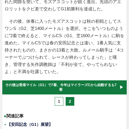
れた間隙を突いて、モズアスコットが鋭く進出。先頭のアエ
ロリットをクビ差で交わしてG1初勝利を達成した。
その後、休養に入ったモズアスコットは秋の初戦としてス
ワンS（G2、芝1400メートル）を選択。そこを”いつものよう
に”2着で終えると、マイルCS（G1、芝1600メートル）に駒を
進めた。マイルCSでは春の安田記念とは違い、1番人気に支
持されたものの、まさかの13着と大敗。ルメール騎手は「4コ
ーナーでぶつけられて、レースが終わってしまった」と嘆
き、管理する矢作調教師は「不利が全て。やってられない
よ」と不満を吐露していた。
その後は香港マイル（G1）で7着、今年はマイラーズCから始動するも7
着
1
2
●
関連記事
【安田記念（G1）展望】