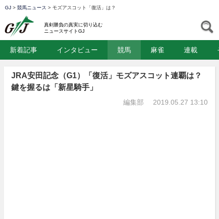
GJ
>
競馬ニュース
>
モズアスコット「復活」は？
GJ
S
真剣勝負の真実に切り込む
ニュースサイトGJ
新着記事
インタビュー
競馬
麻雀
連載
JRA安田記念（G1）「復活」モズアスコット連覇は？
鍵を握るは「新星騎手」
編集部
2019.05.27 13:10