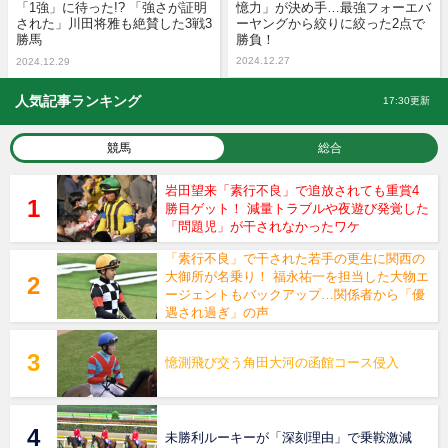
「1強」に待った!? 「強さが証明
憶力」が決め手…最強フォーエバ
された」川田将雅も絶賛した3戦3
ーヤングから絞りに絞った2点で
勝馬
勝負！
2024.12.27
2024.12.29
人気記事ランキング
17:30更新
競馬
総合
岩田望来「素行不良」で追放されても重賞4
勝目ゲット！ 減量トラブルや夜遊び発覚した
「問題児」が干されなかったワケ
「素行不良」で干された若手の更生に関西の
大御所が名乗り！ 福永祐一を担当した大物エ
ージェントもバックアップ…関係者から「優
遇され過ぎ」の声
憶測飛び交う角田大河の函館コース侵入
未勝利ルーキーが「深刻理由」で乗鞍激減