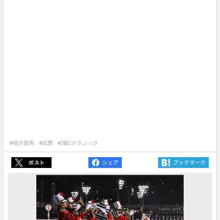
#地方競馬
#武豊
#JBCクラシック