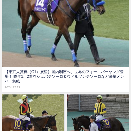
【東京大賞典（G1）展望】国内制圧へ、世界のフォーエバーヤング登
場！ 昨年1、2着ウシュバテソーロ＆ウィルソンテソーロなど豪華メン
バー集結
2024.12.22