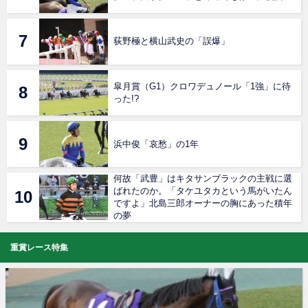
荻野極と横山武史の「誤爆」
皐月賞（G1）クロワデュノール「1強」に待
った!?
浜中俊「哀愁」の1年
何故「武豊」はキタサンブラックの主戦に選
ばれたのか。「タケユタカという馬がいたん
ですよ」北島三郎オーナーの胸にあった積年
の夢
重賞レース特集