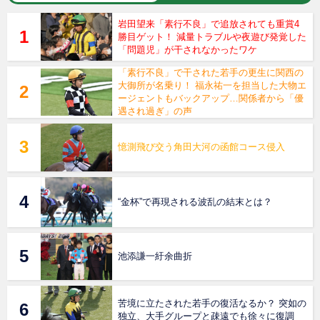
岩田望来「素行不良」で追放されても重賞4
勝目ゲット！ 減量トラブルや夜遊び発覚した
「問題児」が干されなかったワケ
「素行不良」で干された若手の更生に関西の
大御所が名乗り！ 福永祐一を担当した大物エ
ージェントもバックアップ…関係者から「優
遇され過ぎ」の声
憶測飛び交う角田大河の函館コース侵入
“金杯”で再現される波乱の結末とは？
池添謙一紆余曲折
苦境に立たされた若手の復活なるか？ 突如の
独立、大手グループと疎遠でも徐々に復調