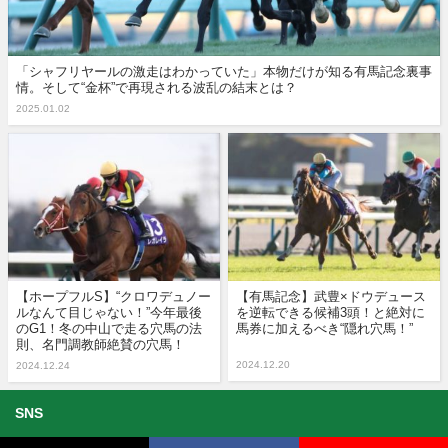
「シャフリヤールの激走はわかっていた」本物だけが知る有馬記念裏事
情。そして“金杯”で再現される波乱の結末とは？
2025.01.02
【ホープフルS】“クロワデュノー
【有馬記念】武豊×ドウデュース
ルなんて目じゃない！”今年最後
を逆転できる候補3頭！と絶対に
のG1！冬の中山で走る穴馬の法
馬券に加えるべき“隠れ穴馬！”
則、名門調教師絶賛の穴馬！
2024.12.20
2024.12.24
SNS