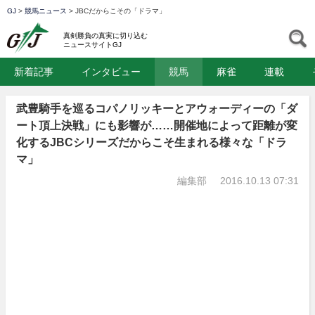
GJ
>
競馬ニュース
>
JBCだからこその「ドラマ」
GJ
S
真剣勝負の真実に切り込む
ニュースサイトGJ
新着記事
インタビュー
競馬
麻雀
連載
武豊騎手を巡るコパノリッキーとアウォーディーの「ダ
ート頂上決戦」にも影響が……開催地によって距離が変
化するJBCシリーズだからこそ生まれる様々な「ドラ
マ」
編集部
2016.10.13 07:31