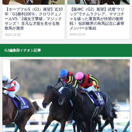
【ホープフルS（G1）展望】近10
【阪神C（G2）展望】武豊“マジ
年「G1勝利100％」クロワデュノ
ック”でナムラクレア、ママコチ
ールVS「2歳女王撃破」マジック
ャを破った重賞馬が待望の復帰
サンズ！ 非凡な才能を見せる無
戦！ 短距離界の有馬記念に豪華
敗馬が激突
メンバーが集結
2024.12.15
2024.12.22
GJ編集部イチオシ記事