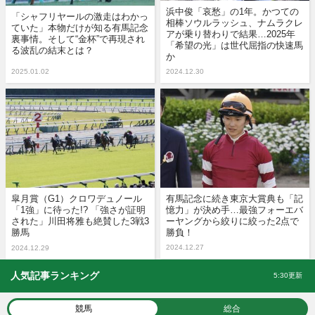
浜中俊「哀愁」の1年。かつての
「シャフリヤールの激走はわかっ
相棒ソウルラッシュ、ナムラクレ
ていた」本物だけが知る有馬記念
アが乗り替わりで結果…2025年
裏事情。そして“金杯”で再現され
「希望の光」は世代屈指の快速馬
る波乱の結末とは？
か
2025.01.02
2024.12.30
皐月賞（G1）クロワデュノール
有馬記念に続き東京大賞典も「記
「1強」に待った!? 「強さが証明
憶力」が決め手…最強フォーエバ
された」川田将雅も絶賛した3戦3
ーヤングから絞りに絞った2点で
勝馬
勝負！
2024.12.27
2024.12.29
人気記事ランキング
5:30更新
競馬
総合