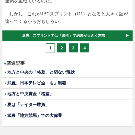
連覇を重ねているのだ。
しかし、これがJBCスプリント（G1）となると大きく話が
違ってくるからおもしろい。
過去、スプリントでは「適性」で結果が大きく左右
1
2
3
4
●
関連記事
地方と中央の「格差」と切ない現状
武豊、日本テレビ盃「も」制覇
地方と中央賞金「格差」
夏は「ナイター勝負」
武豊「地方競馬」での大偉業