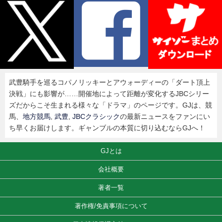
武豊騎手を巡るコパノリッキーとアウォーディーの「ダート頂上
決戦」にも影響が……開催地によって距離が変化するJBCシリー
ズだからこそ生まれる様々な「ドラマ」のページです。GJは、競
馬、
地方競馬
,
武豊
,
JBCクラシック
の最新ニュースをファンにい
ち早くお届けします。ギャンブルの本質に切り込むならGJへ！
GJとは
会社概要
著者一覧
著作権/免責事項について