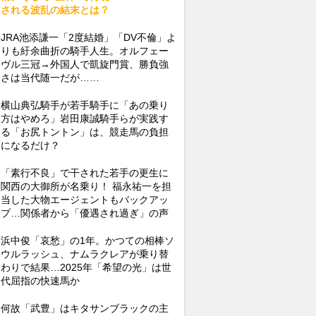
される波乱の結末とは？
JRA池添謙一「2度結婚」「DV不倫」よ
りも紆余曲折の騎手人生。オルフェー
ヴル三冠→外国人で凱旋門賞、勝負強
さは当代随一だが……
横山典弘騎手が若手騎手に「あの乗り
方はやめろ」岩田康誠騎手らが実践す
る「お尻トントン」は、競走馬の負担
になるだけ？
「素行不良」で干された若手の更生に
関西の大御所が名乗り！ 福永祐一を担
当した大物エージェントもバックアッ
プ…関係者から「優遇され過ぎ」の声
浜中俊「哀愁」の1年。かつての相棒ソ
ウルラッシュ、ナムラクレアが乗り替
わりで結果…2025年「希望の光」は世
代屈指の快速馬か
何故「武豊」はキタサンブラックの主