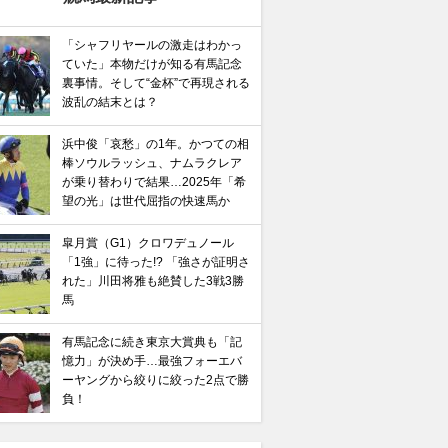
「シャフリヤールの激走はわかっ
ていた」本物だけが知る有馬記念
裏事情。そして“金杯”で再現される
波乱の結末とは？
浜中俊「哀愁」の1年。かつての相
棒ソウルラッシュ、ナムラクレア
が乗り替わりで結果…2025年「希
望の光」は世代屈指の快速馬か
皐月賞（G1）クロワデュノール
「1強」に待った!? 「強さが証明さ
れた」川田将雅も絶賛した3戦3勝
馬
有馬記念に続き東京大賞典も「記
憶力」が決め手…最強フォーエバ
ーヤングから絞りに絞った2点で勝
負！