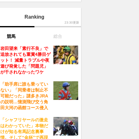
Ranking
23:30更新
競馬
総合
岩田望来「素行不良」で
追放されても重賞4勝目ゲ
ット！ 減量トラブルや夜
遊び発覚した「問題児」
が干されなかったワケ
「助手席に誰も乗ってい
ない」「同乗者は制止不
可能だった」謎多きJRA
の説明…憶測飛び交う角
田大河の函館コース侵入
「シャフリヤールの激走
はわかっていた」本物だ
けが知る有馬記念裏事
情。そして“金杯”で再現