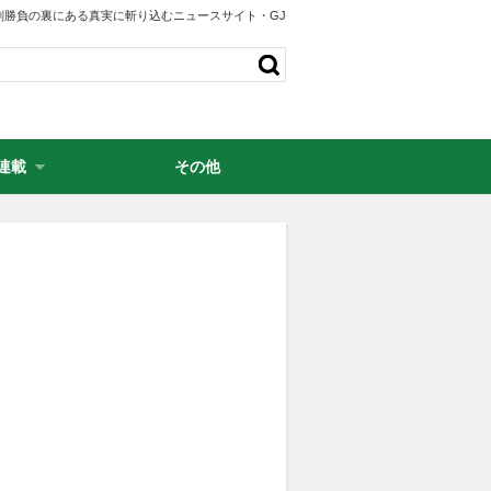
剣勝負の裏にある真実に斬り込むニュースサイト・GJ
連載
その他
・