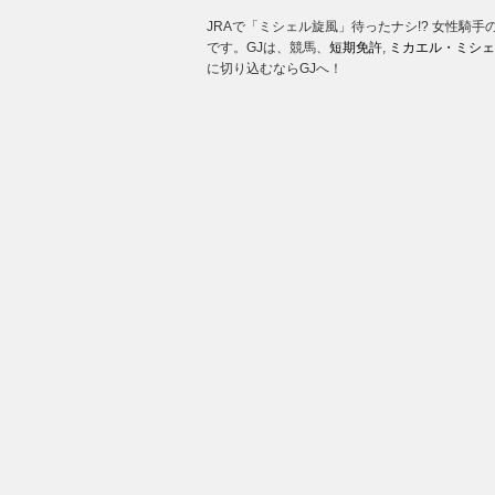
JRAで「ミシェル旋風」待ったナシ!? 女性騎
です。GJは、競馬、
短期免許
,
ミカエル・ミシェ
に切り込むならGJへ！