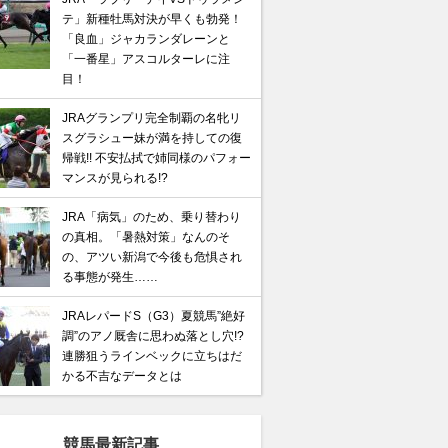
テ」新種牡馬対決が早くも勃発！
「良血」ジャカランダレーンと
「一番星」アスコルターレに注
目！
JRAグランプリ完全制覇の名牝リ
スグラシュー妹が満を持しての復
帰戦!! 不安払拭で姉同様のパフォー
マンスが見られる!?
JRA「病気」のため、乗り替わり
の真相。「暑熱対策」なんのそ
の、アツい新潟で今後も危惧され
る事態が発生……
JRAレパードS（G3）夏競馬”絶好
調”のアノ厩舎に思わぬ落とし穴!?
連勝狙うラインベックに立ちはだ
かる不吉なデータとは
競馬最新記事