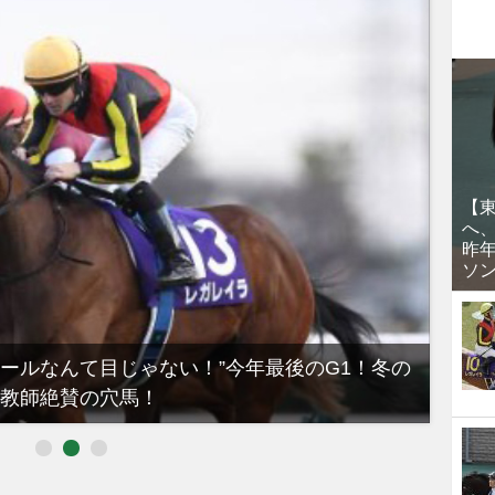
【
へ
昨
ソ
ノールなんて目じゃない！”今年最後のG1！冬の
【有
教師絶賛の穴馬！
るべき