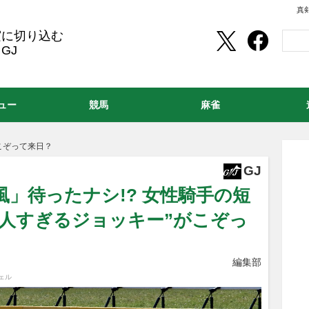
真
実に切り込む
GJ
ュー
競馬
麻雀
こぞって来日？
GJ
風」待ったナシ!? 女性騎手の短
美人すぎるジョッキー”がこぞっ
編集部
ェル