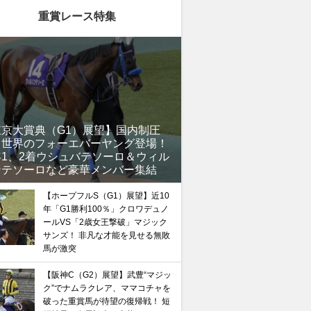
重賞レース特集
東京大賞典（G1）展望】国内制圧
、世界のフォーエバーヤング登場！
年1、2着ウシュバテソーロ＆ウィル
ンテソーロなど豪華メンバー集結
【ホープフルS（G1）展望】近10
年「G1勝利100％」クロワデュノ
ールVS「2歳女王撃破」マジック
馬記念】武豊×ドウデュースを逆転できる候補3頭！と絶
サンズ！ 非凡な才能を見せる無敗
“隠れ穴馬！”
馬が激突
【阪神C（G2）展望】武豊“マジッ
ク”でナムラクレア、ママコチャを
破った重賞馬が待望の復帰戦！ 短