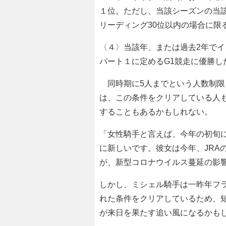
１位。ただし、当該シーズンの当該
リーディング30位以内の場合に限
〈４〉当該年、または過去2年で
パート１に定めるG1競走に優勝し
同時期に5人までという人数制限
は、この条件をクリアしている人
することもあるかもしれない。
「女性騎手と言えば、今年の初旬
に新しいです。彼女は今年、JRA
が、新型コロナウイルス蔓延の影
しかし、ミシェル騎手は一昨年フ
れた条件をクリアしているため、
が来日を果たす追い風になるかも