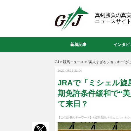
GJ
真剣勝負の真
ニュースサイト
新着記事
インタビ
GJ
>
競馬ニュース
>
“美人すぎるジョッキー”が
2020.08.05 21:00
JRAで「ミシェル旋
期免許条件緩和で“
て来日？
【この記事のキーワード】
#短期免許
,
#ミカエル・ミシ