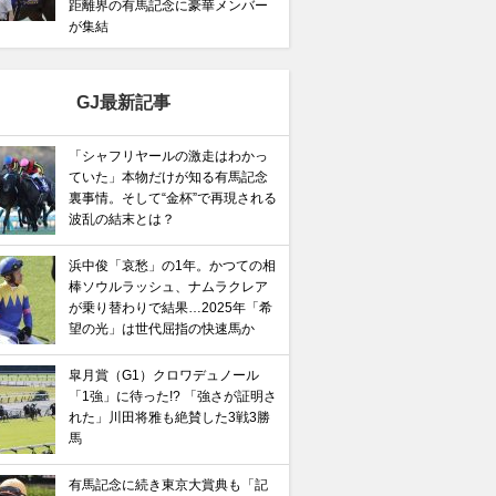
距離界の有馬記念に豪華メンバー
が集結
GJ最新記事
「シャフリヤールの激走はわかっ
ていた」本物だけが知る有馬記念
裏事情。そして“金杯”で再現される
波乱の結末とは？
浜中俊「哀愁」の1年。かつての相
棒ソウルラッシュ、ナムラクレア
が乗り替わりで結果…2025年「希
望の光」は世代屈指の快速馬か
皐月賞（G1）クロワデュノール
「1強」に待った!? 「強さが証明さ
れた」川田将雅も絶賛した3戦3勝
馬
有馬記念に続き東京大賞典も「記