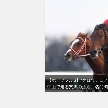
る有馬記念裏事情。そ
【ホープフルS】“クロワデュ
中山で走る穴馬の法則、名門調