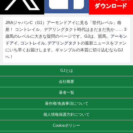
JRAジャパンC（G1）アーモンドアイに見る「世代レベル」格
差！ コントレイル、デアリングタクト時代はまだまだ先か…… 3
歳馬のレベルに大きな疑問のページです。GJは、競馬、
アーモン
ドアイ
,
コントレイル
,
デアリングタクト
の最新ニュースをファン
にいち早くお届けします。ギャンブルの本質に切り込むならGJ
へ！
GJとは
会社概要
著者一覧
著作権/免責事項について
個人情報保護方針について
Cookieポリシー