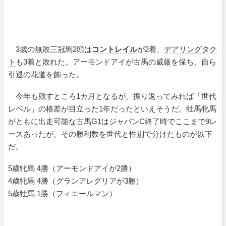
3歳の無敗三冠馬2頭は
コントレイル
が2着、
デアリングタク
ト
も3着と敗れた。アーモンドアイが古馬の威厳を保ち、自ら
引退の花道を飾った。
今年も残すところ1カ月となるが、振り返ってみれば「世代
レベル」の格差が目立った1年だったといえそうだ。牡馬牝馬
がともに出走可能な古馬G1はジャパンC終了時でここまで9レ
ースあったが、その勝利数を世代と性別で分けたものが以下
だ。
5歳牝馬 4勝（アーモンドアイが2勝）
4歳牝馬 4勝（グランアレグリアが3勝）
5歳牡馬 1勝（フィエールマン）