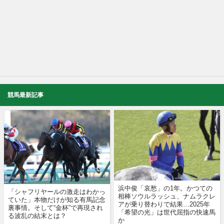
競馬最新記事
浜中俊「哀愁」の1年。かつての
「シャフリヤールの激走はわかっ
相棒ソウルラッシュ、ナムラクレ
ていた」本物だけが知る有馬記念
アが乗り替わりで結果…2025年
裏事情。そして“金杯”で再現され
「希望の光」は世代屈指の快速馬
る波乱の結末とは？
か