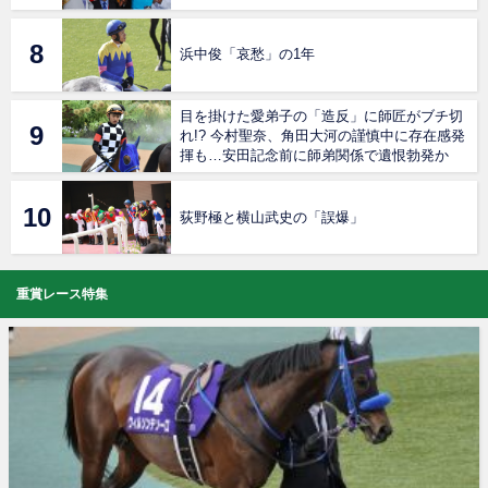
浜中俊「哀愁」の1年
目を掛けた愛弟子の「造反」に師匠がブチ切
れ!? 今村聖奈、角田大河の謹慎中に存在感発
揮も…安田記念前に師弟関係で遺恨勃発か
荻野極と横山武史の「誤爆」
重賞レース特集