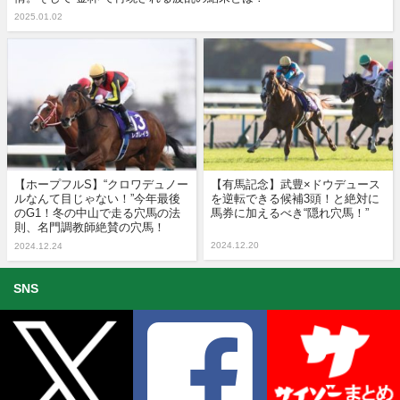
2025.01.02
【ホープフルS】“クロワデュノー
【有馬記念】武豊×ドウデュース
ルなんて目じゃない！”今年最後
を逆転できる候補3頭！と絶対に
のG1！冬の中山で走る穴馬の法
馬券に加えるべき“隠れ穴馬！”
則、名門調教師絶賛の穴馬！
2024.12.20
2024.12.24
SNS