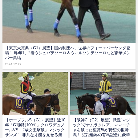
【東京大賞典（G1）展望】国内制圧へ、世界のフォーエバーヤング登
場！ 昨年1、2着ウシュバテソーロ＆ウィルソンテソーロなど豪華メン
バー集結
2024.12.22
【ホープフルS（G1）展望】近10
【阪神C（G2）展望】武豊“マジ
年「G1勝利100％」クロワデュノ
ック”でナムラクレア、ママコチ
ールVS「2歳女王撃破」マジック
ャを破った重賞馬が待望の復帰
サンズ！ 非凡な才能を見せる無
戦！ 短距離界の有馬記念に豪華