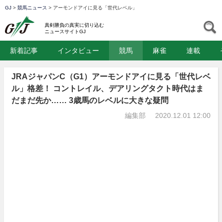
GJ
>
競馬ニュース
>
アーモンドアイに見る「世代レベル」
GJ
S
真剣勝負の真実に切り込む
ニュースサイトGJ
新着記事
インタビュー
競馬
麻雀
連載
JRAジャパンC（G1）アーモンドアイに見る「世代レベ
ル」格差！ コントレイル、デアリングタクト時代はま
だまだ先か…… 3歳馬のレベルに大きな疑問
編集部
2020.12.01 12:00