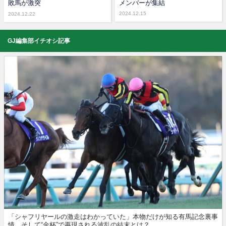
敗馬が激突
メンバーが集結
2024.12.15
2024.12.22
GJ編集部イチオシ記事
「シャフリヤールの激走はわかっていた」本物だけが知る有馬記念裏事
情。そして“金杯”で再現される波乱の結末とは？