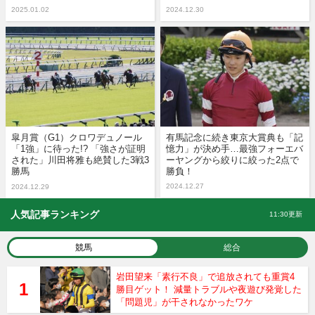
2025.01.02
2024.12.30
皐月賞（G1）クロワデュノール
有馬記念に続き東京大賞典も「記
「1強」に待った!? 「強さが証明
憶力」が決め手…最強フォーエバ
された」川田将雅も絶賛した3戦3
ーヤングから絞りに絞った2点で
勝馬
勝負！
2024.12.27
2024.12.29
人気記事ランキング
11:30更新
競馬
総合
岩田望来「素行不良」で追放されても重賞4
勝目ゲット！ 減量トラブルや夜遊び発覚した
「問題児」が干されなかったワケ