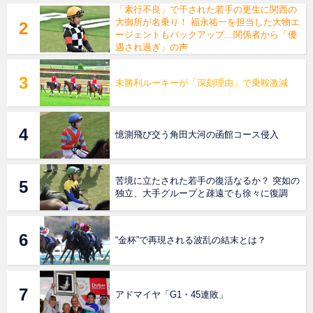
「素行不良」で干された若手の更生に関西の
大御所が名乗り！ 福永祐一を担当した大物エ
ージェントもバックアップ…関係者から「優
遇され過ぎ」の声
未勝利ルーキーが「深刻理由」で乗鞍激減
憶測飛び交う角田大河の函館コース侵入
苦境に立たされた若手の復活なるか？ 突如の
独立、大手グループと疎遠でも徐々に復調
“金杯”で再現される波乱の結末とは？
アドマイヤ「G1・45連敗」