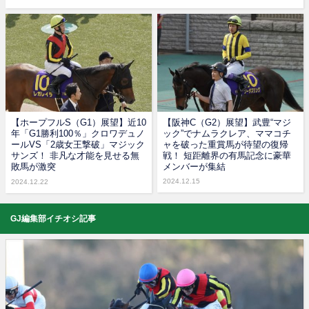
【ホープフルS（G1）展望】近10
【阪神C（G2）展望】武豊“マジ
年「G1勝利100％」クロワデュノ
ック”でナムラクレア、ママコチ
ールVS「2歳女王撃破」マジック
ャを破った重賞馬が待望の復帰
サンズ！ 非凡な才能を見せる無
戦！ 短距離界の有馬記念に豪華
敗馬が激突
メンバーが集結
2024.12.15
2024.12.22
GJ編集部イチオシ記事