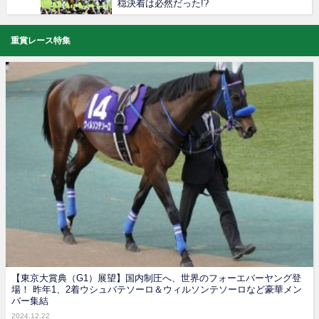
穏決着は必然だった!?
重賞レース特集
【東京大賞典（G1）展望】国内制圧へ、世界のフォーエバーヤング登
場！ 昨年1、2着ウシュバテソーロ＆ウィルソンテソーロなど豪華メン
バー集結
2024.12.22