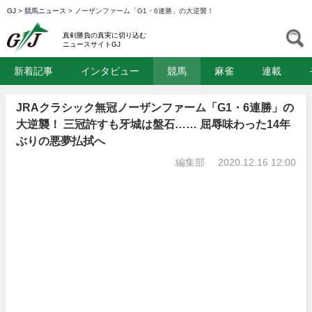
GJ
>
競馬ニュース
>
ノーザンファーム「G1・6連勝」の大逆襲！
GJ
S
真剣勝負の真実に切り込む
ニュースサイトGJ
新着記事
インタビュー
競馬
麻雀
連載
JRAクラシック無冠ノーザンファーム「G1・6連勝」の
大逆襲！ 三冠許すも牙城は盤石…… 屈辱味わった14年
ぶりの悪夢払拭へ
編集部
2020.12.16 12:00