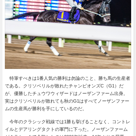
特筆すべきは1番人気の勝利は勿論のこと、勝ち馬の生産者
である。クリソベリルが敗れたチャンピオンズC（G1）だ
が、優勝したチュウワウィザードはノーザンファーム出身。
実はクリソベリルが敗れても秋のG1はすべてノーザンファー
ムの生産馬が勝利を手にしているのだ。
今年のクラシック戦線では1勝も挙げることなく、コントレ
イルとデアリングタクトの軍門に下った。ノーザンファーム