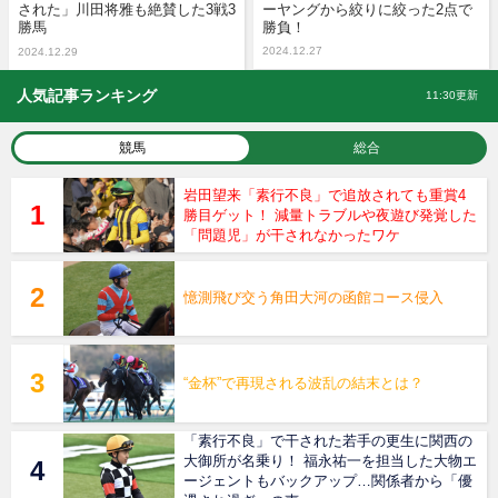
された」川田将雅も絶賛した3戦3
ーヤングから絞りに絞った2点で
勝馬
勝負！
2024.12.27
2024.12.29
人気記事ランキング
11:30更新
競馬
総合
岩田望来「素行不良」で追放されても重賞4
勝目ゲット！ 減量トラブルや夜遊び発覚した
「問題児」が干されなかったワケ
憶測飛び交う角田大河の函館コース侵入
“金杯”で再現される波乱の結末とは？
「素行不良」で干された若手の更生に関西の
大御所が名乗り！ 福永祐一を担当した大物エ
ージェントもバックアップ…関係者から「優