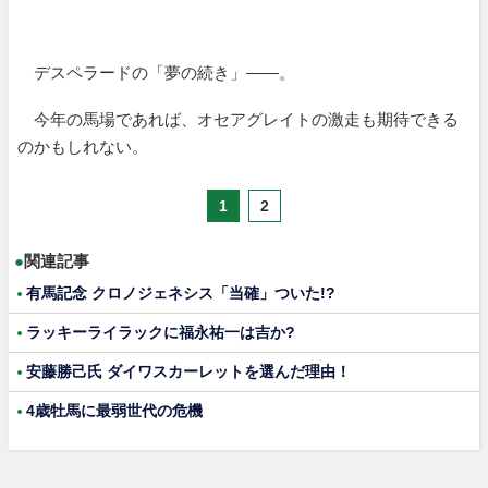
デスペラードの「夢の続き」――。
今年の馬場であれば、オセアグレイトの激走も期待できる
のかもしれない。
1
2
●
関連記事
有馬記念 クロノジェネシス「当確」ついた!?
ラッキーライラックに福永祐一は吉か?
安藤勝己氏 ダイワスカーレットを選んだ理由！
4歳牡馬に最弱世代の危機