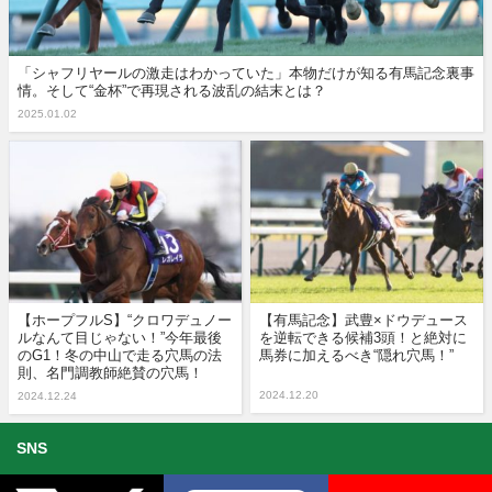
「シャフリヤールの激走はわかっていた」本物だけが知る有馬記念裏事
情。そして“金杯”で再現される波乱の結末とは？
2025.01.02
【ホープフルS】“クロワデュノー
【有馬記念】武豊×ドウデュース
ルなんて目じゃない！”今年最後
を逆転できる候補3頭！と絶対に
のG1！冬の中山で走る穴馬の法
馬券に加えるべき“隠れ穴馬！”
則、名門調教師絶賛の穴馬！
2024.12.20
2024.12.24
SNS