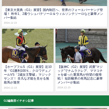
【東京大賞典（G1）展望】国内制圧へ、世界のフォーエバーヤング登
場！ 昨年1、2着ウシュバテソーロ＆ウィルソンテソーロなど豪華メン
バー集結
2024.12.22
【ホープフルS（G1）展望】近10
【阪神C（G2）展望】武豊“マジ
年「G1勝利100％」クロワデュノ
ック”でナムラクレア、ママコチ
ールVS「2歳女王撃破」マジック
ャを破った重賞馬が待望の復帰
サンズ！ 非凡な才能を見せる無
戦！ 短距離界の有馬記念に豪華
敗馬が激突
メンバーが集結
2024.12.15
2024.12.22
GJ編集部イチオシ記事