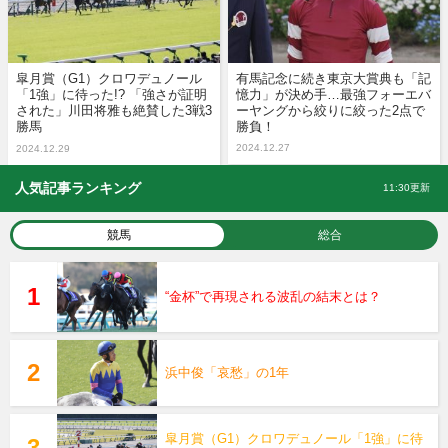
皐月賞（G1）クロワデュノール
有馬記念に続き東京大賞典も「記
「1強」に待った!? 「強さが証明
憶力」が決め手…最強フォーエバ
された」川田将雅も絶賛した3戦3
ーヤングから絞りに絞った2点で
勝馬
勝負！
2024.12.27
2024.12.29
人気記事ランキング
11:30更新
競馬
総合
“金杯”で再現される波乱の結末とは？
浜中俊「哀愁」の1年
皐月賞（G1）クロワデュノール「1強」に待