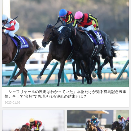
「シャフリヤールの激走はわかっていた」本物だけが知る有馬記念裏事
情。そして“金杯”で再現される波乱の結末とは？
2025.01.02