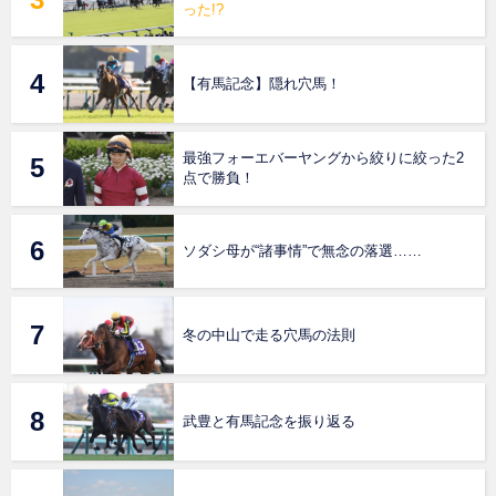
った!?
【有馬記念】隠れ穴馬！
最強フォーエバーヤングから絞りに絞った2
点で勝負！
ソダシ母が“諸事情”で無念の落選……
冬の中山で走る穴馬の法則
武豊と有馬記念を振り返る