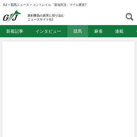
GJ
>
競馬ニュース
>
コントレイル「最強対決」マイル勝算?
GJ
S
真剣勝負の真実に切り込む
ニュースサイトGJ
新着記事
インタビュー
競馬
麻雀
連載