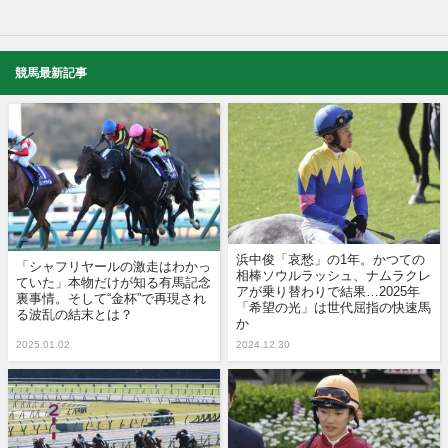
競馬最新記事
浜中俊「哀愁」の1年。かつての
「シャフリヤールの激走はわかっ
相棒ソウルラッシュ、ナムラクレ
ていた」本物だけが知る有馬記念
アが乗り替わりで結果…2025年
裏事情。そして“金杯”で再現され
「希望の光」は世代屈指の快速馬
る波乱の結末とは？
か
2025.01.02
2024.12.30