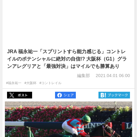
JRA 福永祐一「スプリントすら能力感じる」コントレ
イルのポテンシャルに絶対の自信!? 大阪杯（G1）グラ
ンアレグリアと「最強対決」はマイルでも勝算あり
編集部
2021.04.01 06:00
#福永祐一
#大阪杯
#コントレイル