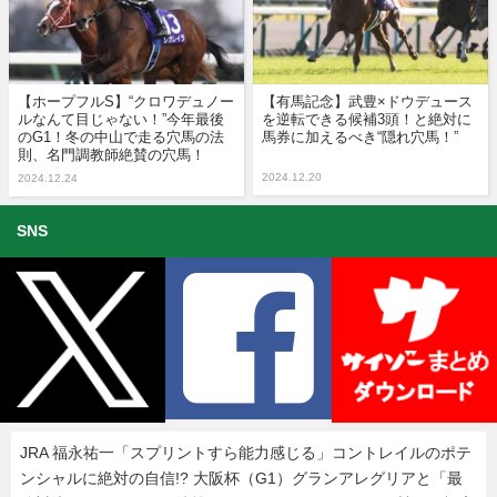
【ホープフルS】“クロワデュノー
【有馬記念】武豊×ドウデュース
ルなんて目じゃない！”今年最後
を逆転できる候補3頭！と絶対に
のG1！冬の中山で走る穴馬の法
馬券に加えるべき“隠れ穴馬！”
則、名門調教師絶賛の穴馬！
2024.12.20
2024.12.24
SNS
JRA 福永祐一「スプリントすら能力感じる」コントレイルのポテ
ンシャルに絶対の自信!? 大阪杯（G1）グランアレグリアと「最