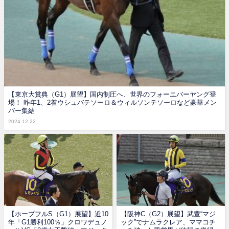
【東京大賞典（G1）展望】国内制圧へ、世界のフォーエバーヤング登
場！ 昨年1、2着ウシュバテソーロ＆ウィルソンテソーロなど豪華メン
バー集結
2024.12.22
【ホープフルS（G1）展望】近10
【阪神C（G2）展望】武豊“マジ
年「G1勝利100％」クロワデュノ
ック”でナムラクレア、ママコチ