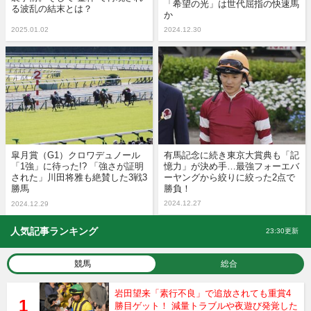
「希望の光」は世代屈指の快速馬
る波乱の結末とは？
か
2025.01.02
2024.12.30
皐月賞（G1）クロワデュノール
有馬記念に続き東京大賞典も「記
「1強」に待った!? 「強さが証明
憶力」が決め手…最強フォーエバ
された」川田将雅も絶賛した3戦3
ーヤングから絞りに絞った2点で
勝馬
勝負！
2024.12.27
2024.12.29
人気記事ランキング
23:30更新
競馬
総合
岩田望来「素行不良」で追放されても重賞4
勝目ゲット！ 減量トラブルや夜遊び発覚した