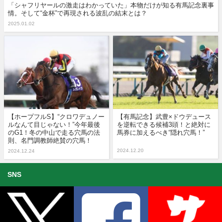
「シャフリヤールの激走はわかっていた」本物だけが知る有馬記念裏事
情。そして“金杯”で再現される波乱の結末とは？
2025.01.02
【ホープフルS】“クロワデュノー
【有馬記念】武豊×ドウデュース
ルなんて目じゃない！”今年最後
を逆転できる候補3頭！と絶対に
のG1！冬の中山で走る穴馬の法
馬券に加えるべき“隠れ穴馬！”
則、名門調教師絶賛の穴馬！
2024.12.20
2024.12.24
SNS