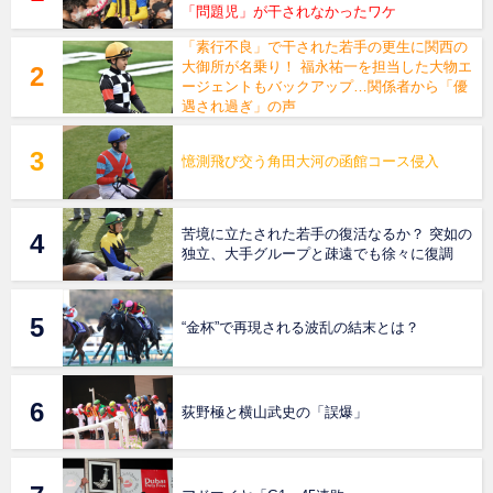
「問題児」が干されなかったワケ
「素行不良」で干された若手の更生に関西の
大御所が名乗り！ 福永祐一を担当した大物エ
ージェントもバックアップ…関係者から「優
遇され過ぎ」の声
憶測飛び交う角田大河の函館コース侵入
苦境に立たされた若手の復活なるか？ 突如の
独立、大手グループと疎遠でも徐々に復調
“金杯”で再現される波乱の結末とは？
荻野極と横山武史の「誤爆」