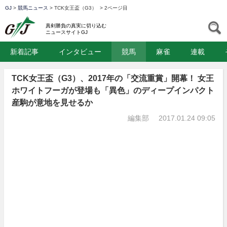
GJ
>
競馬ニュース
>
TCK女王盃（G3）
>
2ページ目
GJ
S
真剣勝負の真実に切り込む
ニュースサイトGJ
新着記事
インタビュー
競馬
麻雀
連載
TCK女王盃（G3）、2017年の「交流重賞」開幕！ 女王
ホワイトフーガが登場も「異色」のディープインパクト
産駒が意地を見せるか
編集部
2017.01.24 09:05