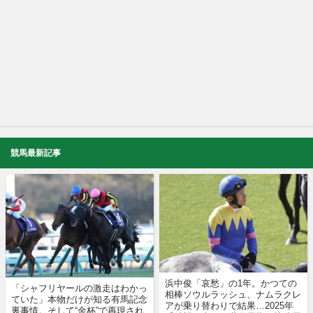
競馬最新記事
浜中俊「哀愁」の1年。かつての
「シャフリヤールの激走はわかっ
相棒ソウルラッシュ、ナムラクレ
ていた」本物だけが知る有馬記念
アが乗り替わりで結果…2025年
裏事情。そして“金杯”で再現され