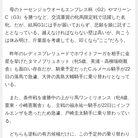
母のトーセンジョウオーもエンプレス杯（G2）やマリーン
C（G3）を勝つなど、交流重賞の牝馬限定戦で活躍した名
牝。だが、結局G1には手が届いておらず、悲願を娘に託すこ
ととなっている。越えなければならない壁は高いが、向こう
は休み明け。斤量面を考慮しても、叩くなら”ここ”だろう。
昨年のレディスプレリュードでホワイトフーガを相手に金
星を挙げたタマノブリュネット（牝5歳、美浦・高柳瑞樹厩
舎）も面白い存在だが、騎乗予定だったC.ルメール騎手が22
日の落馬で急遽、大井の真島大輔騎手に乗り替わりとなって
いる。
また、条件戦を連勝中の上がり馬ワンミリオンス（牝4歳、
栗東・小崎憲厩舎）も、主戦の福永祐一騎手が22日にインフ
ルエンザを患ったため急遽、戸崎圭太騎手に乗り替わってい
る。
どちらも逆転の有力候補だけに、この予定外の乗り替わり