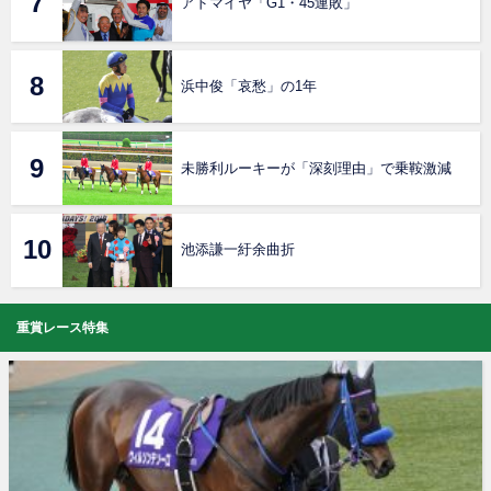
アドマイヤ「G1・45連敗」
浜中俊「哀愁」の1年
未勝利ルーキーが「深刻理由」で乗鞍激減
池添謙一紆余曲折
重賞レース特集