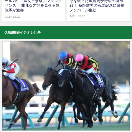
ールVS「2歳女王撃破」マジック
ャを破った重賞馬が待望の復帰
サンズ！ 非凡な才能を見せる無
戦！ 短距離界の有馬記念に豪華
敗馬が激突
メンバーが集結
2024.12.15
2024.12.22
GJ編集部イチオシ記事