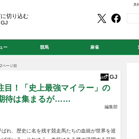
真
実に切り込む
GJ
ュー
競馬
麻雀
2ページ目
GJ
注目！「史上最強マイラー」の
期待は集まるが……
編集部
呼ばれ、歴史に名を残す競走馬たちの血統が世界を巡