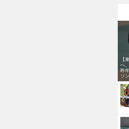
【
へ
昨
ソ