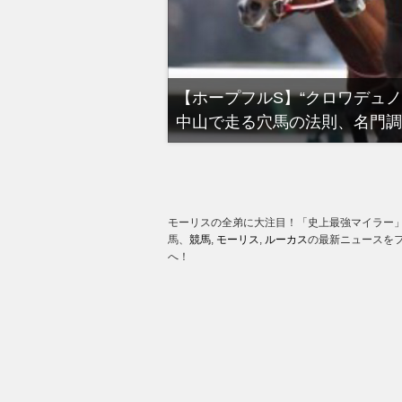
る有馬記念裏事情。そ
【ホープフルS】“クロワデュ
中山で走る穴馬の法則、名門調
モーリスの全弟に大注目！「史上最強マイラー」
馬、
競馬
,
モーリス
,
ルーカス
の最新ニュースを
へ！