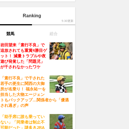
Ranking
5:30更新
競馬
総合
岩田望来「素行不良」で
追放されても重賞4勝目ゲ
ット！ 減量トラブルや夜
遊び発覚した「問題児」
が干されなかったワケ
「素行不良」で干された
若手の更生に関西の大御
所が名乗り！ 福永祐一を
担当した大物エージェン
トもバックアップ…関係者から「優遇
され過ぎ」の声
「助手席に誰も乗ってい
ない」「同乗者は制止不
可能だった」謎多きJRA