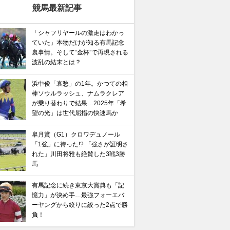
競馬最新記事
「シャフリヤールの激走はわかっ
ていた」本物だけが知る有馬記念
裏事情。そして“金杯”で再現される
波乱の結末とは？
浜中俊「哀愁」の1年。かつての相
棒ソウルラッシュ、ナムラクレア
が乗り替わりで結果…2025年「希
望の光」は世代屈指の快速馬か
皐月賞（G1）クロワデュノール
「1強」に待った!? 「強さが証明さ
れた」川田将雅も絶賛した3戦3勝
馬
有馬記念に続き東京大賞典も「記
憶力」が決め手…最強フォーエバ
ーヤングから絞りに絞った2点で勝
負！