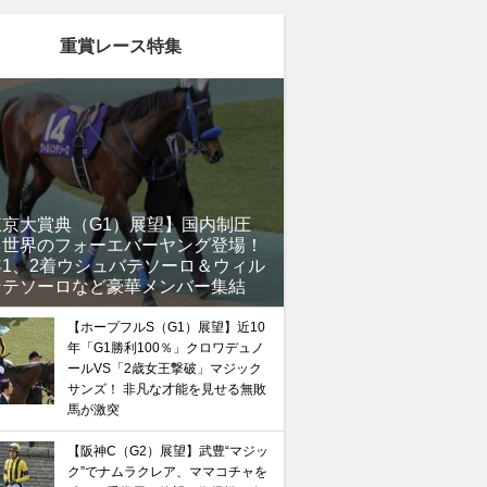
重賞レース特集
東京大賞典（G1）展望】国内制圧
、世界のフォーエバーヤング登場！
年1、2着ウシュバテソーロ＆ウィル
ンテソーロなど豪華メンバー集結
【ホープフルS（G1）展望】近10
年「G1勝利100％」クロワデュノ
ールVS「2歳女王撃破」マジック
サンズ！ 非凡な才能を見せる無敗
馬が激突
【阪神C（G2）展望】武豊“マジッ
ク”でナムラクレア、ママコチャを