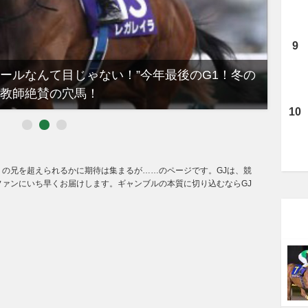
ノールなんて目じゃない！”今年最後のG1！冬の
【有
教師絶賛の穴馬！
るべき
の兄を超えられるかに期待は集まるが……のページです。GJは、競
ファンにいち早くお届けします。ギャンブルの本質に切り込むならGJ