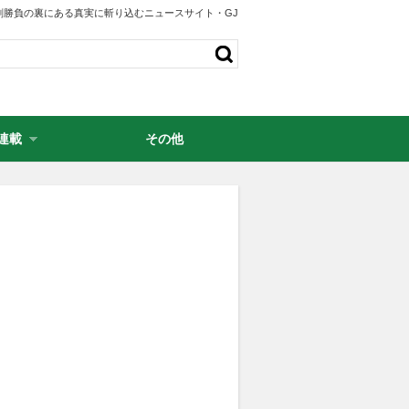
剣勝負の裏にある真実に斬り込むニュースサイト・GJ
連載
その他
・