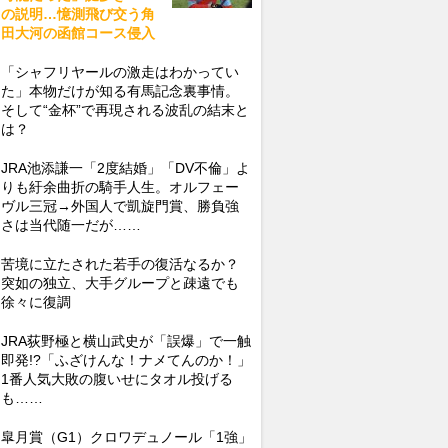
の説明…憶測飛び交う角
田大河の函館コース侵入
「シャフリヤールの激走はわかってい
た」本物だけが知る有馬記念裏事情。
そして“金杯”で再現される波乱の結末と
は？
JRA池添謙一「2度結婚」「DV不倫」よ
りも紆余曲折の騎手人生。オルフェー
ヴル三冠→外国人で凱旋門賞、勝負強
さは当代随一だが……
苦境に立たされた若手の復活なるか？
突如の独立、大手グループと疎遠でも
徐々に復調
JRA荻野極と横山武史が「誤爆」で一触
即発!?「ふざけんな！ナメてんのか！」
1番人気大敗の腹いせにタオル投げる
も……
皐月賞（G1）クロワデュノール「1強」