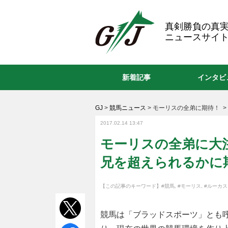
GJ
真剣勝負の真
ニュースサイト
新着記事
インタビ
GJ
>
競馬ニュース
>
モーリスの全弟に期待！
>
2017.02.14 13:47
モーリスの全弟に大
兄を超えられるかに
【この記事のキーワード】
#競馬
,
#モーリス
,
#ルーカス
競馬は「ブラッドスポーツ」とも