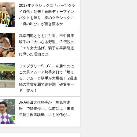
2017年クラシックに「ハーツクラ
イ時代」到来！宿敵ディープイン
パクトを破り、春のクラシックに
「魂の叫び」が響き渡るか
武幸四郎とともに引退、田中博康
騎手の「大いなる野望」!? 伝説の
「エリ女大逃げ」騎手を早期引退
に導いた理由とは
フェブラリーS（G1）を勝つのは
この男？ムーア騎手来日で「燃え
る」デムーロ騎手が大爆発！ 2週連
続の重賞制覇で絶好調「確変モー
ド」突入！
JRA松田大作騎手が「無免許運
転」で騎乗停止。以前には「未成
年騎手飲酒騒動」にも関係が…