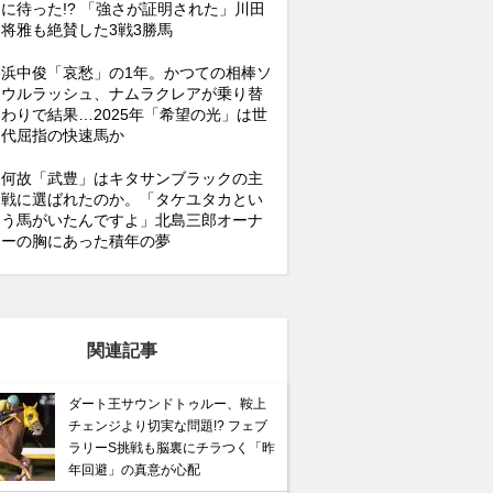
に待った!? 「強さが証明された」川田
将雅も絶賛した3戦3勝馬
浜中俊「哀愁」の1年。かつての相棒ソ
ウルラッシュ、ナムラクレアが乗り替
わりで結果…2025年「希望の光」は世
馬記念】武豊×ドウデュースを逆転できる候補3頭！と絶
代屈指の快速馬か
“隠れ穴馬！”
何故「武豊」はキタサンブラックの主
戦に選ばれたのか。「タケユタカとい
う馬がいたんですよ」北島三郎オーナ
ーの胸にあった積年の夢
関連記事
ダート王サウンドトゥルー、鞍上
チェンジより切実な問題!? フェブ
ラリーS挑戦も脳裏にチラつく「昨
年回避」の真意が心配