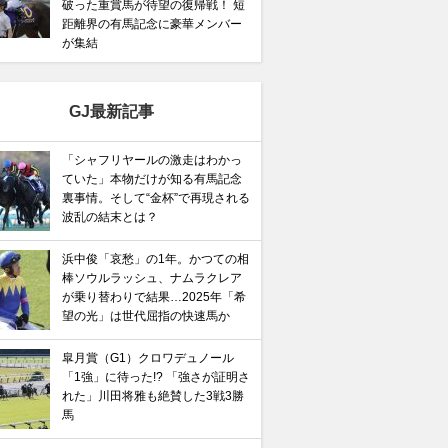
破った重賞馬が待望の復帰戦！ 短
距離界の有馬記念に豪華メンバー
が集結
GJ最新記事
「シャフリヤールの激走はわかっ
ていた」本物だけが知る有馬記念
裏事情。そして“金杯”で再現される
波乱の結末とは？
浜中俊「哀愁」の1年。かつての相
棒ソウルラッシュ、ナムラクレア
が乗り替わりで結果…2025年「希
望の光」は世代屈指の快速馬か
皐月賞（G1）クロワデュノール
「1強」に待った!? 「強さが証明さ
れた」川田将雅も絶賛した3戦3勝
馬