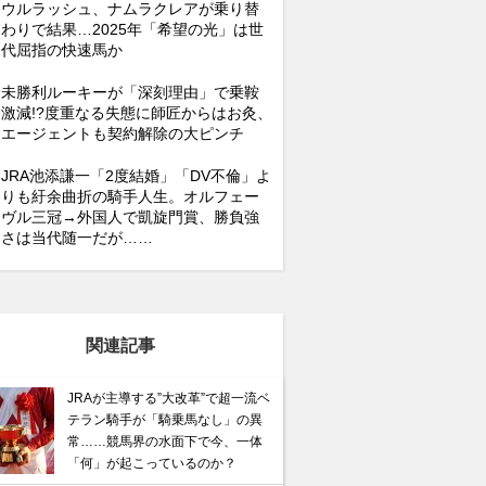
ウルラッシュ、ナムラクレアが乗り替
わりで結果…2025年「希望の光」は世
代屈指の快速馬か
未勝利ルーキーが「深刻理由」で乗鞍
激減!?度重なる失態に師匠からはお灸、
エージェントも契約解除の大ピンチ
JRA池添謙一「2度結婚」「DV不倫」よ
りも紆余曲折の騎手人生。オルフェー
ヴル三冠→外国人で凱旋門賞、勝負強
さは当代随一だが……
馬記念】武豊×ドウデュースを逆転できる候補3頭！と絶
関連記事
“隠れ穴馬！”
JRAが主導する”大改革”で超一流ベ
テラン騎手が「騎乗馬なし」の異
常……競馬界の水面下で今、一体
「何」が起こっているのか？