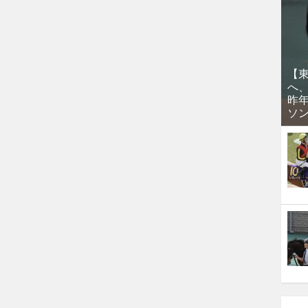
【
へ
昨
ソ