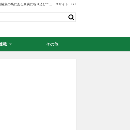
剣勝負の裏にある真実に斬り込むニュースサイト・GJ
連載
その他
・