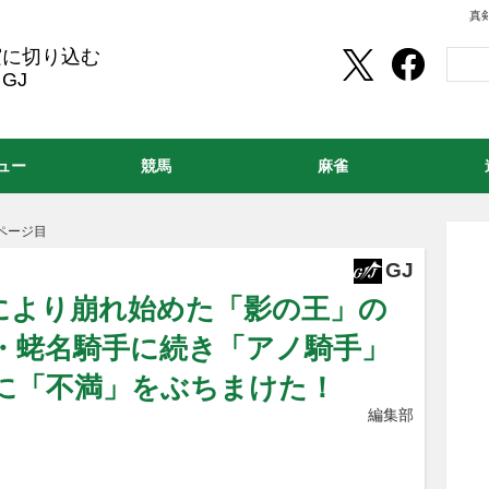
真
実に切り込む
GJ
ュー
競馬
麻雀
ページ目
GJ
」により崩れ始めた「影の王」の
典・蛯名騎手に続き「アノ騎手」
に「不満」をぶちまけた！
編集部