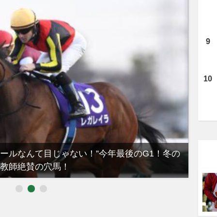
ノールなんて目じゃない！”今年最後のG1！冬の
【有
教師絶賛の穴馬！
るべき