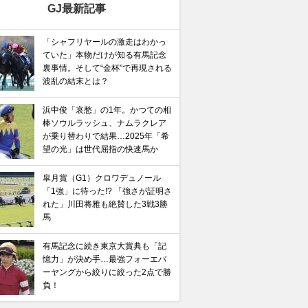
GJ最新記事
「シャフリヤールの激走はわかっ
ていた」本物だけが知る有馬記念
裏事情。そして“金杯”で再現される
波乱の結末とは？
浜中俊「哀愁」の1年。かつての相
棒ソウルラッシュ、ナムラクレア
が乗り替わりで結果…2025年「希
望の光」は世代屈指の快速馬か
皐月賞（G1）クロワデュノール
「1強」に待った!? 「強さが証明さ
れた」川田将雅も絶賛した3戦3勝
馬
有馬記念に続き東京大賞典も「記
憶力」が決め手…最強フォーエバ
ーヤングから絞りに絞った2点で勝
負！