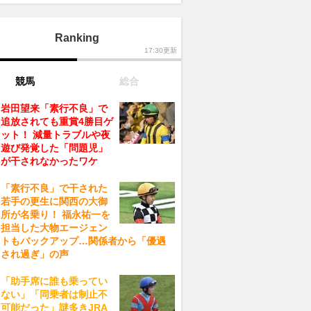
Ranking
17:30更新
競馬
総合
岩田望来「素行不良」で
追放されても重賞4勝目ゲ
ット！ 減量トラブルや夜
遊び発覚した「問題児」
が干されなかったワケ
「素行不良」で干された
若手の更生に関西の大御
所が名乗り！ 福永祐一を
担当した大物エージェン
トもバックアップ…関係者から「優遇
され過ぎ」の声
「助手席に誰も乗ってい
ない」「同乗者は制止不
可能だった」謎多きJRA