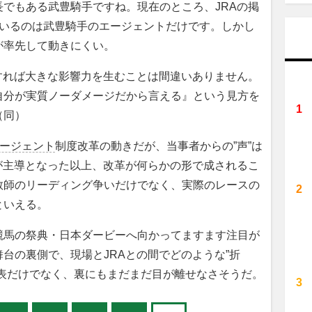
でもある武豊騎手ですね。現在のところ、JRAの掲
ているのは武豊騎手のエージェントだけです。しかし
が率先して動きにくい。
すれば大きな影響力を生むことは間違いありません。
自分が実質ノーダメージだから言える』という見方を
（同）
ージェント
制度改革の動きだが、当事者からの”声”は
が主導となった以上、改革が何らかの形で成されるこ
教師のリーディング争いだけでなく、実際のレースの
といえる。
馬の祭典・日本ダービーへ向かってますます注目が
台の裏側で、現場とJRAとの間でどのような”折
。表だけでなく、裏にもまだまだ目が離せなさそうだ。