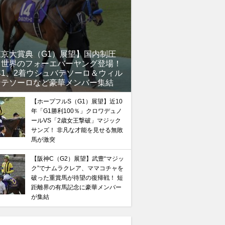
東京大賞典（G1）展望】国内制圧
、世界のフォーエバーヤング登場！
年1、2着ウシュバテソーロ＆ウィル
ンテソーロなど豪華メンバー集結
【ホープフルS（G1）展望】近10
年「G1勝利100％」クロワデュノ
ールVS「2歳女王撃破」マジック
サンズ！ 非凡な才能を見せる無敗
馬が激突
【阪神C（G2）展望】武豊“マジッ
ク”でナムラクレア、ママコチャを
破った重賞馬が待望の復帰戦！ 短
距離界の有馬記念に豪華メンバー
が集結