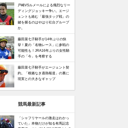
戸崎VSルメールによる熾烈なリー
ディングジョッキー争い。エージ
ェントも絡む「最強タッグ戦」の
鍵を握るのはやはり社台グループ
か。
藤田菜七子騎手が14年ぶりの快
挙！夏の「名物レース」に参戦の
可能性も！JRA16年ぶりの女性騎
手の「今」を考察する
藤田菜七子騎手がエージェント契
約。「根拠なき過熱報道」の裏に
現実との大きなギャップ
競馬最新記事
「シャフリヤールの激走はわかっ
ていた」本物だけが知る有馬記念