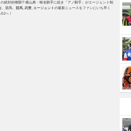
」の絶対的権限!? 横山典・蛯名騎手に続き「アノ騎手」がエージェント制
は、競馬、
競馬
,
武豊
,
エージェント
の最新ニュースをファンにいち早く
GJへ！