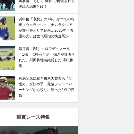
裏事情。そして“金杯”で再現される
波乱の結末とは？
浜中俊「哀愁」の1年。かつての相
棒ソウルラッシュ、ナムラクレア
が乗り替わりで結果…2025年「希
望の光」は世代屈指の快速馬か
皐月賞（G1）クロワデュノール
「1強」に待った!? 「強さが証明さ
れた」川田将雅も絶賛した3戦3勝
馬
有馬記念に続き東京大賞典も「記
憶力」が決め手…最強フォーエバ
ーヤングから絞りに絞った2点で勝
負！
重賞レース特集