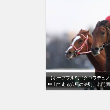
る有馬記念裏事情。そ
【ホープフルS】“クロワデュ
中山で走る穴馬の法則、名門調