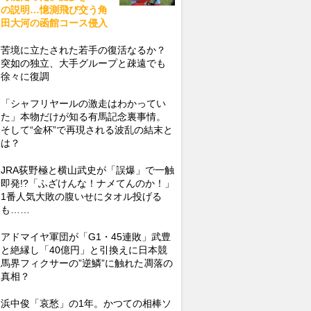
の説明…憶測飛び交う角
田大河の函館コース侵入
苦境に立たされた若手の復活なるか？
突如の独立、大手グループと疎遠でも
徐々に復調
「シャフリヤールの激走はわかってい
た」本物だけが知る有馬記念裏事情。
そして“金杯”で再現される波乱の結末と
は？
JRA荻野極と横山武史が「誤爆」で一触
即発!?「ふざけんな！ナメてんのか！」
1番人気大敗の腹いせにタオル投げる
も……
アドマイヤ軍団が「G1・45連敗」武豊
と絶縁し「40億円」と引換えに日本競
馬界フィクサーの”逆鱗”に触れた凋落の
真相？
浜中俊「哀愁」の1年。かつての相棒ソ