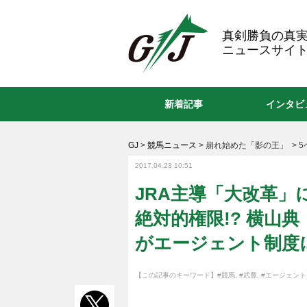
GJ
真剣勝負の真
ニュースサイト
新着記事
インタビ
GJ
>
競馬ニュース
>
崩れ始めた「影の王」
>
5
2017.04.23 10:51
JRA主導「大改革
絶対的権限!? 横山
がエージェント制度
【この記事のキーワード】
#競馬
,
#武豊
,
#エージェント