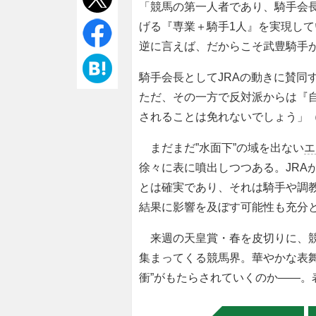
「競馬の第一人者であり、騎手会長
げる『専業＋騎手1人』を実現し
逆に言えば、だからこそ武豊騎手
騎手会長としてJRAの動きに賛同
ただ、その一方で反対派からは『
されることは免れないでしょう」
まだまだ”水面下”の域を出ない
エ
徐々に表に噴出しつつある。JRA
とは確実であり、それは騎手や調
結果に影響を及ぼす可能性も充分
来週の天皇賞・春を皮切りに、競
集まってくる競馬界。華やかな表舞
衝”がもたらされていくのか――