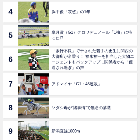
浜中俊「哀愁」の1年
皐月賞（G1）クロワデュノール「1強」に待
った!?
「素行不良」で干された若手の更生に関西の
大御所が名乗り！ 福永祐一を担当した大物エ
ージェントもバックアップ…関係者から「優
遇され過ぎ」の声
アドマイヤ「G1・45連敗」
ソダシ母が“諸事情”で無念の落選……
新潟直線1000m