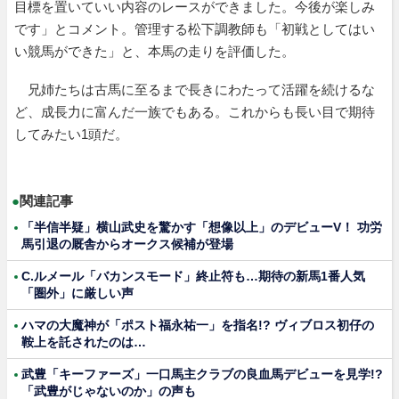
目標を置いていい内容のレースができました。今後が楽しみ
です」とコメント。管理する松下調教師も「初戦としてはい
い競馬ができた」と、本馬の走りを評価した。
兄姉たちは古馬に至るまで長きにわたって活躍を続けるな
ど、成長力に富んだ一族でもある。これからも長い目で期待
してみたい1頭だ。
●
関連記事
「半信半疑」横山武史を驚かす「想像以上」のデビューV！ 功労
馬引退の厩舎からオークス候補が登場
C.ルメール「バカンスモード」終止符も…期待の新馬1番人気
「圏外」に厳しい声
ハマの大魔神が「ポスト福永祐一」を指名!? ヴィブロス初仔の
鞍上を託されたのは…
武豊「キーファーズ」一口馬主クラブの良血馬デビューを見学!?
「武豊がじゃないのか」の声も