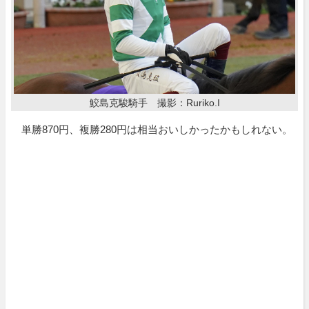
鮫島克駿騎手 撮影：Ruriko.I
単勝870円、複勝280円は相当おいしかったかもしれない。