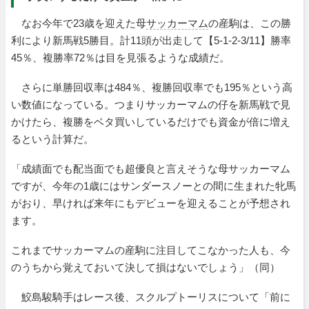
なお今年で23歳を迎えた母
サッカーマム
の産駒は、この勝
利により新馬戦5勝目。計11頭が出走して【5-1-2-3/11】勝率
45％、複勝率72％は目を見張るような成績だ。
さらに単勝回収率は484％、複勝回収率でも195％という高
い数値になっている。つまりサッカーマムの仔を新馬戦で見
かけたら、複勝をベタ買いしているだけでも資金が倍に増え
るという計算だ。
「成績面でも配当面でも超優良と言えそうな母サッカーマム
ですが、今年の1歳にはサンダースノーとの間に生まれた牝馬
がおり、早ければ来年にもデビューを迎えることが予想され
ます。
これまでサッカーマムの産駒に注目してこなかった人も、今
のうちから覚えておいて決して損はないでしょう」（同）
鮫島駿騎手はレース後、スクルプトーリスについて「前に