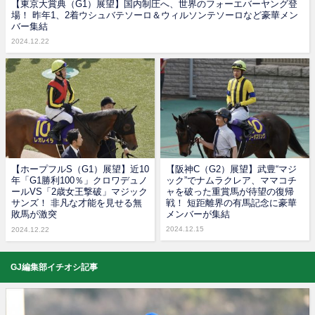
【東京大賞典（G1）展望】国内制圧へ、世界のフォーエバーヤング登
場！ 昨年1、2着ウシュバテソーロ＆ウィルソンテソーロなど豪華メン
バー集結
2024.12.22
【ホープフルS（G1）展望】近10
【阪神C（G2）展望】武豊“マジ
年「G1勝利100％」クロワデュノ
ック”でナムラクレア、ママコチ
ールVS「2歳女王撃破」マジック
ャを破った重賞馬が待望の復帰
サンズ！ 非凡な才能を見せる無
戦！ 短距離界の有馬記念に豪華
敗馬が激突
メンバーが集結
2024.12.15
2024.12.22
GJ編集部イチオシ記事