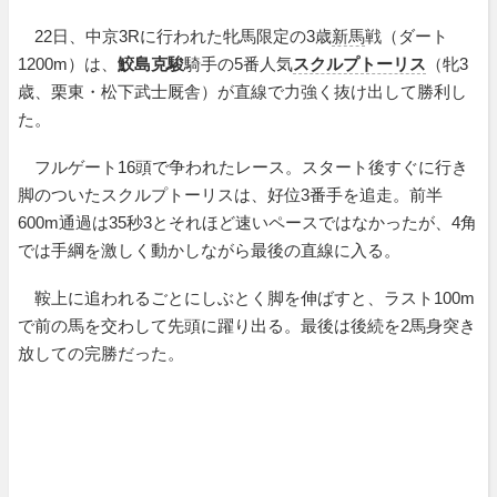
22日、中京3Rに行われた牝馬限定の3歳
新馬
戦（ダート
1200m）は、
鮫島克駿
騎手の5番人気
スクルプトーリス
（牝3
歳、栗東・松下武士厩舎）が直線で力強く抜け出して勝利し
た。
フルゲート16頭で争われたレース。スタート後すぐに行き
脚のついたスクルプトーリスは、好位3番手を追走。前半
600m通過は35秒3とそれほど速いペースではなかったが、4角
では手綱を激しく動かしながら最後の直線に入る。
鞍上に追われるごとにしぶとく脚を伸ばすと、ラスト100m
で前の馬を交わして先頭に躍り出る。最後は後続を2馬身突き
放しての完勝だった。