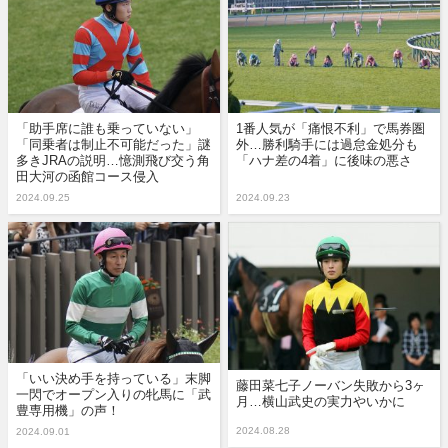
「助手席に誰も乗っていない」
1番人気が「痛恨不利」で馬券圏
「同乗者は制止不可能だった」謎
外…勝利騎手には過怠金処分も
多きJRAの説明…憶測飛び交う角
「ハナ差の4着」に後味の悪さ
田大河の函館コース侵入
2024.09.25
2024.09.23
「いい決め手を持っている」末脚
藤田菜七子ノーバン失敗から3ヶ
一閃でオープン入りの牝馬に「武
月…横山武史の実力やいかに
豊専用機」の声！
2024.08.28
2024.09.01