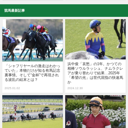
競馬最新記事
浜中俊「哀愁」の1年。かつての
「シャフリヤールの激走はわかっ
相棒ソウルラッシュ、ナムラクレ
ていた」本物だけが知る有馬記念
アが乗り替わりで結果…2025年
裏事情。そして“金杯”で再現され
「希望の光」は世代屈指の快速馬
る波乱の結末とは？
か
2025.01.02
2024.12.30