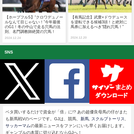
【ホープフルS】“クロワデュノー
【有馬記念】武豊×ドウデュース
ルなんて目じゃない！”今年最後
を逆転できる候補3頭！と絶対に
のG1！冬の中山で走る穴馬の法
馬券に加えるべき“隠れ穴馬！”
則、名門調教師絶賛の穴馬！
2024.12.20
2024.12.24
SNS
ベタ買いするだけで資金が「倍」に!? あの超優良母馬の仔がまた
も新馬戦Vのページです。GJは、競馬、
新馬
,
スクルプトーリス
,
サッカーマム
の最新ニュースをファンにいち早くお届けします。
ギャンブルの本質に切り込むならGJへ！