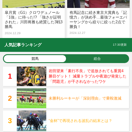
皐月賞（G1）クロワデュノール
有馬記念に続き東京大賞典も「記
「1強」に待った!? 「強さが証明
憶力」が決め手…最強フォーエバ
された」川田将雅も絶賛した3戦3
ーヤングから絞りに絞った2点で
勝馬
勝負！
2024.12.27
2024.12.29
人気記事ランキング
17:30更新
競馬
総合
岩田望来「素行不良」で追放されても重賞4
勝目ゲット！ 減量トラブルや夜遊び発覚した
「問題児」が干されなかったワケ
未勝利ルーキーが「深刻理由」で乗鞍激減
“金杯”で再現される波乱の結末とは？