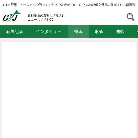
GJ
>
競馬ニュース
>
ベタ買いするだけで資金が「倍」に!? あの超優良母馬の仔がまたも新馬戦V
GJ
S
真剣勝負の真実に切り込む
ニュースサイトGJ
新着記事
インタビュー
競馬
麻雀
連載