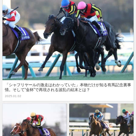
「シャフリヤールの激走はわかっていた」本物だけが知る有馬記念裏事
情。そして“金杯”で再現される波乱の結末とは？
2025.01.02