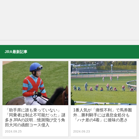
JRA最新記事
「助手席に誰も乗っていない」
1番人気が「痛恨不利」で馬券圏
「同乗者は制止不可能だった」謎
外…勝利騎手には過怠金処分も
多きJRAの説明…憶測飛び交う角
「ハナ差の4着」に後味の悪さ
田大河の函館コース侵入
2024.09.25
2024.09.23