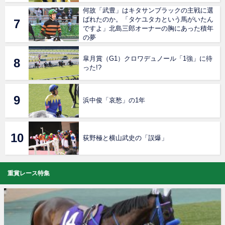
何故「武豊」はキタサンブラックの主戦に選
ばれたのか。「タケユタカという馬がいたん
ですよ」北島三郎オーナーの胸にあった積年
の夢
皐月賞（G1）クロワデュノール「1強」に待
った!?
浜中俊「哀愁」の1年
荻野極と横山武史の「誤爆」
重賞レース特集