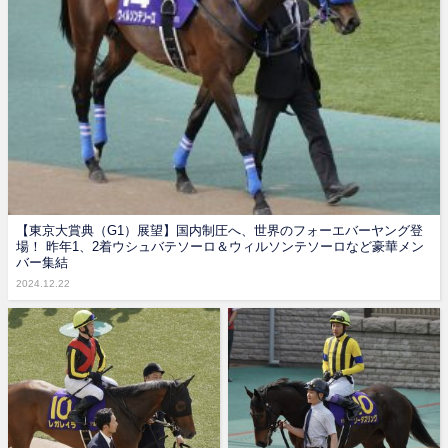
【東京大賞典（G1）展望】国内制圧へ、世界のフォーエバーヤング登
場！ 昨年1、2着ウシュバテソーロ＆ウィルソンテソーロなど豪華メン
バー集結
2024.12.22