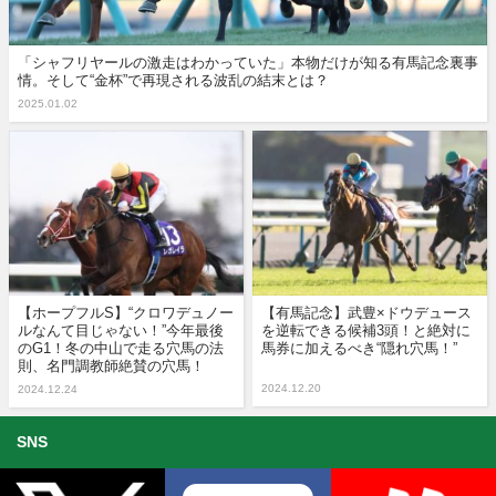
「シャフリヤールの激走はわかっていた」本物だけが知る有馬記念裏事
情。そして“金杯”で再現される波乱の結末とは？
2025.01.02
【ホープフルS】“クロワデュノー
【有馬記念】武豊×ドウデュース
ルなんて目じゃない！”今年最後
を逆転できる候補3頭！と絶対に
のG1！冬の中山で走る穴馬の法
馬券に加えるべき“隠れ穴馬！”
則、名門調教師絶賛の穴馬！
2024.12.20
2024.12.24
SNS