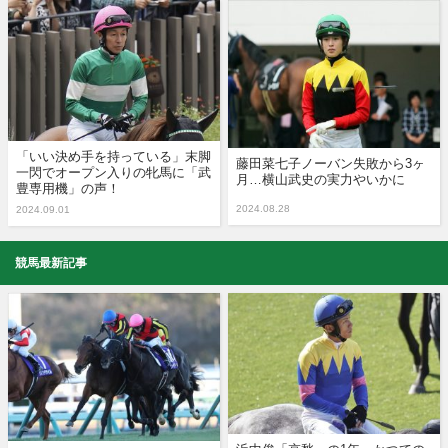
「いい決め手を持っている」末脚
藤田菜七子ノーバン失敗から3ヶ
一閃でオープン入りの牝馬に「武
月…横山武史の実力やいかに
豊専用機」の声！
2024.08.28
2024.09.01
競馬最新記事