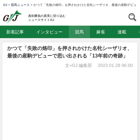
GJ
>
競馬ニュース
>
かつて「失敗の烙印」を押されかけた名牝シーザリオ、最後の産駒デビュー
GJ
S
真剣勝負の真実に切り込む
ニュースサイトGJ
新着記事
インタビュー
競馬
麻雀
連載
かつて「失敗の烙印」を押されかけた名牝シーザリオ、
最後の産駒デビューで思い出される「13年前の奇跡」
文=GJ 編集部
2023.01.28 06:00