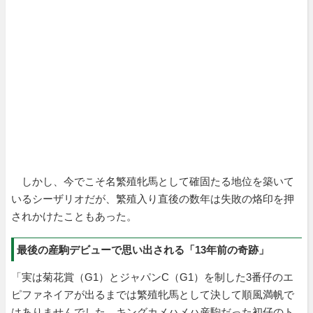
しかし、今でこそ名繁殖牝馬として確固たる地位を築いて
いるシーザリオだが、繁殖入り直後の数年は失敗の烙印を押
されかけたこともあった。
最後の産駒デビューで思い出される「13年前の奇跡」
「実は菊花賞（G1）とジャパンC（G1）を制した3番仔のエ
ピファネイアが出るまでは繁殖牝馬として決して順風満帆で
はありませんでした。キングカメハメハ産駒だった初仔の
ト