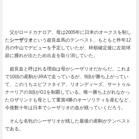
父がロードカナロア、母は2005年に日米のオークスを制し
た
シーザリオ
という超良血馬のテンペスト。もともと昨年12
月の中山でデビューを予定していたが、枠順確定後に左前球
節に腫れが出たため出走を取り消していた。
超良血と呼ばれる理由は母がシーザリオだからだ。これま
で10頭の産駒がJRAで走っているが、9頭が勝ち上がってい
て、このうちエピファネイア、リオンディーズ、サートゥル
ナーリアの3頭がG1を制覇している。唯一勝ち上がれなかっ
たロザリンドも母として重賞4勝のオーソリティを産むなど、
今後数十年は日本でシーザリオの血が残っていくだろう。
そんな名牝のシーザリオが残した最後の産駒がテンペスト
である。