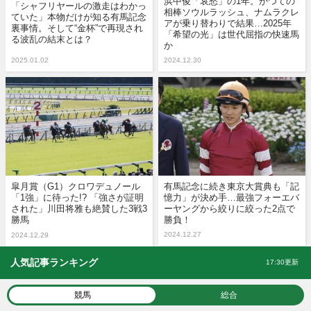
浜中俊「哀愁」の1年。かつての
「シャフリヤールの激走はわかっ
相棒ソウルラッシュ、ナムラクレ
ていた」本物だけが知る有馬記念
アが乗り替わりで結果…2025年
裏事情。そして“金杯”で再現され
「希望の光」は世代屈指の快速馬
る波乱の結末とは？
か
2025.01.02
2024.12.30
皐月賞（G1）クロワデュノール
有馬記念に続き東京大賞典も「記
「1強」に待った!? 「強さが証明
憶力」が決め手…最強フォーエバ
された」川田将雅も絶賛した3戦3
ーヤングから絞りに絞った2点で
勝馬
勝負！
2024.12.27
2024.12.29
人気記事ランキング
17:30更新
競馬
総合