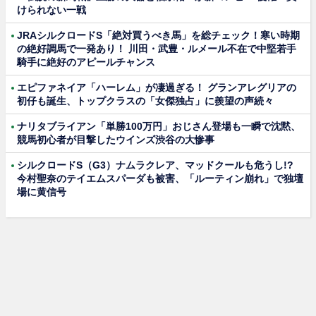
けられない一戦
JRAシルクロードS「絶対買うべき馬」を総チェック！寒い時期
の絶好調馬で一発あり！ 川田・武豊・ルメール不在で中堅若手
騎手に絶好のアピールチャンス
エピファネイア「ハーレム」が凄過ぎる！ グランアレグリアの
初仔も誕生、トップクラスの「女傑独占」に羨望の声続々
ナリタブライアン「単勝100万円」おじさん登場も一瞬で沈黙、
競馬初心者が目撃したウインズ渋谷の大惨事
シルクロードS（G3）ナムラクレア、マッドクールも危うし!?
今村聖奈のテイエムスパーダも被害、「ルーティン崩れ」で独壇
場に黄信号