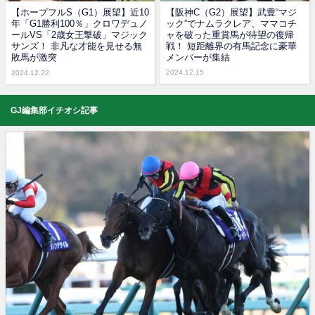
【ホープフルS（G1）展望】近10
【阪神C（G2）展望】武豊“マジ
年「G1勝利100％」クロワデュノ
ック”でナムラクレア、ママコチ
ールVS「2歳女王撃破」マジック
ャを破った重賞馬が待望の復帰
サンズ！ 非凡な才能を見せる無
戦！ 短距離界の有馬記念に豪華
敗馬が激突
メンバーが集結
2024.12.15
2024.12.22
GJ編集部イチオシ記事