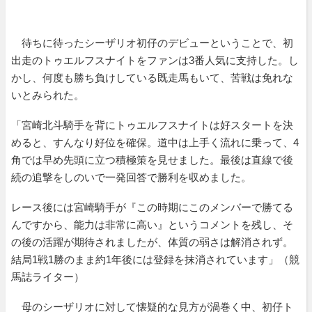
待ちに待ったシーザリオ初仔のデビューということで、初
出走のトゥエルフスナイトをファンは3番人気に支持した。し
かし、何度も勝ち負けしている既走馬もいて、苦戦は免れな
いとみられた。
「宮崎北斗騎手を背にトゥエルフスナイトは好スタートを決
めると、すんなり好位を確保。道中は上手く流れに乗って、4
角では早め先頭に立つ積極策を見せました。最後は直線で後
続の追撃をしのいで一発回答で勝利を収めました。
レース後には宮崎騎手が『この時期にこのメンバーで勝てる
んですから、能力は非常に高い』というコメントを残し、そ
の後の活躍が期待されましたが、体質の弱さは解消されず。
結局1戦1勝のまま約1年後には登録を抹消されています」（競
馬誌ライター）
母のシーザリオに対して懐疑的な見方が渦巻く中、初仔ト