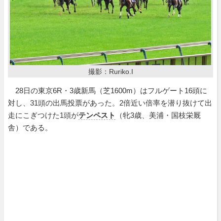
撮影：Ruriko.I
28日の東京6R・3歳新馬（芝1600m）はフルゲート16頭に
対し、31頭の出馬投票があった。2倍近い倍率を潜り抜けて出
走にこぎつけた1頭が
テンペスト
（牝3歳、美浦・国枝栄厩
舎）である。