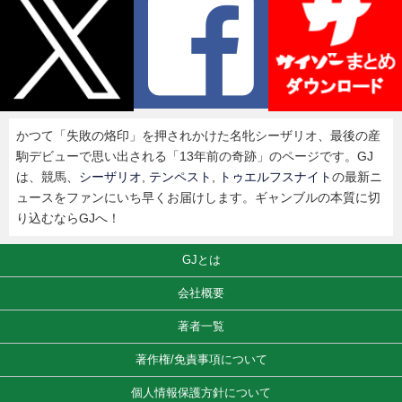
かつて「失敗の烙印」を押されかけた名牝シーザリオ、最後の産
駒デビューで思い出される「13年前の奇跡」のページです。GJ
は、競馬、
シーザリオ
,
テンペスト
,
トゥエルフスナイト
の最新ニ
ュースをファンにいち早くお届けします。ギャンブルの本質に切
り込むならGJへ！
GJとは
会社概要
著者一覧
著作権/免責事項について
個人情報保護方針について