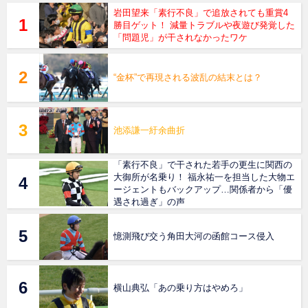
岩田望来「素行不良」で追放されても重賞4
勝目ゲット！ 減量トラブルや夜遊び発覚した
「問題児」が干されなかったワケ
“金杯”で再現される波乱の結末とは？
池添謙一紆余曲折
「素行不良」で干された若手の更生に関西の
大御所が名乗り！ 福永祐一を担当した大物エ
ージェントもバックアップ…関係者から「優
遇され過ぎ」の声
憶測飛び交う角田大河の函館コース侵入
横山典弘「あの乗り方はやめろ」