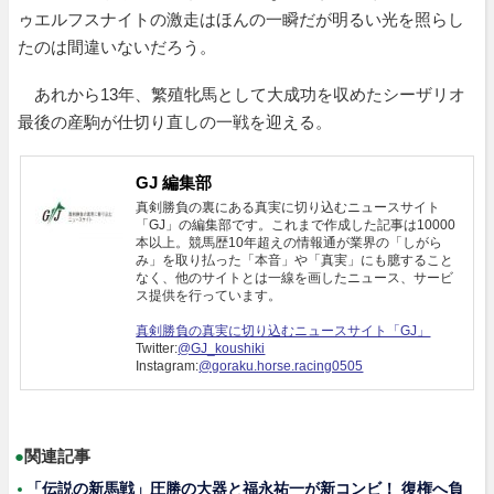
ゥエルフスナイトの激走はほんの一瞬だが明るい光を照らし
たのは間違いないだろう。
あれから13年、繁殖牝馬として大成功を収めたシーザリオ
最後の産駒が仕切り直しの一戦を迎える。
GJ 編集部
真剣勝負の裏にある真実に切り込むニュースサイト
「GJ」の編集部です。これまで作成した記事は10000
本以上。競馬歴10年超えの情報通が業界の「しがら
み」を取り払った「本音」や「真実」にも臆すること
なく、他のサイトとは一線を画したニュース、サービ
ス提供を行っています。
真剣勝負の真実に切り込むニュースサイト「GJ」
Twitter:
@GJ_koushiki
Instagram:
@goraku.horse.racing0505
●
関連記事
「伝説の新馬戦」圧勝の大器と福永祐一が新コンビ！ 復権へ負