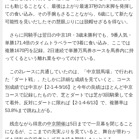
にも動じることなく、最後は上がり最速37秒2の末脚を発揮し
ての食い込み。その手腕もさることながら、6歳にして新たな
可能性を見いだしたその慧眼ぶりには脱帽せざるを得ない。
さらに同騎手は翌日の中京1R・3歳未勝利でも、9番人気・
単勝171.4倍のタイムトラベラーで3着に食い込み、ここでは
複勝1670円を記録。2日連続で単勝万馬券ホースを馬券内に持
ってくるという離れ業をやってのけている。
この2レースに共通していたのは、「中京競馬場」で行われ
た「ダート戦」。たしかに詳細な成績を見ていくと、コース
別成績では中京が【2-1-4-9/16】と今年の良績はほとんど中京
コースで記録したもので、芝とダートでは芝が3回騎乗して全
て着外。反対にダートに限れば【2-1-4-6/13】で、複勝率は
53.8%まで跳ね上がる。
残念ながら得意の
中京開催
は5日までで一旦幕を閉じること
になるが、ここまでの充実ぶりを見ていると、舞台が替わっ