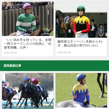
「いい決め手を持っている」末脚
藤田菜七子ノーバン失敗から3ヶ
一閃でオープン入りの牝馬に「武
月…横山武史の実力やいかに
豊専用機」の声！
2024.08.28
2024.09.01
競馬最新記事