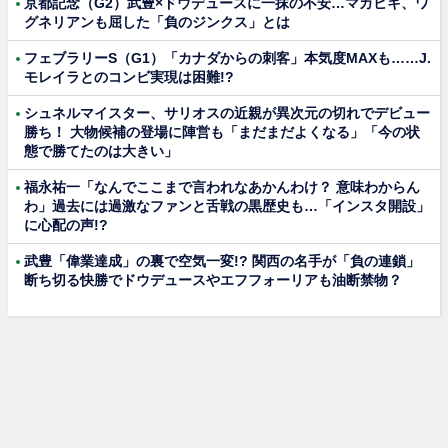
京都記念（G2）武豊×ドウデュースに一抹の不安…マカヒキ、ワ
グネリアンも屈した「負のジンクス」とは
フェブラリーS（G1）「カナダからの刺客」本気度MAXも……J.
モレイラとのコンビ実現は困難!?
シュネルマイスター、サリオスの近親が異次元の切れでデビュー
勝ち！ 大物候補の登場に陣営も「まだまだよくなる」「今の状
態で勝てたのは大きい」
福永祐一「なんでここまで言われなあかんわけ？ 意味わからん
わ」過去には過激なファンと舌戦の黒歴史も…「インスタ開設」
に心配の声!?
武豊「偉業達成」の裏で空気一変!? 関西の名手が「負の連鎖」
断ち切る快勝でドウデュースやエフフォーリアも油断禁物？