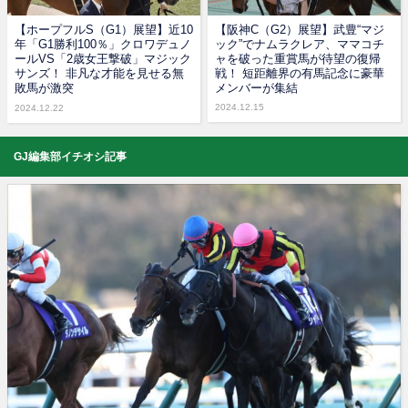
【ホープフルS（G1）展望】近10
【阪神C（G2）展望】武豊“マジ
年「G1勝利100％」クロワデュノ
ック”でナムラクレア、ママコチ
ールVS「2歳女王撃破」マジック
ャを破った重賞馬が待望の復帰
サンズ！ 非凡な才能を見せる無
戦！ 短距離界の有馬記念に豪華
敗馬が激突
メンバーが集結
2024.12.15
2024.12.22
GJ編集部イチオシ記事