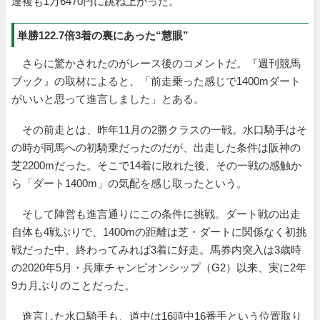
連複も1万6470円に跳ね上がった。
単勝122.7倍3着の裏にあった“慧眼”
さらに驚かされたのがレース後のコメントだ。『週刊競馬
ブック』の取材によると、「前走乗った感じで1400mダート
がいいと思って進言しました」とある。
その前走とは、昨年11月の2勝クラスの一戦。水口騎手はそ
の時が同馬への初騎乗だったのだが、出走した条件は阪神の
芝2200mだった。そこで14着に敗れた後、その一戦の感触か
ら「ダート1400m」の気配を感じ取ったという。
そして陣営も進言通りにこの条件に挑戦。ダート戦の出走
自体も4戦ぶりで、1400mの距離は芝・ダートに関係なく初挑
戦だった中、終わってみれば3着に好走。馬券内突入は3歳時
の2020年5月・兵庫チャンピオンシップ（G2）以来、実に2年
9カ月ぶりのことだった。
進言した水口騎手も、道中は16頭中16番手という位置取り