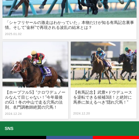
「シャフリヤールの激走はわかっていた」本物だけが知る有馬記念裏事
情。そして“金杯”で再現される波乱の結末とは？
2025.01.02
【ホープフルS】“クロワデュノー
【有馬記念】武豊×ドウデュース
ルなんて目じゃない！”今年最後
を逆転できる候補3頭！と絶対に
のG1！冬の中山で走る穴馬の法
馬券に加えるべき“隠れ穴馬！”
則、名門調教師絶賛の穴馬！
2024.12.20
2024.12.24
SNS