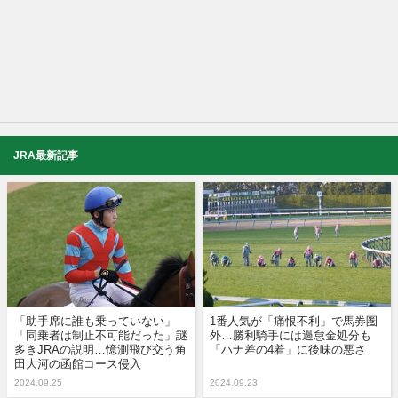
JRA最新記事
「助手席に誰も乗っていない」
1番人気が「痛恨不利」で馬券圏
「同乗者は制止不可能だった」謎
外…勝利騎手には過怠金処分も
多きJRAの説明…憶測飛び交う角
「ハナ差の4着」に後味の悪さ
田大河の函館コース侵入
2024.09.25
2024.09.23