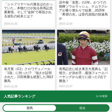
浜中俊「哀愁」の1年。かつての
「シャフリヤールの激走はわかっ
相棒ソウルラッシュ、ナムラクレ
ていた」本物だけが知る有馬記念
アが乗り替わりで結果…2025年
裏事情。そして“金杯”で再現され
「希望の光」は世代屈指の快速馬
る波乱の結末とは？
か
2025.01.02
2024.12.30
皐月賞（G1）クロワデュノール
有馬記念に続き東京大賞典も「記
「1強」に待った!? 「強さが証明
憶力」が決め手…最強フォーエバ
された」川田将雅も絶賛した3戦3
ーヤングから絞りに絞った2点で
勝馬
勝負！
2024.12.27
2024.12.29
人気記事ランキング
11:30更新
競馬
総合