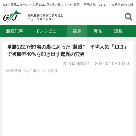
GJ
>
競馬ニュース
>
単勝122.7倍3着の裏にあった“慧眼” 平均人気「11.1」で複勝率40%を
GJ
S
真剣勝負の真実に切り込む
ニュースサイトGJ
新着記事
インタビュー
競馬
麻雀
連載
単勝122.7倍3着の裏にあった“慧眼” 平均人気「11.1」
で複勝率40%を叩き出す驚異の穴男
文=GJ 編集部
2023.02.09 18:00
#川田将雅
#水口優也
#中京開催