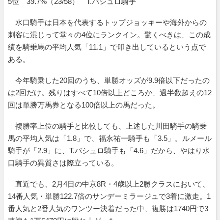
5位 39.7%（23/58） T.バシュロ騎手
水口騎手は日本を代表するトップジョッキーや海外からの
刺客に混じって堂々の4位にランクイン。驚くべきは、この成
績を騎乗馬の平均人気「11.1」で叩き出しているという点で
ある。
今年騎乗した20回のうち、単勝オッズが9.9倍以下だったの
は2回だけ。残りはすべて10倍以上どころか、過半数超えの12
回は単勝万馬券となる100倍以上の馬だった。
複勝率上位の騎手と比較しても、上述した川田騎手の騎乗
馬の平均人気は「1.8」で、福永祐一騎手も「3.5」。ルメール
騎手が「2.9」に、T.バシュロ騎手も「4.6」だから、やはり水
口騎手の異質さは際立っている。
直近でも、2月4日の中京8R・4歳以上2勝クラスにおいて、
14番人気・単勝122.7倍のサンデーミラージュで3着に激走。1
番人気と2番人気のワンツー決着だった中、複勝は1740円で3