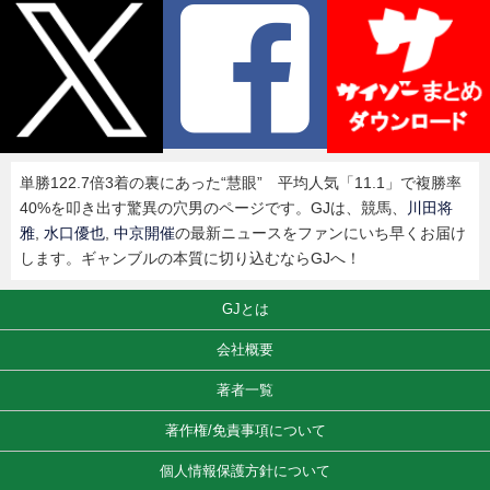
単勝122.7倍3着の裏にあった“慧眼” 平均人気「11.1」で複勝率
40%を叩き出す驚異の穴男のページです。GJは、競馬、
川田将
雅
,
水口優也
,
中京開催
の最新ニュースをファンにいち早くお届け
します。ギャンブルの本質に切り込むならGJへ！
GJとは
会社概要
著者一覧
著作権/免責事項について
個人情報保護方針について