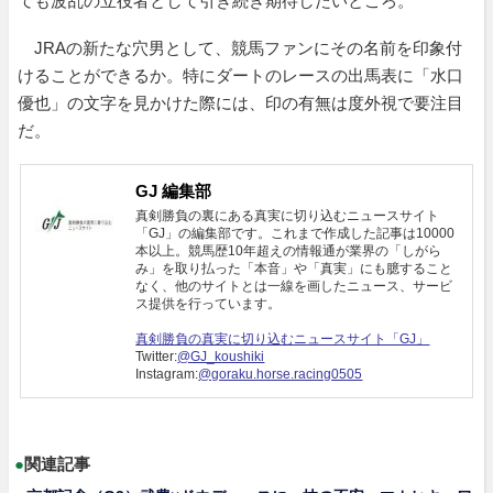
ても波乱の立役者として引き続き期待したいところ。
JRAの新たな穴男として、競馬ファンにその名前を印象付
けることができるか。特にダートのレースの出馬表に「水口
優也」の文字を見かけた際には、印の有無は度外視で要注目
だ。
GJ 編集部
真剣勝負の裏にある真実に切り込むニュースサイト
「GJ」の編集部です。これまで作成した記事は10000
本以上。競馬歴10年超えの情報通が業界の「しがら
み」を取り払った「本音」や「真実」にも臆すること
なく、他のサイトとは一線を画したニュース、サービ
ス提供を行っています。
真剣勝負の真実に切り込むニュースサイト「GJ」
Twitter:
@GJ_koushiki
Instagram:
@goraku.horse.racing0505
●
関連記事