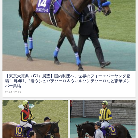
【東京大賞典（G1）展望】国内制圧へ、世界のフォーエバーヤング登
場！ 昨年1、2着ウシュバテソーロ＆ウィルソンテソーロなど豪華メン
バー集結
2024.12.22