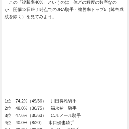
この「複勝率40%」というのは一体どの程度の数字なの
か、開催12日終了時点でのJRA騎手・複勝率トップ5（障害成
績を除く）を見てみよう。
1位 74.2%（49/66） 川田将雅騎手
2位 48.0%（36/75） 福永祐一騎手
3位 47.6%（30/63） C.ルメール騎手
4位 40.0%（8/20） 水口優也騎手