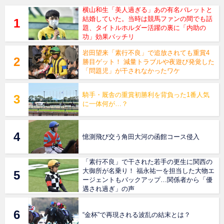
横山和生「美人過ぎる」あの有名バレットと
結婚していた。当時は競馬ファンの間でも話
題、タイトルホルダー活躍の裏に「内助の
功」効果バッチリ
岩田望来「素行不良」で追放されても重賞4
勝目ゲット！ 減量トラブルや夜遊び発覚した
「問題児」が干されなかったワケ
騎手・厩舎の重賞初勝利を背負った1番人気
に一体何が…？
憶測飛び交う角田大河の函館コース侵入
「素行不良」で干された若手の更生に関西の
大御所が名乗り！ 福永祐一を担当した大物エ
ージェントもバックアップ…関係者から「優
遇され過ぎ」の声
“金杯”で再現される波乱の結末とは？