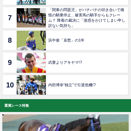
「関東の問題児」がバチバチの叩き合いで痛
恨の騎乗停止…被害馬の騎手からもクレー
ム？ 降着の裁決に「迷惑をかけてしまい申し
訳ない気持ち」
浜中俊「哀愁」の1年
武豊よりアキヤマ!?
内田博幸“独立”で引退危機!?
重賞レース特集