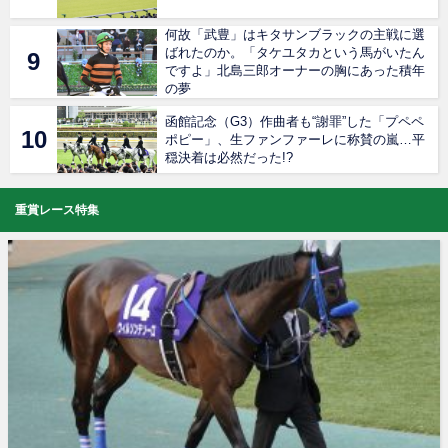
何故「武豊」はキタサンブラックの主戦に選
ばれたのか。「タケユタカという馬がいたん
ですよ」北島三郎オーナーの胸にあった積年
の夢
函館記念（G3）作曲者も“謝罪”した「プペペ
ポピー」、生ファンファーレに称賛の嵐…平
穏決着は必然だった!?
重賞レース特集