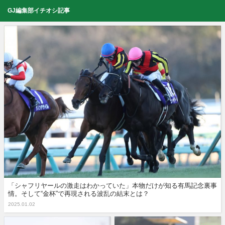
GJ編集部イチオシ記事
「シャフリヤールの激走はわかっていた」本物だけが知る有馬記念裏事
情。そして“金杯”で再現される波乱の結末とは？
2025.01.02