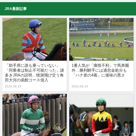
JRA最新記事
「助手席に誰も乗っていない」
1番人気が「痛恨不利」で馬券圏
「同乗者は制止不可能だった」謎
外…勝利騎手には過怠金処分も
多きJRAの説明…憶測飛び交う角
「ハナ差の4着」に後味の悪さ
田大河の函館コース侵入
2024.09.25
2024.09.23