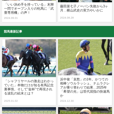
「いい決め手を持っている」末脚
藤田菜七子ノーバン失敗から3ヶ
一閃でオープン入りの牝馬に「武
月…横山武史の実力やいかに
豊専用機」の声！
2024.08.28
2024.09.01
競馬最新記事
浜中俊「哀愁」の1年。かつての
「シャフリヤールの激走はわかっ
相棒ソウルラッシュ、ナムラクレ
ていた」本物だけが知る有馬記念
アが乗り替わりで結果…2025年
裏事情。そして“金杯”で再現され
「希望の光」は世代屈指の快速馬
る波乱の結末とは？
か
2025.01.02
2024.12.30