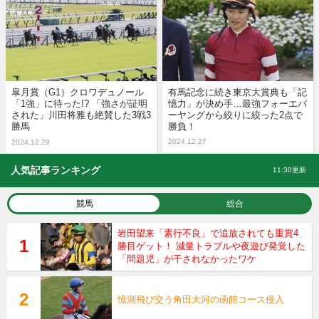
皐月賞（G1）クロワデュノール
有馬記念に続き東京大賞典も「記
「1強」に待った!? 「強さが証明
憶力」が決め手…最強フォーエバ
された」川田将雅も絶賛した3戦3
ーヤングから絞りに絞った2点で
勝馬
勝負！
2024.12.27
2024.12.29
人気記事ランキング
11:30更新
競馬
総合
岩田望来「素行不良」で追放されても重賞4
勝目ゲット！ 減量トラブルや夜遊び発覚した
「問題児」が干されなかったワケ
憶測飛び交う角田大河の函館コース侵入