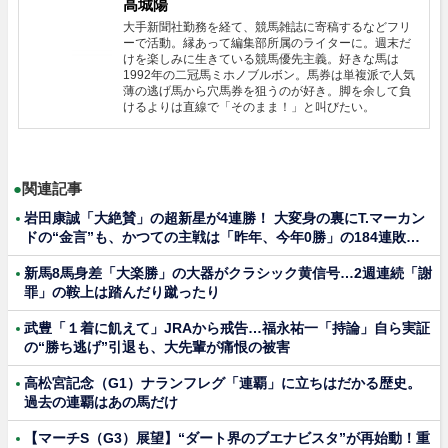
高城陽
大手新聞社勤務を経て、競馬雑誌に寄稿するなどフリ
ーで活動。縁あって編集部所属のライターに。週末だ
けを楽しみに生きている競馬優先主義。好きな馬は
1992年の二冠馬ミホノブルボン。馬券は単複派で人気
薄の逃げ馬から穴馬券を狙うのが好き。脚を余して負
けるよりは直線で「そのまま！」と叫びたい。
●
関連記事
岩田康誠「大絶賛」の超新星が4連勝！ 大変身の裏にT.マーカン
ドの“金言”も、かつての主戦は「昨年、今年0勝」の184連敗…
新馬8馬身差「大楽勝」の大器がクラシック黄信号…2週連続「謝
罪」の鞍上は踏んだり蹴ったり
武豊「１着に飢えて」JRAから戒告…福永祐一「持論」自ら実証
の“勝ち逃げ”引退も、大先輩が痛恨の被害
高松宮記念（G1）ナランフレグ「連覇」に立ちはだかる歴史。
過去の連覇はあの馬だけ
【マーチS（G3）展望】“ダート界のブエナビスタ”が再始動！重