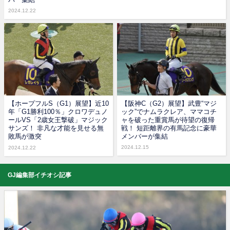
2024.12.22
【ホープフルS（G1）展望】近10
【阪神C（G2）展望】武豊“マジ
年「G1勝利100％」クロワデュノ
ック”でナムラクレア、ママコチ
ールVS「2歳女王撃破」マジック
ャを破った重賞馬が待望の復帰
サンズ！ 非凡な才能を見せる無
戦！ 短距離界の有馬記念に豪華
敗馬が激突
メンバーが集結
2024.12.15
2024.12.22
GJ編集部イチオシ記事