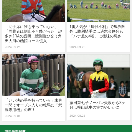
「助手席に誰も乗っていない」
1番人気が「痛恨不利」で馬券圏
「同乗者は制止不可能だった」謎
外…勝利騎手には過怠金処分も
多きJRAの説明…憶測飛び交う角
「ハナ差の4着」に後味の悪さ
田大河の函館コース侵入
2024.09.25
2024.09.23
「いい決め手を持っている」末脚
藤田菜七子ノーバン失敗から3ヶ
一閃でオープン入りの牝馬に「武
月…横山武史の実力やいかに
豊専用機」の声！
2024.08.28
2024.09.01
競馬最新記事