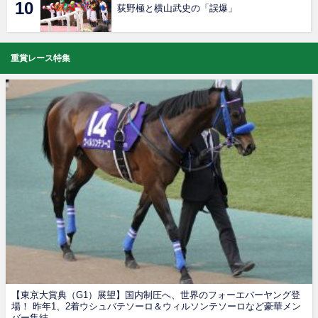
荻野極と横山武史の「誤爆」
重賞レース特集
【東京大賞典（G1）展望】国内制圧へ、世界のフォーエバーヤング登
場！ 昨年1、2着ウシュバテソーロ＆ウィルソンテソーロなど豪華メン
バー集結