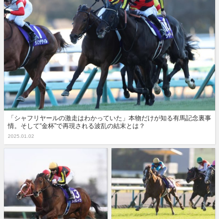
「シャフリヤールの激走はわかっていた」本物だけが知る有馬記念裏事
情。そして“金杯”で再現される波乱の結末とは？
2025.01.02