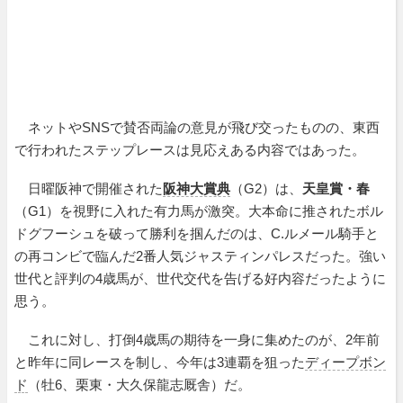
ネットやSNSで賛否両論の意見が飛び交ったものの、東西
で行われたステップレースは見応えある内容ではあった。
日曜阪神で開催された
阪神大賞典
（G2）は、
天皇賞・春
（G1）を視野に入れた有力馬が激突。大本命に推されたボル
ドグフーシュを破って勝利を掴んだのは、C.ルメール騎手と
の再コンビで臨んだ2番人気ジャスティンパレスだった。強い
世代と評判の4歳馬が、世代交代を告げる好内容だったように
思う。
これに対し、打倒4歳馬の期待を一身に集めたのが、2年前
と昨年に同レースを制し、今年は3連覇を狙った
ディープボン
ド
（牡6、栗東・大久保龍志厩舎）だ。