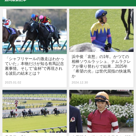
浜中俊「哀愁」の1年。かつての
「シャフリヤールの激走はわかっ
相棒ソウルラッシュ、ナムラクレ
ていた」本物だけが知る有馬記念
アが乗り替わりで結果…2025年
裏事情。そして“金杯”で再現され
「希望の光」は世代屈指の快速馬
る波乱の結末とは？
か
2025.01.02
2024.12.30