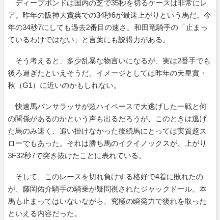
ディープボンドは国内の芝で35秒を切るケースは非常にレ
ア。昨年の阪神大賞典での34秒6が最速上がりという馬だ。今
年の34秒7にしても過去2番目の速さ。和田竜騎手の「止まっ
ているわけではない」と言葉にも説得力がある。
そう考えると、多少乱暴な物言いになるが、実は2番手でも
後ろ過ぎたといえそうだ。イメージとしては昨年の天皇賞・
秋（G1）に近いのかもしれない。
快速馬パンサラッサが超ハイペースで大逃げした一戦と何
の関係があるのかという声も出るだろうが、このときは逃げ
た馬のみ速く、追い掛けなかった後続馬にとっては実質超ス
ローでもあった。それは勝ち馬のイクイノックスが、上がり
3F32秒7で突き抜けたことに表れている。
そして、このレースを切れ負けする格好で4着に敗れたの
が、藤岡佑介騎手の騎乗が疑問視されたジャックドール。本
馬も止まってはいないながら、究極の瞬発力で後れを取った
といえる内容だった。