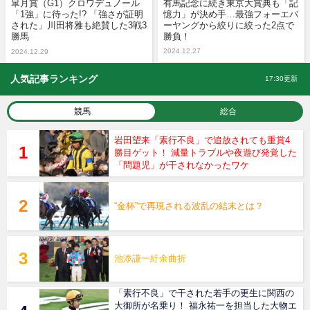
皐月賞（G1）クロワデュノール
有馬記念に続き東京大賞典も「記
「1強」に待った!? 「強さが証明
憶力」が決め手…最強フォーエバ
された」川田将雅も絶賛した3戦3
ーヤングから絞りに絞った2点で
勝馬
勝負！
2024.12.27
2024.12.29
人気記事ランキング
17:30更新
競馬
総合
岩田望来「素行不良」で追放されても重賞4
勝目ゲット！ 減量トラブルや夜遊び発覚した
「問題児」が干されなかったワケ
“金杯”で再現される波乱の結末とは？
池添謙一紆余曲折
「素行不良」で干された若手の更生に関西の
大御所が名乗り！ 福永祐一を担当した大物エ