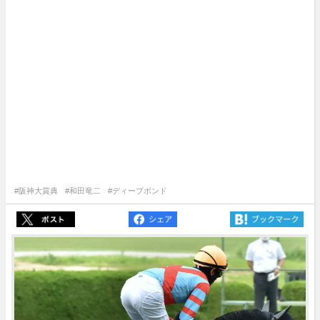
#阪神大賞典
#和田竜二
#ディープボンド