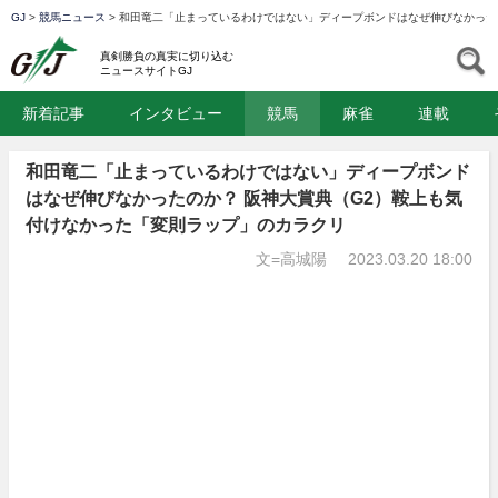
GJ
>
競馬ニュース
>
和田竜二「止まっているわけではない」ディープボンドはなぜ伸びなかった
GJ
S
真剣勝負の真実に切り込む
ニュースサイトGJ
新着記事
インタビュー
競馬
麻雀
連載
和田竜二「止まっているわけではない」ディープボンド
はなぜ伸びなかったのか？ 阪神大賞典（G2）鞍上も気
付けなかった「変則ラップ」のカラクリ
文=高城陽
2023.03.20 18:00