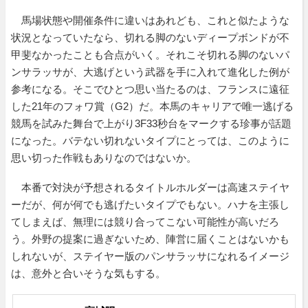
馬場状態や開催条件に違いはあれども、これと似たような
状況となっていたなら、切れる脚のないディープボンドが不
甲斐なかったことも合点がいく。それこそ切れる脚のないパ
ンサラッサが、大逃げという武器を手に入れて進化した例が
参考になる。そこでひとつ思い当たるのは、フランスに遠征
した21年のフォワ賞（G2）だ。本馬のキャリアで唯一逃げる
競馬を試みた舞台で上がり3F33秒台をマークする珍事が話題
になった。バテない切れないタイプにとっては、このように
思い切った作戦もありなのではないか。
本番で対決が予想されるタイトルホルダーは高速ステイヤ
ーだが、何が何でも逃げたいタイプでもない。ハナを主張し
てしまえば、無理には競り合ってこない可能性が高いだろ
う。外野の提案に過ぎないため、陣営に届くことはないかも
しれないが、ステイヤー版のパンサラッサになれるイメージ
は、意外と合いそうな気もする。