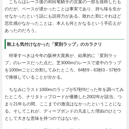
こちらはレース後の和田竜騎手の言葉の一部を抜粋したも
のだが、ペースが遅かったことは事実であり、持ち味を生か
せなかったという話にも説得力がある。敗れた割にそれほど
悲壮感がなかったことは、本人も何とかなるという手応えが
あったのだろう。
鞍上も気付けなかった「変則ラップ」のカラクリ
特筆すべきは今年の阪神大賞典が、結果的に「変則ラッ
プ」のレースだった点だ。芝3000mのレースで道中のラップ
を1000mごとに分割してみたところ、64秒9－63秒3－57秒9
で推移していることが分かる。
ちなみにラスト1000mのラップが57秒9だった年を調べてみ
たところ、ナリタトップロードが優勝した2002年が該当。つ
まり21年もの間、ここまでの激流はなかったということにな
る。そしてこれが、ディープボンドの凡走した理由のひとつ
として大きな意味を持つのではないか。