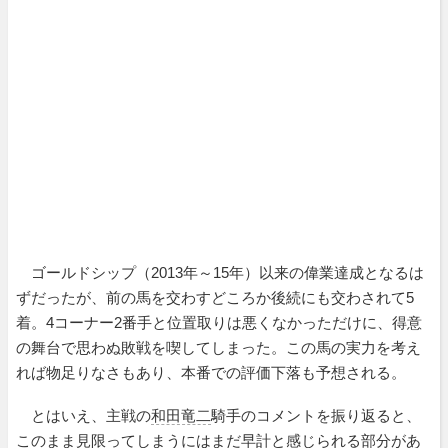
ゴールドシップ（2013年～15年）以来の偉業達成となるは
ずだったが、前の馬を交わすどころか後続にも交わされて5
着。4コーナー2番手と位置取りは悪くなかっただけに、得意
の舞台で思わぬ敗戦を喫してしまった。この馬の実力を考え
れば物足りなさもあり、本番での評価下落も予想される。
とはいえ、主戦の
和田竜二
騎手のコメントを振り返ると、
このまま見限ってしまうにはまだ早計と感じられる部分があ