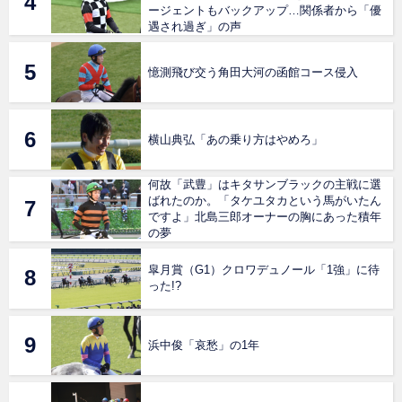
ージェントもバックアップ…関係者から「優
遇され過ぎ」の声
憶測飛び交う角田大河の函館コース侵入
横山典弘「あの乗り方はやめろ」
何故「武豊」はキタサンブラックの主戦に選
ばれたのか。「タケユタカという馬がいたん
ですよ」北島三郎オーナーの胸にあった積年
の夢
皐月賞（G1）クロワデュノール「1強」に待
った!?
浜中俊「哀愁」の1年