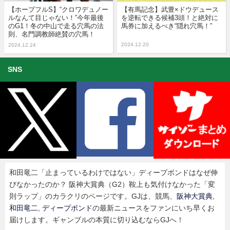
【ホープフルS】“クロワデュノー
【有馬記念】武豊×ドウデュース
ルなんて目じゃない！”今年最後
を逆転できる候補3頭！と絶対に
のG1！冬の中山で走る穴馬の法
馬券に加えるべき“隠れ穴馬！”
則、名門調教師絶賛の穴馬！
2024.12.20
2024.12.24
SNS
和田竜二「止まっているわけではない」ディープボンドはなぜ伸
びなかったのか？ 阪神大賞典（G2）鞍上も気付けなかった「変
則ラップ」のカラクリのページです。GJは、競馬、
阪神大賞典
,
和田竜二
,
ディープボンド
の最新ニュースをファンにいち早くお
届けします。ギャンブルの本質に切り込むならGJへ！