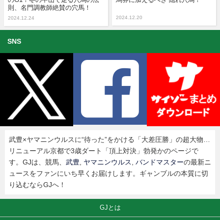
則、名門調教師絶賛の穴馬！
2024.12.20
2024.12.24
SNS
武豊×ヤマニンウルスに“待った”をかける「大差圧勝」の超大物…
リニューアル京都で3歳ダート「頂上対決」勃発かのページで
す。GJは、競馬、
武豊
,
ヤマニンウルス
,
バンドマスター
の最新ニ
ュースをファンにいち早くお届けします。ギャンブルの本質に切
り込むならGJへ！
GJとは