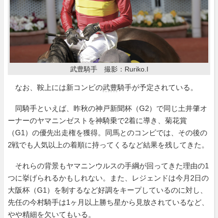
武豊騎手 撮影：Ruriko.I
なお、鞍上には新コンビの
武豊
騎手が予定されている。
同騎手といえば、昨秋の神戸新聞杯（G2）で同じ土井肇オ
ーナーのヤマニンゼストを神騎乗で2着に導き、菊花賞
（G1）の優先出走権を獲得。同馬とのコンビでは、その後の
2戦でも人気以上の着順に持ってくるなど結果を残してきた。
それらの背景もヤマニンウルスの手綱が回ってきた理由の1
つに挙げられるかもしれない。また、レジェンドは今月2日の
大阪杯（G1）を制するなど好調をキープしているのに対し、
先任の今村騎手は1ヶ月以上勝ち星から見放されているなど、
やや精細を欠いてもいる。