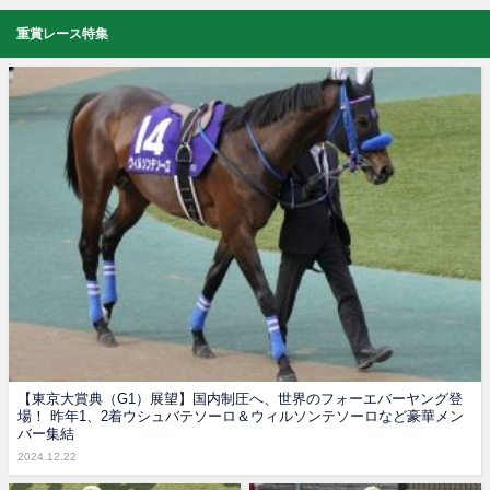
重賞レース特集
【東京大賞典（G1）展望】国内制圧へ、世界のフォーエバーヤング登
場！ 昨年1、2着ウシュバテソーロ＆ウィルソンテソーロなど豪華メン
バー集結
2024.12.22