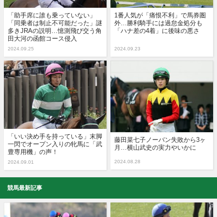
「助手席に誰も乗っていない」
1番人気が「痛恨不利」で馬券圏
「同乗者は制止不可能だった」謎
外…勝利騎手には過怠金処分も
多きJRAの説明…憶測飛び交う角
「ハナ差の4着」に後味の悪さ
田大河の函館コース侵入
2024.09.25
2024.09.23
「いい決め手を持っている」末脚
藤田菜七子ノーバン失敗から3ヶ
一閃でオープン入りの牝馬に「武
月…横山武史の実力やいかに
豊専用機」の声！
2024.08.28
2024.09.01
競馬最新記事