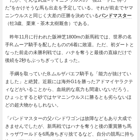
た”をかけそうな馬も出走を予定している。それが前走でヤマ
ニンウルスと同じく大差の圧勝を決めている
バンドマスター
（牡3歳、栗東・茶木太樹厩舎）である。
昨年11月に行われた阪神芝1800mの新馬戦では、世界の名
手R.ムーア騎手を配したものの6着に敗退。ただ、初ダートと
なった前走の未勝利戦では、ハナを奪うと最後の直線だけで
後続を2秒もぶっちぎってしまった。
手綱を取っていたB.ムルザバエフ騎手も「能力が抜けてい
ました」と絶賛。近親には海外G1を勝ったアドマイヤラクテ
ィなどがいることから、血統的な底力も間違いないだろう。
ひょっとすると砂ではヤマニンウルスに勝るとも劣らないほ
どの超大物かもしれない。
「バンドマスターの父バンドワゴンは故障などもあり大成で
きませんでしたが、新馬戦ではハナを奪うと後の重賞勝ち馬
トゥザワールドを6馬身ちぎり捨てるなど、自分の競馬に持ち