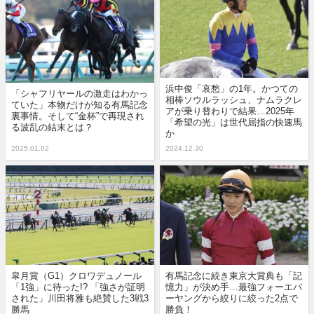
浜中俊「哀愁」の1年。かつての
「シャフリヤールの激走はわかっ
相棒ソウルラッシュ、ナムラクレ
ていた」本物だけが知る有馬記念
アが乗り替わりで結果…2025年
裏事情。そして“金杯”で再現され
「希望の光」は世代屈指の快速馬
る波乱の結末とは？
か
2025.01.02
2024.12.30
皐月賞（G1）クロワデュノール
有馬記念に続き東京大賞典も「記
「1強」に待った!? 「強さが証明
憶力」が決め手…最強フォーエバ
された」川田将雅も絶賛した3戦3
ーヤングから絞りに絞った2点で
勝馬
勝負！