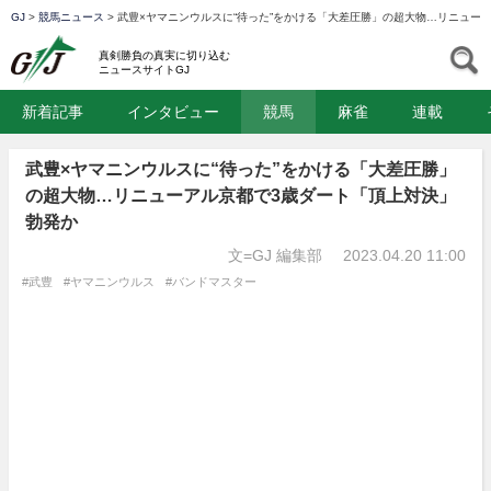
GJ
>
競馬ニュース
>
武豊×ヤマニンウルスに“待った”をかける「大差圧勝」の超大物…リニュー
GJ
S
真剣勝負の真実に切り込む
ニュースサイトGJ
新着記事
インタビュー
競馬
麻雀
連載
武豊×ヤマニンウルスに“待った”をかける「大差圧勝」
の超大物…リニューアル京都で3歳ダート「頂上対決」
勃発か
文=GJ 編集部
2023.04.20 11:00
#武豊
#ヤマニンウルス
#バンドマスター