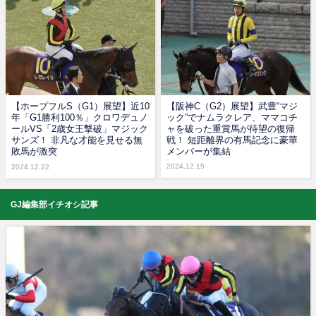
【ホープフルS（G1）展望】近10
【阪神C（G2）展望】武豊“マジ
年「G1勝利100％」クロワデュノ
ック”でナムラクレア、ママコチ
ールVS「2歳女王撃破」マジック
ャを破った重賞馬が待望の復帰
サンズ！ 非凡な才能を見せる無
戦！ 短距離界の有馬記念に豪華
敗馬が激突
メンバーが集結
2024.12.15
2024.12.22
GJ編集部イチオシ記事