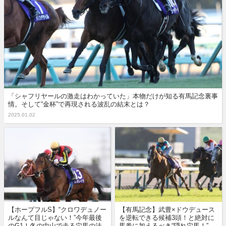
「シャフリヤールの激走はわかっていた」本物だけが知る有馬記念裏事
情。そして“金杯”で再現される波乱の結末とは？
2025.01.02
【ホープフルS】“クロワデュノー
【有馬記念】武豊×ドウデュース
ルなんて目じゃない！”今年最後
を逆転できる候補3頭！と絶対に
のG1！冬の中山で走る穴馬の法
馬券に加えるべき“隠れ穴馬！”