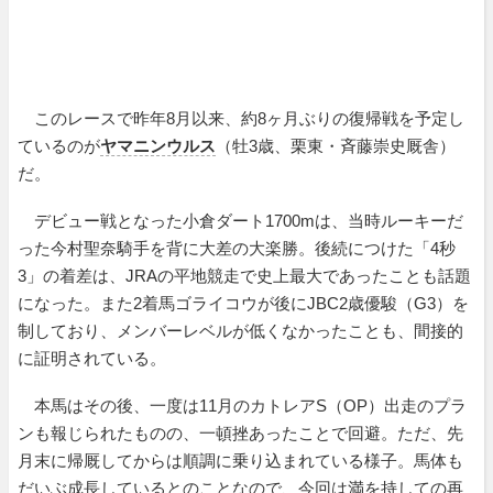
このレースで昨年8月以来、約8ヶ月ぶりの復帰戦を予定し
ているのが
ヤマニンウルス
（牡3歳、栗東・斉藤崇史厩舎）
だ。
デビュー戦となった小倉ダート1700mは、当時ルーキーだ
った今村聖奈騎手を背に大差の大楽勝。後続につけた「4秒
3」の着差は、JRAの平地競走で史上最大であったことも話題
になった。また2着馬ゴライコウが後にJBC2歳優駿（G3）を
制しており、メンバーレベルが低くなかったことも、間接的
に証明されている。
本馬はその後、一度は11月のカトレアS（OP）出走のプラ
ンも報じられたものの、一頓挫あったことで回避。ただ、先
月末に帰厩してからは順調に乗り込まれている様子。馬体も
だいぶ成長しているとのことなので、今回は満を持しての再