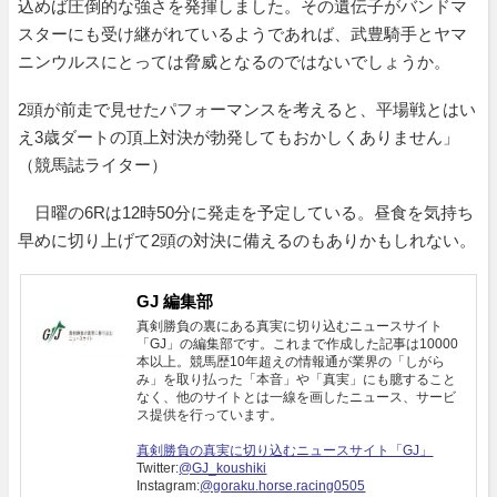
込めば圧倒的な強さを発揮しました。その遺伝子がバンドマ
スターにも受け継がれているようであれば、武豊騎手とヤマ
ニンウルスにとっては脅威となるのではないでしょうか。
2頭が前走で見せたパフォーマンスを考えると、平場戦とはい
え3歳ダートの頂上対決が勃発してもおかしくありません」
（競馬誌ライター）
日曜の6Rは12時50分に発走を予定している。昼食を気持ち
早めに切り上げて2頭の対決に備えるのもありかもしれない。
GJ 編集部
真剣勝負の裏にある真実に切り込むニュースサイト
「GJ」の編集部です。これまで作成した記事は10000
本以上。競馬歴10年超えの情報通が業界の「しがら
み」を取り払った「本音」や「真実」にも臆すること
なく、他のサイトとは一線を画したニュース、サービ
ス提供を行っています。
真剣勝負の真実に切り込むニュースサイト「GJ」
Twitter:
@GJ_koushiki
Instagram:
@goraku.horse.racing0505