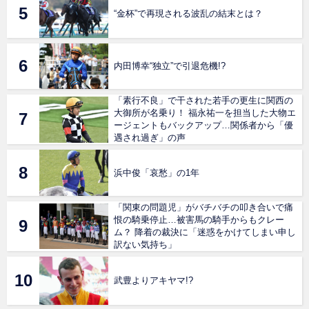
“金杯”で再現される波乱の結末とは？
内田博幸“独立”で引退危機!?
「素行不良」で干された若手の更生に関西の
大御所が名乗り！ 福永祐一を担当した大物エ
ージェントもバックアップ…関係者から「優
遇され過ぎ」の声
浜中俊「哀愁」の1年
「関東の問題児」がバチバチの叩き合いで痛
恨の騎乗停止…被害馬の騎手からもクレー
ム？ 降着の裁決に「迷惑をかけてしまい申し
訳ない気持ち」
武豊よりアキヤマ!?