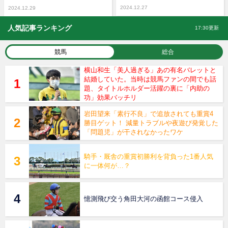
2024.12.27
2024.12.29
人気記事ランキング
17:30更新
競馬
総合
横山和生「美人過ぎる」あの有名バレットと
結婚していた。当時は競馬ファンの間でも話
題、タイトルホルダー活躍の裏に「内助の
功」効果バッチリ
岩田望来「素行不良」で追放されても重賞4
勝目ゲット！ 減量トラブルや夜遊び発覚した
「問題児」が干されなかったワケ
騎手・厩舎の重賞初勝利を背負った1番人気
に一体何が…？
憶測飛び交う角田大河の函館コース侵入