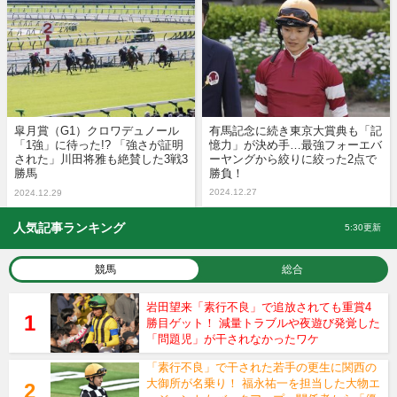
皐月賞（G1）クロワデュノール
有馬記念に続き東京大賞典も「記
「1強」に待った!? 「強さが証明
憶力」が決め手…最強フォーエバ
された」川田将雅も絶賛した3戦3
ーヤングから絞りに絞った2点で
勝馬
勝負！
2024.12.27
2024.12.29
人気記事ランキング
5:30更新
競馬
総合
岩田望来「素行不良」で追放されても重賞4
勝目ゲット！ 減量トラブルや夜遊び発覚した
「問題児」が干されなかったワケ
「素行不良」で干された若手の更生に関西の
大御所が名乗り！ 福永祐一を担当した大物エ