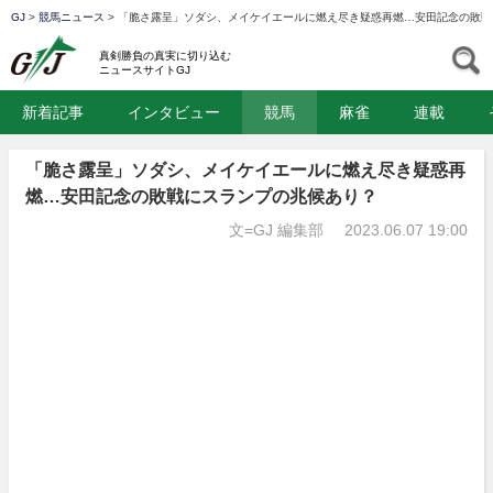
GJ
>
競馬ニュース
>
「脆さ露呈」ソダシ、メイケイエールに燃え尽き疑惑再燃…安田記念の敗戦
GJ
S
真剣勝負の真実に切り込む
ニュースサイトGJ
新着記事
インタビュー
競馬
麻雀
連載
「脆さ露呈」ソダシ、メイケイエールに燃え尽き疑惑再
燃…安田記念の敗戦にスランプの兆候あり？
文=GJ 編集部
2023.06.07 19:00