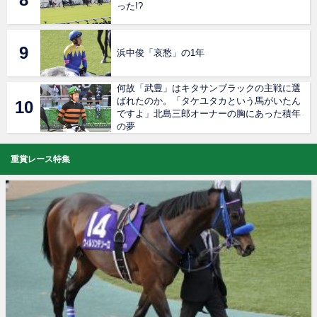
った!?
浜中俊「哀愁」の1年
何故「武豊」はキタサンブラックの主戦に選
ばれたのか。「タケユタカという馬がいたん
ですよ」北島三郎オーナーの胸にあった積年
の夢
重賞レース特集