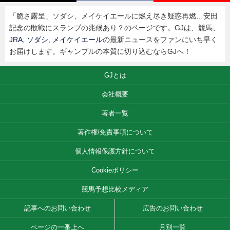
「脆さ露呈」ソダシ、メイケイエールに燃え尽き疑惑再燃…安田
記念の敗戦にスランプの兆候あり？のページです。GJは、競馬、
JRA
,
ソダシ
,
メイケイエール
の最新ニュースをファンにいち早く
お届けします。ギャンブルの本質に切り込むならGJへ！
GJとは
会社概要
著者一覧
著作権/免責事項について
個人情報保護方針について
Cookieポリシー
競馬予想比較メディア
記事へのお問い合わせ
広告のお問い合わせ
ページの一番上へ
月別一覧