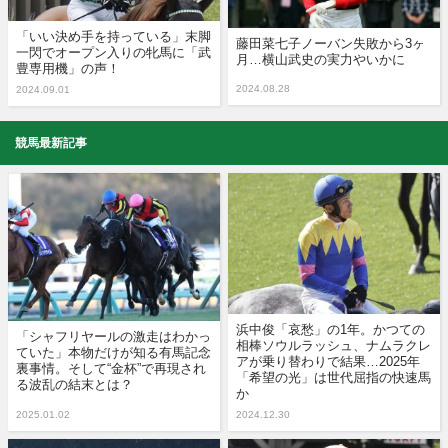
「いい決め手を持っている」末脚
藤田菜七子ノーバン失敗から3ヶ
一閃でオープン入りの牝馬に「武
月…横山武史の実力やいかに
豊専用機」の声！
2024.08.28
2024.09.01
競馬最新記事
浜中俊「哀愁」の1年。かつての
「シャフリヤールの激走はわかっ
相棒ソウルラッシュ、ナムラクレ
ていた」本物だけが知る有馬記念
アが乗り替わりで結果…2025年
裏事情。そして“金杯”で再現され
「希望の光」は世代屈指の快速馬
る波乱の結末とは？
か
2025.01.02
2024.12.30