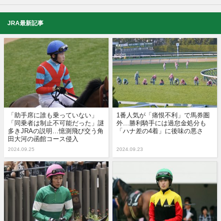
JRA最新記事
「助手席に誰も乗っていない」
1番人気が「痛恨不利」で馬券圏
「同乗者は制止不可能だった」謎
外…勝利騎手には過怠金処分も
多きJRAの説明…憶測飛び交う角
「ハナ差の4着」に後味の悪さ
田大河の函館コース侵入
2024.09.25
2024.09.23