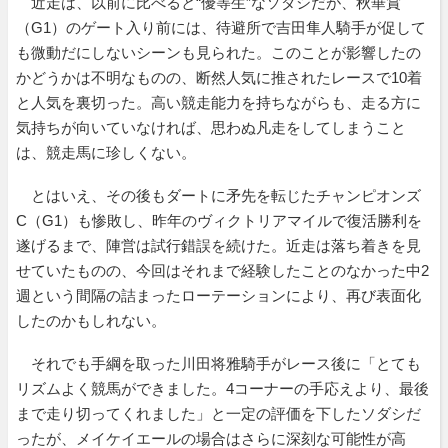
近走は、以前に比べると“優等生”なソダシだが、秋華賞
（G1）のゲート入り前には、待避所で吉田隼人騎手が促して
も微動だにしないシーンも見られた。このことが影響したの
かどうかは不明なものの、断然人気に推されたレースで10着
と人気を裏切った。高い競走能力を持ちながらも、走る方に
気持ちが向いていなければ、思わぬ凡走をしてしまうこと
は、競走馬に珍しくない。
とはいえ、その後もダートに矛先を転じたチャンピオンズ
C（G1）も惨敗し、昨年のヴィクトリアマイルで復活勝利を
遂げるまで、陣営は試行錯誤を続けた。近走は落ち着きを見
せていたものの、今回はそれまで経験したことのなかった中2
週という間隔の詰まったローテーションにより、再び表面化
したのかもしれない。
それでも手綱を取った川田将雅騎手がレース後に「とても
リズムよく競馬ができました。4コーナーの手応えより、最後
まで走り切ってくれました」と一定の評価を下したソダシだ
ったが、メイケイエールの場合はさらに深刻な可能性が高