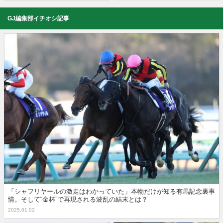
GJ編集部イチオシ記事
「シャフリヤールの激走はわかっていた」本物だけが知る有馬記念裏事
情。そして“金杯”で再現される波乱の結末とは？
2025.01.02