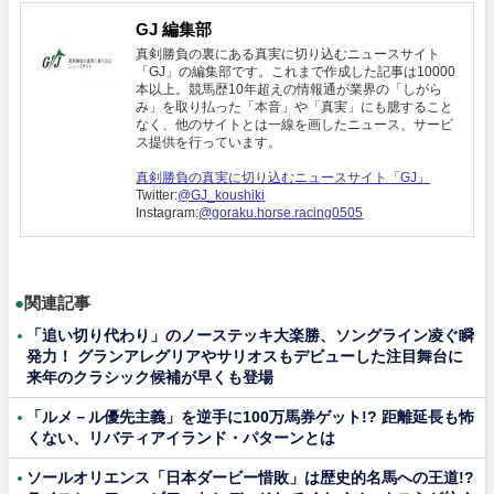
GJ 編集部
真剣勝負の裏にある真実に切り込むニュースサイト
「GJ」の編集部です。これまで作成した記事は10000
本以上。競馬歴10年超えの情報通が業界の「しがら
み」を取り払った「本音」や「真実」にも臆すること
なく、他のサイトとは一線を画したニュース、サービ
ス提供を行っています。
真剣勝負の真実に切り込むニュースサイト「GJ」
Twitter:
@GJ_koushiki
Instagram:
@goraku.horse.racing0505
●
関連記事
「追い切り代わり」のノーステッキ大楽勝、ソングライン凌ぐ瞬
発力！ グランアレグリアやサリオスもデビューした注目舞台に
来年のクラシック候補が早くも登場
「ルメ－ル優先主義」を逆手に100万馬券ゲット!? 距離延長も怖
くない、リバティアイランド・パターンとは
ソールオリエンス「日本ダービー惜敗」は歴史的名馬への王道!?