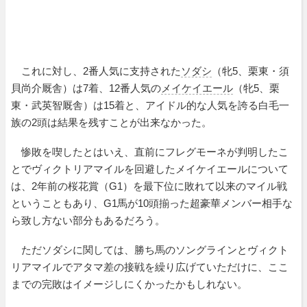
これに対し、2番人気に支持された
ソダシ
（牝5、栗東・須
貝尚介厩舎）は7着、12番人気の
メイケイエール
（牝5、栗
東・武英智厩舎）は15着と、アイドル的な人気を誇る白毛一
族の2頭は結果を残すことが出来なかった。
惨敗を喫したとはいえ、直前にフレグモーネが判明したこ
とでヴィクトリアマイルを回避したメイケイエールについて
は、2年前の桜花賞（G1）を最下位に敗れて以来のマイル戦
ということもあり、G1馬が10頭揃った超豪華メンバー相手な
ら致し方ない部分もあるだろう。
ただソダシに関しては、勝ち馬のソングラインとヴィクト
リアマイルでアタマ差の接戦を繰り広げていただけに、ここ
までの完敗はイメージしにくかったかもしれない。