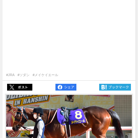
#JRA
#ソダシ
#メイケイエール