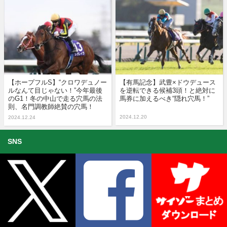
【ホープフルS】“クロワデュノー
【有馬記念】武豊×ドウデュース
ルなんて目じゃない！”今年最後
を逆転できる候補3頭！と絶対に
のG1！冬の中山で走る穴馬の法
馬券に加えるべき“隠れ穴馬！”
則、名門調教師絶賛の穴馬！
2024.12.20
2024.12.24
SNS