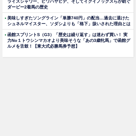
ライスシャワー、ビワハヤヒデ、そしてイクイノックスらが紡ぐ
ダービー2着馬の歴史
美味しすぎたソングライン「単勝740円」の配当…過去に退けた
シュネルマイスター、ソダシよりも「格下」扱いされた理由とは
函館スプリントS（G3）「歴史は繰り返す」は迷わず買い！ 実
力No１トウシンマカオより美味そうな「あの3歳牝馬」で函館グ
ルメを舌鼓！【東大式必勝馬券予想】