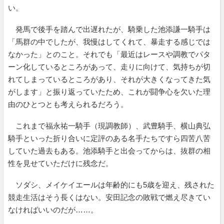
い。
発馬で後手を踏んで出遅れたが、騎乗した池添謙一騎手は
「馬群の中でしたが、我慢はしてくれて、暴走する感じでは
なかった」とのこと。それでも「最近はレースや調教でパタ
ーン化しているところがあって、走りに向けて、気持ちが切
れてしまっているところがあり、それが大きくなってきた気
がします」と振り返っていたため、これが闘争心を欠いた理
由のひとつとも考えられるだろう。
これまで福永祐一騎手（現調教師）、武豊騎手、横山典弘
騎手といった折り合いに定評のある名手たちですら四苦八苦
していた過去もある。池添騎手と出会ってからは、抜群の相
性を見せていただけに残念だ。
ソダシ、メイケイエールは年齢的にも5歳を迎え、残された
競走生活はそう長くはない。安田記念の敗戦で燃え尽きてい
なければいいのだが……。