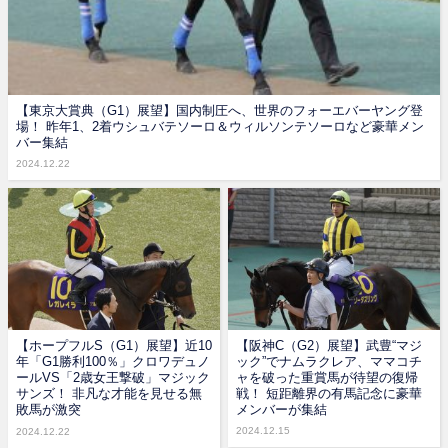
【東京大賞典（G1）展望】国内制圧へ、世界のフォーエバーヤング登
場！ 昨年1、2着ウシュバテソーロ＆ウィルソンテソーロなど豪華メン
バー集結
2024.12.22
【ホープフルS（G1）展望】近10
【阪神C（G2）展望】武豊“マジ
年「G1勝利100％」クロワデュノ
ック”でナムラクレア、ママコチ
ールVS「2歳女王撃破」マジック
ャを破った重賞馬が待望の復帰
サンズ！ 非凡な才能を見せる無
戦！ 短距離界の有馬記念に豪華
敗馬が激突
メンバーが集結
2024.12.15
2024.12.22