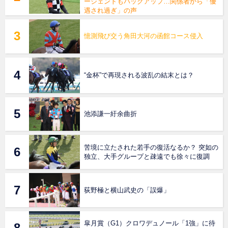
ージェントもバックアップ…関係者から「優
遇され過ぎ」の声
憶測飛び交う角田大河の函館コース侵入
“金杯”で再現される波乱の結末とは？
池添謙一紆余曲折
苦境に立たされた若手の復活なるか？ 突如の
独立、大手グループと疎遠でも徐々に復調
荻野極と横山武史の「誤爆」
皐月賞（G1）クロワデュノール「1強」に待