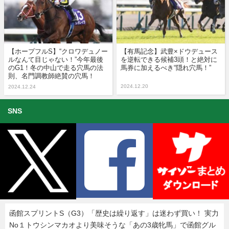
【ホープフルS】“クロワデュノー
【有馬記念】武豊×ドウデュース
ルなんて目じゃない！”今年最後
を逆転できる候補3頭！と絶対に
のG1！冬の中山で走る穴馬の法
馬券に加えるべき“隠れ穴馬！”
則、名門調教師絶賛の穴馬！
2024.12.20
2024.12.24
SNS
函館スプリントS（G3）「歴史は繰り返す」は迷わず買い！ 実力
No１トウシンマカオより美味そうな「あの3歳牝馬」で函館グル