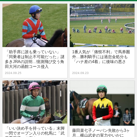
「助手席に誰も乗っていない」
1番人気が「痛恨不利」で馬券圏
「同乗者は制止不可能だった」謎
外…勝利騎手には過怠金処分も
多きJRAの説明…憶測飛び交う角
「ハナ差の4着」に後味の悪さ
田大河の函館コース侵入
2024.09.25
2024.09.23
「いい決め手を持っている」末脚
藤田菜七子ノーバン失敗から3ヶ
一閃でオープン入りの牝馬に「武
月…横山武史の実力やいかに