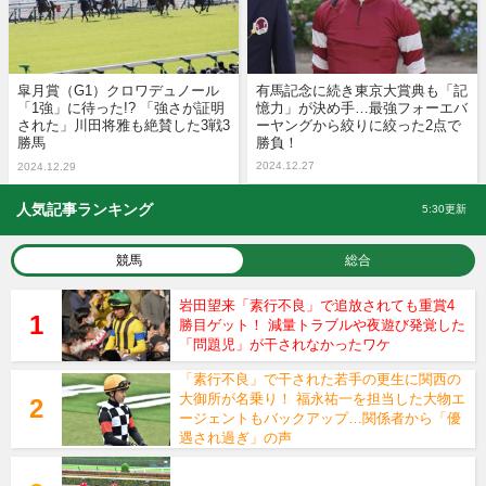
皐月賞（G1）クロワデュノール
有馬記念に続き東京大賞典も「記
「1強」に待った!? 「強さが証明
憶力」が決め手…最強フォーエバ
された」川田将雅も絶賛した3戦3
ーヤングから絞りに絞った2点で
勝馬
勝負！
2024.12.27
2024.12.29
人気記事ランキング
5:30更新
競馬
総合
岩田望来「素行不良」で追放されても重賞4
勝目ゲット！ 減量トラブルや夜遊び発覚した
「問題児」が干されなかったワケ
「素行不良」で干された若手の更生に関西の
大御所が名乗り！ 福永祐一を担当した大物エ
ージェントもバックアップ…関係者から「優
遇され過ぎ」の声