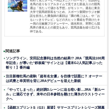
初めて見たダービー馬はタニノハローモア。伝説的な
名馬の走りをリアルタイムで見てきた筋金入りの競馬
通は「当たって儲かる予想」がモットー。過去に東京
大学で競馬研部長をつとめ、スポーツ新聞やラジオ解
説を担当した勝負師の素顔は「隣の晩ごはん」や「お
もいッきりテレビ」などの大ヒット番組を手掛けたキ
ー局の元敏腕プロデューサー。德光和夫、草野仁ら競
馬界の著名人との親交もあり、競馬談義を繰り広げる
仲である。
●
関連記事
ソングライン、安田記念勝利は当然の結果!? JRA「競馬法100周
年記念」が導いた“鉄板級”サインとは【週末GJ人気記事ぶった
斬り！】番外編
注目新種牡馬の産駒「超有名女優」を彷彿で話題に？ オーナー
は武豊と幸英明を背にJRAデビューを迎えた新鋭
「やってしまった」絶好調D.レーンに迫る暗い影…JRA「新ルー
ル」に適応できず、来年の日本参戦を懸けた薄氷のラストウィー
クへ
【函館スプリントS（G3）展望】サマースプリントシリーズ開幕