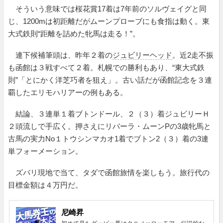
そういう意味では桜花賞17着は7年前のソルヴェイグと同
じ、1200mは初距離だがムーンプローブにも食指は動く。東
大式鉄則“距離を詰めた牝馬は走る！”。
連下候補筆頭は、昨年２着の
ジュビリーヘッド
。近2走不振
も函館は３戦すべて２着。札幌での勝利もあり、“東大式鉄
則”「とにかく洋芝巧者を狙え」。古い話だが函館記念を３連
覇したエリモハリアーの例もある。
結論、３連単１着ブトンドール、２（３）着ジュビリーＨ
２頭流しで手広く。押さえにリバーラ・ムーンPの3歳牝馬と
古馬の実力No１トウシンマカオ1着でブトン2（３）着の3連
単フォーメーション。
ズバリ現地で当て、タダで函館旅情を楽しもう。旅行代の
目標金額は４万円だ。
尼崎昇