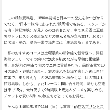
この函館競馬場、1896年開場と日本一の歴史を持つばかり
でなく、“日本一旅情にあふれた”競馬場でもある。スタンドか
ら海（津軽海峡）が見えるのは有名だが、車で10分圏に五稜
郭やトラピスチヌ修道院などの観光名所が立ち並び、おまけ
に名湯・湯の川温泉一帯で場内には「馬温泉所」まである。
私のおすすめコースは土曜最終の新幹線で新青森へ、津軽
海峡フェリーでイカ釣りの漁火を眺めながら早朝に函館港
着。JR駅前の朝市で旬のウニ丼に舌鼓を打ち、函館市電で10
分の終点・谷地頭温泉へ。旅の疲れを朝湯で癒した後は再び
市電で、乗り換えなしの競馬場前駅へ向かえば、目の前は函
館競馬場。しかも、まだ1レースに間に合う時間。帰りも空港
は車で15分、最終便まで2時間以上観光＆グルメを楽しめる。
チケットが安い6月中の旅立ちがとってもお得だ。
そんな函館競馬場で11日（日）は重賞「
函館スプリントス