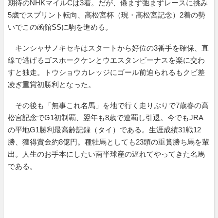
期待のNHKマイルCは3着。だが、倦まず弛まずレースに挑み
5歳でスプリント転向、高松宮杯（現・高松宮記念）2着の勢
いでこの函館SSに駒を進める。
キンシャサノキセキはスタートから好位の3番手を確保、直
線で逃げるゴスホークケンとウエスタンビーナスを楽に交わ
すと独走。トウショウカレッジにゴール前迫られるもクビ差
凌ぎ重賞初勝利となった。
その後も「無事これ名馬」を地で行く走りぶりで7歳春の高
松宮記念でG1初制覇、翌年も8歳で連覇し引退。今でもJRA
の平地G1勝利最高齢記録（タイ）である。生涯成績31戦12
勝、獲得賞金約8億円。種牡馬としても23頭の重賞勝ち馬を輩
出。人生のお手本にしたい南半球産の遅れてやってきた名馬
である。