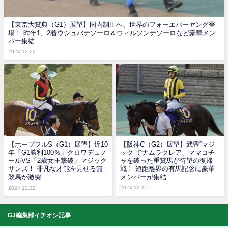
【東京大賞典（G1）展望】国内制圧へ、世界のフォーエバーヤング登
場！ 昨年1、2着ウシュバテソーロ＆ウィルソンテソーロなど豪華メン
バー集結
2024.12.22
【ホープフルS（G1）展望】近10
【阪神C（G2）展望】武豊“マジ
年「G1勝利100％」クロワデュノ
ック”でナムラクレア、ママコチ
ールVS「2歳女王撃破」マジック
ャを破った重賞馬が待望の復帰
サンズ！ 非凡な才能を見せる無
戦！ 短距離界の有馬記念に豪華
敗馬が激突
メンバーが集結
2024.12.15
2024.12.22
GJ編集部イチオシ記事