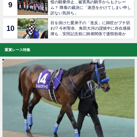
恨の騎乗停止…被害馬の騎手からもクレー
ム？ 降着の裁決に「迷惑をかけてしまい申し
訳ない気持ち」
目を掛けた愛弟子の「造反」に師匠がブチ切
れ!? 今村聖奈、角田大河の謹慎中に存在感発
揮も…安田記念前に師弟関係で遺恨勃発か
重賞レース特集