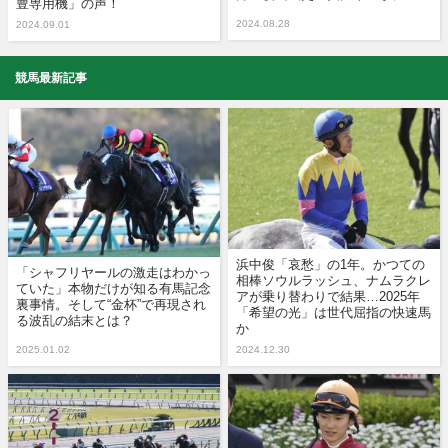
豊専用機」の声！
2024.08.28
2024.09.01
競馬最新記事
浜中俊「哀愁」の1年。かつての
「シャフリヤールの激走はわかっ
相棒ソウルラッシュ、ナムラクレ
ていた」本物だけが知る有馬記念
アが乗り替わりで結果…2025年
裏事情。そして“金杯”で再現され
「希望の光」は世代屈指の快速馬
る波乱の結末とは？
か
2025.01.02
2024.12.30