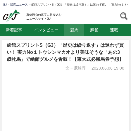
GJ
>
競馬ニュース
>
函館スプリントS（G3）「歴史は繰り返す」は迷わず買い！ 実力No１ト
GJ
S
真剣勝負の真実に切り込む
ニュースサイトGJ
新着記事
インタビュー
競馬
麻雀
連載
函館スプリントS（G3）「歴史は繰り返す」は迷わず買
い！ 実力No１トウシンマカオより美味そうな「あの3
歳牝馬」で函館グルメを舌鼓！【東大式必勝馬券予想】
文＝尼崎昇
2023.06.06 19:00