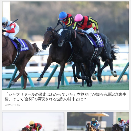
「シャフリヤールの激走はわかっていた」本物だけが知る有馬記念裏事
情。そして“金杯”で再現される波乱の結末とは？
2025.01.02