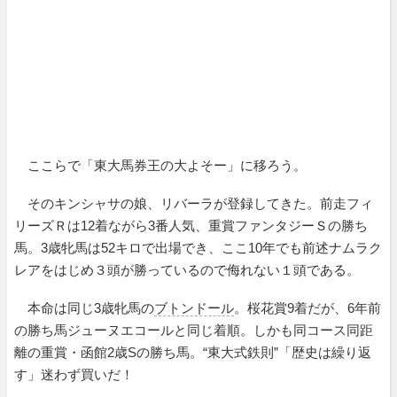
ここらで「東大馬券王の大よそー」に移ろう。
そのキンシャサの娘、リバーラが登録してきた。前走フィ
リーズＲは12着ながら3番人気、重賞ファンタジーＳの勝ち
馬。3歳牝馬は52キロで出場でき、ここ10年でも前述ナムラク
レアをはじめ３頭が勝っているので侮れない１頭である。
本命は同じ3歳牝馬の
ブトンドール
。桜花賞9着だが、6年前
の勝ち馬ジューヌエコールと同じ着順。しかも同コース同距
離の重賞・函館2歳Sの勝ち馬。“東大式鉄則”「歴史は繰り返
す」迷わず買いだ！