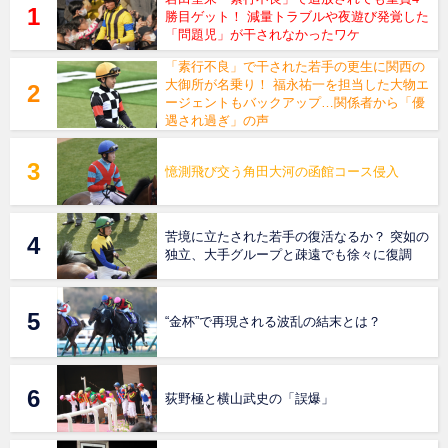
勝目ゲット！ 減量トラブルや夜遊び発覚した
「問題児」が干されなかったワケ
「素行不良」で干された若手の更生に関西の
大御所が名乗り！ 福永祐一を担当した大物エ
ージェントもバックアップ…関係者から「優
遇され過ぎ」の声
憶測飛び交う角田大河の函館コース侵入
苦境に立たされた若手の復活なるか？ 突如の
独立、大手グループと疎遠でも徐々に復調
“金杯”で再現される波乱の結末とは？
荻野極と横山武史の「誤爆」