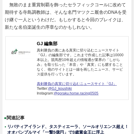
無敗のまま重賞制覇を飾ったセラフィックコールに改めて
期待する寺島調教師は、そんな名門マツクニ厩舎のDNAを受
け継ぐ一人というわけだ。もしかすると今回のブレイクは、
新たな名伯楽誕生の序章なのかもしれない。
GJ 編集部
真剣勝負の裏にある真実に切り込むニュースサイト
「GJ」の編集部です。これまで作成した記事は10000
本以上。競馬歴10年超えの情報通が業界の「しがら
み」を取り払った「本音」や「真実」にも臆すること
なく、他のサイトとは一線を画したニュース、サービ
ス提供を行っています。
真剣勝負の真実に切り込むニュースサイト「GJ」
Twitter:
@GJ_koushiki
Instagram:
@goraku.horse.racing0505
●
関連記事
リバティアイランド、タスティエーラ、ソールオリエンス超え！
オオバンブルマイ「一撃5億円」で3歳賞金王に浮上