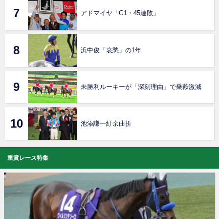
アドマイヤ「G1・45連敗」
浜中俊「哀愁」の1年
未勝利ルーキーが「深刻理由」で乗鞍激減
池添謙一紆余曲折
重賞レース特集