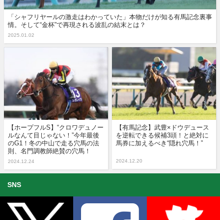
「シャフリヤールの激走はわかっていた」本物だけが知る有馬記念裏事
情。そして“金杯”で再現される波乱の結末とは？
2025.01.02
【ホープフルS】“クロワデュノー
【有馬記念】武豊×ドウデュース
ルなんて目じゃない！”今年最後
を逆転できる候補3頭！と絶対に
のG1！冬の中山で走る穴馬の法
馬券に加えるべき“隠れ穴馬！”
則、名門調教師絶賛の穴馬！
2024.12.20
2024.12.24
SNS