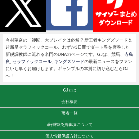
今村聖奈の「師匠」大ブレイクは必然!? 新王者キングズソード＆
超新星セラフィックコール、わずか3日間でダート界を席巻した
新鋭調教師に流れる名門のDNAのページです。GJは、競馬、
寺島
良
,
セラフィックコール
,
キングズソード
の最新ニュースをファン
にいち早くお届けします。ギャンブルの本質に切り込むならGJ
へ！
GJとは
会社概要
著者一覧
著作権/免責事項について
個人情報保護方針について