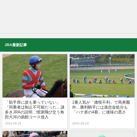
JRA最新記事
「助手席に誰も乗っていない」
1番人気が「痛恨不利」で馬券圏
「同乗者は制止不可能だった」謎
外…勝利騎手には過怠金処分も
多きJRAの説明…憶測飛び交う角
「ハナ差の4着」に後味の悪さ
田大河の函館コース侵入
2024.09.25
2024.09.23