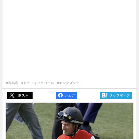
#寺島良
#セラフィックコール
#キングズソード