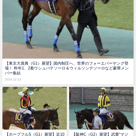
【東京大賞典（G1）展望】国内制圧へ、世界のフォーエバーヤング登
場！ 昨年1、2着ウシュバテソーロ＆ウィルソンテソーロなど豪華メン
バー集結
2024.12.22
【ホープフルS（G1）展望】近10
【阪神C（G2）展望】武豊“マジ