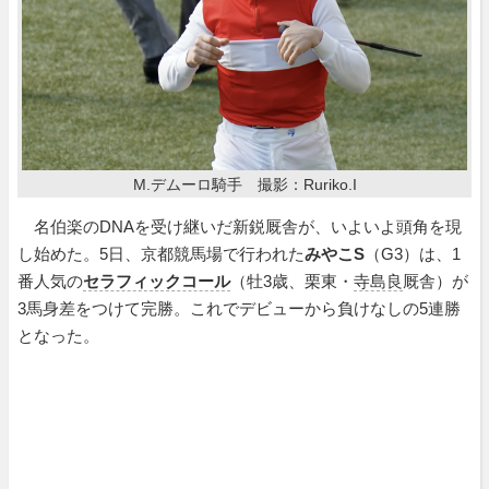
M.デムーロ騎手 撮影：Ruriko.I
名伯楽のDNAを受け継いだ新鋭厩舎が、いよいよ頭角を現
し始めた。5日、京都競馬場で行われた
みやこS
（G3）は、1
番人気の
セラフィックコール
（牡3歳、栗東・
寺島良
厩舎）が
3馬身差をつけて完勝。これでデビューから負けなしの5連勝
となった。