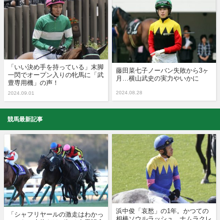
「いい決め手を持っている」末脚
藤田菜七子ノーバン失敗から3ヶ
一閃でオープン入りの牝馬に「武
月…横山武史の実力やいかに
豊専用機」の声！
2024.08.28
2024.09.01
競馬最新記事
浜中俊「哀愁」の1年。かつての
「シャフリヤールの激走はわかっ
相棒ソウルラッシュ、ナムラクレ