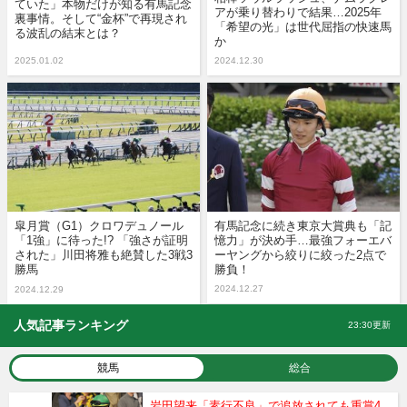
ていた」本物だけが知る有馬記念
アが乗り替わりで結果…2025年
裏事情。そして“金杯”で再現され
「希望の光」は世代屈指の快速馬
る波乱の結末とは？
か
2025.01.02
2024.12.30
皐月賞（G1）クロワデュノール
有馬記念に続き東京大賞典も「記
「1強」に待った!? 「強さが証明
憶力」が決め手…最強フォーエバ
された」川田将雅も絶賛した3戦3
ーヤングから絞りに絞った2点で
勝馬
勝負！
2024.12.27
2024.12.29
人気記事ランキング
23:30更新
競馬
総合
岩田望来「素行不良」で追放されても重賞4