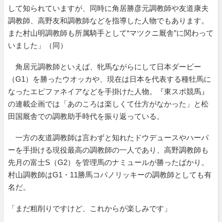
して知られていますが、同時に角居勝彦元調教師や友道康夫
調教師、高野友和調教師などを指導した人物でもあります。
また村山明調教師も所属騎手として“マツクニ厩舎”に関わって
いました」（同）
角居元調教師といえば、牝馬ながらにして日本ダービー
（G1）を勝ったウオッカや、現在は日本を代表する種牡馬に
なったエピファネイアなどを手掛けた人物。『東スポ競馬』
の連載企画では「あのころは楽しくて仕方がなかった」と松
田国厩舎での調教助手時代を振り返っている。
一方の友道調教師は言わずと知れたドウデュースやハーパ
ーを手掛ける現役最高の調教師の一人であり、高野調教師も
先月の富士S（G2）を管理馬のナミュールが勝ったばかり。
村山調教師はG1・11勝馬コパノリッキーの調教師としても有
名だ。
「まだ粗削りですけど、これからが楽しみです」