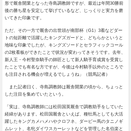
形で厩舎開業となった寺島調教師ですが、最近は年間30勝前
後の勝ち星を安定して挙げているなど、じっくりと実力を磨
いてきた印象です。
ただ、その一方で厩舎の出世頭が南部杯（G1）3着などダー
トの短距離で活躍したキングズガードと、どちらかというと
地味な印象でしたが、キングズソードとセラフィックコール
の2枚看板ができたことで状況が変わってきそうです。去年、
新人王・今村聖奈騎手の師匠として新人騎手育成賞を受賞し
たことでも有名な方ですが、今後は今村騎手以外のところで
も注目される機会が増えるでしょうね」（競馬記者）
また記者曰く、寺島調教師は厩舎開業の頃から、ちょっと
した注目を集めていたという。
「実は、寺島調教師には松田国英厩舎で調教助手をしていた
経緯があります。松田国厩舎といえば、種牡馬としても大活
躍したキングカメハメハやクロフネ、ダービー馬のタニノギ
ムレット、名牝ダイワスカーレットなどを管理した名伯楽と