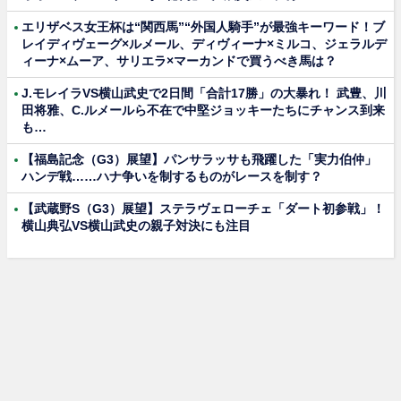
エリザベス女王杯は“関西馬”“外国人騎手”が最強キーワード！ブ
レイディヴェーグ×ルメール、ディヴィーナ×ミルコ、ジェラルデ
ィーナ×ムーア、サリエラ×マーカンドで買うべき馬は？
J.モレイラVS横山武史で2日間「合計17勝」の大暴れ！ 武豊、川
田将雅、C.ルメールら不在で中堅ジョッキーたちにチャンス到来
も…
【福島記念（G3）展望】パンサラッサも飛躍した「実力伯仲」
ハンデ戦……ハナ争いを制するものがレースを制す？
【武蔵野S（G3）展望】ステラヴェローチェ「ダート初参戦」！
横山典弘VS横山武史の親子対決にも注目