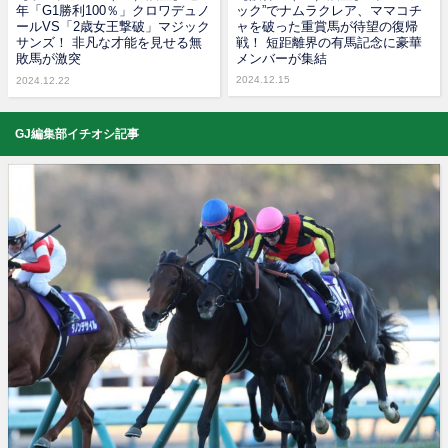
年「G1勝利100％」クロワデュノ
ック”でナムラクレア、ママコチ
ールVS「2歳女王撃破」マジック
ャを破った重賞馬が待望の復帰
サンズ！ 非凡な才能を見せる無
戦！ 短距離界の有馬記念に豪華
敗馬が激突
メンバーが集結
2024.12.15
2024.12.22
GJ編集部イチオシ記事