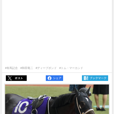
#有馬記念
#和田竜二
#ディープボンド
#トム・マーカンド