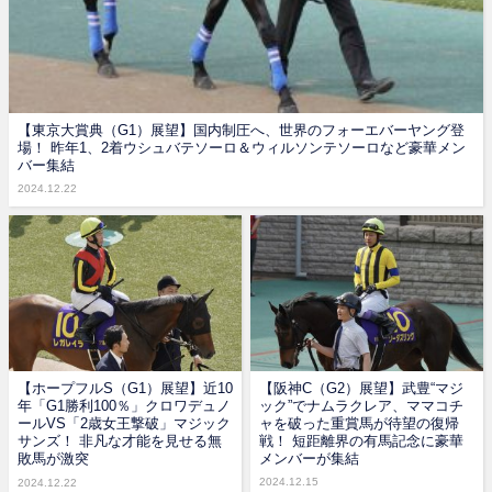
【東京大賞典（G1）展望】国内制圧へ、世界のフォーエバーヤング登
場！ 昨年1、2着ウシュバテソーロ＆ウィルソンテソーロなど豪華メン
バー集結
2024.12.22
【ホープフルS（G1）展望】近10
【阪神C（G2）展望】武豊“マジ
年「G1勝利100％」クロワデュノ
ック”でナムラクレア、ママコチ
ールVS「2歳女王撃破」マジック
ャを破った重賞馬が待望の復帰
サンズ！ 非凡な才能を見せる無
戦！ 短距離界の有馬記念に豪華
敗馬が激突
メンバーが集結
2024.12.15
2024.12.22