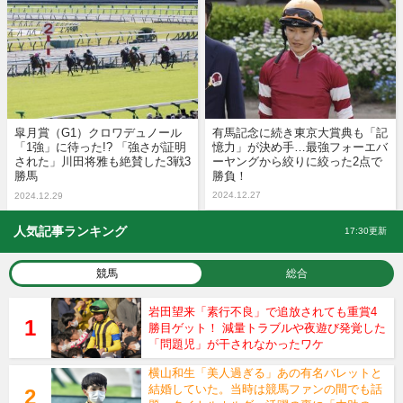
皐月賞（G1）クロワデュノール
有馬記念に続き東京大賞典も「記
「1強」に待った!? 「強さが証明
憶力」が決め手…最強フォーエバ
された」川田将雅も絶賛した3戦3
ーヤングから絞りに絞った2点で
勝馬
勝負！
2024.12.27
2024.12.29
人気記事ランキング
17:30更新
競馬
総合
岩田望来「素行不良」で追放されても重賞4
勝目ゲット！ 減量トラブルや夜遊び発覚した
「問題児」が干されなかったワケ
横山和生「美人過ぎる」あの有名バレットと
結婚していた。当時は競馬ファンの間でも話