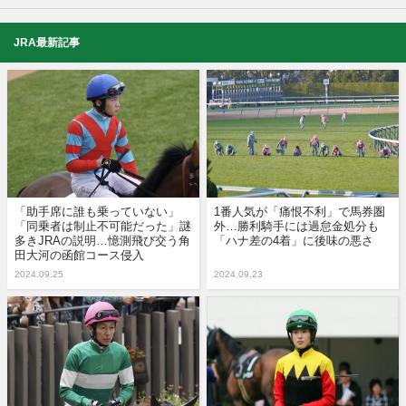
JRA最新記事
「助手席に誰も乗っていない」
1番人気が「痛恨不利」で馬券圏
「同乗者は制止不可能だった」謎
外…勝利騎手には過怠金処分も
多きJRAの説明…憶測飛び交う角
「ハナ差の4着」に後味の悪さ
田大河の函館コース侵入
2024.09.25
2024.09.23