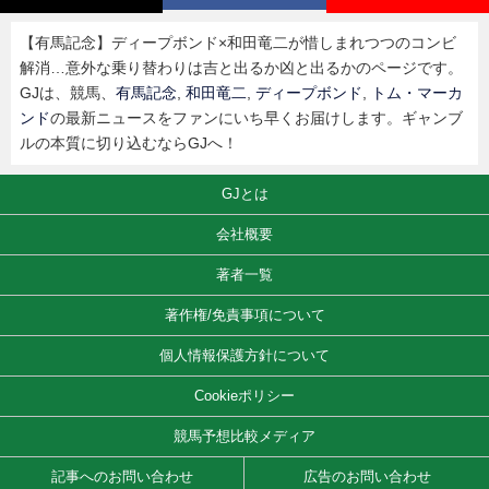
【有馬記念】ディープボンド×和田竜二が惜しまれつつのコンビ
解消…意外な乗り替わりは吉と出るか凶と出るかのページです。
GJは、競馬、
有馬記念
,
和田竜二
,
ディープボンド
,
トム・マーカ
ンド
の最新ニュースをファンにいち早くお届けします。ギャンブ
ルの本質に切り込むならGJへ！
GJとは
会社概要
著者一覧
著作権/免責事項について
個人情報保護方針について
Cookieポリシー
競馬予想比較メディア
記事へのお問い合わせ
広告のお問い合わせ