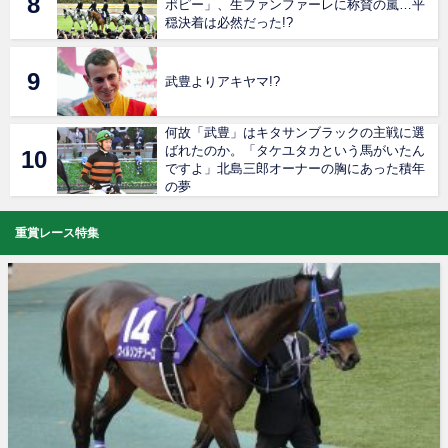
ポピー」、生ファンファーレに称賛の嵐…平
穏決着は必然だった!?
武豊よりアキヤマ!?
何故「武豊」はキタサンブラックの主戦に選
ばれたのか。「タケユタカという馬がいたん
ですよ」北島三郎オーナーの胸にあった積年
の夢
重賞レース特集