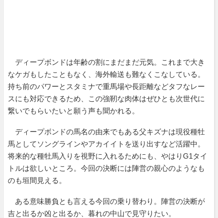
ディープボンドは年齢の割にまだまだ元気。これまで大き
なケガもしたこともなく、海外輸送も難なくこなしている。
持ち前のパワーとスタミナで重馬場や長距離などタフなレー
スにも対応できるため、この強靭な肉体はぜひとも次世代に
繋いでもらいたいと願う声も聞かれる。
ディープボンドの馬名の由来でもある父キズナは現役種牡
馬としてソングラインやアカイイトを送り出すなど活躍中。
将来的な種牡馬入りを視野に入れるためにも、やはりG1タイ
トルは欲しいところ。今回の決断には陣営の親心のようなも
のも垣間見える。
ある意味勝負とも言える今回の乗り替わり。陣営の決断が
吉と出るか凶と出るか、暮れの中山で見守りたい。