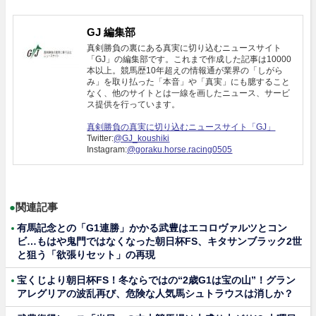
GJ 編集部
真剣勝負の裏にある真実に切り込むニュースサイト
「GJ」の編集部です。これまで作成した記事は10000
本以上。競馬歴10年超えの情報通が業界の「しがら
み」を取り払った「本音」や「真実」にも臆すること
なく、他のサイトとは一線を画したニュース、サービ
ス提供を行っています。
真剣勝負の真実に切り込むニュースサイト「GJ」
Twitter:
@GJ_koushiki
Instagram:
@goraku.horse.racing0505
●
関連記事
有馬記念との「G1連勝」かかる武豊はエコロヴァルツとコン
ビ…もはや鬼門ではなくなった朝日杯FS、キタサンブラック2世
と狙う「欲張りセット」の再現
宝くじより朝日杯FS！冬ならではの“2歳G1は宝の山”！グラン
アレグリアの波乱再び、危険な人気馬シュトラウスは消しか？