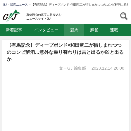
GJ
>
競馬ニュース
>
【有馬記念】ディープボンド×和田竜二が惜しまれつつのコンビ解消…意外
GJ
S
真剣勝負の真実に切り込む
ニュースサイトGJ
新着記事
インタビュー
競馬
麻雀
連載
【有馬記念】ディープボンド×和田竜二が惜しまれつつ
のコンビ解消…意外な乗り替わりは吉と出るか凶と出る
か
文＝GJ 編集部
2023.12.14 20:00