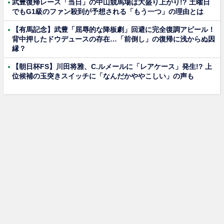
武豊復帰レース「当日」の中山競馬場は大盛り上がり!? 土曜日
でもG1級のファン殺到が予想される「もう一つ」の理由とは
【有馬記念】武豊「屈辱的な降板劇」回避に完全復調アピール！
背中押したドウデュースの存在…「前倒し」の復帰に浅からぬ因
縁？
【朝日杯FS】川田将雅、C.ルメールに「レアケース」発生!? 上
位候補の玉突きスイッチに「なんだかややこしい」の声も