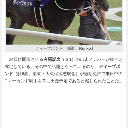
ディープボンド 撮影：Ruriko.I
24日に開催される
有馬記念
（Ｇ1）の出走メンバーが続々と
確定している。その中で話題となっているのが、
ディープボ
ンド
（牡6歳、栗東・大久保龍志厩舎）が短期免許で来日中の
T.マーカンド騎手を背に出走予定であると報じられたことだ。