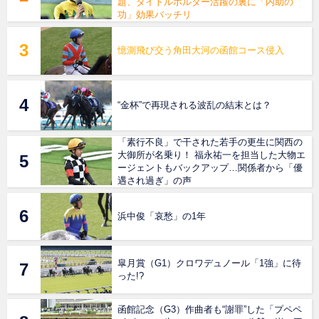
題、タイトルホルダー活躍の裏に「内助の
功」効果バッチリ
憶測飛び交う角田大河の函館コース侵入
“金杯”で再現される波乱の結末とは？
「素行不良」で干された若手の更生に関西の
大御所が名乗り！ 福永祐一を担当した大物エ
ージェントもバックアップ…関係者から「優
遇され過ぎ」の声
浜中俊「哀愁」の1年
皐月賞（G1）クロワデュノール「1強」に待
った!?
函館記念（G3）作曲者も“謝罪”した「プペペ