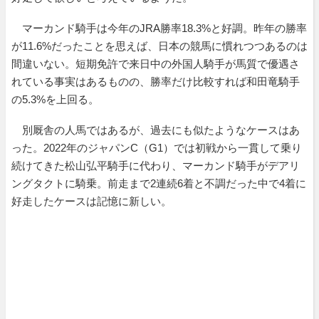
マーカンド騎手は今年のJRA勝率18.3%と好調。昨年の勝率
が11.6%だったことを思えば、日本の競馬に慣れつつあるのは
間違いない。短期免許で来日中の外国人騎手が馬質で優遇さ
れている事実はあるものの、勝率だけ比較すれば和田竜騎手
の5.3%を上回る。
別厩舎の人馬ではあるが、過去にも似たようなケースはあ
った。2022年のジャパンC（G1）では初戦から一貫して乗り
続けてきた松山弘平騎手に代わり、マーカンド騎手がデアリ
ングタクトに騎乗。前走まで2連続6着と不調だった中で4着に
好走したケースは記憶に新しい。