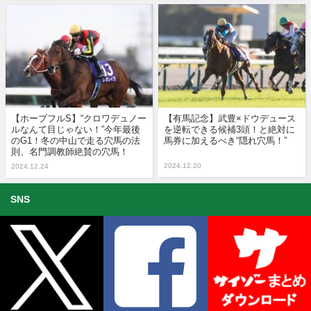
【ホープフルS】“クロワデュノー
【有馬記念】武豊×ドウデュース
ルなんて目じゃない！”今年最後
を逆転できる候補3頭！と絶対に
のG1！冬の中山で走る穴馬の法
馬券に加えるべき“隠れ穴馬！”
則、名門調教師絶賛の穴馬！
2024.12.20
2024.12.24
SNS