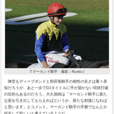
T.マーカンド騎手 撮影：Ruriko.I
陣営もディープボンドと和田竜騎手の相性の良さは重々承
知だろうが、あと一歩でG1タイトルに手が届かない現状打破
の目的もあるのだろう。大久保師は「マーカンド騎手に新た
な面を引き出してもらえればというか、新たな刺激になれば
と思います」とコメント。マーカンド騎手の手腕でなんとか
好走して欲しいと考えているようだ。