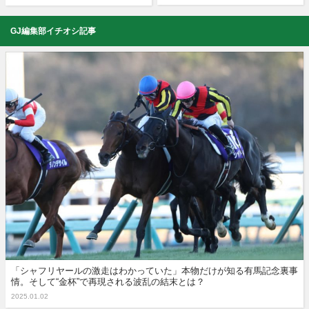
GJ編集部イチオシ記事
「シャフリヤールの激走はわかっていた」本物だけが知る有馬記念裏事
情。そして“金杯”で再現される波乱の結末とは？
2025.01.02