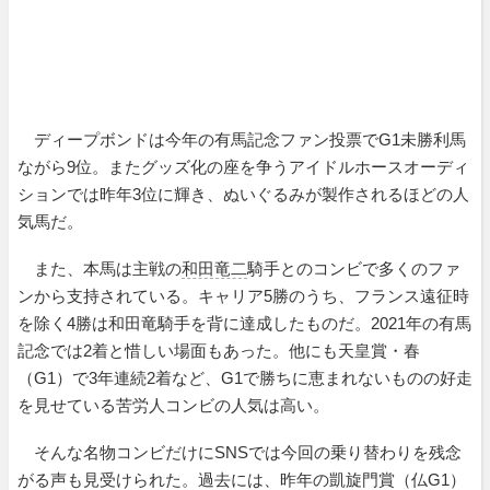
ディープボンドは今年の有馬記念ファン投票でG1未勝利馬
ながら9位。またグッズ化の座を争うアイドルホースオーディ
ションでは昨年3位に輝き、ぬいぐるみが製作されるほどの人
気馬だ。
また、本馬は主戦の
和田竜二
騎手とのコンビで多くのファ
ンから支持されている。キャリア5勝のうち、フランス遠征時
を除く4勝は和田竜騎手を背に達成したものだ。2021年の有馬
記念では2着と惜しい場面もあった。他にも天皇賞・春
（G1）で3年連続2着など、G1で勝ちに恵まれないものの好走
を見せている苦労人コンビの人気は高い。
そんな名物コンビだけにSNSでは今回の乗り替わりを残念
がる声も見受けられた。過去には、昨年の凱旋門賞（仏G1）