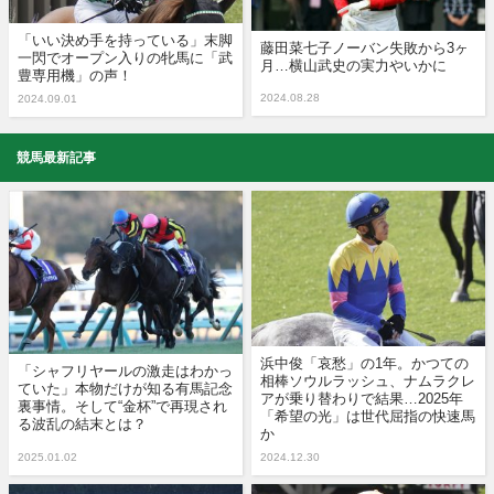
「いい決め手を持っている」末脚
藤田菜七子ノーバン失敗から3ヶ
一閃でオープン入りの牝馬に「武
月…横山武史の実力やいかに
豊専用機」の声！
2024.08.28
2024.09.01
競馬最新記事
浜中俊「哀愁」の1年。かつての
「シャフリヤールの激走はわかっ
相棒ソウルラッシュ、ナムラクレ
ていた」本物だけが知る有馬記念
アが乗り替わりで結果…2025年
裏事情。そして“金杯”で再現され
「希望の光」は世代屈指の快速馬
る波乱の結末とは？
か
2025.01.02
2024.12.30