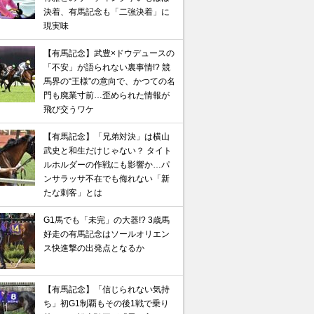
決着、有馬記念も「二強決着」に
現実味
【有馬記念】武豊×ドウデュースの
「不安」が語られない裏事情!? 競
馬界の“王様”の意向で、かつての名
門も廃業寸前…歪められた情報が
飛び交うワケ
【有馬記念】「兄弟対決」は横山
武史と和生だけじゃない？ タイト
ルホルダーの作戦にも影響か…パ
ンサラッサ不在でも侮れない「新
たな刺客」とは
G1馬でも「未完」の大器!? 3歳馬
好走の有馬記念はソールオリエン
ス快進撃の出発点となるか
【有馬記念】「信じられない気持
ち」初G1制覇もその後1戦で乗り