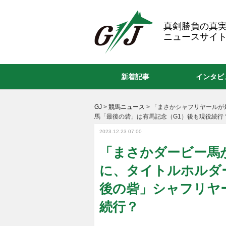
GJ
真剣勝負の真
ニュースサイト
新着記事
インタビ
GJ
>
競馬ニュース
>
「まさかシャフリヤールが
馬「最後の砦」は有馬記念（G1）後も現役続行
2023.12.23 07:00
「まさかダービー馬
に、タイトルホルダ
後の砦」シャフリヤ
続行？