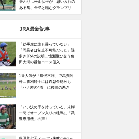
替わり…松山弘平が「思い入れの
ある馬」全弟と臨むグランプリ
JRA最新記事
「助手席に誰も乗っていない」
「同乗者は制止不可能だった」謎
多きJRAの説明…憶測飛び交う角
田大河の函館コース侵入
1番人気が「痛恨不利」で馬券圏
外…勝利騎手には過怠金処分も
「ハナ差の4着」に後味の悪さ
「いい決め手を持っている」末脚
一閃でオープン入りの牝馬に「武
豊専用機」の声！
藤田菜七子ノーバン失敗から3ヶ