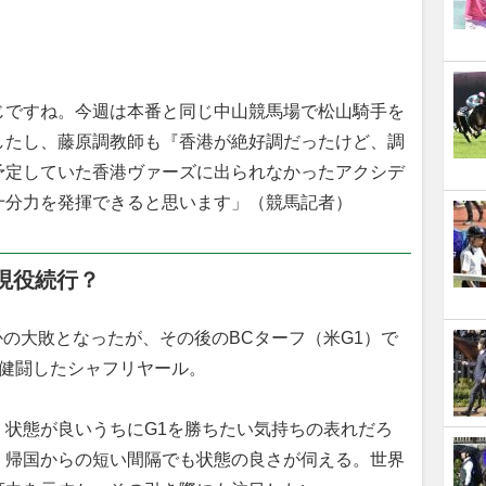
じですね。今週は本番と同じ中山競馬場で松山騎手を
したし、藤原調教師も『香港が絶好調だったけど、調
予定していた香港ヴァーズに出られなかったアクシデ
十分力を発揮できると思います」（競馬記者）
現役続行？
の大敗となったが、その後のBCターフ（米G1）で
と健闘したシャフリヤール。
状態が良いうちにG1を勝ちたい気持ちの表れだろ
、帰国からの短い間隔でも状態の良さが伺える。世界