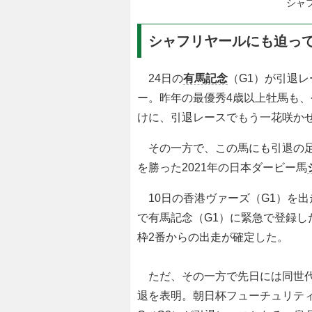
シャフ
シャフリヤールにも迫っ
24日の
有馬記念
（G1）が引退
ー。昨年の最優秀4歳以上牡馬も、
けに、引退レースでもう一花咲か
その一方で、この馬にも引退の足
を勝った2021年の日本ダービー馬
10日の香港ヴァーズ（G1）を
で有馬記念（G1）に緊急で登録し
枠2番からの出走が確定した。
ただ、その一方で先日には同世代
退を表明。朝日杯フューチュリティ