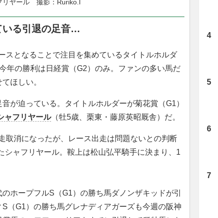
リヤール　撮影：Ruriko.I
ている引退の足音…
レースとなることで注目を集めているタイトルホルダ
今年の勝利は日経賞（G2）のみ。ファンの多い馬だ
せてほしい。
音が迫っている。タイトルホルダーが菊花賞（G1）
シャフリヤール
（牡5歳、栗東・藤原英昭厩舎）だ。
出走取消になったが、レース出走は問題ないとの判断
たシャフリヤール。鞍上は松山弘平騎手に決まり、1
のホープフルS（G1）の勝ち馬ダノンザキッドが引
S（G1）の勝ち馬グレナディアガーズも今週の阪神