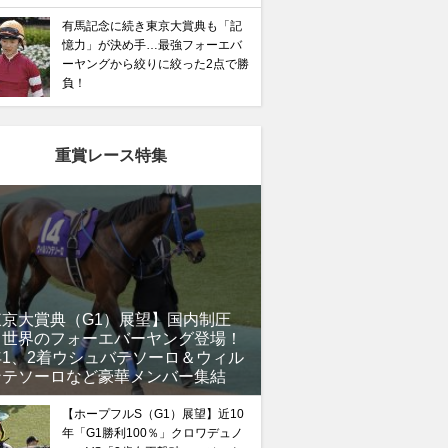
有馬記念に続き東京大賞典も「記
憶力」が決め手…最強フォーエバ
ーヤングから絞りに絞った2点で勝
負！
馬記念】武豊×ドウデュースを逆転できる候補3頭！と絶
“隠れ穴馬！”
重賞レース特集
東京大賞典（G1）展望】国内制圧
、世界のフォーエバーヤング登場！
年1、2着ウシュバテソーロ＆ウィル
ンテソーロなど豪華メンバー集結
【ホープフルS（G1）展望】近10
年「G1勝利100％」クロワデュノ