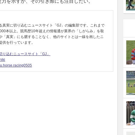
度力を示すか、その引き際にも注目したい。
る真実に切り込むニュースサイト「GJ」の編集部です。これまで
0000本以上。競馬歴10年超えの情報通が業界の「しがらみ」を取
や「真実」にも臆することなく、他のサイトとは一線を画したニ
提供を行っています。
切り込むニュースサイト「GJ」
iki
u.horse.racing0505