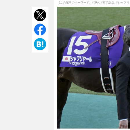
【この記事のキーワード】
#JRA
,
#有馬記念
,
#シャフリ