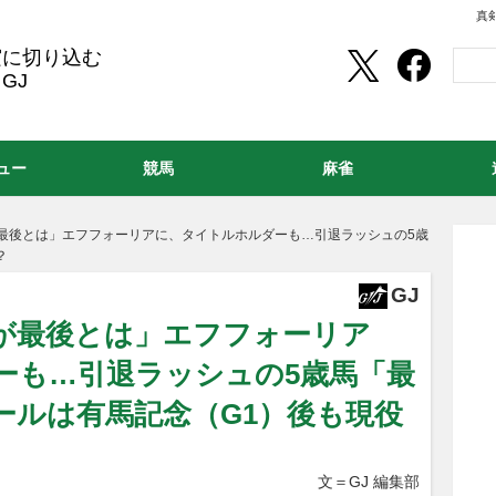
真
実に切り込む
GJ
ュー
競馬
麻雀
最後とは」エフフォーリアに、タイトルホルダーも…引退ラッシュの5歳
？
GJ
が最後とは」エフフォーリア
ーも…引退ラッシュの5歳馬「最
ールは有馬記念（G1）後も現役
文＝GJ 編集部