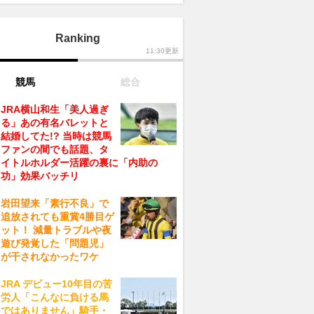
Ranking
11:30更新
競馬
総合
JRA横山和生「美人過ぎ
る」あの有名バレットと
結婚してた!? 当時は競馬
ファンの間でも話題、タ
イトルホルダー活躍の裏に「内助の
功」効果バッチリ
岩田望来「素行不良」で
追放されても重賞4勝目ゲ
ット！ 減量トラブルや夜
遊び発覚した「問題児」
が干されなかったワケ
JRA デビュー10年目の苦
労人「こんなに負ける馬
ではありません」騎手・