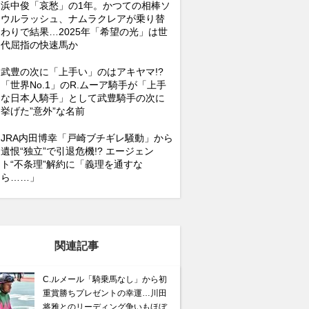
浜中俊「哀愁」の1年。かつての相棒ソ
ウルラッシュ、ナムラクレアが乗り替
わりで結果…2025年「希望の光」は世
代屈指の快速馬か
武豊の次に「上手い」のはアキヤマ!?
「世界No.1」のR.ムーア騎手が「上手
な日本人騎手」として武豊騎手の次に
挙げた”意外”な名前
JRA内田博幸「戸崎ブチギレ騒動」から
遺恨“独立”で引退危機!? エージェン
ト“不条理”解約に「義理を通すな
ら……」
関連記事
C.ルメール「騎乗馬なし」から初
重賞勝ちプレゼントの幸運…川田
将雅とのリーディング争いもほぼ