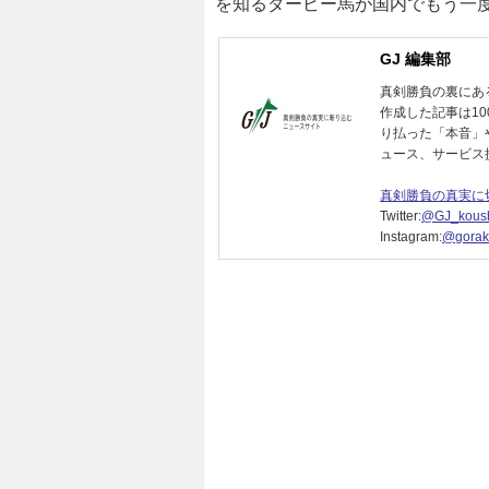
を知るダービー馬が国内でもう一
GJ 編集部
真剣勝負の裏にあ
作成した記事は1
り払った「本音」
ュース、サービス
真剣勝負の真実に
Twitter:
@GJ_koush
Instagram:
@gorak