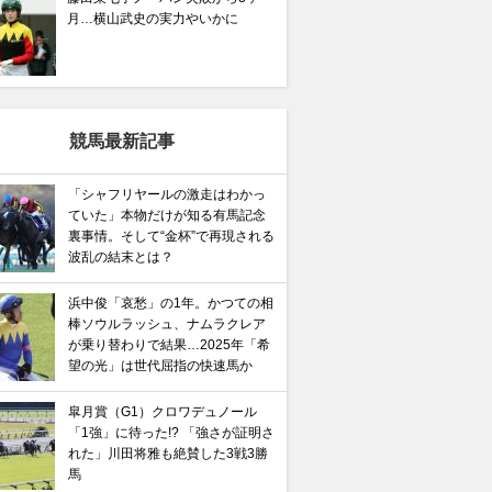
月…横山武史の実力やいかに
競馬最新記事
「シャフリヤールの激走はわかっ
ていた」本物だけが知る有馬記念
裏事情。そして“金杯”で再現される
波乱の結末とは？
浜中俊「哀愁」の1年。かつての相
棒ソウルラッシュ、ナムラクレア
が乗り替わりで結果…2025年「希
望の光」は世代屈指の快速馬か
皐月賞（G1）クロワデュノール
「1強」に待った!? 「強さが証明さ
れた」川田将雅も絶賛した3戦3勝
馬