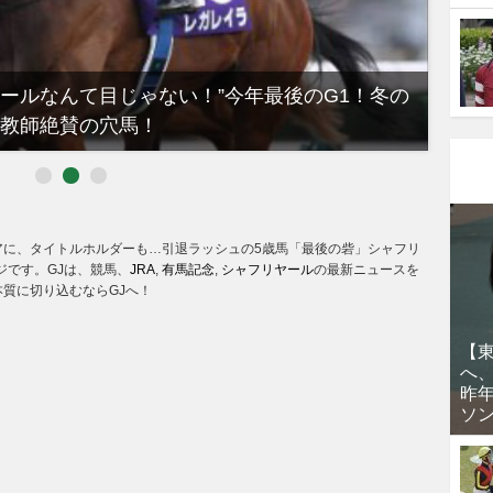
ノールなんて目じゃない！”今年最後のG1！冬の
【有
教師絶賛の穴馬！
るべき
アに、タイトルホルダーも…引退ラッシュの5歳馬「最後の砦」シャフリ
ジです。GJは、競馬、
JRA
,
有馬記念
,
シャフリヤール
の最新ニュースを
質に切り込むならGJへ！
【
へ
昨
ソ