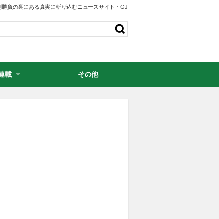
剣勝負の裏にある真実に斬り込むニュースサイト・GJ
連載
その他
・