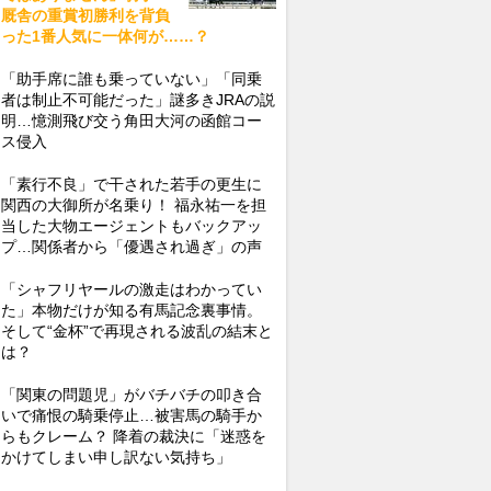
厩舎の重賞初勝利を背負
った1番人気に一体何が……？
「助手席に誰も乗っていない」「同乗
者は制止不可能だった」謎多きJRAの説
明…憶測飛び交う角田大河の函館コー
ス侵入
「素行不良」で干された若手の更生に
関西の大御所が名乗り！ 福永祐一を担
当した大物エージェントもバックアッ
プ…関係者から「優遇され過ぎ」の声
「シャフリヤールの激走はわかってい
た」本物だけが知る有馬記念裏事情。
そして“金杯”で再現される波乱の結末と
は？
「関東の問題児」がバチバチの叩き合
いで痛恨の騎乗停止…被害馬の騎手か
らもクレーム？ 降着の裁決に「迷惑を
かけてしまい申し訳ない気持ち」