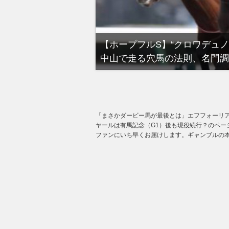
る有馬記念裏事情。そ
【ホープフルS】“クロワデュ
中山で走る穴馬の法則、名門調
「まさかダービー馬が最後とは」エフフォーリ
ヤールは有馬記念（G1）後も現役続行？のペー
ファンにいち早くお届けします。ギャンブルの本