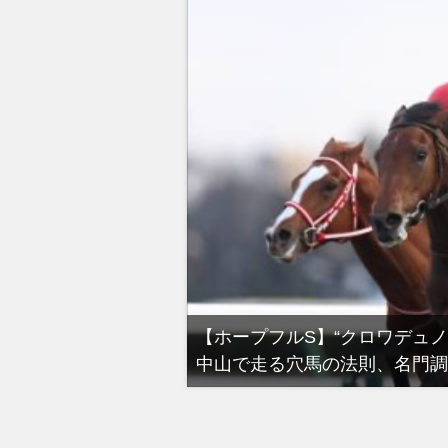
る有馬記念裏事情。そ
【ホープフルS】“クロワデュ
中山で走る穴馬の法則、名門調