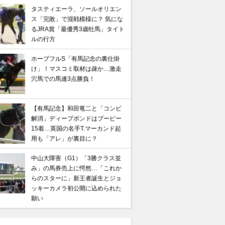
タスティエーラ、ソールオリエン
ス「完敗」で混戦模様に？ 気にな
るJRA賞「最優秀3歳牡馬」タイト
ルの行方
ホープフルS「有馬記念の裏仕掛
け」！マスコミ取材は疎か…激走
穴馬での馬連3点勝負！
【有馬記念】和田竜二と「コンビ
解消」ディープボンドはブービー
15着…英国の名手T.マーカンド起
用も「アレ」が裏目に？
中山大障害（G1）「3勝クラス並
み」の馬券売上に愕然…「これか
らのスターに」新王者誕生とジョ
ッキーカメラ初公開に込められた
願い