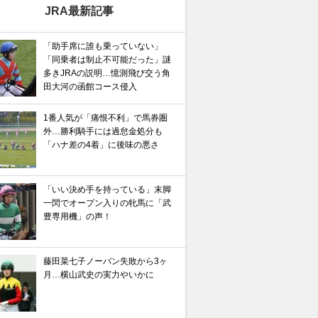
JRA最新記事
「助手席に誰も乗っていない」
「同乗者は制止不可能だった」謎
多きJRAの説明…憶測飛び交う角
田大河の函館コース侵入
1番人気が「痛恨不利」で馬券圏
外…勝利騎手には過怠金処分も
「ハナ差の4着」に後味の悪さ
「いい決め手を持っている」末脚
一閃でオープン入りの牝馬に「武
豊専用機」の声！
藤田菜七子ノーバン失敗から3ヶ
月…横山武史の実力やいかに