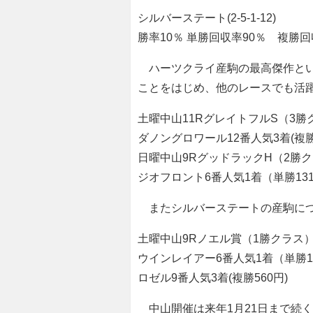
シルバーステート(2-5-1-12)
勝率10％ 単勝回収率90％ 複勝回
ハーツクライ産駒の最高傑作とい
ことをはじめ、他のレースでも活
土曜中山11RグレイトフルS（3勝
ダノングロワール12番人気3着(複勝1
日曜中山9RグッドラックH（2勝
ジオフロント6番人気1着（単勝131
またシルバーステートの産駒につ
土曜中山9Rノエル賞（1勝クラス
ウインレイアー6番人気1着（単勝14
ロゼル9番人気3着(複勝560円)
中山開催は来年1月21日まで続