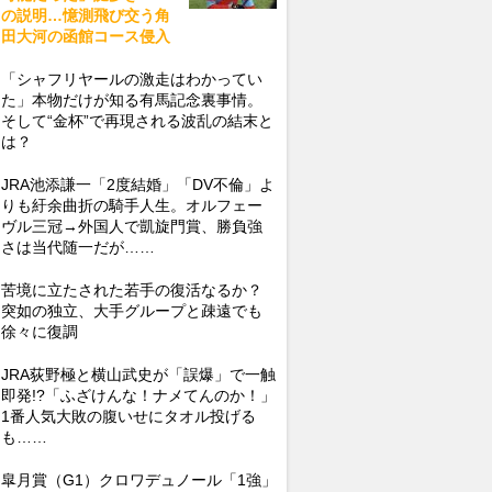
の説明…憶測飛び交う角
田大河の函館コース侵入
「シャフリヤールの激走はわかってい
た」本物だけが知る有馬記念裏事情。
そして“金杯”で再現される波乱の結末と
は？
JRA池添謙一「2度結婚」「DV不倫」よ
りも紆余曲折の騎手人生。オルフェー
ヴル三冠→外国人で凱旋門賞、勝負強
さは当代随一だが……
苦境に立たされた若手の復活なるか？
突如の独立、大手グループと疎遠でも
徐々に復調
JRA荻野極と横山武史が「誤爆」で一触
即発!?「ふざけんな！ナメてんのか！」
1番人気大敗の腹いせにタオル投げる
も……
皐月賞（G1）クロワデュノール「1強」