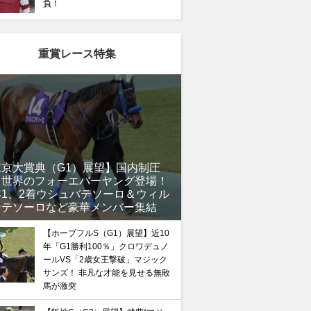
負！
重賞レース特集
東京大賞典（G1）展望】国内制圧
、世界のフォーエバーヤング登場！
年1、2着ウシュバテソーロ＆ウィル
ンテソーロなど豪華メンバー集結
【ホープフルS（G1）展望】近10
年「G1勝利100％」クロワデュノ
ールVS「2歳女王撃破」マジック
サンズ！ 非凡な才能を見せる無敗
馬が激突