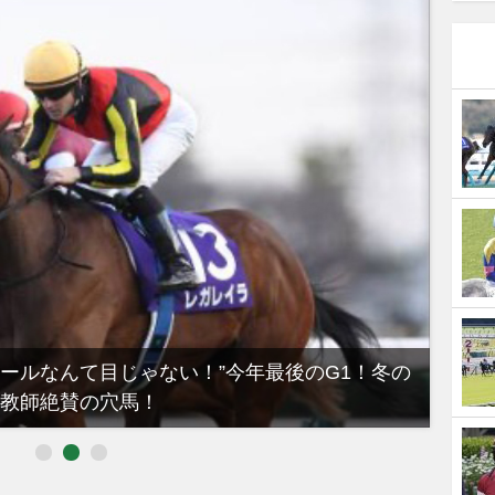
ノールなんて目じゃない！”今年最後のG1！冬の
【有
教師絶賛の穴馬！
るべき