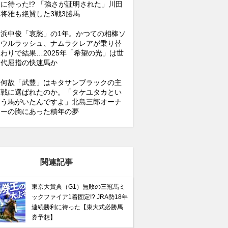
に待った!? 「強さが証明された」川田
将雅も絶賛した3戦3勝馬
浜中俊「哀愁」の1年。かつての相棒ソ
ウルラッシュ、ナムラクレアが乗り替
わりで結果…2025年「希望の光」は世
代屈指の快速馬か
何故「武豊」はキタサンブラックの主
戦に選ばれたのか。「タケユタカとい
う馬がいたんですよ」北島三郎オーナ
ーの胸にあった積年の夢
関連記事
東京大賞典（G1）無敗の三冠馬ミ
ックファイア1着固定!? JRA勢18年
連続勝利に待った【東大式必勝馬
券予想】