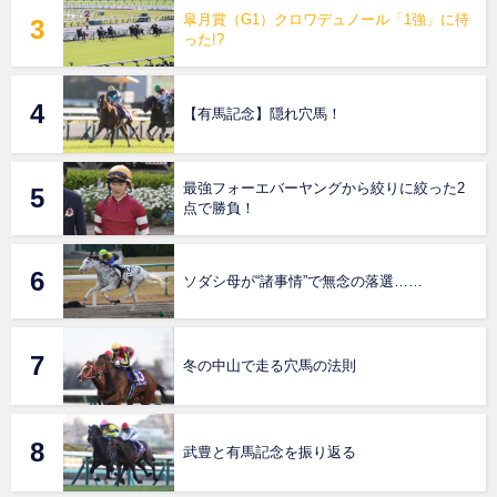
皐月賞（G1）クロワデュノール「1強」に待
った!?
【有馬記念】隠れ穴馬！
最強フォーエバーヤングから絞りに絞った2
点で勝負！
ソダシ母が“諸事情”で無念の落選……
冬の中山で走る穴馬の法則
武豊と有馬記念を振り返る