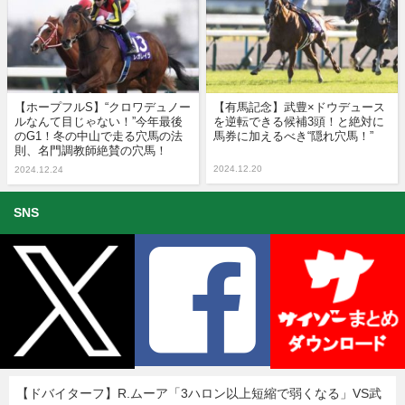
【ホープフルS】“クロワデュノー
【有馬記念】武豊×ドウデュース
ルなんて目じゃない！”今年最後
を逆転できる候補3頭！と絶対に
のG1！冬の中山で走る穴馬の法
馬券に加えるべき“隠れ穴馬！”
則、名門調教師絶賛の穴馬！
2024.12.20
2024.12.24
SNS
【ドバイターフ】R.ムーア「3ハロン以上短縮で弱くなる」VS武