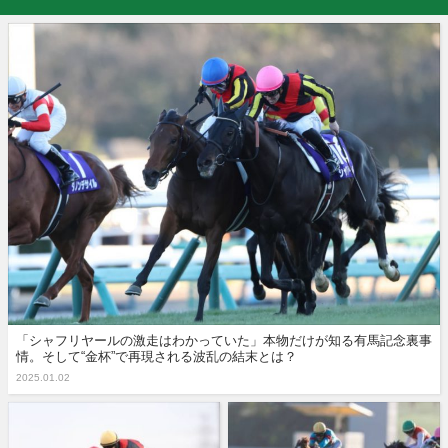
「シャフリヤールの激走はわかっていた」本物だけが知る有馬記念裏事
情。そして“金杯”で再現される波乱の結末とは？
2025.01.02