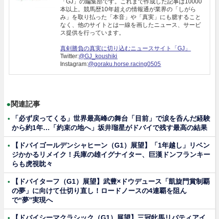
「GJ」の編集部です。これまで作成した記事は10000
本以上。競馬歴10年超えの情報通が業界の「しがら
み」を取り払った「本音」や「真実」にも臆すること
なく、他のサイトとは一線を画したニュース、サービ
ス提供を行っています。
真剣勝負の真実に切り込むニュースサイト「GJ」
Twitter:
@GJ_koushiki
Instagram:
@goraku.horse.racing0505
●
関連記事
「必ず戻ってくる」世界最高峰の舞台「目前」で涙を呑んだ経験
から約1年…「約束の地へ」坂井瑠星がドバイで残す最高の結果
【ドバイゴールデンシャヒーン（G1）展望】「1年越し」リベン
ジかかるリメイク！兵庫の雄イグナイター、巨漢ドンフランキー
らも虎視眈々
【ドバイターフ（G1）展望】武豊×ドウデュース「凱旋門賞制覇
の夢」に向けて仕切り直し！ロードノースの4連覇を阻ん
で“夢”実現へ
【ドバイシーマクラシック（G1）展望】三冠牝馬リバティアイ