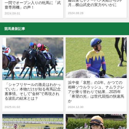
藤田菜七子ノーバン失敗から3ヶ
一閃でオープン入りの牝馬に「武
月…横山武史の実力やいかに
豊専用機」の声！
2024.08.28
2024.09.01
競馬最新記事
浜中俊「哀愁」の1年。かつての
「シャフリヤールの激走はわかっ
相棒ソウルラッシュ、ナムラクレ
ていた」本物だけが知る有馬記念
アが乗り替わりで結果…2025年
裏事情。そして“金杯”で再現され
「希望の光」は世代屈指の快速馬
る波乱の結末とは？
か
2025.01.02
2024.12.30