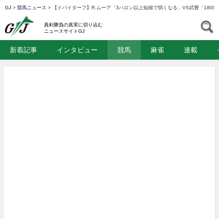
GJ
>
競馬ニュース
>
【ドバイターフ】R.ムーア「3ハロン以上短縮で弱くなる」VS武豊「180
GJ
S
真剣勝負の真実に切り込む
ニュースサイトGJ
新着記事
インタビュー
競馬
麻雀
連載