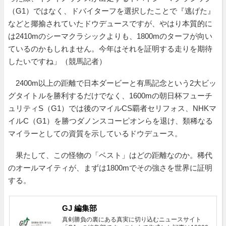
（G1）ではなく、ドバイターフを選択したことで『逃げた』
などと揶揄されていたドウデュースですが、やはり本質的に
は2410mのシーマクラシックよりも、1800mのターフが向い
ているのかもしれません。今年はそれを証明する走りを期待
したいですね」（競馬記者）
2400m以上の距離で日本ダービーと有馬記念という2大ビッ
グタイトルを勝利するだけでなく、1600mの朝日杯フューチ
ュリティS（G1）では後のマイルCS覇者セリフォス、NHKマ
イルC（G1）を勝つダノンスコーピオンらを退け、類稀なる
マイラーとしての資質を示しているドウデュース。
果たして、この怪物の「ベスト」はどの距離なのか。稀代
のオールマイティが、まずは1800mでその強さを世界に証明
する。
GJ 編集部
真剣勝負の裏にある真実に切り込むニュースサイト