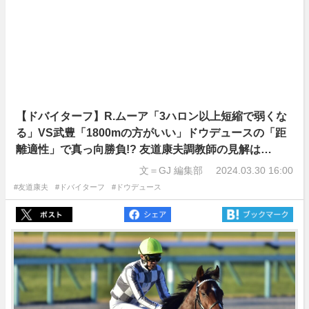
【ドバイターフ】R.ムーア「3ハロン以上短縮で弱くな
る」VS武豊「1800mの方がいい」ドウデュースの「距
離適性」で真っ向勝負!? 友道康夫調教師の見解は…
文＝GJ 編集部
2024.03.30 16:00
#友道康夫
#ドバイターフ
#ドウデュース