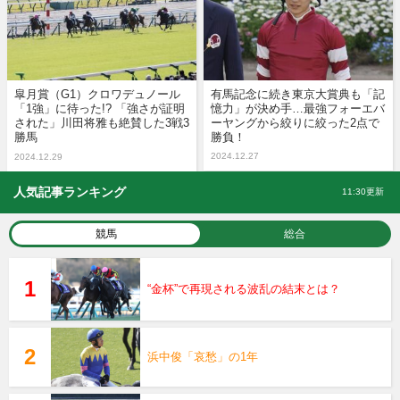
皐月賞（G1）クロワデュノール
有馬記念に続き東京大賞典も「記
「1強」に待った!? 「強さが証明
憶力」が決め手…最強フォーエバ
された」川田将雅も絶賛した3戦3
ーヤングから絞りに絞った2点で
勝馬
勝負！
2024.12.27
2024.12.29
人気記事ランキング
11:30更新
競馬
総合
“金杯”で再現される波乱の結末とは？
浜中俊「哀愁」の1年