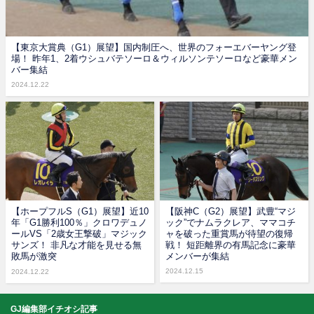
【東京大賞典（G1）展望】国内制圧へ、世界のフォーエバーヤング登
場！ 昨年1、2着ウシュバテソーロ＆ウィルソンテソーロなど豪華メン
バー集結
2024.12.22
【ホープフルS（G1）展望】近10
【阪神C（G2）展望】武豊“マジ
年「G1勝利100％」クロワデュノ
ック”でナムラクレア、ママコチ
ールVS「2歳女王撃破」マジック
ャを破った重賞馬が待望の復帰
サンズ！ 非凡な才能を見せる無
戦！ 短距離界の有馬記念に豪華
敗馬が激突
メンバーが集結
2024.12.15
2024.12.22
GJ編集部イチオシ記事