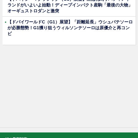
ランドがいよいよ始動！ディープインパクト産駒「最後の大物」
オーギュストロダンと激突
【ドバイワールドC（G1）展望】「距離延長」ウシュバテソーロ
が必勝態勢！G1獲り狙うウィルソンテソーロは原優介と再コン
ビ