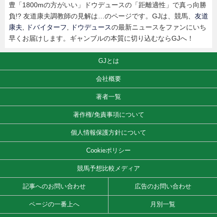
豊「1800mの方がいい」ドウデュースの「距離適性」で真っ向勝
負!? 友道康夫調教師の見解は…のページです。GJは、競馬、
友道
康夫
,
ドバイターフ
,
ドウデュース
の最新ニュースをファンにいち
早くお届けします。ギャンブルの本質に切り込むならGJへ！
GJとは
会社概要
著者一覧
著作権/免責事項について
個人情報保護方針について
Cookieポリシー
競馬予想比較メディア
記事へのお問い合わせ
広告のお問い合わせ
ページの一番上へ
月別一覧