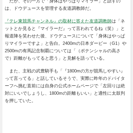
だが、その一方で「身体はやっぱりマイラー」と話すの
は、ドウデュースを管理する友道調教師だ。
『テレ東競馬チャンネル』の取材に答えた友道調教師
は「ネ
ットとか見ると『マイラーだ』って言われてるね（笑）」と
報道陣を笑わせた後、ドウデュースについて「身体はやっぱ
りマイラーですよ」と告白。2400mの日本ダービー（G1）や
2500mの有馬記念制覇については「（ポテンシャルの高さ
で）距離がもってると思う」と見解を語っている。
また、主戦の武豊騎手も「『1800mの方が競馬しやすい』
って言ってる」と話しているそうで、実際に昨年のドバイタ
ーフへ挑む直前には自身の公式ホームページで「左回りは絶
対にいいでしょうし、1800mの距離もいい」と適性に太鼓判
を押していた。