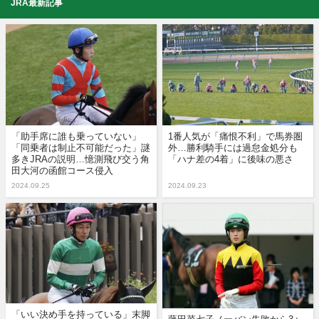
JRA最新記事
「助手席に誰も乗っていない」
1番人気が「痛恨不利」で馬券圏
「同乗者は制止不可能だった」謎
外…勝利騎手には過怠金処分も
多きJRAの説明…憶測飛び交う角
「ハナ差の4着」に後味の悪さ
田大河の函館コース侵入
2024.09.25
2024.09.23
「いい決め手を持っている」末脚