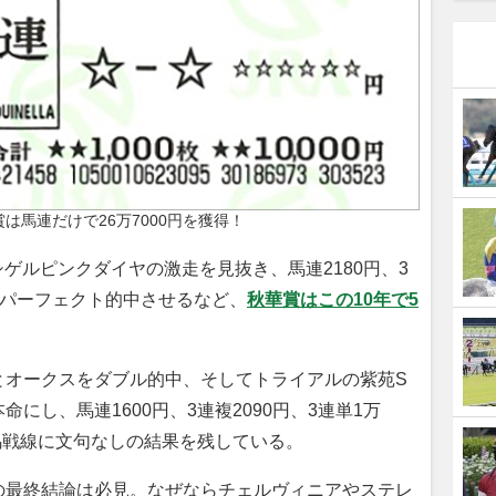
は馬連だけで26万7000円を獲得！
シゲルピンクダイヤの激走を見抜き、馬連2180円、3
円をパーフェクト的中させるなど、
秋華賞はこの10年で5
オークスをダブル的中、そしてトライアルの紫苑S
にし、馬連1600円、3連複2090円、3連単1万
牝馬戦線に文句なしの結果を残している。
最終結論は必見。なぜならチェルヴィニアやステレ