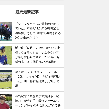
競馬最新記事
「シャフリヤールの激走はわかっ
ていた」本物だけが知る有馬記念
裏事情。そして“金杯”で再現される
波乱の結末とは？
浜中俊「哀愁」の1年。かつての相
棒ソウルラッシュ、ナムラクレア
が乗り替わりで結果…2025年「希
望の光」は世代屈指の快速馬か
皐月賞（G1）クロワデュノール
「1強」に待った!? 「強さが証明さ
れた」川田将雅も絶賛した3戦3勝
馬
有馬記念に続き東京大賞典も「記
憶力」が決め手…最強フォーエバ
ーヤングから絞りに絞った2点で勝