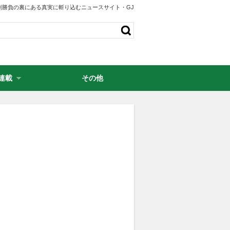
剣勝負の裏にある真実に斬り込むニュースサイト・GJ
連載
その他
・