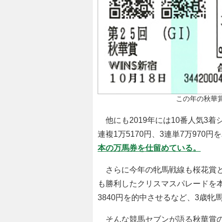
この年の秋華賞
他にも2019年には10番人気3着
連複1万5170円、3連単7万970
本の万馬券を仕留めている。
さらに今年の牝馬戦線も桜花賞と
も勝利したクリスマスパレードを本命
3840円を的中させるなど、3歳
そんな競馬セブンが語る秋華賞の