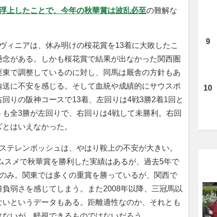
が浮上したことで、今年の秋華賞は波乱必至
の難解な
ヴィニアは、休み明けの桜花賞を13着に大敗したこ
懸念がある。しかも桜花賞で結果が出なかった関西圏
栗東で調整しているのに対し、同馬は厩舎の方針もあ
輸送に不安を感じる。そして血統や成績的にサウスポ
回りの阪神コースで13着、左回りは4戦3勝2着1回と
も全3勝が左回りで、右回りは4戦して未勝利。右回
ズとはいえなかった。
ステレンボッシュは、やはり鞍上の不安が大きい。
ノムスメで秋華賞を勝利した実績はあるが、過去5年で
度のみ。関東では多くの重賞を勝っているが、関西で
負弱さを感じてしまう。また2008年以降、三冠馬以
ないというデータもある。距離適性なのか、それとも
はないが、軽視できるものではないだろう。