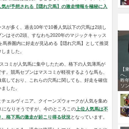
人気が予想される【隠れ穴馬】の激走情報を極秘に入
スが多く、過去10年で10番人気以下の穴馬は2頭し
ンはその2頭、すなわち2020年のマジックキャッス
ヤを馬券圏内に好走が見込める【隠れ穴馬】として推奨
けしました。
スコミが人気馬に集中したため、格下の人気薄馬が
【
です。競馬セブンはマスコミが軽視するような馬も、
へ
徹底しており、これらの穴馬に関しても、好走を確信
昨
ソ
いました。
チェルヴィニア、クイーンズウォークが人気を集め
スになりそうですが、今のところこの
上位人気馬は不
り、格下馬の激走が起こり得る状況
となっています。