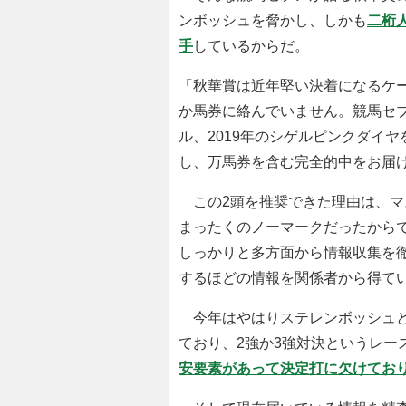
ンボッシュを脅かし、しかも
二桁
手
しているからだ。
「秋華賞は近年堅い決着になるケー
か馬券に絡んでいません。競馬セブ
ル、2019年のシゲルピンクダイ
し、万馬券を含む完全的中をお届
この2頭を推奨できた理由は、マ
まったくのノーマークだったから
しっかりと多方面から情報収集を
するほどの情報を関係者から得て
今年はやはりステレンボッシュと
ており、2強か3強対決というレー
安要素があって決定打に欠けてお