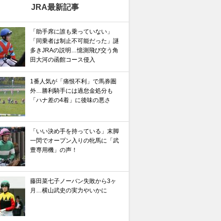
JRA最新記事
「助手席に誰も乗っていない」
「同乗者は制止不可能だった」謎
多きJRAの説明…憶測飛び交う角
田大河の函館コース侵入
1番人気が「痛恨不利」で馬券圏
外…勝利騎手には過怠金処分も
「ハナ差の4着」に後味の悪さ
「いい決め手を持っている」末脚
一閃でオープン入りの牝馬に「武
豊専用機」の声！
藤田菜七子ノーバン失敗から3ヶ
月…横山武史の実力やいかに