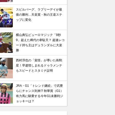
スピルバーグ、ラブリーデイが最
後の勝利…天皇賞・秋の王道ステ
ップに変化
横山典弘ピューロマジック「9秒
9」超えた稀代の韋駄天？ 超速レコ
ード持ち主はデュランダルに大楽
勝
西村淳也の「覚悟」が導いた殊勲
星！早逝惜しまれるドゥラメンテ
もスピードとスタミナ証明
JRA・G1「トレンド継続」で武豊
らにチャンス到来!? 秋華賞（G1）
有力馬に騎乗する今年G1未勝利ジ
ョッキーは？