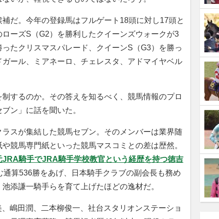
補だ。今年の登録馬はフルゲート18頭に対し17頭と
ローズS（G2）を勝利したクイーンズウォークが3
勝ったクリスマスパレード、クイーンS（G3）を勝っ
ドガール、ミアネーロ、チェレスタ、アドマイヤベル
制するのか。その答えを知るべく、競馬情報のプロ
セブン」に話を聞いた。
ラスが集結した競馬セブン。そのメンバーは業界随
紙や競馬専門紙といった競馬マスコミとの差は歴然。
JRA騎手でJRA騎手学校教官という経歴を持つ徳吉
む通算536勝をあげ、日本騎手クラブの副会長も務め
、池添謙一騎手らを育て上げたほどの逸材だ。
美、嶋田潤、二本柳俊一、社台スタリオンステーショ