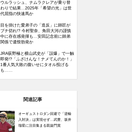
ウルラッシュ、ナムラクレアが乗り替
わりで結果…2025年「希望の光」は世
代屈指の快速馬か
目を掛けた愛弟子の「造反」に師匠が
ブチ切れ!? 今村聖奈、角田大河の謹慎
中に存在感発揮も…安田記念前に師弟
関係で遺恨勃発か
JRA荻野極と横山武史が「誤爆」で一触
即発!?「ふざけんな！ナメてんのか！」
1番人気大敗の腹いせにタオル投げる
も……
関連記事
オーギュストロダン回避で「逆輸
入対決」は実現せず…武豊、坂井
瑠星に注目集まる凱旋門賞