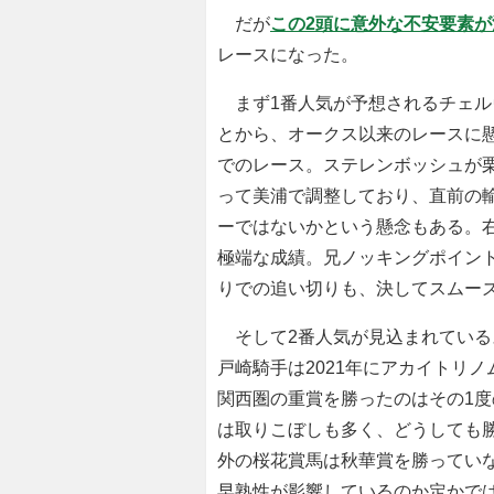
だが
この2頭に意外な不安要素
レースになった。
まず1番人気が予想されるチェル
とから、オークス以来のレースに
でのレース。ステレンボッシュが
って美浦で調整しており、直前の
ーではないかという懸念もある。右
極端な成績。兄ノッキングポイント
りでの追い切りも、決してスムー
そして2番人気が見込まれている
戸崎騎手は2021年にアカイトリ
関西圏の重賞を勝ったのはその1
は取りこぼしも多く、どうしても勝
外の桜花賞馬は秋華賞を勝ってい
早熟性が影響しているのか定かで