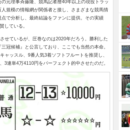
の元理事斉藤隆、競馬記者暦40年以上の現役トラッ
百人規模の情報網が関係者と接し、さまざまな競馬情
視点で分析し、最終結論をファンに提供。その実績
絶賛している。
させているが、圧巻なのは2020年だろう。勝利した
『三冠候補』と公言しており、ここでも当然の本命。
クキャッスル、9番人気3着ソフトフルートを推奨し、
0円、3連単4万4110円をパーフェクト的中させたのだ。