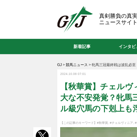
GJ
真剣勝負の真
ニュースサイト
新着記事
インタビ
GJ
>
競馬ニュース
>
牝馬三冠最終戦は波乱必至
2024.10.08 07:01
【秋華賞】チェルヴ
大な不安発覚？牝馬
ル級穴馬の下剋上も
【この記事のキーワード】
#秋華賞
,
#チェルヴィニア
,