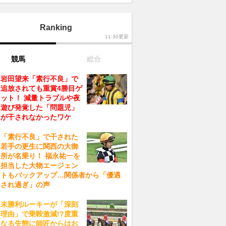
Ranking
11:30更新
競馬
総合
岩田望来「素行不良」で
追放されても重賞4勝目ゲ
ット！ 減量トラブルや夜
遊び発覚した「問題児」
が干されなかったワケ
「素行不良」で干された
若手の更生に関西の大御
所が名乗り！ 福永祐一を
担当した大物エージェン
トもバックアップ…関係者から「優遇
され過ぎ」の声
未勝利ルーキーが「深刻
理由」で乗鞍激減!?度重
なる失態に師匠からはお