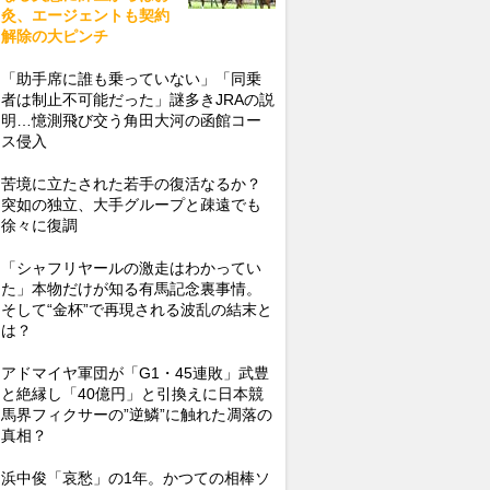
灸、エージェントも契約
解除の大ピンチ
「助手席に誰も乗っていない」「同乗
者は制止不可能だった」謎多きJRAの説
明…憶測飛び交う角田大河の函館コー
ス侵入
苦境に立たされた若手の復活なるか？
突如の独立、大手グループと疎遠でも
徐々に復調
「シャフリヤールの激走はわかってい
た」本物だけが知る有馬記念裏事情。
そして“金杯”で再現される波乱の結末と
は？
アドマイヤ軍団が「G1・45連敗」武豊
と絶縁し「40億円」と引換えに日本競
馬界フィクサーの”逆鱗”に触れた凋落の
真相？
浜中俊「哀愁」の1年。かつての相棒ソ