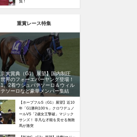
負！
重賞レース特集
東京大賞典（G1）展望】国内制圧
、世界のフォーエバーヤング登場！
年1、2着ウシュバテソーロ＆ウィル
ンテソーロなど豪華メンバー集結
【ホープフルS（G1）展望】近10
年「G1勝利100％」クロワデュノ
ールVS「2歳女王撃破」マジック
サンズ！ 非凡な才能を見せる無敗
馬が激突