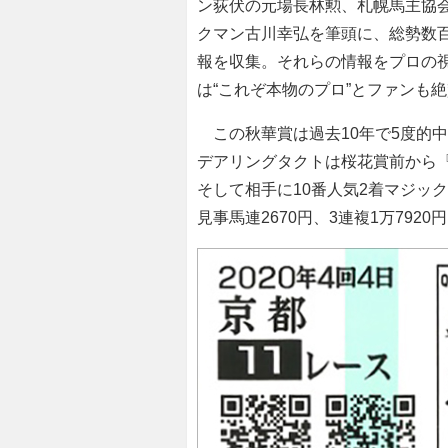
ン荻伏の元場長林勲、札幌馬主協会
クマン古川幸弘を筆頭に、総勢数
報を収集。それらの情報をプロの
は“これぞ本物のプロ”とファンも
この秋華賞は過去10年で5度的中
デアリングタクトは桜花賞前から
そして相手に10番人気2着マジッ
見事馬連2670円、3連複1万792