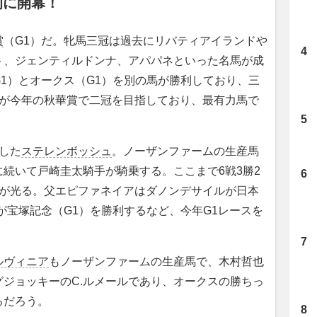
的に開幕！
賞
（G1）だ。牝馬三冠は過去にリバティアイランドや
ト、ジェンティルドンナ、アパパネといった名馬が成
1）とオークス（G1）を別の馬が勝利しており、三
頭が今年の秋華賞で二冠を目指しており、最有力馬で
した
ステレンボッシュ
。ノーザンファームの生産馬
続いて戸崎圭太騎手が騎乗する。ここまで6戦3勝2
度が光る。父エピファネイアはダノンデサイルが日本
が宝塚記念（G1）を勝利するなど、今年G1レースを
ルヴィニア
もノーザンファームの生産馬で、木村哲也
ジョッキーのC.ルメールであり、オークスの勝ちっ
るだろう。