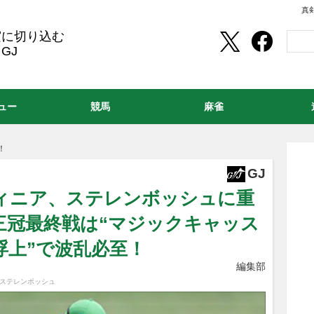
真
実に切り込む
GJ
ュー
競馬
麻雀
！
GJ
ィニア、ステレンボッシュに重
三冠最終戦は“マジックキャッス
浮上”で波乱必至！
編集部
#ステレンボッシュ