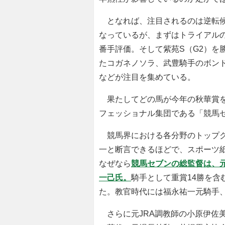
となれば、注目されるのは逆転候
なっているが、まずはトライアルの
番手評価。そして紫苑S（G2）を
たコガネノソラ、武豊騎手のボン
などが注目を集めている。
果たしてどの馬が今年の秋華賞を
フェッショナル集団である「競馬
競馬界における各分野のトップク
一と断言できるほどで、スポーツ
なぜなら
競馬セブンの総監督は、元
一己氏。
騎手として重賞14勝を含
た。教官時代には福永祐一元騎手
さらに元JRA調教師の小原伊佐